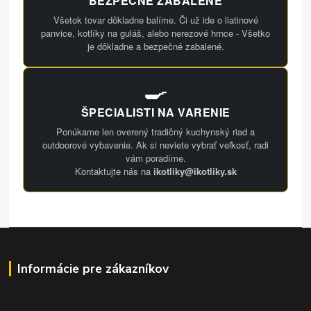
BEZPEČNE ZABALENÉ
Všetok tovar dôkladne balíme. Či už ide o liatinové
panvice, kotlíky na guláš, alebo nerezové hrnce - Všetko
je dôkladne a bezpečné zabalené.
🍳
ŠPECIALISTI NA VARENIE
Ponúkame len overený tradičný kuchynský riad a
outdoorové vybavenie. Ak si neviete vybrať veľkosť, radi
vám poradíme.
Kontaktujte nás na
ikotliky@ikotliky.sk
Informácie pre zákazníkov