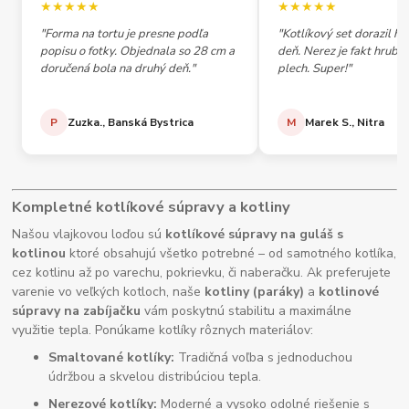
★★★★★
★★★★★
"Forma na tortu je presne podľa
"Kotlíkový set dorazil h
popisu o fotky. Objednala so 28 cm a
deň. Nerez je fakt hrubý,
doručená bola na druhý deň."
plech. Super!"
P
Zuzka., Banská Bystrica
M
Marek S., Nitra
Kompletné kotlíkové súpravy a kotliny
Našou vlajkovou loďou sú
kotlíkové súpravy na guláš s
kotlinou
ktoré obsahujú všetko potrebné – od samotného kotlíka,
cez kotlinu až po varechu, pokrievku, či naberačku. Ak preferujete
varenie vo veľkých kotloch, naše
kotliny (paráky)
a
kotlinové
súpravy na zabíjačku
vám poskytnú stabilitu a maximálne
využitie tepla. Ponúkame kotlíky rôznych materiálov:
Smaltované kotlíky:
Tradičná voľba s jednoduchou
údržbou a skvelou distribúciou tepla.
Nerezové kotlíky:
Moderné a vysoko odolné riešenie s