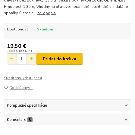
cmvýška bez pokrievky: 13,5 cmvýška s pokrievkou 18 cm, Objem: 4,8 l
Hmotnosť: 1,35 kg Vhodný na plynové, keramické, elektrické a indukčné
sporáky. Čistenie...
celý popis
Dostupnosť
Skladom
19,50 €
15,85 €
bez DPH
Pridať do košíka
Strážiť cenu / dostupnosť
Do obľúbených
Kompletné špecifikácie
Komentáre
0