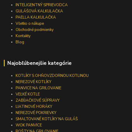
INTELIGENTNÝ SPRIEVODCA
GULÁŠOVÁ KALKULAČKA
PAELLA KALKULAČKA
Všetko o nákupe
Obchodné podmienky
Kontakty
Blog
Najobľúbenejšie kategórie
KOTLÍKY S OHŇOVZDORNOU KOTLINOU
NEREZOVÉ KOTLÍKY
PANVICE NA GRILOVANIE
VEĽKÉ KOTLE
ZABÍJAČKOVÉ SÚPRAVY
LIATINOVÉ HORÁKY
NEREZOVÉ POKRIEVKY
SMALTOVANÉ KOTLÍKY NA GULÁŠ
WOK PANVICE
ROŠTY NA GRILOVANIE