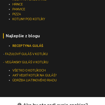
HRNCE
PANVICE
PIZZA
KOTLINY POD KOTLÍKY
Najlepšie z blogu
RECEPTY
NA GULÁŠ
-
FAZUĽOVÝ GULÁŠ V KOTLÍKU
- VEGÁNSKY GULÁŠ V KOTLÍKU
VŠETKO O KOTLÍKOCH
AKÝ VEĽKÝ KOTLÍK NA GULÁŠ?
ÚDRŽBA LIATINOVÉHO RIADU