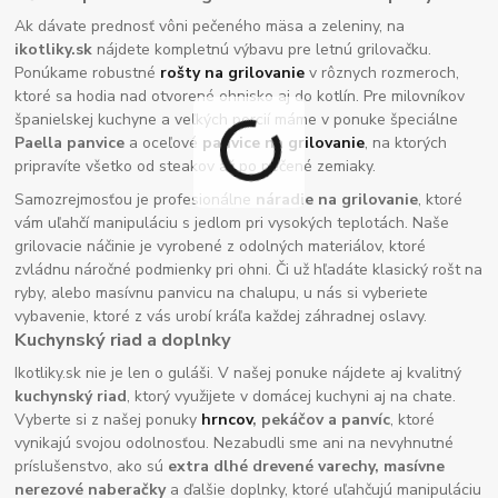
Ak dávate prednosť vôni pečeného mäsa a zeleniny, na
ikotliky.sk
nájdete kompletnú výbavu pre letnú grilovačku.
Ponúkame robustné
rošty na grilovanie
v rôznych rozmeroch,
ktoré sa hodia nad otvorené ohnisko aj do kotlín. Pre milovníkov
španielskej kuchyne a veľkých porcií máme v ponuke špeciálne
Paella panvice
a oceľové
panvice na grilovanie
, na ktorých
pripravíte všetko od steakov až po pečené zemiaky.
Samozrejmosťou je profesionálne
náradie na grilovanie
, ktoré
vám uľahčí manipuláciu s jedlom pri vysokých teplotách. Naše
grilovacie náčinie je vyrobené z odolných materiálov, ktoré
zvládnu náročné podmienky pri ohni. Či už hľadáte klasický rošt na
ryby, alebo masívnu panvicu na chalupu, u nás si vyberiete
vybavenie, ktoré z vás urobí kráľa každej záhradnej oslavy.
Kuchynský riad a doplnky
Ikotliky.sk nie je len o guláši. V našej ponuke nájdete aj kvalitný
kuchynský riad
, ktorý využijete v domácej kuchyni aj na chate.
Vyberte si z našej ponuky
hrncov
, pekáčov a panvíc
, ktoré
vynikajú svojou odolnosťou. Nezabudli sme ani na nevyhnutné
príslušenstvo, ako sú
extra dlhé drevené varechy, masívne
nerezové naberačky
a ďalšie doplnky, ktoré uľahčujú manipuláciu