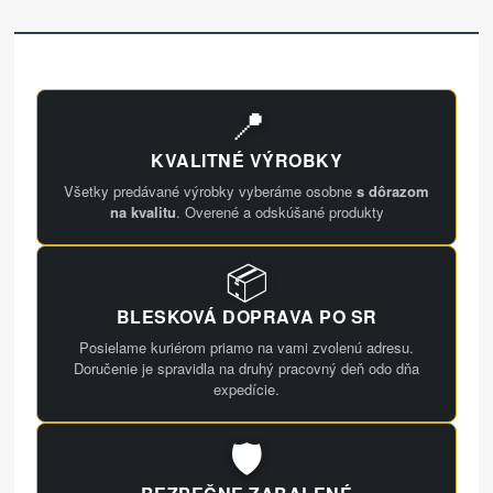
📍
KVALITNÉ VÝROBKY
Všetky predávané výrobky vyberáme osobne
s dôrazom
na kvalitu
. Overené a odskúšané produkty
📦
BLESKOVÁ DOPRAVA PO SR
Posielame kuriérom priamo na vami zvolenú adresu.
Doručenie je spravidla na druhý pracovný deň odo dňa
expedície.
🛡️