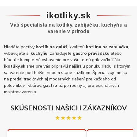
ikotliky.sk
Váš špecialista na kotlíky, zabíjačku, kuchyňu a
varenie v prírode
Hľadáte poctivý
kotlík na guláš
, kvalitnú
kotlinu na zabíjačku,
vybavujete si
kuchyňu,
zariaďujete
gastro pravádzku
alebo
hľadáte kompletné vybavenie pre vašu letnú grilovačku? Na
ikotliky.sk
sme pre vás pripravili najširšiu ponuku riadu, s ktorým
sa varenie pod holým nebom stane zážitkom. Špecializujeme sa
na predaj tradičných aj moderných riešení pre každého od
poľovníkov, rybárov,
gastro
až po rodiny aj profesionálnych
majstrov varenia.
SKÚSENOSTI NAŠICH ZÁKAZNÍKOV
★★★★★