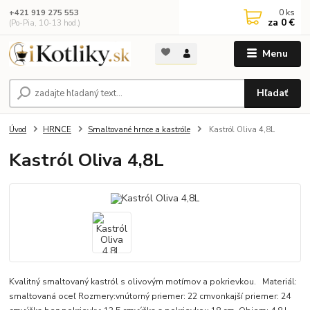
0
ks
+421 919 275 553
za
0 €
(Po-Pia, 10-13 hod.)
Menu
Hľadať
Úvod
HRNCE
Smaltované hrnce a kastróle
Kastról Oliva 4,8L
Kastról Oliva 4,8L
Kvalitný smaltovaný kastról s olivovým motímov a pokrievkou. Materiál:
smaltovaná oceľ Rozmery:vnútorný priemer: 22 cmvonkajší priemer: 24