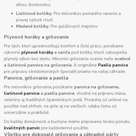
dlhou životnosťou.
Liatinové kotlíky:
Pre milovníkov pomalého varenia a
pravej sýtosti chutí.
Medené kotlíky:
Pre gulášových majstrov
Plynové horáky a grilovanie
Pre tých, ktorí uprednostňujú komfort a čistú prácu, ponúkame
výkonné
plynové horáky
a variče
pod kotlíky, ktoré zabezpečia
plynulý výkon bez dymu. Milovníci grilovania ocenia naše
oceľové
a liatinové panvice na grilovanie
, či originálne
Paella panvice
pre prípravu stredomorských špecialít priamo na vašej záhrade.
Panvice, grilovanie a paella
Pre milovníkov grilovania ponúkame
panvice na grilovanie,
liatinové panvice
a paella panvice
, vhodné na prípravu mäsa,
zeleniny aj tradičných španielskych jedál. Produkty sú určené na
použitie nad ohňom, na grile aj na varičoch, vďaka čomu sú
univerzálne a praktické.
Do každej domácnosti a kuchyne máme pripravenú širokú ponuku
kvalitných panvíc
pre každodenné použitie.
Všetko pre dokonalé grilovanie a záhradné párty