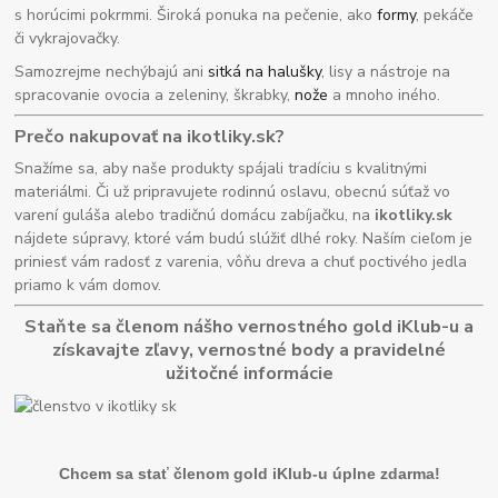
s horúcimi pokrmmi. Široká ponuka na pečenie, ako
formy
, pekáče
či vykrajovačky.
Samozrejme nechýbajú ani
sitká na halušky
, lisy a nástroje na
spracovanie ovocia a zeleniny, škrabky,
nože
a mnoho iného.
Prečo nakupovať na ikotliky.sk?
Snažíme sa, aby naše produkty spájali tradíciu s kvalitnými
materiálmi. Či už pripravujete rodinnú oslavu, obecnú súťaž vo
varení guláša alebo tradičnú domácu zabíjačku, na
ikotliky.sk
nájdete súpravy, ktoré vám budú slúžiť dlhé roky. Naším cieľom je
priniesť vám radosť z varenia, vôňu dreva a chuť poctivého jedla
priamo k vám domov.
Staňte sa členom nášho vernostného gold iKlub-u a
získavajte zľavy, vernostné body a pravidelné
užitočné informácie
Chcem sa stať členom gold iKlub-u úplne zdarma!