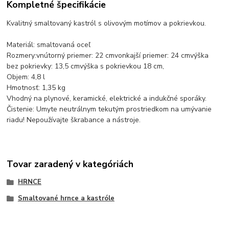
Kompletné špecifikácie
Kvalitný smaltovaný kastról s olivovým motímov a pokrievkou.
Materiál: smaltovaná oceľ
Rozmery:vnútorný priemer: 22 cmvonkajší priemer: 24 cmvýška
bez pokrievky: 13,5 cmvýška s pokrievkou 18 cm,
Objem: 4,8 l
Hmotnosť: 1,35 kg
Vhodný na plynové, keramické, elektrické a indukčné sporáky.
Čistenie: Umyte neutrálnym tekutým prostriedkom na umývanie
riadu! Nepoužívajte škrabance a nástroje.
Tovar zaradený v kategóriách
HRNCE
Smaltované hrnce a kastróle