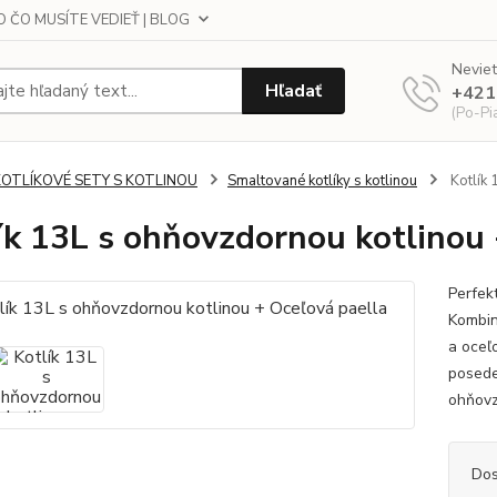
 ČO MUSÍTE VEDIEŤ | BLOG
Neviet
Hľadať
+421
(Po-Pi
KOTLÍKOVÉ SETY S KOTLINOU
Smaltované kotlíky s kotlinou
Kotlík 
ík 13L s ohňovzdornou kotlinou 
Perfek
Kombin
a oceľ
poseden
ohňovzd
Dos