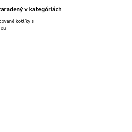
zaradený v kategóriách
ované kotlíky s
nou