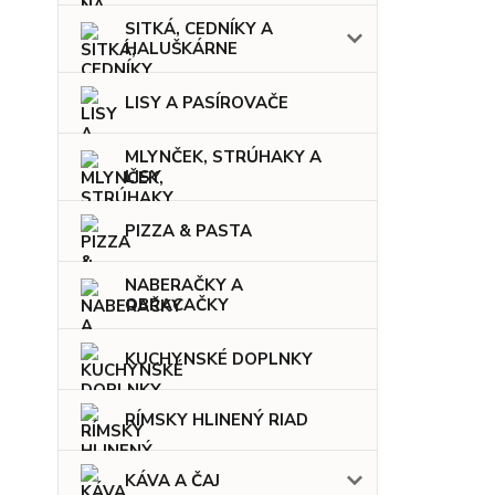
SITKÁ, CEDNÍKY A
HALUŠKÁRNE
LISY A PASÍROVAČE
MLYNČEK, STRÚHAKY A
LISY
PIZZA & PASTA
NABERAČKY A
OBRACAČKY
KUCHYNSKÉ DOPLNKY
RÍMSKY HLINENÝ RIAD
KÁVA A ČAJ