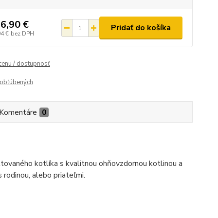
6,90 €
Pridať do košíka
04 €
bez DPH
 cenu / dostupnosť
obľúbených
Komentáre
0
ltovaného kotlíka s kvalitnou ohňovzdornou kotlinou a
rodinou, alebo priateľmi.