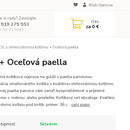
iKlub členovia
e si rady? Zavolajte.
0
ks
 919 275 553
za
0 €
a, 10-13 hod.)
13L s ohňovzdornou kotlinou + Oceľová paella
+ Oceľová paella
tná kotlíková súprava na guláš s paella panviceou.
ácia smaltovaného kotlíka s kvalitnou ohňovzdornou kotlinou
ovej paella panvice vám zaručí bezproblémové a príjemné
ie s rodinou, alebo priateľmi. Kotlíkový set obsahuje: Kvalitnú
ornú kotlinu pod kotlík, primer: 36 c...
celý popis
tupnosť
Skladom