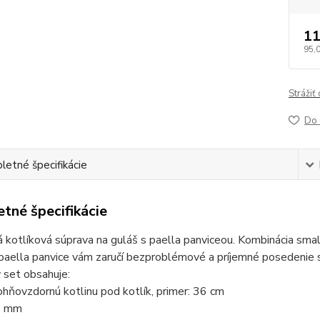
11
95,
Strážiť
Do 
etné špecifikácie
tné špecifikácie
 kotlíková súprava na guláš s paella panviceou. Kombinácia sma
paella panvice vám zaručí bezproblémové a príjemné posedenie s 
 set obsahuje:
ohňovzdornú kotlinu pod kotlík, primer: 36 cm
1 mm