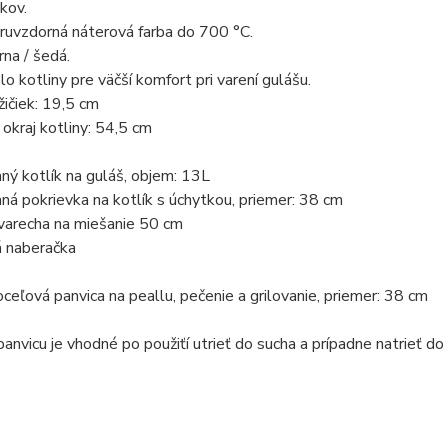
 kov.
aruvzdorná náterová farba do 700 °C.
rna / šedá.
lo kotliny pre väčší komfort pri varení gulášu.
ičiek: 19,5 cm
okraj kotliny: 54,5 cm
ý kotlík na guláš, objem: 13L
á pokrievka na kotlík s úchytkou, priemer: 38 cm
varecha na miešanie 50 cm
 naberačka
oceľová panvica na peallu, pečenie a grilovanie, priemer: 38 cm
anvicu je vhodné po použiťí utrieť do sucha a prípadne natrieť do