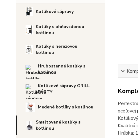
Kotlíkové súpravy
Kotlíky s ohňovzdonou
kotlinou
Kotlíky s nerezovou
kotlinou
Hrubostenné kotlíky s
Kompl
kotlinou
Kotlíkové súpravy GRILL
Komple
PÁRTY
Perfektná
Medené kotlíky s kotlinou
oceľovej 
Kotlíkový
Smaltované kotlíky s
Kvalitnú 
kotlinou
Hrúbka: 