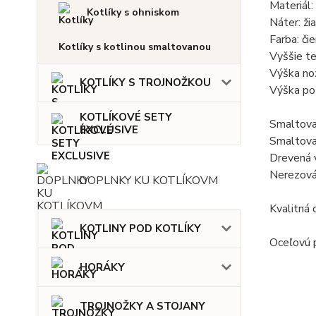
Materiál:
Kotlíky s ohniskom
Náter: ži
Farba: čie
Kotlíky s kotlinou smaltovanou
Vyššie te
Výška nož
KOTLÍKY S TROJNOŽKOU
Výška po 
KOTLÍKOVÉ SETY
Smaltovan
EXCLUSIVE
Smaltovan
Drevená 
Nerezová
DOPLNKY KU KOTLÍKOVM
Kvalitná 
KOTLINY POD KOTLÍKY
Oceľovú p
HORÁKY
TROJNOŽKY A STOJANY