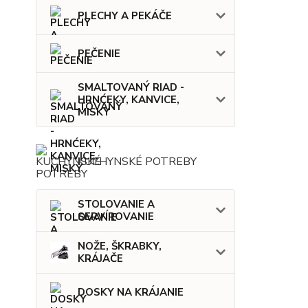
PLECHY A PEKÁČE
PEČENIE
SMALTOVANÝ RIAD -
HRNĆEKY, KANVICE,
MISKY
KUCHYNSKÉ POTREBY
STOLOVANIE A
SERVÍROVANIE
NOŽE, ŠKRABKY,
KRÁJAČE
DOSKY NA KRÁJANIE