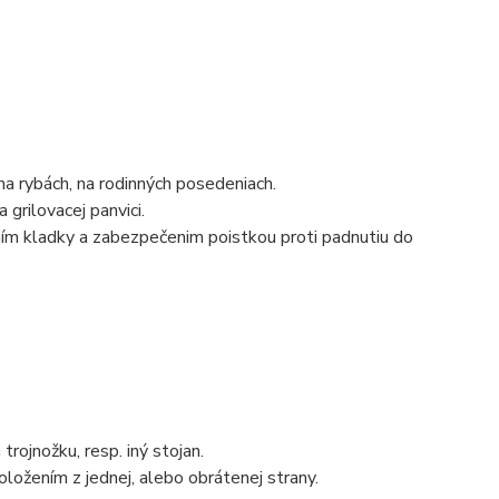
na rybách, na rodinných posedeniach.
 grilovacej panvici.
ním kladky a zabezpečenim poistkou proti padnutiu do
trojnožku, resp. iný stojan.
oložením z jednej, alebo obrátenej strany.