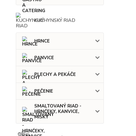
KUCHYNSKÝ RIAD
HRNCE
PANVICE
PLECHY A PEKÁČE
PEČENIE
SMALTOVANÝ RIAD -
HRNĆEKY, KANVICE,
MISKY