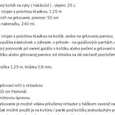
ý kotlík na ryby ( Halászlé ) , objem: 25 L
 stojan s poistnou kladkou, 1,25 m
ošt na grilovanie, priemer: 50 cm
 naberačku, 240 ml.
 stojan s poistnou kladkou na kotlík, alebo na grilovaciu panvicu.
yužitia kdekoľvek v záhrade, v prírode - na gulášových partiách, 
rý pomocník pri varení gulášu v kotlíku alebo pečení a grilovaní na
líku alebo grilovacej panvice od ohniska sa dá nastaviť pootoče
výška 1,25 m, hrúbka 0,8 mm.
grilovací rošt s retiazkou
50 cm Materiál:
vrchovou úpravou.
rilovanie je možné vďaka priloženej retiazke s háčikom zavesiť na 
šak možné použiť ja na kotlinu / parák pod kotlíky jednoduchým p