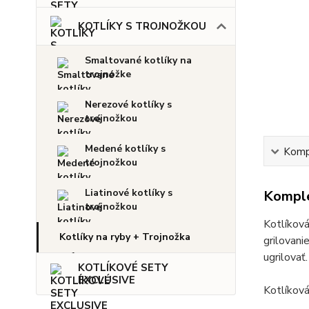
KOTLÍKY S TROJNOŽKOU
Smaltované kotlíky na
trojnožke
Nerezové kotlíky s
trojnožkou
Medené kotlíky s
Kompl
trojnožkou
Liatinové kotlíky s
Komple
trojnožkou
Kotlíková
Kotlíky na ryby + Trojnožka
grilovani
ugrilovať.
KOTLÍKOVÉ SETY
EXCLUSIVE
Kotlíková