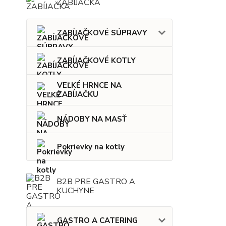
ZABÍJAČKA
ZABÍJAČKOVÉ SÚPRAVY
ZABÍJAČKOVÉ KOTLY
VEĽKÉ HRNCE NA
ZABÍJAČKU
NÁDOBY NA MASŤ
Pokrievky na kotly
B2B PRE GASTRO A
KUCHYNE
GASTRO A CATERING