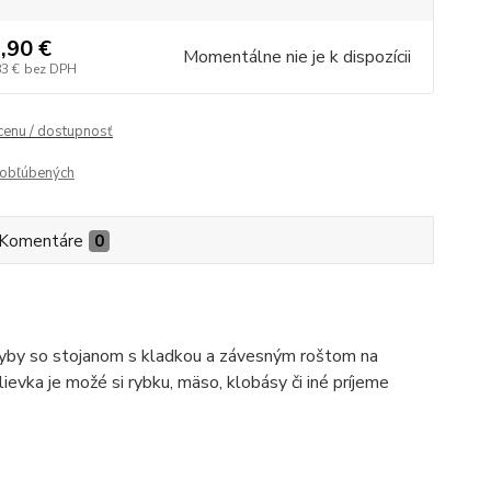
,90 €
Momentálne nie je k dispozícii
83 €
bez DPH
 cenu / dostupnosť
obľúbených
Komentáre
0
 ryby so stojanom s kladkou a závesným roštom na
ievka je možé si rybku, mäso, klobásy či iné príjeme