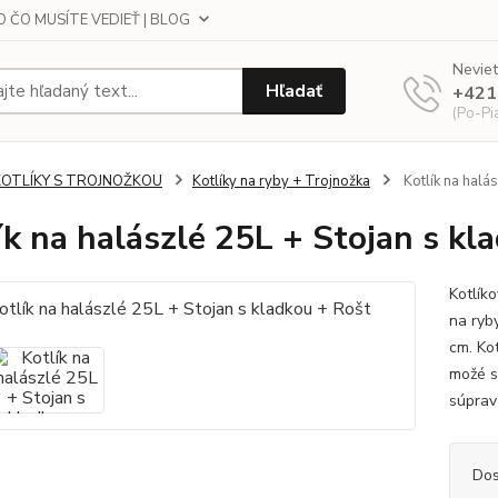
 ČO MUSÍTE VEDIEŤ | BLOG
Neviet
Hľadať
+421
(Po-Pi
KOTLÍKY S TROJNOŽKOU
Kotlíky na ryby + Trojnožka
Kotlík na halá
ík na halászlé 25L + Stojan s kl
Kotlík
na ryb
cm. Ko
možé si
súprav
Dos