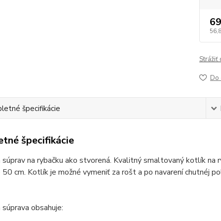
69
56,
Strážiť
Do 
etné špecifikácie
tné špecifikácie
 súprav na rybačku ako stvorená. Kvalitný smaltovaný kotlík na
e 50 cm. Kotlík je možné vymeniť za rošt a po navarení chutnéj pol
 súprava obsahuje: