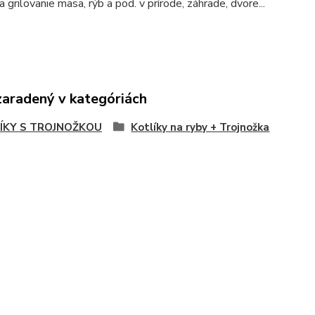
 grilovanie mäsa, rýb a pod. v prírode, záhrade, dvore...
zaradený v kategóriách
ÍKY S TROJNOŽKOU
Kotlíky na ryby + Trojnožka