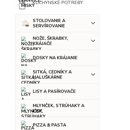
KUCHYNSKÉ POTREBY
STOLOVANIE A
SERVÍROVANIE
NOŽE, ŠKRABKY,
KRÁJAČE
DOSKY NA KRÁJANIE
SITKÁ, CEDNÍKY A
HALUŠKÁRNE
LISY A PASÍROVAČE
MLYNČEK, STRÚHAKY A
LISY
PIZZA & PASTA