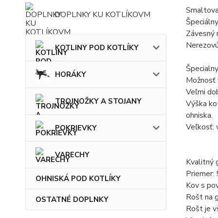
Smaltovan
DOPLNKY KU KOTLÍKOVM
Špeciálny
Závesný r
Nerezovú
KOTLINY POD KOTLÍKY
Špecialny
HORÁKY
Možnosť v
Veľmi dob
TROJNOŽKY A STOJANY
Výška kot
ohniska.
Veľkosť: 
POKRIEVKY
VARECHY
Kvalitný 
Priemer: 
OHNISKÁ POD KOTLÍKY
Kov s po
Rošt na g
OSTATNÉ DOPLNKY
Rošt je v