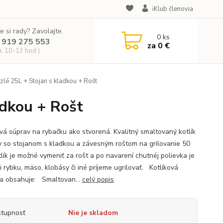
iKlub členovia
e si rady? Zavolajte.
0
ks
 919 275 553
za
0 €
a, 10-13 hod.)
szlé 25L + Stojan s kladkou + Rošt
adkou + Rošt
ová súprav na rybačku ako stvorená. Kvalitný smaltovaný kotlík
y so stojanom s kladkou a závesným roštom na grilovanie 50
tlík je možné vymeniť za rošt a po navarení chutnéj polievka je
 rybku, mäso, klobásy či iné príjeme ugrilovať. Kotlíková
a obsahuje: Smaltovan...
celý popis
tupnosť
Nie je skladom