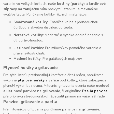
varenie vo veľkých kotloch, naše
kotliny (paráky)
a
kotlinové
súpravy na zabíjačku
vám poskytnú stabilitu a maximálne
využitie tepla. Ponúkame kotlíky rôznych materiálov:
Smaltované kotlíky:
Tradičná voľba s jednoduchou
údržbou a skvelou distribúciou tepla.
Nerezové kotlíky:
Moderné a vysoko odolné riešenie s
dlhou životnosťou.
Liatinové kotlíky:
Pre milovníkov pomalého varenia a
pravej sýtosti chutí.
Medené kotlíky:
Pre gulášových majstrov
Plynové horáky a grilovanie
Pre tých, ktorí uprednostňujú komfort a čistú prácu, ponúkame
výkonné
plynové horáky
a variče
pod kotlíky, ktoré zabezpečia
plynulý výkon bez dymu. Milovníci grilovania ocenia naše
oceľové
a liatinové panvice na grilovanie
, či originálne
Paella panvice
pre prípravu stredomorských špecialít priamo na vašej záhrade.
Panvice, grilovanie a paella
Pre milovníkov grilovania ponúkame
panvice na grilovanie,