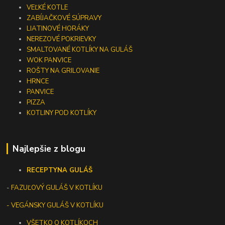
VEĽKÉ KOTLE
ZABÍJAČKOVÉ SÚPRAVY
LIATINOVÉ HORÁKY
NEREZOVÉ POKRIEVKY
SMALTOVANÉ KOTLÍKY NA GULÁŠ
WOK PANVICE
ROŠTY NA GRILOVANIE
HRNCE
PANVICE
PIZZA
KOTLINY POD KOTLÍKY
Najlepšie z blogu
RECEPTY
NA GULÁŠ
-
FAZUĽOVÝ GULÁŠ V KOTLÍKU
- VEGÁNSKY GULÁŠ V KOTLÍKU
VŠETKO O KOTLÍKOCH