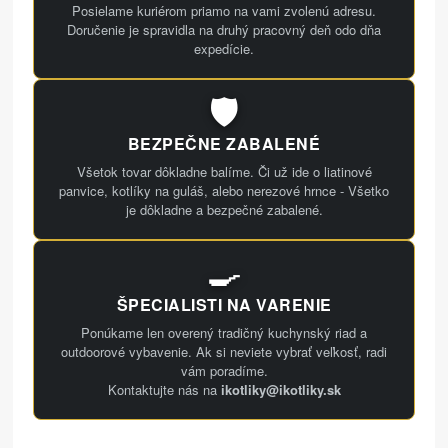
Posielame kuriérom priamo na vami zvolenú adresu.
Doručenie je spravidla na druhý pracovný deň odo dňa
expedície.
🛡️
BEZPEČNE ZABALENÉ
Všetok tovar dôkladne balíme. Či už ide o liatinové
panvice, kotlíky na guláš, alebo nerezové hrnce - Všetko
je dôkladne a bezpečné zabalené.
🍳
ŠPECIALISTI NA VARENIE
Ponúkame len overený tradičný kuchynský riad a
outdoorové vybavenie. Ak si neviete vybrať veľkosť, radi
vám poradíme.
Kontaktujte nás na
ikotliky@ikotliky.sk