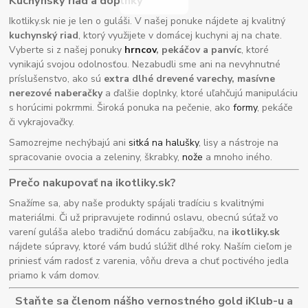
Kuchynský riad a doplnky
Ikotliky.sk nie je len o guláši. V našej ponuke nájdete aj kvalitný
kuchynský riad
, ktorý využijete v domácej kuchyni aj na chate.
Vyberte si z našej ponuky
hrncov
, pekáčov a panvíc
, ktoré
vynikajú svojou odolnosťou. Nezabudli sme ani na nevyhnutné
príslušenstvo, ako sú
extra dlhé drevené varechy, masívne
nerezové naberačky
a ďalšie doplnky, ktoré uľahčujú manipuláciu
s horúcimi pokrmmi. Široká ponuka na pečenie, ako
formy
, pekáče
či vykrajovačky.
Samozrejme nechýbajú ani
sitká na halušky
, lisy a nástroje na
spracovanie ovocia a zeleniny, škrabky,
nože
a mnoho iného.
Prečo nakupovať na ikotliky.sk?
Snažíme sa, aby naše produkty spájali tradíciu s kvalitnými
materiálmi. Či už pripravujete rodinnú oslavu, obecnú súťaž vo
varení guláša alebo tradičnú domácu zabíjačku, na
ikotliky.sk
nájdete súpravy, ktoré vám budú slúžiť dlhé roky. Naším cieľom je
priniesť vám radosť z varenia, vôňu dreva a chuť poctivého jedla
priamo k vám domov.
Staňte sa členom nášho vernostného gold iKlub-u a