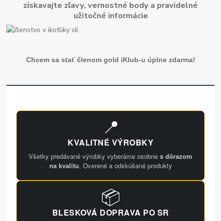
získavajte zľavy, vernostné body a pravidelné
užitočné informácie
Chcem sa stať členom gold iKlub-u úplne zdarma!
📍
KVALITNÉ VÝROBKY
Všetky predávané výrobky vyberáme osobne
s dôrazom
na kvalitu
. Overené a odskúšané produkty
📦
BLESKOVÁ DOPRAVA PO SR