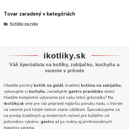
Tovar zaradený v kategóriách
Kotlíky na ryby
ikotliky.sk
Váš špecialista na kotlíky, zabíjačku, kuchyňu a
varenie v prírode
Hľadáte poctivý
kotlík na guláš
, kvalitnú
kotlinu na zabíjačku,
vybavujete si
kuchyňu,
zariaďujete
gastro pravádzku
alebo
hľadáte kompletné vybavenie pre vašu letnú grilovačku? Na
ikotliky.sk
sme pre vás pripravili najširšiu ponuku riadu, s ktorým
sa varenie pod holým nebom stane zážitkom. Špecializujeme sa
na predaj tradičných aj moderných riešení pre každého od
poľovníkov, rybárov,
gastro
až po rodiny aj profesionálnych
majstrov varenia.