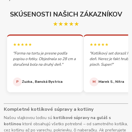
SKÚSENOSTI NAŠICH ZÁKAZNÍKOV
★★★★★
★★★★★
★★★★★
"Forma na tortu je presne podľa
"Kotlíkový set dorazil h
popisu o fotky. Objednala so 28 cm a
deň. Nerez je fakt hrubý,
doručená bola na druhý deň."
plech. Super!"
P
Zuzka., Banská Bystrica
M
Marek S., Nitra
Kompletné kotlíkové súpravy a kotliny
Našou vlajkovou loďou sú
kotlíkové súpravy na guláš s
kotlinou
ktoré obsahujú všetko potrebné – od samotného kotlíka,
cez kotlinu až po varechu, pokrievku, či naberačku. Ak preferujete