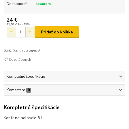
Dostupnosť
Skladom
24 €
19,51 €
bez DPH
Pridať do košíka
Strážiť cenu / dostupnosť
Do obľúbených
Kompletné špecifikácie
Komentáre
0
Kompletné špecifikácie
Kotlík na halaszle 8 l