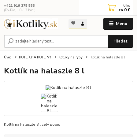
0
ks
+421 919 275 553
za
0 €
(Po-Pia, 10-13 hod.)
Menu
Hľadať
Úvod
KOTLÍKY A KOTLINY
Kotlíky na ryby
Kotlík na halaszle 8 l
Kotlík na halaszle 8 l
Kotlík na halaszle 8 l
celý popis