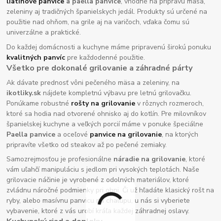
liatinové panvice
a paella panvice
, vhodné na prípravu mäsa,
zeleniny aj tradičných španielskych jedál. Produkty sú určené na
použitie nad ohňom, na grile aj na varičoch, vďaka čomu sú
univerzálne a praktické.
Do každej domácnosti a kuchyne máme pripravenú širokú ponuku
kvalitných panvíc
pre každodenné použitie.
Všetko pre dokonalé grilovanie a záhradné párty
Ak dávate prednosť vôni pečeného mäsa a zeleniny, na
ikotliky.sk
nájdete kompletnú výbavu pre letnú grilovačku.
Ponúkame robustné
rošty na grilovanie
v rôznych rozmeroch,
ktoré sa hodia nad otvorené ohnisko aj do kotlín. Pre milovníkov
španielskej kuchyne a veľkých porcií máme v ponuke špeciálne
Paella panvice
a oceľové
panvice na grilovanie
, na ktorých
pripravíte všetko od steakov až po pečené zemiaky.
Samozrejmosťou je profesionálne
náradie na grilovanie
, ktoré
vám uľahčí manipuláciu s jedlom pri vysokých teplotách. Naše
grilovacie náčinie je vyrobené z odolných materiálov, ktoré
zvládnu náročné podmienky pri ohni. Či už hľadáte klasický rošt na
ryby, alebo masívnu panvicu na chalupu, u nás si vyberiete
vybavenie, ktoré z vás urobí kráľa každej záhradnej oslavy.