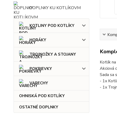
DOPLNKY KU KOTLÍKOVM
KOTLINY POD KOTLÍKY
Kompl
HORÁKY
Komple
TROJNOŽKY A STOJANY
Kotlík na
Akciová c
POKRIEVKY
Sada sa 
- 1x Kotl
VARECHY
- 1x Troj
OHNISKÁ POD KOTLÍKY
OSTATNÉ DOPLNKY