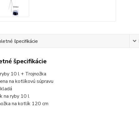
etné špecifikácie
tné špecifikácie
 ryby 10 l + Trojnožka
ena na kotlíkovú súpravu
skladá
ík na ryby 10 l
nožka na kotlík 120 cm