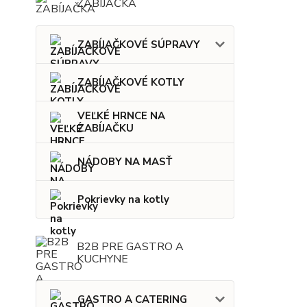
ZABÍJAČKA
ZABÍJAČKOVÉ SÚPRAVY
ZABÍJAČKOVÉ KOTLY
VEĽKÉ HRNCE NA
ZABÍJAČKU
NÁDOBY NA MASŤ
Pokrievky na kotly
B2B PRE GASTRO A
KUCHYNE
GASTRO A CATERING