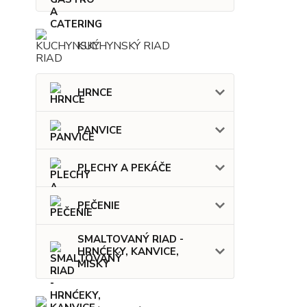
KUCHYNSKÝ RIAD
HRNCE
PANVICE
PLECHY A PEKÁČE
PEČENIE
SMALTOVANÝ RIAD -
HRNĆEKY, KANVICE,
MISKY