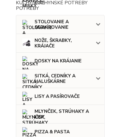
KUCHYNSKÉ POTREBY
STOLOVANIE A
SERVÍROVANIE
NOŽE, ŠKRABKY,
KRÁJAČE
DOSKY NA KRÁJANIE
SITKÁ, CEDNÍKY A
HALUŠKÁRNE
LISY A PASÍROVAČE
MLYNČEK, STRÚHAKY A
LISY
PIZZA & PASTA