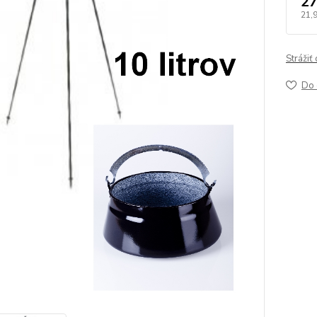
27
21,
Strážiť
Do 