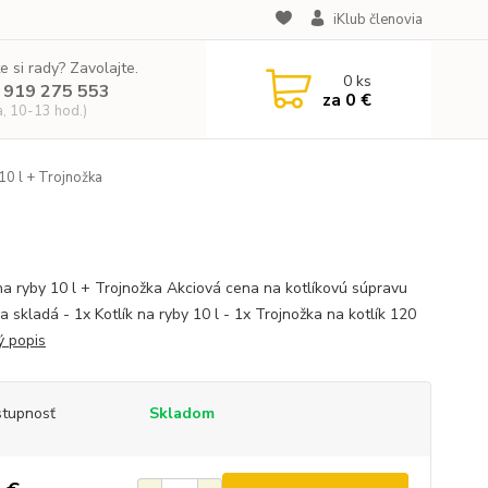
iKlub členovia
e si rady? Zavolajte.
0
ks
 919 275 553
za
0 €
a, 10-13 hod.)
 10 l + Trojnožka
 na ryby 10 l + Trojnožka Akciová cena na kotlíkovú súpravu
 skladá - 1x Kotlík na ryby 10 l - 1x Trojnožka na kotlík 120
ý popis
tupnosť
Skladom