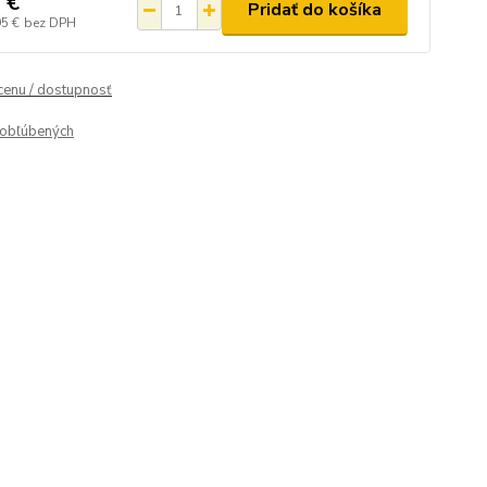
 €
Pridať do košíka
95 €
bez DPH
 cenu / dostupnosť
obľúbených