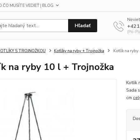
 ČO MUSÍTE VEDIEŤ | BLOG
Neviet
Hľadať
+421
(Po-Pi
KOTLÍKY S TROJNOŽKOU
Kotlíky na ryby + Trojnožka
Kotlík na ryby
ík na ryby 10 l + Trojnožka
Kotlík
Sada sa
cm
cel
Dos