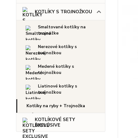
KOTLÍKY S TROJNOŽKOU
Smaltované kotlíky na
trojnožke
Nerezové kotlíky s
trojnožkou
Medené kotlíky s
trojnožkou
Liatinové kotlíky s
trojnožkou
Kotlíky na ryby + Trojnožka
KOTLÍKOVÉ SETY
EXCLUSIVE