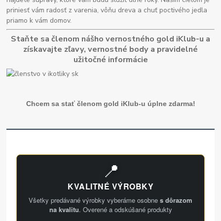
priniesť vám radosť z varenia, vôňu dreva a chuť poctivého jedla
priamo k vám domov.
Staňte sa členom nášho vernostného gold iKlub-u a
získavajte zľavy, vernostné body a pravidelné
užitočné informácie
Chcem sa stať členom gold iKlub-u úplne zdarma!
📍
KVALITNÉ VÝROBKY
Všetky predávané výrobky vyberáme osobne
s dôrazom
na kvalitu
. Overené a odskúšané produkty