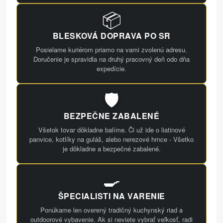
📦
BLESKOVÁ DOPRAVA PO SR
Posielame kuriérom priamo na vami zvolenú adresu.
Doručenie je spravidla na druhý pracovný deň odo dňa
expedície.
🛡️
BEZPEČNE ZABALENÉ
Všetok tovar dôkladne balíme. Či už ide o liatinové
panvice, kotlíky na guláš, alebo nerezové hrnce - Všetko
je dôkladne a bezpečné zabalené.
🍳
ŠPECIALISTI NA VARENIE
Ponúkame len overený tradičný kuchynský riad a
outdoorové vybavenie. Ak si neviete vybrať veľkosť, radi