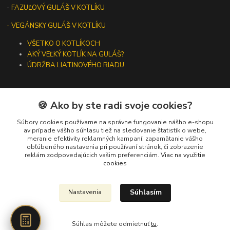
-
FAZUĽOVÝ GULÁŠ V KOTLÍKU
- VEGÁNSKY GULÁŠ V KOTLÍKU
VŠETKO O KOTLÍKOCH
AKÝ VEĽKÝ KOTLÍK NA GULÁŠ?
ÚDRŽBA LIATINOVÉHO RIADU
🍪 Ako by ste radi svoje cookies?
Kontakty
Súbory cookies používame na správne fungovanie nášho e-shopu
av prípade vášho súhlasu tiež na sledovanie štatistík o webe,
meranie efektivity reklamných kampaní, zapamätanie vášho
+421 919 275 553
obľúbeného nastavenia pri používaní stránok, či zobrazenie
(Po-Pia, 10-13 hod.)
reklám zodpovedajúcich vašim preferenciám.
Viac na využitie
cookies
ikotliky@ikotliky.sk
Súhlasím
Nastavenia
Súhlas môžete odmietnuť
tu
.