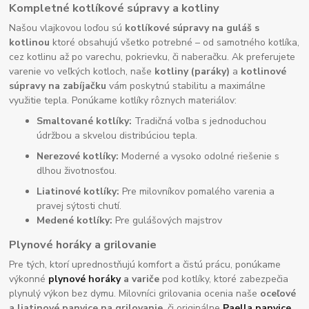
Kompletné kotlíkové súpravy a kotliny
Našou vlajkovou loďou sú
kotlíkové súpravy na guláš s
kotlinou
ktoré obsahujú všetko potrebné – od samotného kotlíka,
cez kotlinu až po varechu, pokrievku, či naberačku. Ak preferujete
varenie vo veľkých kotloch, naše
kotliny (paráky)
a
kotlinové
súpravy na zabíjačku
vám poskytnú stabilitu a maximálne
využitie tepla. Ponúkame kotlíky rôznych materiálov:
Smaltované kotlíky:
Tradičná voľba s jednoduchou
údržbou a skvelou distribúciou tepla.
Nerezové kotlíky:
Moderné a vysoko odolné riešenie s
dlhou životnosťou.
Liatinové kotlíky:
Pre milovníkov pomalého varenia a
pravej sýtosti chutí.
Medené kotlíky:
Pre gulášových majstrov
Plynové horáky a grilovanie
Pre tých, ktorí uprednostňujú komfort a čistú prácu, ponúkame
výkonné
plynové horáky
a variče
pod kotlíky, ktoré zabezpečia
plynulý výkon bez dymu. Milovníci grilovania ocenia naše
oceľové
a liatinové panvice na grilovanie
, či originálne
Paella panvice