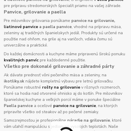
pre prípravu stredomorských špecialít priamo na vašej záhrade.
Panvice, grilovanie a paella
Pre milovníkov grilovania ponúkame
panvice na grilovanie,
liatinové panvice
a paella panvice
, vhodné na prípravu mäsa,
zeleniny aj tradičných španielskych jedál. Produkty sú určené na
použitie nad ohňom, na grile aj na varičoch, vďaka čomu sú
univerzálne a praktické.
Do každej domácnosti a kuchyne máme pripravenú širokú ponuku
kvalitných panvíc
pre každodenné použitie.
Všetko pre dokonalé grilovanie a záhradné párty
Ak dávate prednosť vôni pečeného mäsa a zeleniny, na
ikotliky.sk
nájdete kompletnú výbavu pre letnú grilovačku.
Ponúkame robustné
rošty na grilovanie
v rôznych rozmeroch,
ktoré sa hodia nad otvorené ohnisko aj do kotlín. Pre milovníkov
španielskej kuchyne a veľkých porcií máme v ponuke špeciálne
Paella panvice
a oceľové
panvice na grilovanie
, na ktorých
pripravíte všetko od steakov až po pečené zemiaky.
Samozrejmosťou je profesionálne
náradie na grilovanie
, ktoré
vám uľahčí manipuláciu s jedlom pri vysokých teplotách. Naše