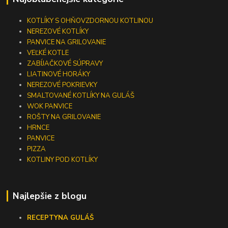
KOTLÍKY S OHŇOVZDORNOU KOTLINOU
NEREZOVÉ KOTLÍKY
PANVICE NA GRILOVANIE
VEĽKÉ KOTLE
ZABÍJAČKOVÉ SÚPRAVY
LIATINOVÉ HORÁKY
NEREZOVÉ POKRIEVKY
SMALTOVANÉ KOTLÍKY NA GULÁŠ
WOK PANVICE
ROŠTY NA GRILOVANIE
HRNCE
PANVICE
PIZZA
KOTLINY POD KOTLÍKY
Najlepšie z blogu
RECEPTY
NA GULÁŠ