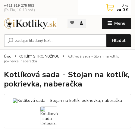
0
ks
+421 919 275 553
za
0 €
(Po-Pia, 10-13 hod.)
Menu
Hľadať
Úvod
KOTLÍKY S TROJNOŽKOU
Kotlíková sada - Stojan na kotlík,
pokrievka, naberačka
Kotlíková sada - Stojan na kotlík,
pokrievka, naberačka