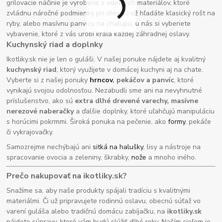
grilovacie náčinie je vyrobené z odolných materiálov, ktoré
zvládnu náročné podmienky pri ohni. Či už hľadáte klasický rošt na
ryby, alebo masívnu panvicu na chalupu, u nás si vyberiete
vybavenie, ktoré z vás urobí kráľa každej záhradnej oslavy.
Kuchynský riad a doplnky
Ikotliky.sk nie je len o guláši. V našej ponuke nájdete aj kvalitný
kuchynský riad
, ktorý využijete v domácej kuchyni aj na chate.
Vyberte si z našej ponuky
hrncov
, pekáčov a panvíc
, ktoré
vynikajú svojou odolnosťou. Nezabudli sme ani na nevyhnutné
príslušenstvo, ako sú
extra dlhé drevené varechy, masívne
nerezové naberačky
a ďalšie doplnky, ktoré uľahčujú manipuláciu
s horúcimi pokrmmi. Široká ponuka na pečenie, ako
formy
, pekáče
či vykrajovačky.
Samozrejme nechýbajú ani
sitká na halušky
, lisy a nástroje na
spracovanie ovocia a zeleniny, škrabky,
nože
a mnoho iného.
Prečo nakupovať na ikotliky.sk?
Snažíme sa, aby naše produkty spájali tradíciu s kvalitnými
materiálmi. Či už pripravujete rodinnú oslavu, obecnú súťaž vo
varení guláša alebo tradičnú domácu zabíjačku, na
ikotliky.sk
nájdete súpravy, ktoré vám budú slúžiť dlhé roky. Naším cieľom je