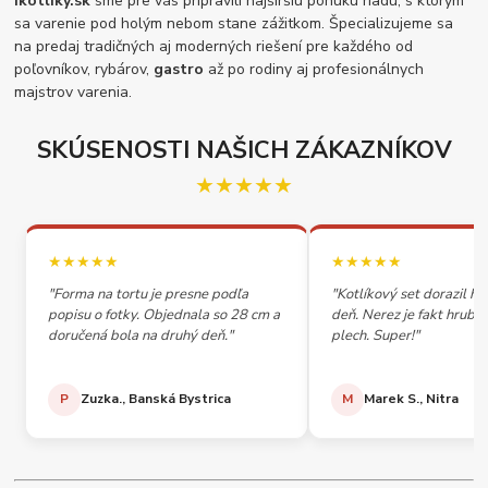
ikotliky.sk
sme pre vás pripravili najširšiu ponuku riadu, s ktorým
sa varenie pod holým nebom stane zážitkom. Špecializujeme sa
na predaj tradičných aj moderných riešení pre každého od
poľovníkov, rybárov,
gastro
až po rodiny aj profesionálnych
majstrov varenia.
SKÚSENOSTI NAŠICH ZÁKAZNÍKOV
★★★★★
★★★★★
★★★★★
"Forma na tortu je presne podľa
"Kotlíkový set dorazil h
popisu o fotky. Objednala so 28 cm a
deň. Nerez je fakt hrubý,
doručená bola na druhý deň."
plech. Super!"
P
Zuzka., Banská Bystrica
M
Marek S., Nitra