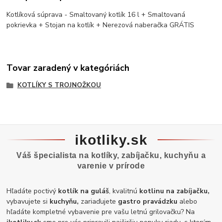
Kotlíková súprava - Smaltovaný kotlík 16 l + Smaltovaná
pokrievka + Stojan na kotlík + Nerezová naberačka GRÁTIS
Tovar zaradený v kategóriách
KOTLÍKY S TROJNOŽKOU
ikotliky.sk
Váš špecialista na kotlíky, zabíjačku, kuchyňu a
varenie v prírode
Hľadáte poctivý
kotlík na guláš
, kvalitnú
kotlinu na zabíjačku,
vybavujete si
kuchyňu,
zariaďujete
gastro pravádzku
alebo
hľadáte kompletné vybavenie pre vašu letnú grilovačku? Na