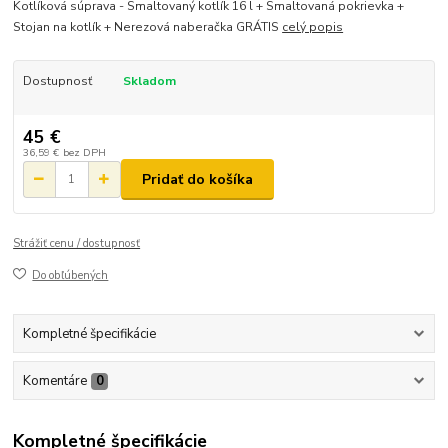
Kotlíková súprava - Smaltovaný kotlík 16 l + Smaltovaná pokrievka +
Stojan na kotlík + Nerezová naberačka GRÁTIS
celý popis
Dostupnosť
Skladom
45 €
36,59 €
bez DPH
Pridať do košíka
Strážiť cenu / dostupnosť
Do obľúbených
Kompletné špecifikácie
Komentáre
0
Kompletné špecifikácie