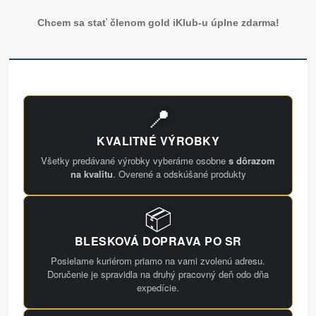
Chcem sa stať členom gold iKlub-u úplne zdarma!
📍
KVALITNÉ VÝROBKY
Všetky predávané výrobky vyberáme osobne
s dôrazom
na kvalitu
. Overené a odskúšané produkty
📦
BLESKOVÁ DOPRAVA PO SR
Posielame kuriérom priamo na vami zvolenú adresu.
Doručenie je spravidla na druhý pracovný deň odo dňa
expedície.