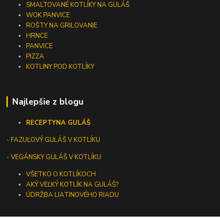
SMALTOVANÉ KOTLÍKY NA GULÁŠ
WOK PANVICE
ROŠTY NA GRILOVANIE
HRNCE
PANVICE
PIZZA
KOTLINY POD KOTLÍKY
Najlepšie z blogu
RECEPTY
NA GULÁŠ
-
FAZUĽOVÝ GULÁŠ V KOTLÍKU
- VEGÁNSKY GULÁŠ V KOTLÍKU
VŠETKO O KOTLÍKOCH
AKÝ VEĽKÝ KOTLÍK NA GULÁŠ?
ÚDRŽBA LIATINOVÉHO RIADU