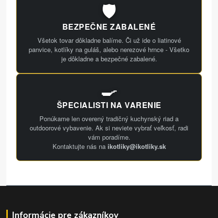
🛡️
BEZPEČNE ZABALENÉ
Všetok tovar dôkladne balíme. Či už ide o liatinové
panvice, kotlíky na guláš, alebo nerezové hrnce - Všetko
je dôkladne a bezpečné zabalené.
🍳
ŠPECIALISTI NA VARENIE
Ponúkame len overený tradičný kuchynský riad a
outdoorové vybavenie. Ak si neviete vybrať veľkosť, radi
vám poradíme.
Kontaktujte nás na
ikotliky@ikotliky.sk
Informácie pre zákazníkov