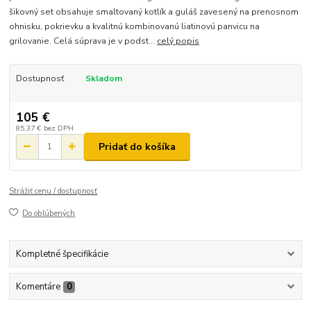
šikovný set obsahuje smaltovaný kotlík a guláš zavesený na prenosnom
ohnisku, pokrievku a kvalitnú kombinovanú liatinovú panvicu na
grilovanie. Celá súprava je v podst...
celý popis
Dostupnosť
Skladom
105 €
85,37 €
bez DPH
Pridať do košíka
Strážiť cenu / dostupnosť
Do obľúbených
Kompletné špecifikácie
Komentáre
0