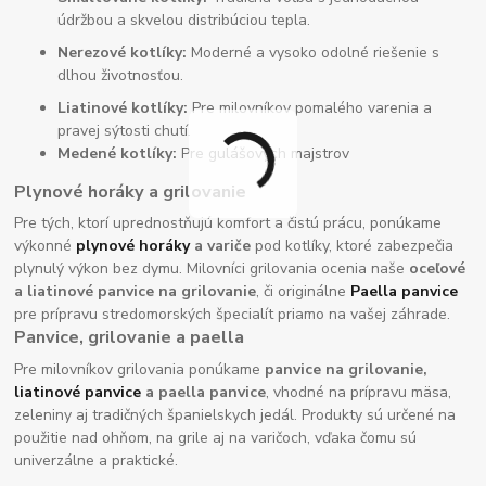
údržbou a skvelou distribúciou tepla.
Nerezové kotlíky:
Moderné a vysoko odolné riešenie s
dlhou životnosťou.
Liatinové kotlíky:
Pre milovníkov pomalého varenia a
pravej sýtosti chutí.
Medené kotlíky:
Pre gulášových majstrov
Plynové horáky a grilovanie
Pre tých, ktorí uprednostňujú komfort a čistú prácu, ponúkame
výkonné
plynové horáky
a variče
pod kotlíky, ktoré zabezpečia
plynulý výkon bez dymu. Milovníci grilovania ocenia naše
oceľové
a liatinové panvice na grilovanie
, či originálne
Paella panvice
pre prípravu stredomorských špecialít priamo na vašej záhrade.
Panvice, grilovanie a paella
Pre milovníkov grilovania ponúkame
panvice na grilovanie,
liatinové panvice
a paella panvice
, vhodné na prípravu mäsa,
zeleniny aj tradičných španielskych jedál. Produkty sú určené na
použitie nad ohňom, na grile aj na varičoch, vďaka čomu sú
univerzálne a praktické.