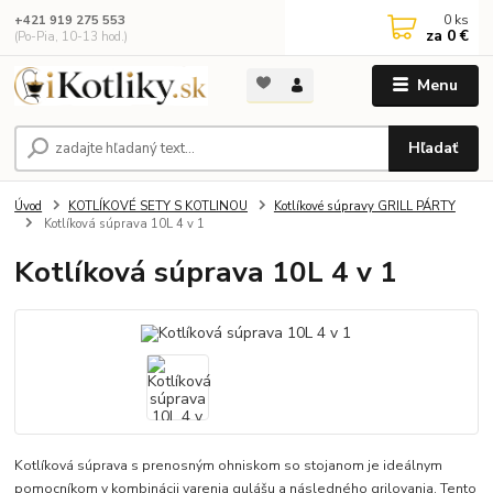
0
ks
+421 919 275 553
za
0 €
(Po-Pia, 10-13 hod.)
Menu
Hľadať
Úvod
KOTLÍKOVÉ SETY S KOTLINOU
Kotlíkové súpravy GRILL PÁRTY
Kotlíková súprava 10L 4 v 1
Kotlíková súprava 10L 4 v 1
Kotlíková súprava s prenosným ohniskom so stojanom je ideálnym
pomocníkom v kombinácii varenia gulášu a následného grilovania. Tento