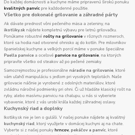
Do každej domácnosti a kuchyne máme pripravenú širokú ponuku
kvalitných panvíc
pre každodenné použitie.
Všetko pre dokonalé grilovanie a záhradné párty
Ak dávate prednosť vôni pečeného mäsa a zeleniny, na
ikotliky.sk
nájdete kompletnú výbavu pre letnú grilovačku.
Ponúkame robustné
rošty na grilovanie
v rôznych rozmeroch,
ktoré sa hodia nad otvorené ohnisko aj do kotlín. Pre milovníkov
španielskej kuchyne a veľkých porcií máme v ponuke špeciálne
Paella panvice
a oceľové
panvice na grilovanie
, na ktorých
pripravíte všetko od steakov až po pečené zemiaky.
Samozrejmosťou je profesionálne
náradie na grilovanie
, ktoré
vám uľahčí manipuláciu s jedlom pri vysokých teplotách. Naše
grilovacie náčinie je vyrobené z odolných materiálov, ktoré
zvládnu náročné podmienky pri ohni. Či už hľadáte klasický rošt na
ryby, alebo masívnu panvicu na chalupu, u nás si vyberiete
vybavenie, ktoré z vás urobí kráľa každej záhradnej oslavy.
Kuchynský riad a doplnky
Ikotliky.sk nie je len o guláši. V našej ponuke nájdete aj kvalitný
kuchynský riad
, ktorý využijete v domácej kuchyni aj na chate.
Vyberte si z našej ponuky
hrncov
, pekáčov a panvíc
, ktoré