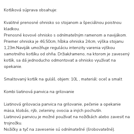
Kotlíková súprava obsahuje:
Kvalitné prenosné ohnisko so stojanom a špeciálnou poistnou
kladkou.
Prenosné kovové ohnisko s odnímateľným ramenom a navijákom.
Priemer ohniska je 46,50cm, hĺbka ohniska 24cm, výška stojanu
1,23m.Naviják umožňuje reguláciu intenzity varenia výškou
samotného kotlíku od ohňa. Držiak/rameno, na ktorom je zavesený
kotlík, sa dá jednoducho odmontovať a ohnisko využívať na
opekanie.
Smaltovaný kotlík na guláš, objem: 10L , materiál: oceľ a smalt
Kombi liatinová panvica na grilovanie
Liatinová grilovacia panvica na grilovanie, pečenie a opekanie
mäsa, klobás, rýb, zeleniny, ovocia a iných pochutín.
Liatinovú panvicu je možné používať na nožičkách alebo zavesiť na
trojnožku.
Nožičky a tyč na zavesenie sú odnímateľné (šrobovateľné).