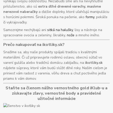
vynikajú svojou odolnosťou. Nezabudli sme ani na nevyhnutné
príslušenstvo, ako sú
extra dlhé drevené varechy, masívne
nerezové naberačky
a ďalšie doplnky, ktoré uľahčujú manipuláciu
s horúcimi pokrmmi. Široká ponuka na pečenie, ako
formy
, pekáče
či vykrajovačky.
Samozrejme nechýbajú ani
sitká na halušky
, lisy a nástroje na
spracovanie ovocia a zeleniny, škrabky,
nože
a mnoho iného.
Prečo nakupovať na ikotliky.sk?
Snažíme sa, aby naše produkty spájali tradíciu s kvalitnými
materiálmi. Či už pripravujete rodinnú oslavu, obecnú súťaž vo
varení guláša alebo tradičnú domácu zabíjačku, na
ikotliky.sk
nájdete súpravy, ktoré vám budú slúžiť dlhé roky. Naším cieľom je
priniesť vám radosť z varenia, vôňu dreva a chuť poctivého jedla
priamo k vám domov.
Staňte sa členom nášho vernostného gold iKlub-u a
získavajte zľavy, vernostné body a pravidelné
užitočné informácie