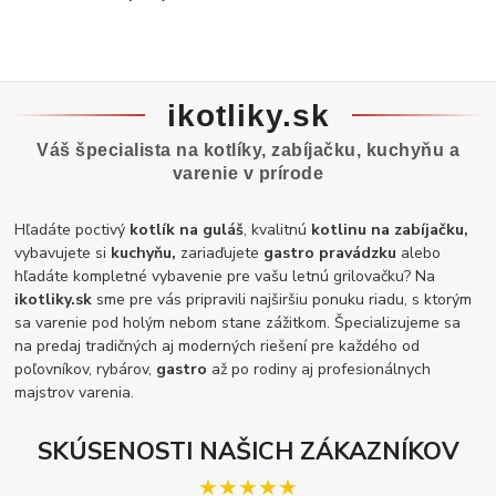
ikotliky.sk
Váš špecialista na kotlíky, zabíjačku, kuchyňu a
varenie v prírode
Hľadáte poctivý
kotlík na guláš
, kvalitnú
kotlinu na zabíjačku,
vybavujete si
kuchyňu,
zariaďujete
gastro pravádzku
alebo
hľadáte kompletné vybavenie pre vašu letnú grilovačku? Na
ikotliky.sk
sme pre vás pripravili najširšiu ponuku riadu, s ktorým
sa varenie pod holým nebom stane zážitkom. Špecializujeme sa
na predaj tradičných aj moderných riešení pre každého od
poľovníkov, rybárov,
gastro
až po rodiny aj profesionálnych
majstrov varenia.
SKÚSENOSTI NAŠICH ZÁKAZNÍKOV
★★★★★