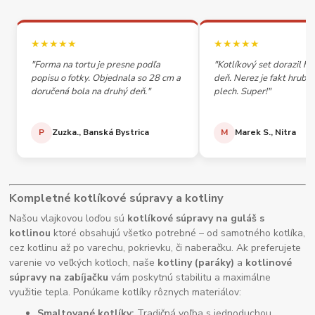
★★★★★
★★★★★
"Forma na tortu je presne podľa
"Kotlíkový set dorazil h
popisu o fotky. Objednala so 28 cm a
deň. Nerez je fakt hrubý,
doručená bola na druhý deň."
plech. Super!"
P
Zuzka., Banská Bystrica
M
Marek S., Nitra
Kompletné kotlíkové súpravy a kotliny
Našou vlajkovou loďou sú
kotlíkové súpravy na guláš s
kotlinou
ktoré obsahujú všetko potrebné – od samotného kotlíka,
cez kotlinu až po varechu, pokrievku, či naberačku. Ak preferujete
varenie vo veľkých kotloch, naše
kotliny (paráky)
a
kotlinové
súpravy na zabíjačku
vám poskytnú stabilitu a maximálne
využitie tepla. Ponúkame kotlíky rôznych materiálov:
Smaltované kotlíky:
Tradičná voľba s jednoduchou