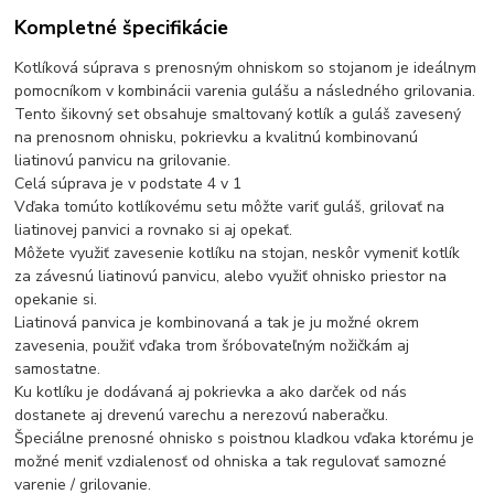
Kompletné špecifikácie
Kotlíková súprava s prenosným ohniskom so stojanom je ideálnym
pomocníkom v kombinácii varenia gulášu a následného grilovania.
Tento šikovný set obsahuje smaltovaný kotlík a guláš zavesený
na prenosnom ohnisku, pokrievku a kvalitnú kombinovanú
liatinovú panvicu na grilovanie.
Celá súprava je v podstate 4 v 1
Vďaka tomúto kotlíkovému setu môžte variť guláš, grilovať na
liatinovej panvici a rovnako si aj opekať.
Môžete využiť zavesenie kotlíku na stojan, neskôr vymeniť kotlík
za závesnú liatinovú panvicu, alebo využiť ohnisko priestor na
opekanie si.
Liatinová panvica je kombinovaná a tak je ju možné okrem
zavesenia, použiť vďaka trom šróbovateľným nožičkám aj
samostatne.
Ku kotlíku je dodávaná aj pokrievka a ako darček od nás
dostanete aj drevenú varechu a nerezovú naberačku.
Špeciálne prenosné ohnisko s poistnou kladkou vďaka ktorému je
možné meniť vzdialenosť od ohniska a tak regulovať samozné
varenie / grilovanie.