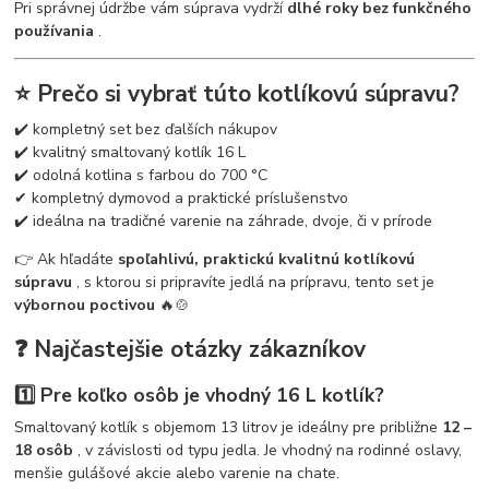
Pri správnej údržbe vám súprava vydrží
dlhé roky bez funkčného
používania
.
⭐ Prečo si vybrať túto kotlíkovú súpravu?
✔️ kompletný set bez ďalších nákupov
✔️ kvalitný smaltovaný kotlík 16 L
✔️ odolná kotlina s farbou do 700 °C
✔ kompletný dymovod a praktické príslušenstvo
✔️ ideálna na tradičné varenie na záhrade, dvoje, či v prírode
👉 Ak hľadáte
spoľahlivú, praktickú kvalitnú kotlíkovú
súpravu
, s ktorou si pripravíte jedlá na prípravu, tento set je
výbornou poctivou
🔥🍲
❓ Najčastejšie otázky zákazníkov
1️⃣ Pre koľko osôb je vhodný 16 L kotlík?
Smaltovaný kotlík s objemom 13 litrov je ideálny pre približne
12 –
18 osôb
, v závislosti od typu jedla. Je vhodný na rodinné oslavy,
menšie gulášové akcie alebo varenie na chate.