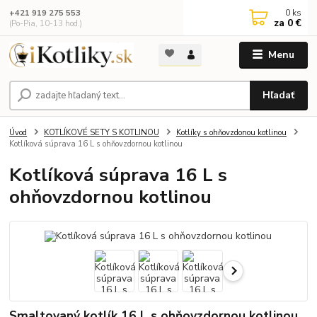
0
ks
+421 919 275 553
za
0 €
(Po-Pia, 10-13 hod.)
Menu
Hľadať
Úvod
KOTLÍKOVÉ SETY S KOTLINOU
Kotlíky s ohňovzdonou kotlinou
Kotlíková súprava 16 L s ohňovzdornou kotlinou
Kotlíková súprava 16 L s
ohňovzdornou kotlinou
Smaltovaný kotlík 16 L s ohňovzdornou kotlinou