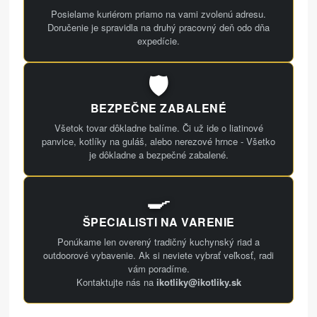
Posielame kuriérom priamo na vami zvolenú adresu.
Doručenie je spravidla na druhý pracovný deň odo dňa
expedície.
🛡️
BEZPEČNE ZABALENÉ
Všetok tovar dôkladne balíme. Či už ide o liatinové
panvice, kotlíky na guláš, alebo nerezové hrnce - Všetko
je dôkladne a bezpečné zabalené.
🍳
ŠPECIALISTI NA VARENIE
Ponúkame len overený tradičný kuchynský riad a
outdoorové vybavenie. Ak si neviete vybrať veľkosť, radi
vám poradíme.
Kontaktujte nás na
ikotliky@ikotliky.sk