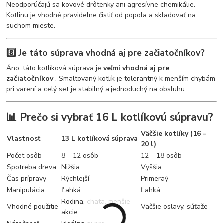
Neodporúčajú sa kovové drôtenky ani agresívne chemikálie.
Kotlinu je vhodné pravidelne čistiť od popola a skladovať na
suchom mieste.
8️⃣ Je táto súprava vhodná aj pre začiatočníkov?
Áno, táto kotlíková súprava je
veľmi vhodná aj pre
začiatočníkov
. Smaltovaný kotlík je tolerantný k menším chybám
pri varení a celý set je stabilný a jednoduchý na obsluhu.
📊 Prečo si vybrať 16 L kotlíkovú súpravu?
Väčšie kotlíky (16 –
Vlastnosť
13 L kotlíková súprava
20 l)
Počet osôb
8 – 12 osôb
12 – 18 osôb
Spotreba dreva
Nižšia
Vyššia
Čas prípravy
Rýchlejší
Primeraý
Manipulácia
Ľahká
Ľahká
Rodina, chata, menšie
Vhodné použitie
Väčšie oslavy, súťaže
akcie