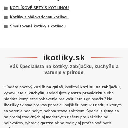
KOTLÍKOVÉ SETY S KOTLINOU
Kotlíky s ohňovzdonou kotlinou
Smaltované kotlíky s kotlinou
ikotliky.sk
Váš špecialista na kotlíky, zabíjačku, kuchyňu a
varenie v prírode
Hľadáte poctivý
kotlík na guláš
, kvalitnú
kotlinu na zabíjačku,
vybavujete si
kuchyňu,
zariaďujete
gastro pravádzku
alebo
hľadáte kompletné vybavenie pre vašu letnú grilovačku? Na
ikotliky.sk
sme pre vás pripravili najširšiu ponuku riadu, s ktorým
sa varenie pod holým nebom stane zážitkom. Špecializujeme sa
na predaj tradičných aj moderných riešení pre každého od
poľovníkov, rybárov,
gastro
až po rodiny aj profesionálnych