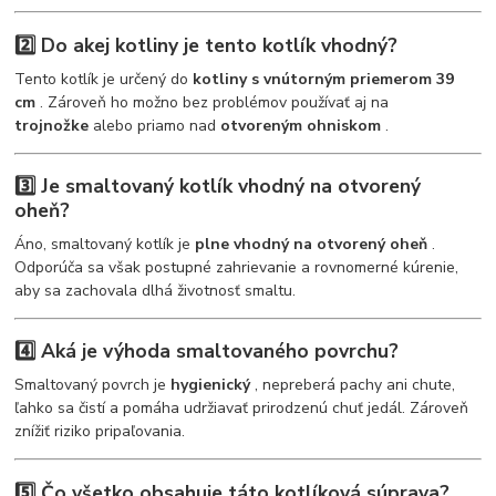
2️⃣ Do akej kotliny je tento kotlík vhodný?
Tento kotlík je určený do
kotliny s vnútorným priemerom 39
cm
. Zároveň ho možno bez problémov používať aj na
trojnožke
alebo priamo nad
otvoreným ohniskom
.
3️⃣ Je smaltovaný kotlík vhodný na otvorený
oheň?
Áno, smaltovaný kotlík je
plne vhodný na otvorený oheň
.
Odporúča sa však postupné zahrievanie a rovnomerné kúrenie,
aby sa zachovala dlhá životnosť smaltu.
4️⃣ Aká je výhoda smaltovaného povrchu?
Smaltovaný povrch je
hygienický
, nepreberá pachy ani chute,
ľahko sa čistí a pomáha udržiavať prirodzenú chuť jedál. Zároveň
znížiť riziko pripaľovania.
5️⃣ Čo všetko obsahuje táto kotlíková súprava?