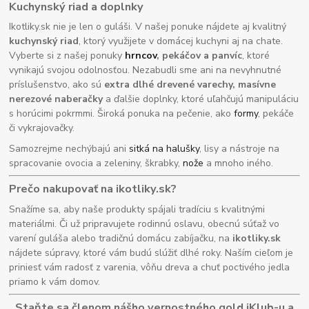
Kuchynský riad a doplnky
Ikotliky.sk nie je len o guláši. V našej ponuke nájdete aj kvalitný
kuchynský riad
, ktorý využijete v domácej kuchyni aj na chate.
Vyberte si z našej ponuky
hrncov
, pekáčov a panvíc
, ktoré
vynikajú svojou odolnosťou. Nezabudli sme ani na nevyhnutné
príslušenstvo, ako sú
extra dlhé drevené varechy, masívne
nerezové naberačky
a ďalšie doplnky, ktoré uľahčujú manipuláciu
s horúcimi pokrmmi. Široká ponuka na pečenie, ako
formy
, pekáče
či vykrajovačky.
Samozrejme nechýbajú ani
sitká na halušky
, lisy a nástroje na
spracovanie ovocia a zeleniny, škrabky,
nože
a mnoho iného.
Prečo nakupovať na ikotliky.sk?
Snažíme sa, aby naše produkty spájali tradíciu s kvalitnými
materiálmi. Či už pripravujete rodinnú oslavu, obecnú súťaž vo
varení guláša alebo tradičnú domácu zabíjačku, na
ikotliky.sk
nájdete súpravy, ktoré vám budú slúžiť dlhé roky. Naším cieľom je
priniesť vám radosť z varenia, vôňu dreva a chuť poctivého jedla
priamo k vám domov.
Staňte sa členom nášho vernostného gold iKlub-u a