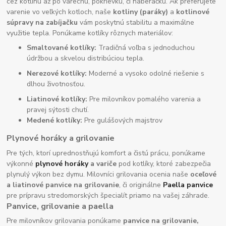
cez kotlinu až po varechu, pokrievku, či naberačku. Ak preferujete
varenie vo veľkých kotloch, naše
kotliny (paráky)
a
kotlinové
súpravy na zabíjačku
vám poskytnú stabilitu a maximálne
využitie tepla. Ponúkame kotlíky rôznych materiálov:
Smaltované kotlíky:
Tradičná voľba s jednoduchou
údržbou a skvelou distribúciou tepla.
Nerezové kotlíky:
Moderné a vysoko odolné riešenie s
dlhou životnosťou.
Liatinové kotlíky:
Pre milovníkov pomalého varenia a
pravej sýtosti chutí.
Medené kotlíky:
Pre gulášových majstrov
Plynové horáky a grilovanie
Pre tých, ktorí uprednostňujú komfort a čistú prácu, ponúkame
výkonné
plynové horáky
a variče
pod kotlíky, ktoré zabezpečia
plynulý výkon bez dymu. Milovníci grilovania ocenia naše
oceľové
a liatinové panvice na grilovanie
, či originálne
Paella panvice
pre prípravu stredomorských špecialít priamo na vašej záhrade.
Panvice, grilovanie a paella
Pre milovníkov grilovania ponúkame
panvice na grilovanie,