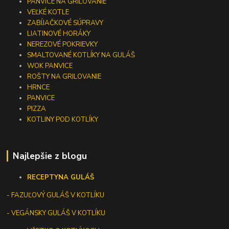
PANVICE NA GRILOVANIE
VEĽKÉ KOTLE
ZABÍJAČKOVÉ SÚPRAVY
LIATINOVÉ HORÁKY
NEREZOVÉ POKRIEVKY
SMALTOVANÉ KOTLÍKY NA GULÁŠ
WOK PANVICE
ROŠTY NA GRILOVANIE
HRNCE
PANVICE
PIZZA
KOTLINY POD KOTLÍKY
Najlepšie z blogu
RECEPTY
NA GULÁŠ
-
FAZUĽOVÝ GULÁŠ V KOTLÍKU
- VEGÁNSKY GULÁŠ V KOTLÍKU