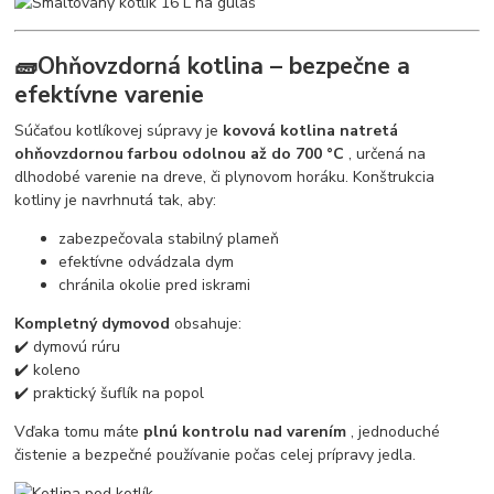
🧱Ohňovzdorná kotlina – bezpečne a
efektívne varenie
Súčaťou kotlíkovej súpravy je
kovová kotlina natretá
ohňovzdornou farbou odolnou až do 700 °C
, určená na
dlhodobé varenie na dreve, či plynovom horáku. Konštrukcia
kotliny je navrhnutá tak, aby:
zabezpečovala stabilný plameň
efektívne odvádzala dym
chránila okolie pred iskrami
Kompletný dymovod
obsahuje:
✔️ dymovú rúru
✔️ koleno
✔️ praktický šuflík na popol
Vďaka tomu máte
plnú kontrolu nad varením
, jednoduché
čistenie a bezpečné používanie počas celej prípravy jedla.