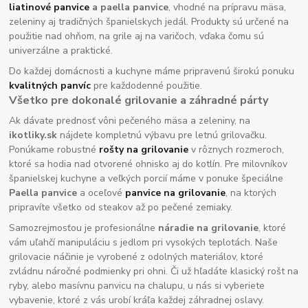
liatinové panvice
a paella panvice
, vhodné na prípravu mäsa,
zeleniny aj tradičných španielskych jedál. Produkty sú určené na
použitie nad ohňom, na grile aj na varičoch, vďaka čomu sú
univerzálne a praktické.
Do každej domácnosti a kuchyne máme pripravenú širokú ponuku
kvalitných panvíc
pre každodenné použitie.
Všetko pre dokonalé grilovanie a záhradné párty
Ak dávate prednosť vôni pečeného mäsa a zeleniny, na
ikotliky.sk
nájdete kompletnú výbavu pre letnú grilovačku.
Ponúkame robustné
rošty na grilovanie
v rôznych rozmeroch,
ktoré sa hodia nad otvorené ohnisko aj do kotlín. Pre milovníkov
španielskej kuchyne a veľkých porcií máme v ponuke špeciálne
Paella panvice
a oceľové
panvice na grilovanie
, na ktorých
pripravíte všetko od steakov až po pečené zemiaky.
Samozrejmosťou je profesionálne
náradie na grilovanie
, ktoré
vám uľahčí manipuláciu s jedlom pri vysokých teplotách. Naše
grilovacie náčinie je vyrobené z odolných materiálov, ktoré
zvládnu náročné podmienky pri ohni. Či už hľadáte klasický rošt na
ryby, alebo masívnu panvicu na chalupu, u nás si vyberiete
vybavenie, ktoré z vás urobí kráľa každej záhradnej oslavy.