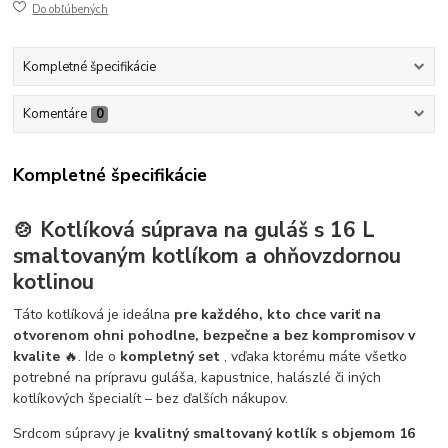
Do obľúbených
Kompletné špecifikácie
Komentáre
0
Kompletné špecifikácie
🍲 Kotlíková súprava na guláš s 16 L
smaltovaným kotlíkom a ohňovzdornou
kotlinou
Táto kotlíková je ideálna
pre každého, kto chce variť na
otvorenom ohni pohodlne, bezpečne a bez kompromisov v
kvalite
🔥. Ide o
kompletný set
, vďaka ktorému máte všetko
potrebné na prípravu guláša, kapustnice, halászlé či iných
kotlíkových špecialít – bez ďalších nákupov.
Srdcom súpravy je
kvalitný smaltovaný kotlík s objemom 16