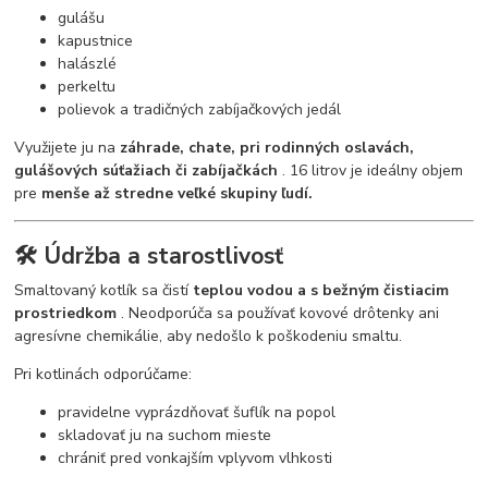
gulášu
kapustnice
halászlé
perkeltu
polievok a tradičných zabíjačkových jedál
Využijete ju na
záhrade, chate, pri rodinných oslavách,
gulášových súťažiach či zabíjačkách
. 16 litrov je ideálny objem
pre
menše až stredne veľké skupiny ľudí.
🛠️ Údržba a starostlivosť
Smaltovaný kotlík sa čistí
teplou vodou a s bežným čistiacim
prostriedkom
. Neodporúča sa používať kovové drôtenky ani
agresívne chemikálie, aby nedošlo k poškodeniu smaltu.
Pri kotlinách odporúčame:
pravidelne vyprázdňovať šuflík na popol
skladovať ju na suchom mieste
chrániť pred vonkajším vplyvom vlhkosti