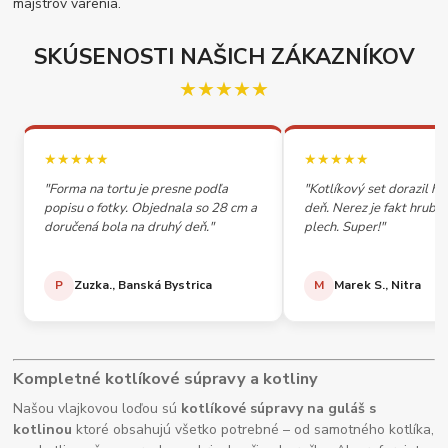
majstrov varenia.
SKÚSENOSTI NAŠICH ZÁKAZNÍKOV
★★★★★
★★★★★
★★★★★
"Forma na tortu je presne podľa
"Kotlíkový set dorazil h
popisu o fotky. Objednala so 28 cm a
deň. Nerez je fakt hrubý,
doručená bola na druhý deň."
plech. Super!"
P
Zuzka., Banská Bystrica
M
Marek S., Nitra
Kompletné kotlíkové súpravy a kotliny
Našou vlajkovou loďou sú
kotlíkové súpravy na guláš s
kotlinou
ktoré obsahujú všetko potrebné – od samotného kotlíka,