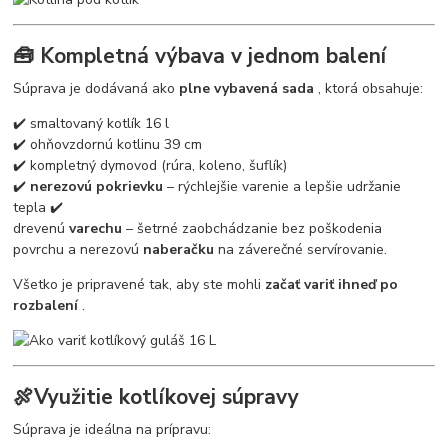
🧰 Kompletná výbava v jednom balení
Súprava je dodávaná ako
plne vybavená sada
, ktorá obsahuje:
✔️ smaltovaný kotlík 16 l
✔️ ohňovzdornú kotlinu 39 cm
✔️ kompletný dymovod (rúra, koleno, šuflík)
✔️
nerezovú pokrievku
– rýchlejšie varenie a lepšie udržanie
tepla ✔️
drevenú
varechu
– šetrné zaobchádzanie bez poškodenia
povrchu a nerezovú
naberačku
na záverečné servírovanie.
Všetko je pripravené tak, aby ste mohli
začať variť ihneď po
rozbalení
.
🍖Využitie kotlíkovej súpravy
Súprava je ideálna na prípravu: