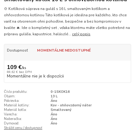
🍲 Kotlíková súprava na guláš s 16 L smaltovaným kotlíkom a
ohňovzdornou kotlinou Táto kotlíková je ideálna pre každého, kto chce
variť na otvorenom ohni pohodlne, bezpečne a bez kompromisov v
kvalite 🔥. Ide o kompletný set , vďaka ktorému máte všetko potrebné na
prípravu guláša, kapustnice, halászlé...
celý popis
Dostupnosť
MOMENTÁLNE NEDOSTUPNÉ
109 €
/
ks
88,62 €
bez DPH
Momentálne nie je k dispozícii
Číslo produktu:
0-1SKOK16
Objem:
13 L
Pokrievka:
Áno
Materiál kotliny:
Kov - ohňovzdorný náter
Materiál kotla:
Smaltovaný
Varecha:
Áno
Naberačka:
Áno
Dymovod:
Áno
Strážiť cenu / dostupnosť