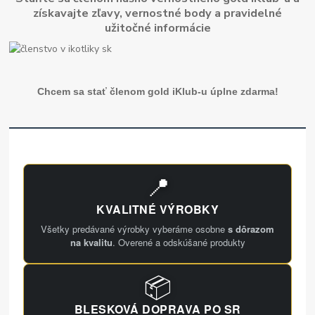
získavajte zľavy, vernostné body a pravidelné
užitočné informácie
Chcem sa stať členom gold iKlub-u úplne zdarma!
📍
KVALITNÉ VÝROBKY
Všetky predávané výrobky vyberáme osobne
s dôrazom
na kvalitu
. Overené a odskúšané produkty
📦
BLESKOVÁ DOPRAVA PO SR