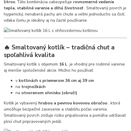
litrov.
Táto kombinácia zabezpečuje
rovnomerné vedenie
tepla, stabilné varenie a dlhú životnosť
. Smaltovaný povrch je
hygienický, nenaberá pachy ani chute a veľmi jednoducho sa čistí,
vďaka čomu je ideálny aj na časté používanie.
🔥 Smaltovaný kotlík – tradičná chuť a
spoľahlivá kvalita
Smaltovaný kotlík s objemom
16 L
je vhodný pre rodinné varenie
aj menšie spoločenské akcie. Možno ho používať:
v
kotlinách s priemerom 36 cm aj 39 cm
na
trojnožkách
na
otvorenom ohnisku (obruči)
Kotlík je vybavený
hrubou a pevnou kovovou obručou
, ktorá
umožňuje bezpečné zavesenie a stabilitu počas varenia.
Smaltovaný povrch znižuje riziko pripaľovania a pomáha udržiavať
plnú chuť pripravovaných jedál.