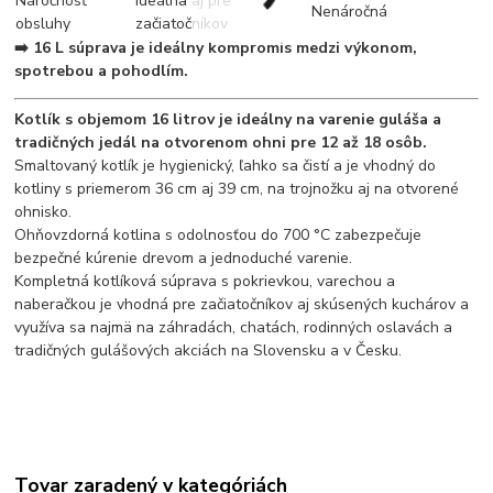
Náročnosť
Ideálna aj pre
Nenáročná
obsluhy
začiatočníkov
➡️ 16 L súprava je ideálny kompromis medzi výkonom,
spotrebou a pohodlím.
Kotlík s objemom 16 litrov je ideálny na varenie guláša a
tradičných jedál na otvorenom ohni pre 12 až 18 osôb.
Smaltovaný kotlík je hygienický, ľahko sa čistí a je vhodný do
kotliny s priemerom 36 cm aj 39 cm, na trojnožku aj na otvorené
ohnisko.
Ohňovzdorná kotlina s odolnosťou do 700 °C zabezpečuje
bezpečné kúrenie drevom a jednoduché varenie.
Kompletná kotlíková súprava s pokrievkou, varechou a
naberačkou je vhodná pre začiatočníkov aj skúsených kuchárov a
využíva sa najmä na záhradách, chatách, rodinných oslavách a
tradičných gulášových akciách na Slovensku a v Česku.
Tovar zaradený v kategóriách