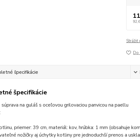
11
92,
Strážiť
Do 
etné špecifikácie
tné špecifikácie
 súprava na guláš s oceľovou grilovaciou panvicou na paellu
:
tlinu, priemer: 39 cm, materiál: kov, hrúbka: 1 mm (obsahuje kom
teľné nožičky aj úchytky kotliny pre jednoduchší prenos a uskl