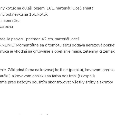
ý kotlík na guláš, objem: 16L, materiál: Oceľ, smalt
nú pokrievku na 16L kotlík
 naberačku
varechu
aella panvicu, priemer: 42 cm, materiál: oceľ.
NIE: Momentálne sa k tomotu setu dodáva nerezová pokrievka
nvica je vhodná na grilovanie a opekanie mäsa, zeleniny, či zemako
ie: Základná farba na kovovej kotline (paráku), kovovom ohnisku 
paráku) a kovovom ohnisku sa farba odstráni (tzv.spáli)
me pred každým použitím skontrolovať všetky šróby a skrutky