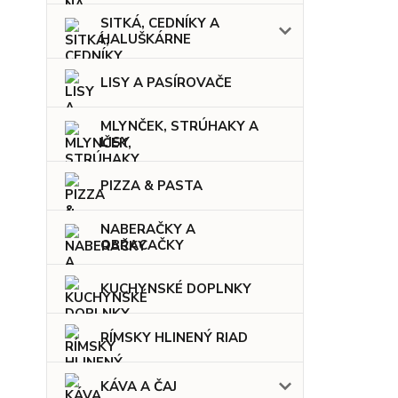
SITKÁ, CEDNÍKY A
HALUŠKÁRNE
LISY A PASÍROVAČE
MLYNČEK, STRÚHAKY A
LISY
PIZZA & PASTA
NABERAČKY A
OBRACAČKY
KUCHYNSKÉ DOPLNKY
RÍMSKY HLINENÝ RIAD
KÁVA A ČAJ