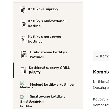
Kotlíkové súpravy
Kotlíky s ohňovzdonou
kotlinou
Kotlíky s nerezovou
kotlinou
Hrubostenné kotlíky s
Kompl
kotlinou
Kotlíkové súpravy GRILL
Komple
PÁRTY
Kotlíková
Medené kotlíky s kotlinou
Obsahuje
Smaltované kotlíky s
Kovovú ko
kotlinou
demontova