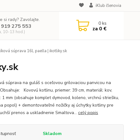
iKlub členovia
e si rady? Zavolajte.
0
ks
 919 275 553
za
0 €
a, 10-13 hod.)
íková súprava 16L paella | ikotliky.sk
ky.sk
ová súprava na guláš s oceľovou grilovaciou panvicou na
 Obsahuje: Kovovú kotlinu, priemer: 39 cm, materiál: kov,
: 1 mm (obsahuje komplet dymovod, koleno, vrchnú striešku,
 na popol) + demontovateľné nožičky aj úchytky kotliny pre
uchší prenos a uskladnenie Smaltova...
celý popis
tupnosť
Skladom