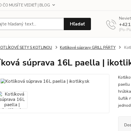
 ČO MUSÍTE VEDIEŤ | BLOG
Neviet
Hľadať
+421
(Po-Pi
KOTLÍKOVÉ SETY S KOTLINOU
Kotlíkové súpravy GRILL PÁRTY
Kotl
íková súprava 16L paella | ikotli
Kotlík
paellu
hrúbka
šuflík
jednod
Dos