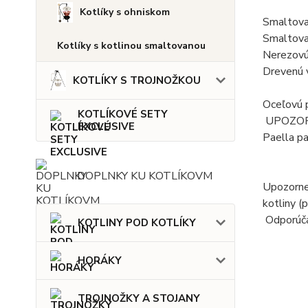
Kotlíky s ohniskom
Smaltovan
Smaltova
Kotlíky s kotlinou smaltovanou
Nerezovú
Drevenú 
KOTLÍKY S TROJNOŽKOU
Oceľovú p
KOTLÍKOVÉ SETY
UPOZORNE
EXCLUSIVE
Paella pa
DOPLNKY KU KOTLÍKOVM
Upozornen
kotliny (
Odporúča
KOTLINY POD KOTLÍKY
HORÁKY
TROJNOŽKY A STOJANY