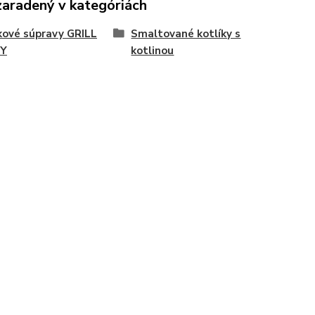
zaradený v kategóriách
kové súpravy GRILL
Smaltované kotlíky s
Y
kotlinou