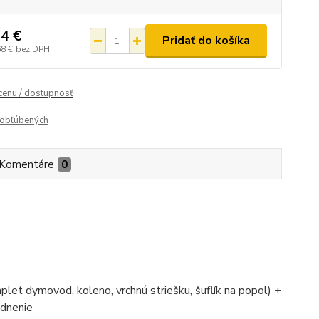
4 €
Pridať do košíka
68 €
bez DPH
 cenu / dostupnosť
obľúbených
Komentáre
0
plet dymovod, koleno, vrchnú striešku, šuflík na popol) +
adnenie