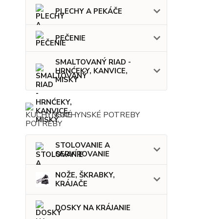
PLECHY A PEKÁČE
PEČENIE
SMALTOVANÝ RIAD -
HRNĆEKY, KANVICE,
MISKY
KUCHYNSKÉ POTREBY
STOLOVANIE A
SERVÍROVANIE
NOŽE, ŠKRABKY,
KRÁJAČE
DOSKY NA KRÁJANIE