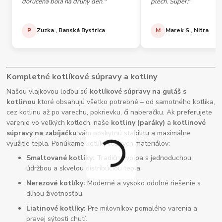
doručená bola na druhý deň."
plech. Super!"
P
Zuzka., Banská Bystrica
M
Marek S., Nitra
Kompletné kotlíkové súpravy a kotliny
Našou vlajkovou loďou sú
kotlíkové súpravy na guláš s
kotlinou
ktoré obsahujú všetko potrebné – od samotného kotlíka,
cez kotlinu až po varechu, pokrievku, či naberačku. Ak preferujete
varenie vo veľkých kotloch, naše
kotliny (paráky)
a
kotlinové
súpravy na zabíjačku
vám poskytnú stabilitu a maximálne
využitie tepla. Ponúkame kotlíky rôznych materiálov:
Smaltované kotlíky:
Tradičná voľba s jednoduchou
údržbou a skvelou distribúciou tepla.
Nerezové kotlíky:
Moderné a vysoko odolné riešenie s
dlhou životnosťou.
Liatinové kotlíky:
Pre milovníkov pomalého varenia a
pravej sýtosti chutí.