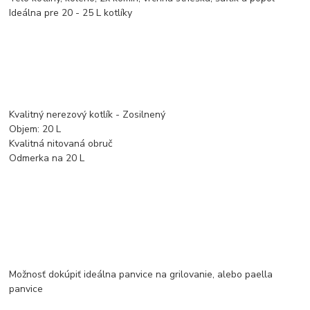
Ideálna pre 20 - 25 L kotlíky
Kvalitný nerezový kotlík - Zosilnený
Objem: 20 L
Kvalitná nitovaná obruč
Odmerka na 20 L
Možnosť dokúpiť ideálna panvice na grilovanie, alebo paella
panvice