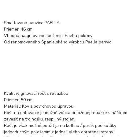
Smaltovaná panvica PAELLA
Priemer: 46 cm
Vhodná na grilovanie, pečenie, Paella pokrmy
Od renomovaného Španielského výrobcu Paella panvíc
Kvalitný grilovací rošt s retiazkou
Priemer: 50 cm
Materiál: Kov s povrchovou úpravou.
Rošt na grilovanie je možné vďaka priloženej retiazke s háčikom
zavesiť na trojnožku, resp. iný stojan.
Rošt je však možné použiť ja na kotlinu / parák pod kotlíky
jednoduchým položením z jednej, alebo obrátenej strany.