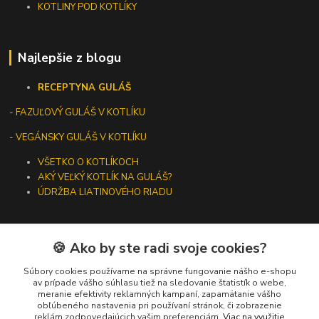
KOTLINY POD KOTLÍKY
Najlepšie z blogu
RECEPTY
NA GULÁŠ
-
FAZUĽOVÝ GULÁŠ V KOTLÍKU
- VEGÁNSKY GULÁŠ V KOTLÍKU
VŠETKO O KOTLÍKOCH
AKÝ VEĽKÝ KOTLÍK NA GULÁŠ?
ÚDRŽBA LIATINOVÉHO RIADU
🍪 Ako by ste radi svoje cookies?
Kontakty
Súbory cookies používame na správne fungovanie nášho e-shopu
av prípade vášho súhlasu tiež na sledovanie štatistík o webe,
meranie efektivity reklamných kampaní, zapamätanie vášho
+421 919 275 553
obľúbeného nastavenia pri používaní stránok, či zobrazenie
(Po-Pia, 10-13 hod.)
reklám zodpovedajúcich vašim preferenciám.
Viac na využitie