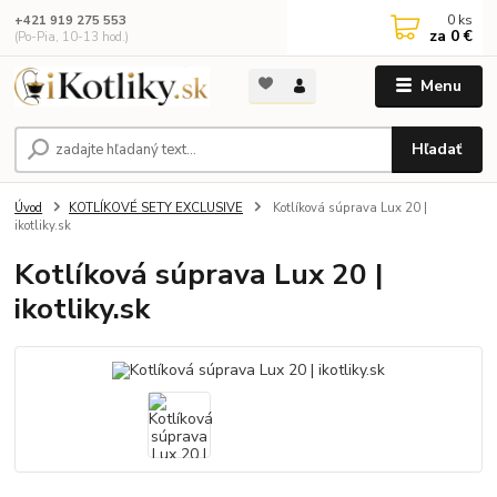
0
ks
+421 919 275 553
za
0 €
(Po-Pia, 10-13 hod.)
Menu
Hľadať
Úvod
KOTLÍKOVÉ SETY EXCLUSIVE
Kotlíková súprava Lux 20 |
ikotliky.sk
Kotlíková súprava Lux 20 |
ikotliky.sk