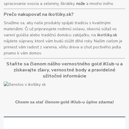
spracovanie ovocia a zeleniny, škrabky,
nože
a mnoho iného.
Prečo nakupovať na ikotliky.sk?
Snažíme sa, aby naše produkty spájali tradíciu s kvalitnými
materiálmi. Či už pripravujete rodinnú oslavu, obecnú súťaž vo
varení guláša alebo tradičnú domácu zabíjačku, na
ikotliky.sk
nájdete súpravy, ktoré vám budú slúžiť dlhé roky. Naším cieľom je
priniesť vám radosť z varenia, vôňu dreva a chuť poctivého jedla
priamo k vám domov.
Staňte sa členom nášho vernostného gold iKlub-u a
získavajte zľavy, vernostné body a pravidelné
užitočné informácie
Chcem sa stať členom gold iKlub-u úplne zdarma!