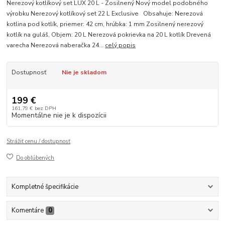
Nerezový kotlíkový set LUX 20 L - Zosilnený Nový model podobného
výrobku Nerezový kotlíkový set 22 L Exclusive Obsahuje: Nerezová
kotlina pod kotlík, priemer: 42 cm, hrúbka: 1 mm Zosilnený nerezový
kotlík na guláš, Objem: 20 L Nerezová pokrievka na 20 L kotlík Drevená
varecha Nerezová naberačka 24...
celý popis
Dostupnosť
Nie je skladom
199 €
161,79 €
bez DPH
Momentálne nie je k dispozícii
Strážiť cenu / dostupnosť
Do obľúbených
Kompletné špecifikácie
Komentáre
0