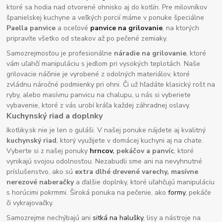
ktoré sa hodia nad otvorené ohnisko aj do kotlín. Pre milovníkov
španielskej kuchyne a veľkých porcií máme v ponuke špeciálne
Paella panvice
a oceľové
panvice na grilovanie
, na ktorých
pripravíte všetko od steakov až po pečené zemiaky.
Samozrejmosťou je profesionálne
náradie na grilovanie
, ktoré
vám uľahčí manipuláciu s jedlom pri vysokých teplotách. Naše
grilovacie náčinie je vyrobené z odolných materiálov, ktoré
zvládnu náročné podmienky pri ohni. Či už hľadáte klasický rošt na
ryby, alebo masívnu panvicu na chalupu, u nás si vyberiete
vybavenie, ktoré z vás urobí kráľa každej záhradnej oslavy.
Kuchynský riad a doplnky
Ikotliky.sk nie je len o guláši. V našej ponuke nájdete aj kvalitný
kuchynský riad
, ktorý využijete v domácej kuchyni aj na chate.
Vyberte si z našej ponuky
hrncov
, pekáčov a panvíc
, ktoré
vynikajú svojou odolnosťou. Nezabudli sme ani na nevyhnutné
príslušenstvo, ako sú
extra dlhé drevené varechy, masívne
nerezové naberačky
a ďalšie doplnky, ktoré uľahčujú manipuláciu
s horúcimi pokrmmi. Široká ponuka na pečenie, ako
formy
, pekáče
či vykrajovačky.
Samozrejme nechýbajú ani
sitká na halušky
, lisy a nástroje na