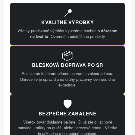
📍
KVALITNÉ VÝROBKY
Všetky predávané výrobky vyberáme osobne
s dôrazom
na kvalitu
. Overené a odskúšané produkty
📦
BLESKOVÁ DOPRAVA PO SR
Posielame kuriérom priamo na vami zvolenú adresu.
Doručenie je spravidla na druhý pracovný deň odo dňa
expedície.
🛡️
BEZPEČNE ZABALENÉ
Všetok tovar dôkladne balíme. Či už ide o liatinové
panvice, kotlíky na guláš, alebo nerezové hrnce - Všetko
je dôkladne a bezpečné zabalené.