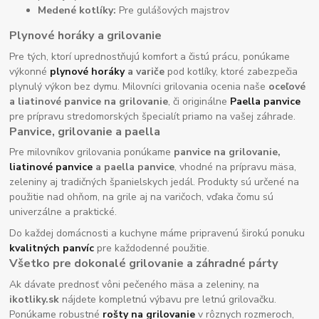
Medené kotlíky:
Pre gulášových majstrov
Plynové horáky a grilovanie
Pre tých, ktorí uprednostňujú komfort a čistú prácu, ponúkame
výkonné
plynové horáky
a variče
pod kotlíky, ktoré zabezpečia
plynulý výkon bez dymu. Milovníci grilovania ocenia naše
oceľové
a liatinové panvice na grilovanie
, či originálne
Paella panvice
pre prípravu stredomorských špecialít priamo na vašej záhrade.
Panvice, grilovanie a paella
Pre milovníkov grilovania ponúkame
panvice na grilovanie,
liatinové panvice
a paella panvice
, vhodné na prípravu mäsa,
zeleniny aj tradičných španielskych jedál. Produkty sú určené na
použitie nad ohňom, na grile aj na varičoch, vďaka čomu sú
univerzálne a praktické.
Do každej domácnosti a kuchyne máme pripravenú širokú ponuku
kvalitných panvíc
pre každodenné použitie.
Všetko pre dokonalé grilovanie a záhradné párty
Ak dávate prednosť vôni pečeného mäsa a zeleniny, na
ikotliky.sk
nájdete kompletnú výbavu pre letnú grilovačku.
Ponúkame robustné
rošty na grilovanie
v rôznych rozmeroch,