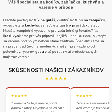
Váš špecialista na kotlíky, zabíjačku, kuchyňu a
varenie v prírode
Hľadáte poctivý
kotlík na guláš
, kvalitnú
kotlinu na zabíjačku,
vybavujete si
kuchyňu,
zariaďujete
gastro pravádzku
alebo
hľadáte kompletné vybavenie pre vašu letnú grilovačku? Na
ikotliky.sk
sme pre vás pripravili najširšiu ponuku riadu, s ktorým
sa varenie pod holým nebom stane zážitkom. Špecializujeme sa
na predaj tradičných aj moderných riešení pre každého od
poľovníkov, rybárov,
gastro
až po rodiny aj profesionálnych
majstrov varenia.
SKÚSENOSTI NAŠICH ZÁKAZNÍKOV
★★★★★
★★★★★
★★★★★
"Forma na tortu je presne podľa
"Kotlíkový set dorazil h
popisu o fotky. Objednala so 28 cm a
deň. Nerez je fakt hrubý,