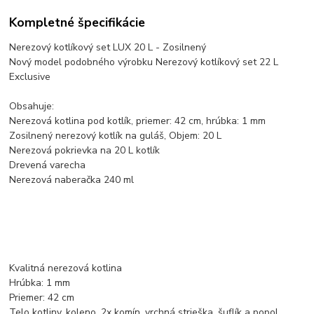
Kompletné špecifikácie
Nerezový kotlíkový set LUX 20 L - Zosilnený
Nový model podobného výrobku Nerezový kotlíkový set 22 L
Exclusive
Obsahuje:
Nerezová kotlina pod kotlík, priemer: 42 cm, hrúbka: 1 mm
Zosilnený nerezový kotlík na guláš, Objem: 20 L
Nerezová pokrievka na 20 L kotlík
Drevená varecha
Nerezová naberačka 240 ml
Kvalitná nerezová kotlina
Hrúbka: 1 mm
Priemer: 42 cm
Telo kotliny, koleno, 2x komín, vrchná strieška, šuflík a popol