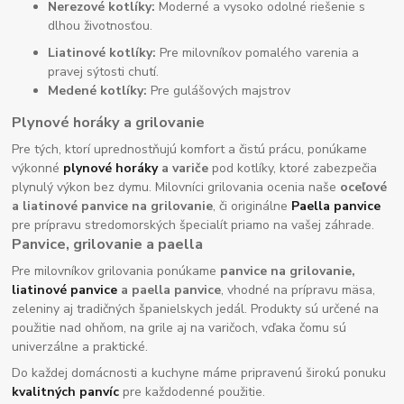
Nerezové kotlíky:
Moderné a vysoko odolné riešenie s
dlhou životnosťou.
Liatinové kotlíky:
Pre milovníkov pomalého varenia a
pravej sýtosti chutí.
Medené kotlíky:
Pre gulášových majstrov
Plynové horáky a grilovanie
Pre tých, ktorí uprednostňujú komfort a čistú prácu, ponúkame
výkonné
plynové horáky
a variče
pod kotlíky, ktoré zabezpečia
plynulý výkon bez dymu. Milovníci grilovania ocenia naše
oceľové
a liatinové panvice na grilovanie
, či originálne
Paella panvice
pre prípravu stredomorských špecialít priamo na vašej záhrade.
Panvice, grilovanie a paella
Pre milovníkov grilovania ponúkame
panvice na grilovanie,
liatinové panvice
a paella panvice
, vhodné na prípravu mäsa,
zeleniny aj tradičných španielskych jedál. Produkty sú určené na
použitie nad ohňom, na grile aj na varičoch, vďaka čomu sú
univerzálne a praktické.
Do každej domácnosti a kuchyne máme pripravenú širokú ponuku
kvalitných panvíc
pre každodenné použitie.