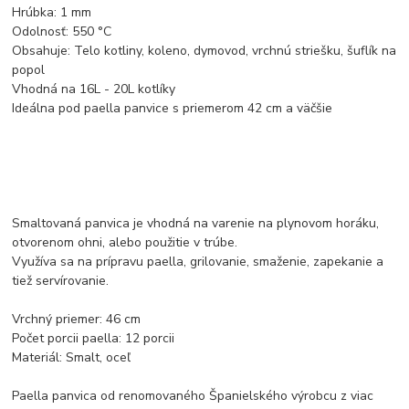
Hrúbka: 1 mm
Odolnosť: 550 °C
Obsahuje: Telo kotliny, koleno, dymovod, vrchnú striešku, šuflík na
popol
Vhodná na 16L - 20L kotlíky
Ideálna pod paella panvice s priemerom 42 cm a väčšie
Smaltovaná panvica je vhodná na varenie na plynovom horáku,
otvorenom ohni, alebo použitie v trúbe.
Využíva sa na prípravu paella, grilovanie, smaženie, zapekanie a
tiež servírovanie.
Vrchný priemer: 46 cm
Počet porcii paella: 12 porcii
Materiál: Smalt, oceľ
Paella panvica od renomovaného Španielského výrobcu z viac