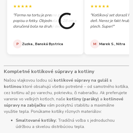
★★★★★
★★★★★
"Forma na tortu je presne podľa
"Kotlíkový set dorazil h
popisu o fotky. Objednala so 28 cm a
deň. Nerez je fakt hrubý,
doručená bola na druhý deň."
plech. Super!"
P
Zuzka., Banská Bystrica
M
Marek S., Nitra
Kompletné kotlíkové súpravy a kotliny
Našou vlajkovou loďou sú
kotlíkové súpravy na guláš s
kotlinou
ktoré obsahujú všetko potrebné – od samotného kotlíka,
cez kotlinu až po varechu, pokrievku, či naberačku. Ak preferujete
varenie vo veľkých kotloch, naše
kotliny (paráky)
a
kotlinové
súpravy na zabíjačku
vám poskytnú stabilitu a maximálne
využitie tepla. Ponúkame kotlíky rôznych materiálov:
Smaltované kotlíky:
Tradičná voľba s jednoduchou
údržbou a skvelou distribúciou tepla.