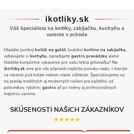
ikotliky.sk
Váš špecialista na kotlíky, zabíjačku, kuchyňu a
varenie v prírode
Hľadáte poctivý
kotlík na guláš
, kvalitnú
kotlinu na zabíjačku,
vybavujete si
kuchyňu,
zariaďujete
gastro pravádzku
alebo
hľadáte kompletné vybavenie pre vašu letnú grilovačku? Na
ikotliky.sk
sme pre vás pripravili najširšiu ponuku riadu, s ktorým
sa varenie pod holým nebom stane zážitkom. Špecializujeme sa
na predaj tradičných aj moderných riešení pre každého od
poľovníkov, rybárov,
gastro
až po rodiny aj profesionálnych
majstrov varenia.
SKÚSENOSTI NAŠICH ZÁKAZNÍKOV
★★★★★