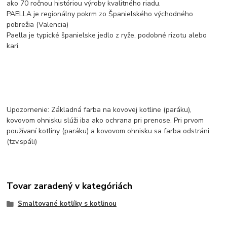
ako 70 ročnou históriou výroby kvalitného riadu.
PAELLA je regionálny pokrm zo Španielského východného
pobrežia (Valencia)
Paella je typické španielske jedlo z ryže, podobné rizotu alebo
kari.
Upozornenie: Základná farba na kovovej kotline (paráku),
kovovom ohnisku slúži iba ako ochrana pri prenose. Pri prvom
používaní kotliny (paráku) a kovovom ohnisku sa farba odstráni
(tzv.spáli)
Tovar zaradený v kategóriách
Smaltované kotlíky s kotlinou