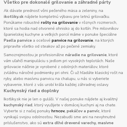
Všetko pre dokonalé grilovanie a záhradné párty
Ak dávate prednosť vôni pečeného mäsa a zeleniny, na
ikotliky.sk
nájdete kompletnú výbavu pre letnú grilovačku.
Ponúkame robustné
rošty na grilovanie
v rôznych rozmeroch,
ktoré sa hodia nad otvorené ohnisko aj do kotlín. Pre milovníkov
španielskej kuchyne a veľkých porcií máme v ponuke špeciálne
Paella panvice
a oceľové
panvice na grilovanie
, na ktorých
pripravíte všetko od steakov až po pečené zemiaky.
Samozrejmosťou je profesionálne
náradie na grilovanie
, ktoré
vám uľahčí manipuláciu s jedlom pri vysokých teplotách. Naše
grilovacie náčinie je vyrobené z odolných materiálov, ktoré
zvládnu náročné podmienky pri ohni. Či už hľadáte klasický rošt na
ryby, alebo masívnu panvicu na chalupu, u nás si vyberiete
vybavenie, ktoré z vás urobí kráľa každej záhradnej oslavy.
Kuchynský riad a doplnky
Ikotliky.sk nie je len o guláši. V našej ponuke nájdete aj kvalitný
kuchynský riad
, ktorý využijete v domácej kuchyni aj na chate.
Vyberte si z našej ponuky
hrncov
, pekáčov a panvíc
, ktoré
vynikajú svojou odolnosťou. Nezabudli sme ani na nevyhnutné
príslušenstvo, ako sú
extra dlhé drevené varechy, masívne