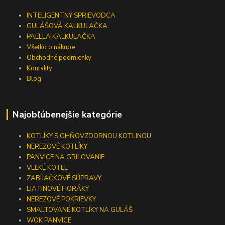
INTELIGENTNÝ SPRIEVODCA
GULÁŠOVÁ KALKULAČKA
PAELLA KALKULAČKA
Všetko o nákupe
Obchodné podmienky
Kontakty
Blog
Najobľúbenejšie kategórie
KOTLÍKY S OHŇOVZDORNOU KOTLINOU
NEREZOVÉ KOTLÍKY
PANVICE NA GRILOVANIE
VEĽKÉ KOTLE
ZABÍJAČKOVÉ SÚPRAVY
LIATINOVÉ HORÁKY
NEREZOVÉ POKRIEVKY
SMALTOVANÉ KOTLÍKY NA GULÁŠ
WOK PANVICE