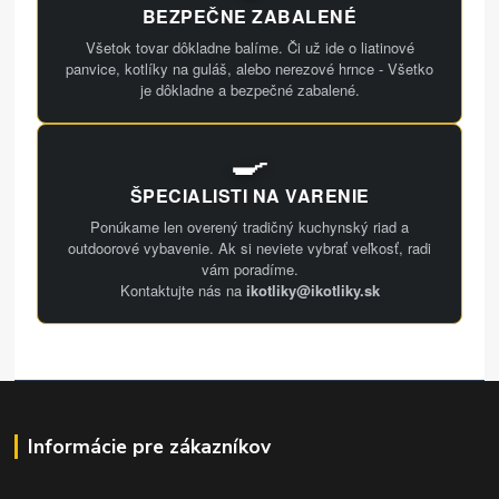
BEZPEČNE ZABALENÉ
Všetok tovar dôkladne balíme. Či už ide o liatinové
panvice, kotlíky na guláš, alebo nerezové hrnce - Všetko
je dôkladne a bezpečné zabalené.
🍳
ŠPECIALISTI NA VARENIE
Ponúkame len overený tradičný kuchynský riad a
outdoorové vybavenie. Ak si neviete vybrať veľkosť, radi
vám poradíme.
Kontaktujte nás na
ikotliky@ikotliky.sk
Informácie pre zákazníkov