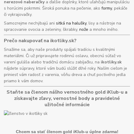
nerezové naberačky
a ďalšie doplnky, ktoré uľahčujú manipuláciu
s horúcimi pokrmmi. Široká ponuka na pečenie, ako
formy
, pekáče
či vykrajovačky.
Samozrejme nechýbajú ani
sitká na halušky
, lisy a nástroje na
spracovanie ovocia a zeleniny, škrabky,
nože
a mnoho iného.
Prečo nakupovať na ikotliky.sk?
Snažíme sa, aby naše produkty spájali tradíciu s kvalitnými
materiálmi. Či už pripravujete rodinnú oslavu, obecnú súťaž vo
varení guláša alebo tradičnú domácu zabíjačku, na
ikotliky.sk
nájdete súpravy, ktoré vám budú slúžiť dlhé roky. Naším cieľom je
priniesť vám radosť z varenia, vôňu dreva a chuť poctivého jedla
priamo k vám domov.
Staňte sa členom nášho vernostného gold iKlub-u a
získavajte zľavy, vernostné body a pravidelné
užitočné informácie
Chcem sa stať členom gold iKlub-u úplne zdarma!