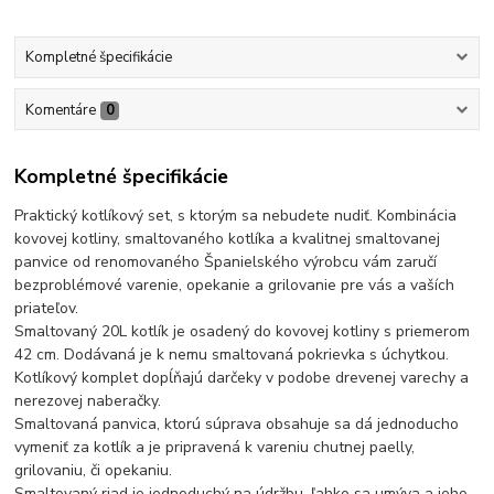
Kompletné špecifikácie
Komentáre
0
Kompletné špecifikácie
Praktický kotlíkový set, s ktorým sa nebudete nudiť. Kombinácia
kovovej kotliny, smaltovaného kotlíka a kvalitnej smaltovanej
panvice od renomovaného Španielského výrobcu vám zaručí
bezproblémové varenie, opekanie a grilovanie pre vás a vaších
priateľov.
Smaltovaný 20L kotlík je osadený do kovovej kotliny s priemerom
42 cm. Dodávaná je k nemu smaltovaná pokrievka s úchytkou.
Kotlíkový komplet dopĺňajú darčeky v podobe drevenej varechy a
nerezovej naberačky.
Smaltovaná panvica, ktorú súprava obsahuje sa dá jednoducho
vymeniť za kotlík a je pripravená k vareniu chutnej paelly,
grilovaniu, či opekaniu.
Smaltovaný riad je jednoduchý na údržbu, ľahko sa umýva a jeho