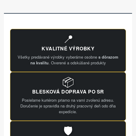
📍
KVALITNÉ VÝROBKY
Všetky predávané výrobky vyberáme osobne
s dôrazom
na kvalitu
. Overené a odskúšané produkty
📦
BLESKOVÁ DOPRAVA PO SR
Posielame kuriérom priamo na vami zvolenú adresu.
Doručenie je spravidla na druhý pracovný deň odo dňa
expedície.
🛡️