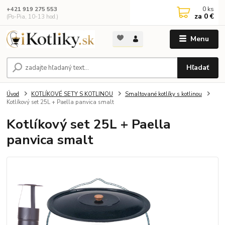
0
ks
+421 919 275 553
za
0 €
(Po-Pia, 10-13 hod.)
Menu
Hľadať
Úvod
KOTLÍKOVÉ SETY S KOTLINOU
Smaltované kotlíky s kotlinou
Kotlíkový set 25L + Paella panvica smalt
Kotlíkový set 25L + Paella
panvica smalt