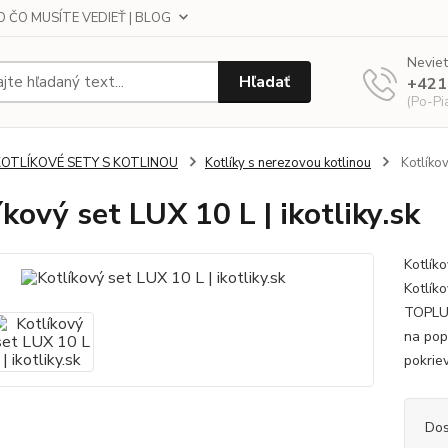
 ČO MUSÍTE VEDIEŤ | BLOG
Neviet
Hľadať
+421
(Po-Pi
KOTLÍKOVÉ SETY S KOTLINOU
Kotlíky s nerezovou kotlinou
Kotlíkový
íkový set LUX 10 L | ikotliky.sk
Kotlík
Kotlík
TOPLUX
na popo
pokrie
Dos