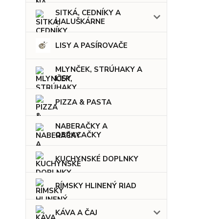
SITKÁ, CEDNÍKY A
HALUŠKÁRNE
LISY A PASÍROVAČE
MLYNČEK, STRÚHAKY A
LISY
PIZZA & PASTA
NABERAČKY A
OBRACAČKY
KUCHYNSKÉ DOPLNKY
RÍMSKY HLINENÝ RIAD
KÁVA A ČAJ