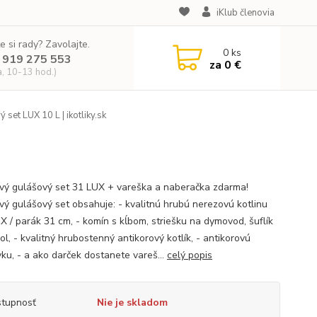
iKlub členovia
e si rady? Zavolajte.
0
ks
 919 275 553
za
0 €
a, 10-13 hod.)
 set LUX 10 L | ikotliky.sk
ový gulášový set 31 LUX + vareška a naberačka zdarma!
ový gulášový set obsahuje: - kvalitnú hrubú nerezovú kotlinu
 / parák 31 cm, - komín s kĺbom, striešku na dymovod, šuflík
l, - kvalitný hrubostenný antikorový kotlík, - antikorovú
vku, - a ako darček dostanete vareš...
celý popis
tupnosť
Nie je skladom