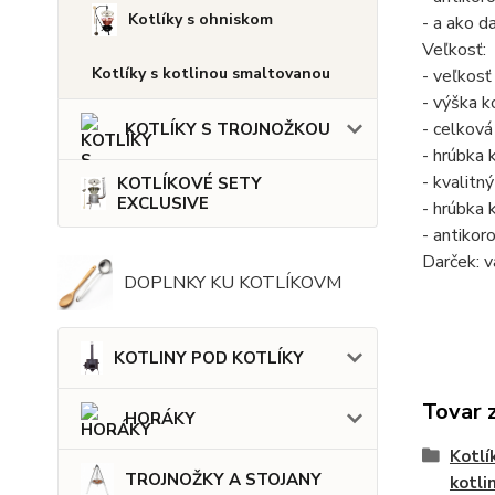
Kotlíky s ohniskom
- a ako d
Veľkosť:
Kotlíky s kotlinou smaltovanou
- veľkosť
- výška ko
- celková
KOTLÍKY S TROJNOŽKOU
- hrúbka k
- kvalitn
KOTLÍKOVÉ SETY
EXCLUSIVE
- hrúbka k
- antikor
Darček: v
DOPLNKY KU KOTLÍKOVM
KOTLINY POD KOTLÍKY
Tovar 
HORÁKY
Kotlí
TROJNOŽKY A STOJANY
kotli