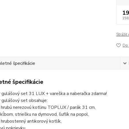
19
158
Strážiť
Do 
etné špecifikácie
tné špecifikácie
ý gulášový set 31 LUX + vareška a naberačka zdarma!
 gulášový set obsahuje:
ú hrubú nerezovú kotlinu TOPLUX / parák 31 cm,
 kĺbom, striešku na dymovod, šuflík na popol,
ý hrubostenný antikorový kotlík,
ovú pokrievku,