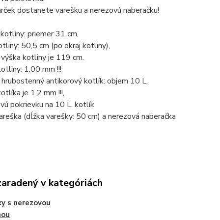
arček dostanete varešku a nerezovú naberačku!
 kotliny: priemer 31 cm,
tliny: 50,5 cm (po okraj kotliny),
 výška kotliny je 119 cm.
otliny: 1,00 mm !!!
ý hrubostenný antikorový kotlík: objem 10 L,
otlíka je 1,2 mm !!!,
ovú pokrievku na 10 L. kotlík
areška (dĺžka varešky: 50 cm) a nerezová naberačka
zaradený v kategóriách
ky s nerezovou
nou