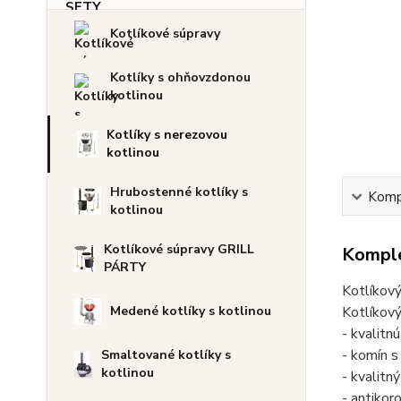
Kotlíkové súpravy
Kotlíky s ohňovzdonou
kotlinou
Kotlíky s nerezovou
kotlinou
Hrubostenné kotlíky s
Kompl
kotlinou
Kotlíkové súpravy GRILL
Komple
PÁRTY
Kotlíkov
Kotlíkový
Medené kotlíky s kotlinou
- kvalitn
- komín s
Smaltované kotlíky s
kotlinou
- kvalitn
- antikor