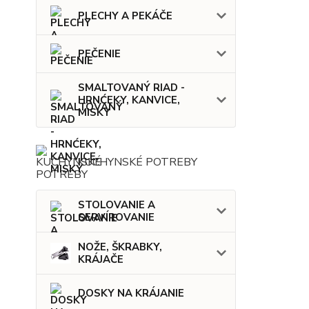
PLECHY A PEKÁČE
PEČENIE
SMALTOVANÝ RIAD -
HRNĆEKY, KANVICE,
MISKY
KUCHYNSKÉ POTREBY
STOLOVANIE A
SERVÍROVANIE
NOŽE, ŠKRABKY,
KRÁJAČE
DOSKY NA KRÁJANIE