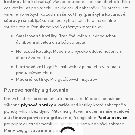
kotlinou
ktoré obsahujú všetko potrebné – od samotného kotlíka,
cez kotlinu až po varechu, pokrievku, či naberačku. Ak preferujete
varenie vo veľkých kotloch, naše
kotliny (paráky)
a
kotlinové
súpravy na zabíjačku
vám poskytnú stabilitu a maximálne
využitie tepla. Ponúkame kotlíky rôznych materiálov:
Smaltované kotlíky:
Tradičná voľba s jednoduchou
údržbou a skvelou distribúciou tepla.
Nerezové kotlíky:
Moderné a vysoko odolné riešenie s
dlhou životnosťou.
Liatinové kotlíky:
Pre milovníkov pomalého varenia a
pravej sýtosti chutí.
Medené kotlíky:
Pre gulášových majstrov
Plynové horáky a grilovanie
Pre tých, ktorí uprednostňujú komfort a čistú prácu, ponúkame
výkonné
plynové horáky
a variče
pod kotlíky, ktoré zabezpečia
plynulý výkon bez dymu. Milovníci grilovania ocenia naše
oceľové
a liatinové panvice na grilovanie
, či originálne
Paella panvice
pre prípravu stredomorských špecialít priamo na vašej záhrade.
Panvice, grilovanie a paella