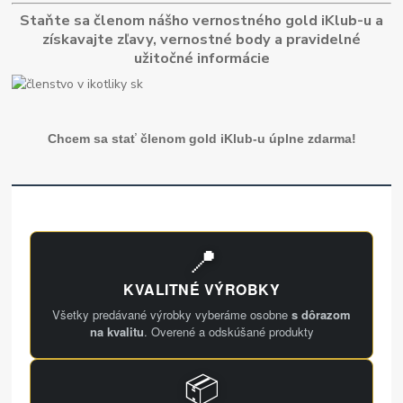
Staňte sa členom nášho vernostného gold iKlub-u a
získavajte zľavy, vernostné body a pravidelné
užitočné informácie
Chcem sa stať členom gold iKlub-u úplne zdarma!
📍
KVALITNÉ VÝROBKY
Všetky predávané výrobky vyberáme osobne
s dôrazom
na kvalitu
. Overené a odskúšané produkty
📦