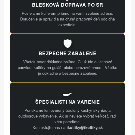
BLESKOVÁ DOPRAVA PO SR
Posielame kuriérom priamo na vami zvolenú adresu.
Doručenie je spravidla na druhý pracovný deň odo dňa
expedície.
🛡️
BEZPEČNE ZABALENÉ
Všetok tovar dôkladne balíme. Či už ide o liatinové
panvice, kotlíky na guláš, alebo nerezové hrnce - Všetko
je dôkladne a bezpečné zabalené.
🍳
ŠPECIALISTI NA VARENIE
Ponúkame len overený tradičný kuchynský riad a
outdoorové vybavenie. Ak si neviete vybrať veľkosť, radi
vám poradíme.
Kontaktujte nás na
ikotliky@ikotliky.sk