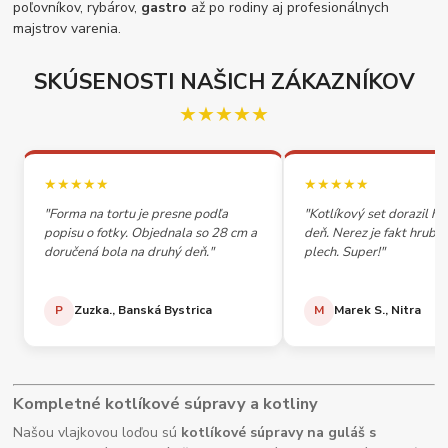
poľovníkov, rybárov,
gastro
až po rodiny aj profesionálnych
majstrov varenia.
SKÚSENOSTI NAŠICH ZÁKAZNÍKOV
★★★★★
★★★★★
★★★★★
"Forma na tortu je presne podľa
"Kotlíkový set dorazil h
popisu o fotky. Objednala so 28 cm a
deň. Nerez je fakt hrubý,
doručená bola na druhý deň."
plech. Super!"
P
Zuzka., Banská Bystrica
M
Marek S., Nitra
Kompletné kotlíkové súpravy a kotliny
Našou vlajkovou loďou sú
kotlíkové súpravy na guláš s