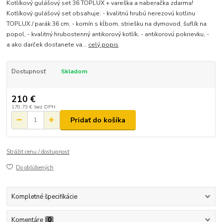
Kotlíkový gulášový set 36 TOPLUX + vareška a naberačka zdarma!
Kotlíkový gulášový set obsahuje: - kvalitnú hrubú nerezovú kotlinu
TOPLUX / parák 36 cm, - komín s kĺbom, striešku na dymovod, šuflík na
popol, - kvalitný hrubostenný antikorový kotlík, - antikorovú pokrievku, -
a ako darček dostanete va...
celý popis
Dostupnosť
Skladom
210 €
170,73 €
bez DPH
Pridať do košíka
Strážiť cenu / dostupnosť
Do obľúbených
Kompletné špecifikácie
Komentáre
0