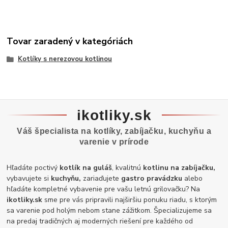
Tovar zaradený v kategóriách
Kotlíky s nerezovou kotlinou
ikotliky.sk
Váš špecialista na kotlíky, zabíjačku, kuchyňu a
varenie v prírode
Hľadáte poctivý
kotlík na guláš
, kvalitnú
kotlinu na zabíjačku,
vybavujete si
kuchyňu,
zariaďujete
gastro pravádzku
alebo
hľadáte kompletné vybavenie pre vašu letnú grilovačku? Na
ikotliky.sk
sme pre vás pripravili najširšiu ponuku riadu, s ktorým
sa varenie pod holým nebom stane zážitkom. Špecializujeme sa
na predaj tradičných aj moderných riešení pre každého od