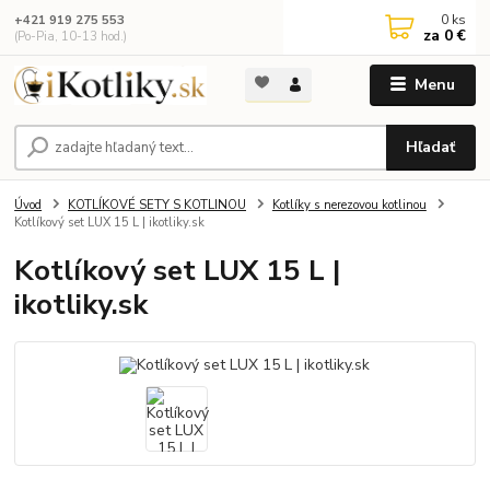
0
ks
+421 919 275 553
za
0 €
(Po-Pia, 10-13 hod.)
Menu
Hľadať
Úvod
KOTLÍKOVÉ SETY S KOTLINOU
Kotlíky s nerezovou kotlinou
Kotlíkový set LUX 15 L | ikotliky.sk
Kotlíkový set LUX 15 L |
ikotliky.sk