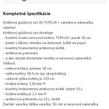
Kompletné špecifikácie
Kotlíkový gulášový set 36 TOPLUX + vareška a naberačka
zdarma!
Kotlíkový gulášový set obsahuje:
- kvalitnú hrubú nerezovú kotlinu TOPLUX / parák 36 cm,
- komín s kĺbom, striešku na dymovod, šuflík na popol,
- kvalitný hrubostenný antikorový kotlík,
- antikorovú pokrievku,
- a ako darček dostanete varešku a nerezovú naberačku!
Veľkosť:
- veľkosť kotliny: priemer 36 cm,
- výška kotliny: 50,5 cm (po okraj kotliny),
- celková výška kotliny je 119 cm.
- hrúbka kotliny: 1,00 mm !!!
- kvalitný hrubostenný antikorový kotlík: objem 15 L,
- hrúbka kotlíka je 1,2 mm !!!,
- antikorovú pokrievku na 15 L. kotlík
Darček: vareška (dĺžka varešky: 50 cm) a nerezová naberačka