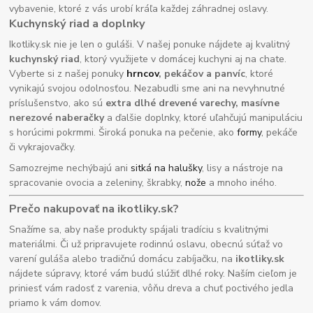
vybavenie, ktoré z vás urobí kráľa každej záhradnej oslavy.
Kuchynský riad a doplnky
Ikotliky.sk nie je len o guláši. V našej ponuke nájdete aj kvalitný
kuchynský riad
, ktorý využijete v domácej kuchyni aj na chate.
Vyberte si z našej ponuky
hrncov
, pekáčov a panvíc
, ktoré
vynikajú svojou odolnosťou. Nezabudli sme ani na nevyhnutné
príslušenstvo, ako sú
extra dlhé drevené varechy, masívne
nerezové naberačky
a ďalšie doplnky, ktoré uľahčujú manipuláciu
s horúcimi pokrmmi. Široká ponuka na pečenie, ako
formy
, pekáče
či vykrajovačky.
Samozrejme nechýbajú ani
sitká na halušky
, lisy a nástroje na
spracovanie ovocia a zeleniny, škrabky,
nože
a mnoho iného.
Prečo nakupovať na ikotliky.sk?
Snažíme sa, aby naše produkty spájali tradíciu s kvalitnými
materiálmi. Či už pripravujete rodinnú oslavu, obecnú súťaž vo
varení guláša alebo tradičnú domácu zabíjačku, na
ikotliky.sk
nájdete súpravy, ktoré vám budú slúžiť dlhé roky. Naším cieľom je
priniesť vám radosť z varenia, vôňu dreva a chuť poctivého jedla
priamo k vám domov.