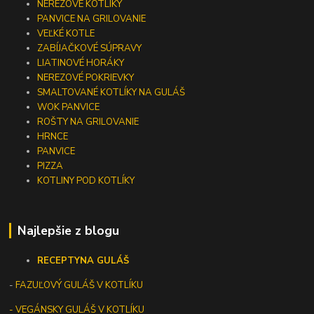
NEREZOVÉ KOTLÍKY
PANVICE NA GRILOVANIE
VEĽKÉ KOTLE
ZABÍJAČKOVÉ SÚPRAVY
LIATINOVÉ HORÁKY
NEREZOVÉ POKRIEVKY
SMALTOVANÉ KOTLÍKY NA GULÁŠ
WOK PANVICE
ROŠTY NA GRILOVANIE
HRNCE
PANVICE
PIZZA
KOTLINY POD KOTLÍKY
Najlepšie z blogu
RECEPTY
NA GULÁŠ
-
FAZUĽOVÝ GULÁŠ V KOTLÍKU
- VEGÁNSKY GULÁŠ V KOTLÍKU