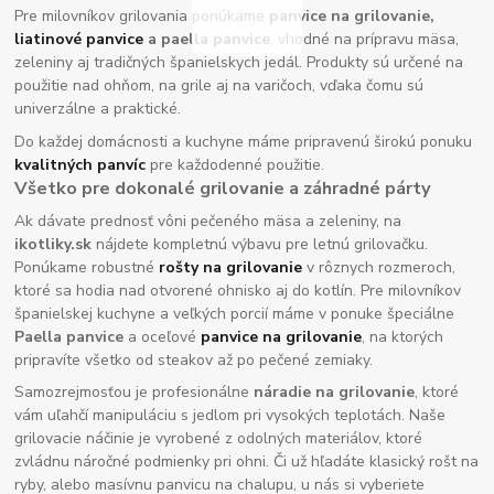
Pre milovníkov grilovania ponúkame
panvice na grilovanie,
liatinové panvice
a paella panvice
, vhodné na prípravu mäsa,
zeleniny aj tradičných španielskych jedál. Produkty sú určené na
použitie nad ohňom, na grile aj na varičoch, vďaka čomu sú
univerzálne a praktické.
Do každej domácnosti a kuchyne máme pripravenú širokú ponuku
kvalitných panvíc
pre každodenné použitie.
Všetko pre dokonalé grilovanie a záhradné párty
Ak dávate prednosť vôni pečeného mäsa a zeleniny, na
ikotliky.sk
nájdete kompletnú výbavu pre letnú grilovačku.
Ponúkame robustné
rošty na grilovanie
v rôznych rozmeroch,
ktoré sa hodia nad otvorené ohnisko aj do kotlín. Pre milovníkov
španielskej kuchyne a veľkých porcií máme v ponuke špeciálne
Paella panvice
a oceľové
panvice na grilovanie
, na ktorých
pripravíte všetko od steakov až po pečené zemiaky.
Samozrejmosťou je profesionálne
náradie na grilovanie
, ktoré
vám uľahčí manipuláciu s jedlom pri vysokých teplotách. Naše
grilovacie náčinie je vyrobené z odolných materiálov, ktoré
zvládnu náročné podmienky pri ohni. Či už hľadáte klasický rošt na
ryby, alebo masívnu panvicu na chalupu, u nás si vyberiete