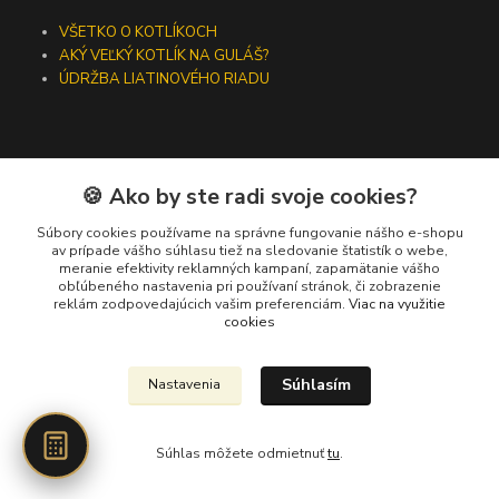
VŠETKO O KOTLÍKOCH
AKÝ VEĽKÝ KOTLÍK NA GULÁŠ?
ÚDRŽBA LIATINOVÉHO RIADU
🍪 Ako by ste radi svoje cookies?
Kontakty
Súbory cookies používame na správne fungovanie nášho e-shopu
+421 919 275 553
av prípade vášho súhlasu tiež na sledovanie štatistík o webe,
meranie efektivity reklamných kampaní, zapamätanie vášho
(Po-Pia, 10-13 hod.)
obľúbeného nastavenia pri používaní stránok, či zobrazenie
reklám zodpovedajúcich vašim preferenciám.
Viac na využitie
ikotliky@ikotliky.sk
cookies
Súhlasím
Nastavenia
Súhlas môžete odmietnuť
tu
.
Vytvorené na
Eshop-rychlo.sk