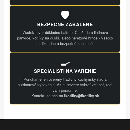
🛡️
BEZPEČNE ZABALENÉ
Všetok tovar dôkladne balíme. Či už ide o liatinové
panvice, kotlíky na guláš, alebo nerezové hrnce - Všetko
je dôkladne a bezpečné zabalené.
🍳
ŠPECIALISTI NA VARENIE
Ponúkame len overený tradičný kuchynský riad a
outdoorové vybavenie. Ak si neviete vybrať veľkosť, radi
vám poradíme.
Kontaktujte nás na
ikotliky@ikotliky.sk