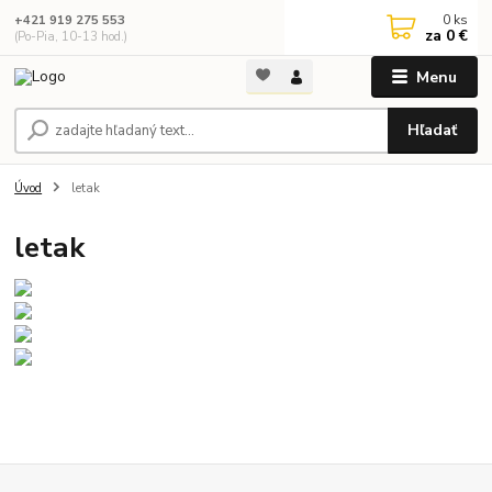
0
ks
+421 919 275 553
za
0 €
(Po-Pia, 10-13 hod.)
Menu
Hľadať
Úvod
letak
letak