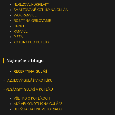
NEREZOVÉ POKRIEVKY
SMALTOVANÉ KOTLÍKY NA GULÁŠ
WOK PANVICE
ROŠTY NA GRILOVANIE
HRNCE
PANVICE
PIZZA
KOTLINY POD KOTLÍKY
Najlepšie z blogu
RECEPTY
NA GULÁŠ
-
FAZUĽOVÝ GULÁŠ V KOTLÍKU
- VEGÁNSKY GULÁŠ V KOTLÍKU
VŠETKO O KOTLÍKOCH
AKÝ VEĽKÝ KOTLÍK NA GULÁŠ?
ÚDRŽBA LIATINOVÉHO RIADU