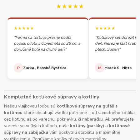
★★★★★
★★★★★
★★★★★
"Forma na tortu je presne podľa
"Kotlíkový set dorazil h
popisu o fotky. Objednala so 28 cm a
deň. Nerez je fakt hrubý,
doručená bola na druhý deň."
plech. Super!"
P
Zuzka., Banská Bystrica
M
Marek S., Nitra
Kompletné kotlíkové súpravy a kotliny
Našou vlajkovou loďou sú
kotlíkové súpravy na guláš s
kotlinou
ktoré obsahujú všetko potrebné – od samotného kotlíka,
cez kotlinu až po varechu, pokrievku, či naberačku. Ak preferujete
varenie vo veľkých kotloch, naše
kotliny (paráky)
a
kotlinové
súpravy na zabíjačku
vám poskytnú stabilitu a maximálne
využitie tepla. Ponúkame kotlíky rôznych materiálov: