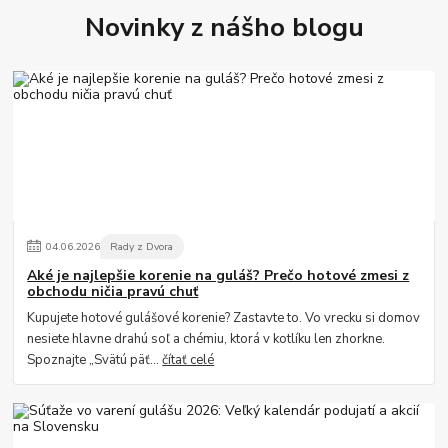
Novinky z nášho blogu
04
.
06
.
2026
Rady z Dvora
Aké je najlepšie korenie na guláš? Prečo hotové zmesi z
obchodu ničia pravú chuť
Kupujete hotové gulášové korenie? Zastavte to. Vo vrecku si domov
nesiete hlavne drahú soľ a chémiu, ktorá v kotlíku len zhorkne.
Spoznajte „Svätú päť...
čítať celé