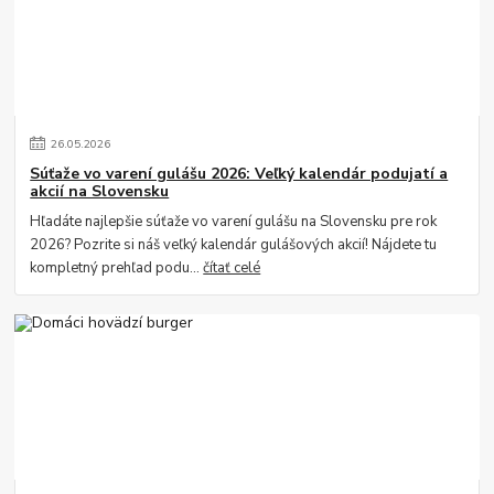
26
.
05
.
2026
Súťaže vo varení gulášu 2026: Veľký kalendár podujatí a
akcií na Slovensku
Hľadáte najlepšie súťaže vo varení gulášu na Slovensku pre rok
2026? Pozrite si náš veľký kalendár gulášových akcií! Nájdete tu
kompletný prehľad podu...
čítať celé