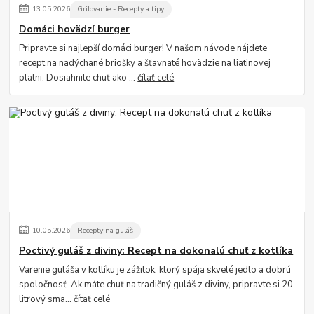
13
.
05
.
2026
Grilovanie - Recepty a tipy
Domáci hovädzí burger
Pripravte si najlepší domáci burger! V našom návode nájdete
recept na nadýchané briošky a šťavnaté hovädzie na liatinovej
platni. Dosiahnite chuť ako ...
čítať celé
10
.
05
.
2026
Recepty na guláš
Poctivý guláš z diviny: Recept na dokonalú chuť z kotlíka
Varenie guláša v kotlíku je zážitok, ktorý spája skvelé jedlo a dobrú
spoločnosť. Ak máte chuť na tradičný guláš z diviny, pripravte si 20
litrový sma...
čítať celé