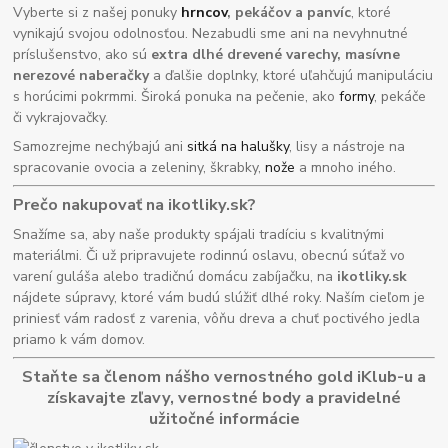
Vyberte si z našej ponuky
hrncov
, pekáčov a panvíc
, ktoré
vynikajú svojou odolnosťou. Nezabudli sme ani na nevyhnutné
príslušenstvo, ako sú
extra dlhé drevené varechy, masívne
nerezové naberačky
a ďalšie doplnky, ktoré uľahčujú manipuláciu
s horúcimi pokrmmi. Široká ponuka na pečenie, ako
formy
, pekáče
či vykrajovačky.
Samozrejme nechýbajú ani
sitká na halušky
, lisy a nástroje na
spracovanie ovocia a zeleniny, škrabky,
nože
a mnoho iného.
Prečo nakupovať na ikotliky.sk?
Snažíme sa, aby naše produkty spájali tradíciu s kvalitnými
materiálmi. Či už pripravujete rodinnú oslavu, obecnú súťaž vo
varení guláša alebo tradičnú domácu zabíjačku, na
ikotliky.sk
nájdete súpravy, ktoré vám budú slúžiť dlhé roky. Naším cieľom je
priniesť vám radosť z varenia, vôňu dreva a chuť poctivého jedla
priamo k vám domov.
Staňte sa členom nášho vernostného gold iKlub-u a
získavajte zľavy, vernostné body a pravidelné
užitočné informácie