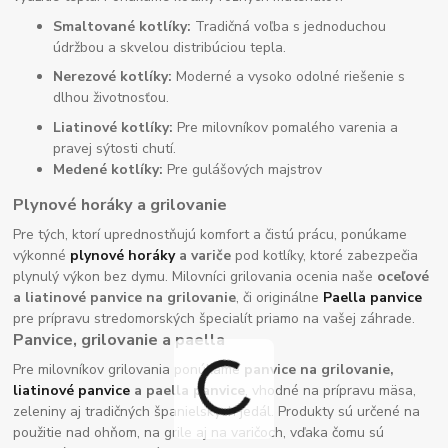
Smaltované kotlíky:
Tradičná voľba s jednoduchou
údržbou a skvelou distribúciou tepla.
Nerezové kotlíky:
Moderné a vysoko odolné riešenie s
dlhou životnosťou.
Liatinové kotlíky:
Pre milovníkov pomalého varenia a
pravej sýtosti chutí.
Medené kotlíky:
Pre gulášových majstrov
Plynové horáky a grilovanie
Pre tých, ktorí uprednostňujú komfort a čistú prácu, ponúkame
výkonné
plynové horáky
a variče
pod kotlíky, ktoré zabezpečia
plynulý výkon bez dymu. Milovníci grilovania ocenia naše
oceľové
a liatinové panvice na grilovanie
, či originálne
Paella panvice
pre prípravu stredomorských špecialít priamo na vašej záhrade.
Panvice, grilovanie a paella
Pre milovníkov grilovania ponúkame
panvice na grilovanie,
liatinové panvice
a paella panvice
, vhodné na prípravu mäsa,
zeleniny aj tradičných španielskych jedál. Produkty sú určené na
použitie nad ohňom, na grile aj na varičoch, vďaka čomu sú