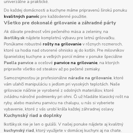
univerzálne a praktické.
Do každej domácnosti a kuchyne máme pripravenú širokú ponuku
kvalitných panvíc
pre každodenné použitie.
Všetko pre dokonalé grilovanie a záhradné párty
Ak dávate prednosť vôni pečeného mäsa a zeleniny, na
ikotliky.sk
nájdete kompletnú výbavu pre letnú grilovačku.
Ponúkame robustné
rošty na grilovanie
v rôznych rozmeroch,
ktoré sa hodia nad otvorené ohnisko aj do kotlín. Pre milovníkov
španielskej kuchyne a veľkých porcií máme v ponuke špeciálne
Paella panvice
a oceľové
panvice na grilovanie
, na ktorých
pripravíte všetko od steakov až po pečené zemiaky.
Samozrejmosťou je profesionálne
náradie na grilovanie
, ktoré
vám uľahčí manipuláciu s jedlom pri vysokých teplotách. Naše
grilovacie náčinie je vyrobené z odolných materiálov, ktoré
zvládnu náročné podmienky pri ohni. Či už hľadáte klasický rošt na
ryby, alebo masívnu panvicu na chalupu, u nás si vyberiete
vybavenie, ktoré z vás urobí kráľa každej záhradnej oslavy.
Kuchynský riad a doplnky
Ikotliky.sk nie je len o guláši. V našej ponuke nájdete aj kvalitný
kuchynský riad
, ktorý využijete v domácej kuchyni aj na chate.