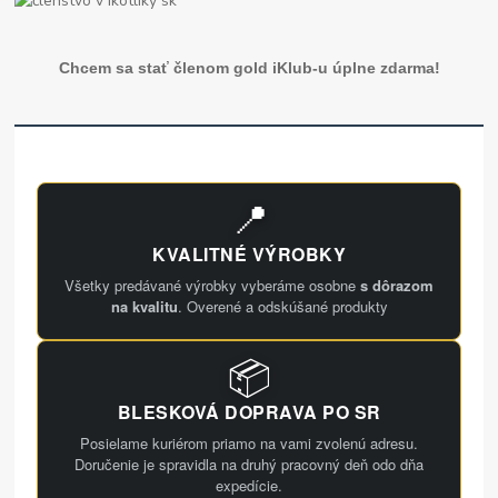
Chcem sa stať členom gold iKlub-u úplne zdarma!
📍
KVALITNÉ VÝROBKY
Všetky predávané výrobky vyberáme osobne
s dôrazom
na kvalitu
. Overené a odskúšané produkty
📦
BLESKOVÁ DOPRAVA PO SR
Posielame kuriérom priamo na vami zvolenú adresu.
Doručenie je spravidla na druhý pracovný deň odo dňa
expedície.