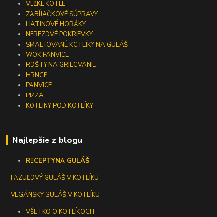
VEĽKÉ KOTLE
ZABÍJAČKOVÉ SÚPRAVY
LIATINOVÉ HORÁKY
NEREZOVÉ POKRIEVKY
SMALTOVANÉ KOTLÍKY NA GULÁŠ
WOK PANVICE
ROŠTY NA GRILOVANIE
HRNCE
PANVICE
PIZZA
KOTLINY POD KOTLÍKY
Najlepšie z blogu
RECEPTY
NA GULÁŠ
-
FAZUĽOVÝ GULÁŠ V KOTLÍKU
- VEGÁNSKY GULÁŠ V KOTLÍKU
VŠETKO O KOTLÍKOCH