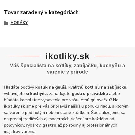
Tovar zaradený v kategóriách
HORÁKY
ikotliky.sk
Váš špecialista na kotlíky, zabíjačku, kuchyňu a
varenie v prírode
Hľadáte poctivý
kotlík na guláš
, kvalitnú
kotlinu na zabíjačku,
vybavujete si
kuchyňu,
zariaďujete
gastro pravádzku
alebo
hľadáte kompletné vybavenie pre vašu letnú grilovačku? Na
ikotliky.sk
sme pre vás pripravili najširšiu ponuku riadu, s ktorým
sa varenie pod holým nebom stane zážitkom. Špecializujeme sa
na predaj tradičných aj moderných riešení pre každého od
poľovníkov, rybárov,
gastro
až po rodiny aj profesionálnych
majstrov varenia.