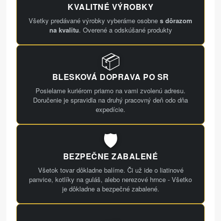
KVALITNÉ VÝROBKY
Všetky predávané výrobky vyberáme osobne
s dôrazom
na kvalitu
. Overené a odskúšané produkty
📦
BLESKOVÁ DOPRAVA PO SR
Posielame kuriérom priamo na vami zvolenú adresu.
Doručenie je spravidla na druhý pracovný deň odo dňa
expedície.
🛡️
BEZPEČNE ZABALENÉ
Všetok tovar dôkladne balíme. Či už ide o liatinové
panvice, kotlíky na guláš, alebo nerezové hrnce - Všetko
je dôkladne a bezpečné zabalené.
🍳