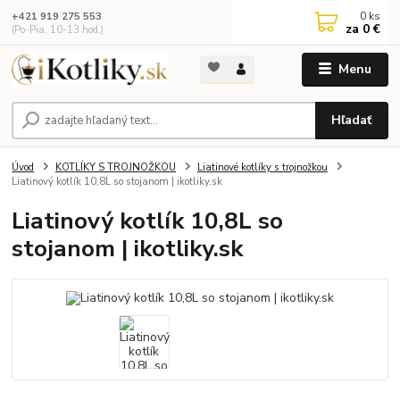
0
ks
+421 919 275 553
za
0 €
(Po-Pia, 10-13 hod.)
Menu
Hľadať
Úvod
KOTLÍKY S TROJNOŽKOU
Liatinové kotlíky s trojnožkou
Liatinový kotlík 10,8L so stojanom | ikotliky.sk
Liatinový kotlík 10,8L so
stojanom | ikotliky.sk