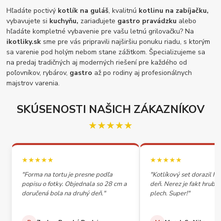
Hľadáte poctivý
kotlík na guláš
, kvalitnú
kotlinu na zabíjačku,
vybavujete si
kuchyňu,
zariaďujete
gastro pravádzku
alebo
hľadáte kompletné vybavenie pre vašu letnú grilovačku? Na
ikotliky.sk
sme pre vás pripravili najširšiu ponuku riadu, s ktorým
sa varenie pod holým nebom stane zážitkom. Špecializujeme sa
na predaj tradičných aj moderných riešení pre každého od
poľovníkov, rybárov,
gastro
až po rodiny aj profesionálnych
majstrov varenia.
SKÚSENOSTI NAŠICH ZÁKAZNÍKOV
★★★★★
★★★★★
★★★★★
"Forma na tortu je presne podľa
"Kotlíkový set dorazil h
popisu o fotky. Objednala so 28 cm a
deň. Nerez je fakt hrubý,
doručená bola na druhý deň."
plech. Super!"