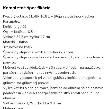
Kompletné špecifikácie
Kvalitný gulášový kotlík 10,8 L + Stojan s poistnou kladkou.
Parametre:
Kotlík na guláš
Objem kotlíka: 10,8 L
Veľkosť: 37,5 cm, výška: 17 cm
Materiál: Liatina
Trojnožka na kotlík
Špeciálny stojan na kotlík s poistnou kladkou
Špecialny stojan s poistnou kladkou na kotlík, alebo na grilovaciu
panvicu.
Možnosť využitia kdekoľvek v záhrade, v prírode - na gulášových
partiách, na rybách, na rodinných posedeniach.
Veľmi dobrý pomocník pri varení gulášu v kotlíku alebo pečení a
grilovaní na grilovacej panvici.
Výška kotlíku alebo grilovacej panvice od ohniska sa dá nastaviť
pootočením kladky a zabezpečenim poistkou proti padnutiu do
ohniska.
Veľkosť: výška 1,25 m, hrúbka 0,8 mm.
Materiál: kov.