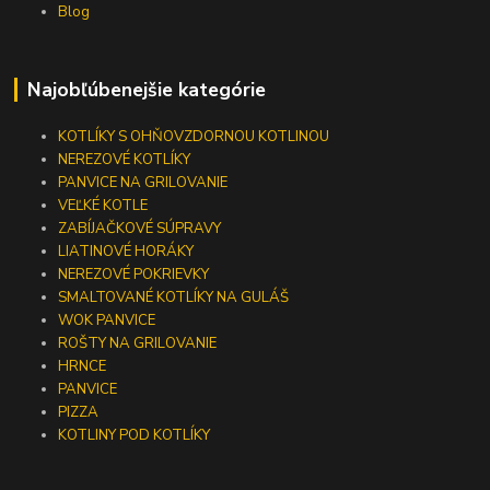
Blog
Najobľúbenejšie kategórie
KOTLÍKY S OHŇOVZDORNOU KOTLINOU
NEREZOVÉ KOTLÍKY
PANVICE NA GRILOVANIE
VEĽKÉ KOTLE
ZABÍJAČKOVÉ SÚPRAVY
LIATINOVÉ HORÁKY
NEREZOVÉ POKRIEVKY
SMALTOVANÉ KOTLÍKY NA GULÁŠ
WOK PANVICE
ROŠTY NA GRILOVANIE
HRNCE
PANVICE
PIZZA
KOTLINY POD KOTLÍKY