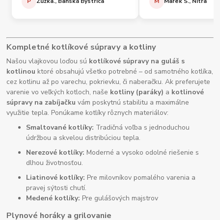
P
Zuzka., Banská Bystrica
M
Marek S., Nitra
Kompletné kotlíkové súpravy a kotliny
Našou vlajkovou loďou sú
kotlíkové súpravy na guláš s
kotlinou
ktoré obsahujú všetko potrebné – od samotného kotlíka,
cez kotlinu až po varechu, pokrievku, či naberačku. Ak preferujete
varenie vo veľkých kotloch, naše
kotliny (paráky)
a
kotlinové
súpravy na zabíjačku
vám poskytnú stabilitu a maximálne
využitie tepla. Ponúkame kotlíky rôznych materiálov:
Smaltované kotlíky:
Tradičná voľba s jednoduchou
údržbou a skvelou distribúciou tepla.
Nerezové kotlíky:
Moderné a vysoko odolné riešenie s
dlhou životnosťou.
Liatinové kotlíky:
Pre milovníkov pomalého varenia a
pravej sýtosti chutí.
Medené kotlíky:
Pre gulášových majstrov
Plynové horáky a grilovanie