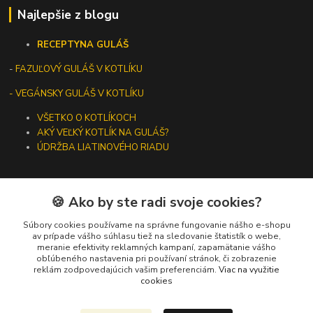
Najlepšie z blogu
RECEPTY
NA GULÁŠ
-
FAZUĽOVÝ GULÁŠ V KOTLÍKU
- VEGÁNSKY GULÁŠ V KOTLÍKU
VŠETKO O KOTLÍKOCH
AKÝ VEĽKÝ KOTLÍK NA GULÁŠ?
ÚDRŽBA LIATINOVÉHO RIADU
🍪 Ako by ste radi svoje cookies?
Kontakty
Súbory cookies používame na správne fungovanie nášho e-shopu
av prípade vášho súhlasu tiež na sledovanie štatistík o webe,
meranie efektivity reklamných kampaní, zapamätanie vášho
+421 919 275 553
obľúbeného nastavenia pri používaní stránok, či zobrazenie
(Po-Pia, 10-13 hod.)
reklám zodpovedajúcich vašim preferenciám.
Viac na využitie
cookies
ikotliky@ikotliky.sk