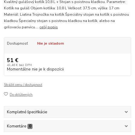
Kvalitný gulášový kotlík 10,8 L + Stojan s poistnou kladkou. Parametre:
Kotlík na guláš Objem kotlíka: 10,8 L Veľkosť: 37,5 cm, výška: 17 cm
Materiál: Liatina Trojnožka na kotlík Špeciálny stojan na kotlík s poistnou
kladkou Špecialny stojan s poistnou kladkou na kotlík, alebo na
grilovaciu panvicu....
celý popis
Dostupnosť
Nie je skladom
51 €
41,46 €
bez DPH
Momentálne nie je k dispozícii
Strážiť cenu / dostupnosť
Do obľúbených
Kompletné špecifikácie
Komentáre
0