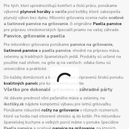
Pre tých, ktorí uprednostňujú komfort a čistú prácu, ponúkame
výkonné
plynové horáky
a variče
pod kotlíky, ktoré zabezpečia
plynulý výkon bez dymu. Milovníci grilovania ocenia naše
oceľové
a liatinové panvice na grilovanie
, či originálne
Paella panvice
pre prípravu stredomorských špecialít priamo na vašej záhrade.
Panvice, grilovanie a paella
Pre milovníkov grilovania ponúkame
panvice na grilovanie,
liatinové panvice
a paella panvice
, vhodné na prípravu mäsa,
zeleniny aj tradičných španielskych jedál. Produkty sú určené na
použitie nad ohňom, na grile aj na varičoch, vďaka čomu sú
univerzálne a praktické.
Do každej domácnosti a kuchyne máme pripravenú širokú ponuku
kvalitných panvíc
pre každodenné použitie.
Všetko pre dokonalé grilovanie a záhradné párty
Ak dávate prednosť vôni pečeného mäsa a zeleniny, na
ikotliky.sk
nájdete kompletnú výbavu pre letnú grilovačku.
Ponúkame robustné
rošty na grilovanie
v rôznych rozmeroch,
ktoré sa hodia nad otvorené ohnisko aj do kotlín. Pre milovníkov
španielskej kuchyne a veľkých porcií máme v ponuke špeciálne
Paella panvice
a oceľové
panvice na grilovanie
, na ktorých