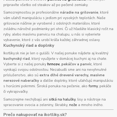
pripravíte všetko od steakov až po pečené zemiaky.
Samozrejmosťou je profesionálne
náradie na grilovanie
, ktoré
vám uľahčí manipuláciu s jedlom pri vysokých teplotách. Naše
grilovacie náčinie je vyrobené z odolných materiálov, ktoré
zvládnu náročné podmienky pri ohni. Či už hľadáte klasický rošt na
ryby, alebo masívnu panvicu na chalupu, u nás si vyberiete
vybavenie, ktoré z vás urobí kráľa každej záhradnej oslavy.
Kuchynský riad a doplnky
Ikotliky.sk nie je len o guláši. V našej ponuke nájdete aj kvalitný
kuchynský riad
, ktorý využijete v domácej kuchyni aj na chate.
Vyberte si z našej ponuky
hrncov
, pekáčov a panvíc
, ktoré
vynikajú svojou odolnosťou. Nezabudli sme ani na nevyhnutné
príslušenstvo, ako sú
extra dlhé drevené varechy, masívne
nerezové naberačky
a ďalšie doplnky, ktoré uľahčujú manipuláciu
s horúcimi pokrmmi. Široká ponuka na pečenie, ako
formy
, pekáče
či vykrajovačky.
Samozrejme nechýbajú ani
sitká na halušky
, lisy a nástroje na
spracovanie ovocia a zeleniny, škrabky,
nože
a mnoho iného.
Prečo nakupovať na ikotliky.sk?