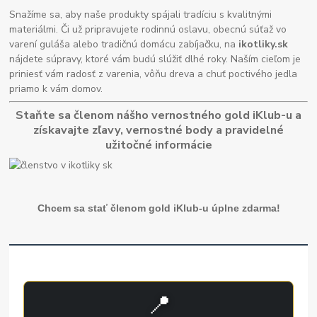
Snažíme sa, aby naše produkty spájali tradíciu s kvalitnými
materiálmi. Či už pripravujete rodinnú oslavu, obecnú súťaž vo
varení guláša alebo tradičnú domácu zabíjačku, na
ikotliky.sk
nájdete súpravy, ktoré vám budú slúžiť dlhé roky. Naším cieľom je
priniesť vám radosť z varenia, vôňu dreva a chuť poctivého jedla
priamo k vám domov.
Staňte sa členom nášho vernostného gold iKlub-u a
získavajte zľavy, vernostné body a pravidelné
užitočné informácie
Chcem sa stať členom gold iKlub-u úplne zdarma!
📍