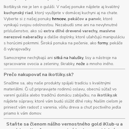
Ikotliky.sk nie je len o guláši. V našej ponuke nájdete aj kvalitný
kuchynský riad
, ktorý využijete v domácej kuchyni aj na chate.
Vyberte si z našej ponuky
hrncov
, pekáčov a panvíc
, ktoré
vynikajú svojou odolnosťou. Nezabudli sme ani na nevyhnutné
príslušenstvo, ako sú
extra dlhé drevené varechy, masívne
nerezové naberačky
a ďalšie doplnky, ktoré uľahčujú manipuláciu
s horúcimi pokrmmi. Široká ponuka na pečenie, ako
formy
, pekáče
či vykrajovačky.
Samozrejme nechýbajú ani
sitká na halušky
, lisy a nástroje na
spracovanie ovocia a zeleniny, škrabky,
nože
a mnoho iného.
Prečo nakupovať na ikotliky.sk?
Snažíme sa, aby naše produkty spájali tradíciu s kvalitnými
materiálmi. Či už pripravujete rodinnú oslavu, obecnú súťaž vo
varení guláša alebo tradičnú domácu zabíjačku, na
ikotliky.sk
nájdete súpravy, ktoré vám budú slúžiť dlhé roky. Naším cieľom je
priniesť vám radosť z varenia, vôňu dreva a chuť poctivého jedla
priamo k vám domov.
Staňte sa členom nášho vernostného gold iKlub-u a