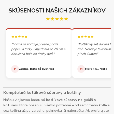
SKÚSENOSTI NAŠICH ZÁKAZNÍKOV
★★★★★
★★★★★
★★★★★
"Forma na tortu je presne podľa
"Kotlíkový set dorazil h
popisu o fotky. Objednala so 28 cm a
deň. Nerez je fakt hrubý,
doručená bola na druhý deň."
plech. Super!"
P
Zuzka., Banská Bystrica
M
Marek S., Nitra
Kompletné kotlíkové súpravy a kotliny
Našou vlajkovou loďou sú
kotlíkové súpravy na guláš s
kotlinou
ktoré obsahujú všetko potrebné – od samotného kotlíka,
cez kotlinu až po varechu, pokrievku, či naberačku. Ak preferujete