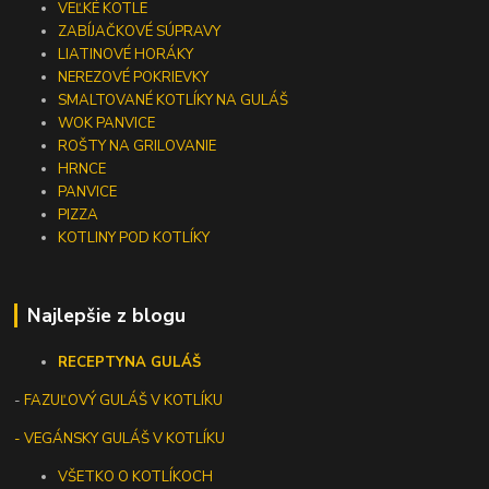
VEĽKÉ KOTLE
ZABÍJAČKOVÉ SÚPRAVY
LIATINOVÉ HORÁKY
NEREZOVÉ POKRIEVKY
SMALTOVANÉ KOTLÍKY NA GULÁŠ
WOK PANVICE
ROŠTY NA GRILOVANIE
HRNCE
PANVICE
PIZZA
KOTLINY POD KOTLÍKY
Najlepšie z blogu
RECEPTY
NA GULÁŠ
-
FAZUĽOVÝ GULÁŠ V KOTLÍKU
- VEGÁNSKY GULÁŠ V KOTLÍKU
VŠETKO O KOTLÍKOCH