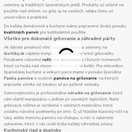
zeleniny aj tradičných španielskych jedál. Produkty sú určené na
použitie nad ohňom, na grile aj na varičoch, vďaka čomu sú
univerzálne a praktické.
Do každej domácnosti a kuchyne máme pripravenú širokú ponuku
kvalitných panvíc
pre každodenné použitie.
Všetko pre dokonalé grilovanie a záhradné párty
Ak dávate prednosť vôni pečeného mäsa a zeleniny, na
ikotliky.sk
nájdete kompletnú výbavu pre letnú grilovačku.
Ponúkame robustné
rošty na grilovanie
v rôznych rozmeroch,
ktoré sa hodia nad otvorené ohnisko aj do kotlín. Pre milovníkov
španielskej kuchyne a veľkých porcií máme v ponuke špeciálne
Paella panvice
a oceľové
panvice na grilovanie
, na ktorých
pripravíte všetko od steakov až po pečené zemiaky.
Samozrejmosťou je profesionálne
náradie na grilovanie
, ktoré
vám uľahčí manipuláciu s jedlom pri vysokých teplotách. Naše
grilovacie náčinie je vyrobené z odolných materiálov, ktoré
zvládnu náročné podmienky pri ohni. Či už hľadáte klasický rošt na
ryby, alebo masívnu panvicu na chalupu, u nás si vyberiete
vybavenie, ktoré z vás urobí kráľa každej záhradnej oslavy.
Kuchynský riad a doplnky