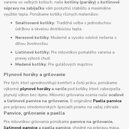
varenie vo veľkých kotloch, naše
kotliny (paráky)
a
kotlinové
súpravy na zabíjačku
vám poskytnú stabilitu a maximálne
využitie tepla. Ponúkame kotlíky rôznych materiálov:
Smaltované kotlíky:
Tradičná voľba s jednoduchou
údržbou a skvelou distribúciou tepla.
Nerezové kotlíky:
Moderné a vysoko odolné riešenie s
dlhou životnosťou.
Liatinové kotlíky:
Pre milovníkov pomalého varenia a
pravej sýtosti chutí.
Medené kotlíky:
Pre gulášových majstrov
Plynové horáky a grilovanie
Pre tých, ktorí uprednostňujú komfort a čistú prácu, ponúkame
výkonné
plynové horáky
a variče
pod kotlíky, ktoré zabezpečia
plynulý výkon bez dymu. Milovníci grilovania ocenia naše
oceľové
a liatinové panvice na grilovanie
, či originálne
Paella panvice
pre prípravu stredomorských špecialít priamo na vašej záhrade.
Panvice, grilovanie a paella
Pre milovníkov grilovania ponúkame
panvice na grilovanie,
liatinové panvice
a paella panvice
, vhodné na prípravu mäsa,