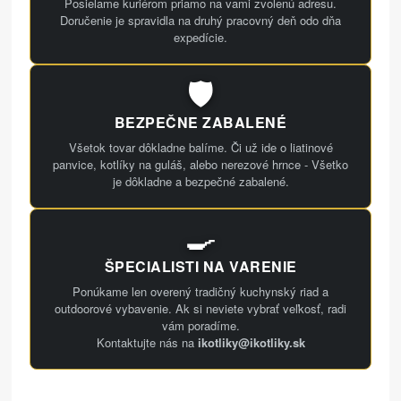
Posielame kuriérom priamo na vami zvolenú adresu.
Doručenie je spravidla na druhý pracovný deň odo dňa
expedície.
🛡️
BEZPEČNE ZABALENÉ
Všetok tovar dôkladne balíme. Či už ide o liatinové
panvice, kotlíky na guláš, alebo nerezové hrnce - Všetko
je dôkladne a bezpečné zabalené.
🍳
ŠPECIALISTI NA VARENIE
Ponúkame len overený tradičný kuchynský riad a
outdoorové vybavenie. Ak si neviete vybrať veľkosť, radi
vám poradíme.
Kontaktujte nás na
ikotliky@ikotliky.sk