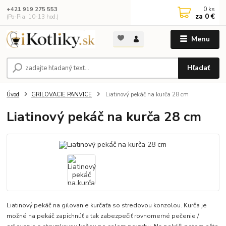
0
ks
+421 919 275 553
za
0 €
(Po-Pia, 10-13 hod.)
Menu
Hľadať
Úvod
GRILOVACIE PANVICE
Liatinový pekáč na kurča 28 cm
Liatinový pekáč na kurča 28 cm
Liatinový pekáč na gilovanie kurčaťa so stredovou konzolou. Kurča je
možné na pekáč zapichnúť a tak zabezpečiť rovnomerné pečenie /