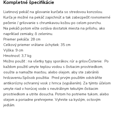
Kompletné špecifikácie
Liatinový pekáč na gilovanie kurčaťa so stredovou konzolou.
Kurča je možné na pekáč zapichnúť a tak zabezpečiť rovnomerné
pečenie / grilovanie s chrumkavou kožou po celom povrchu.
Na pekáči potom ešte ostáva dostatok miesta na prílohu, ako
napríklad zemiaky, či zeleninu.
Priemer pekáča: 28 cm
Celkový priemer vrátane úchytiek: 35 cm
Výška: 9 cm
Hmotnosť: 3,7 kg
Možno použiť : na všetky typy sporákov, rúr a grilov.Čistenie: Po
každom použití umyte teplou vodou s čistiacim prostriedkom,
osušte a namažte masťou, alebo olejom, aby ste zabránili
hrdzaveniu.Spôsob použitia: Pred prvým použitím odstráňte
antikorózny ochranný vosk z hrnca (vypálením). Za týmto účelom
umyte riad v horúcej vode s neutrálnym tekutým čistiacim
prostriedkom a utrite dosucha. Potom ho potrieme tukom, alebo
olejom a poriadne prehrejeme. Vyhnite sa kyslým, octovým
jedlám.