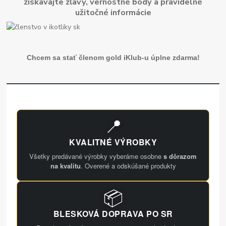
získavajte zľavy, vernostné body a pravidelné
užitočné informácie
Chcem sa stať členom gold iKlub-u úplne zdarma!
📍
KVALITNÉ VÝROBKY
Všetky predávané výrobky vyberáme osobne
s dôrazom
na kvalitu
. Overené a odskúšané produkty
📦
BLESKOVÁ DOPRAVA PO SR