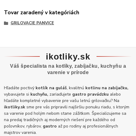
Tovar zaradený v kategóriách
GRILOVACIE PANVICE
ikotliky.sk
Váš špecialista na kotlíky, zabíjačku, kuchyňu a
varenie v prírode
Hľadáte poctivý
kotlík na guláš
, kvalitnú
kotlinu na zabíjačku,
vybavujete si
kuchyňu,
zariaďujete
gastro pravádzku
alebo
hľadáte kompletné vybavenie pre vašu letnú grilovačku? Na
ikotliky.sk
sme pre vás pripravili najširšiu ponuku riadu, s ktorým
sa varenie pod holým nebom stane zážitkom. Špecializujeme sa
na predaj tradičných aj moderných riešení pre každého od
poľovníkov, rybárov,
gastro
až po rodiny aj profesionálnych
majstrov varenia.