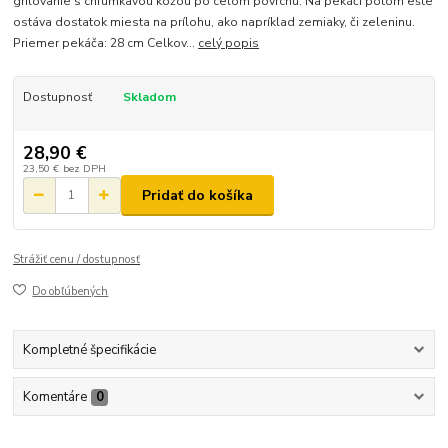
grilovanie s chrumkavou kožou po celom povrchu. Na pekáči potom ešte
ostáva dostatok miesta na prílohu, ako napríklad zemiaky, či zeleninu.
Priemer pekáča: 28 cm Celkov...
celý popis
Dostupnosť
Skladom
28,90 €
23,50 €
bez DPH
Pridať do košíka
Strážiť cenu / dostupnosť
Do obľúbených
Kompletné špecifikácie
Komentáre
0