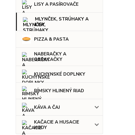
LISY A PASÍROVAČE
MLYNČEK, STRÚHAKY A
LISY
PIZZA & PASTA
NABERAČKY A
OBRACAČKY
KUCHYNSKÉ DOPLNKY
RÍMSKY HLINENÝ RIAD
KÁVA A ČAJ
KAČACIE A HUSACIE
HODY