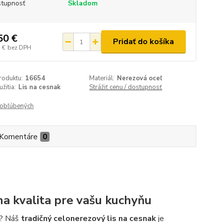
tupnosť
Skladom
50 €
Pridať do košíka
 €
bez DPH
roduktu:
16654
Materiál:
Nerezová oceľ
žitia:
Lis na cesnak
Strážiť cenu / dostupnosť
obľúbených
Komentáre
0
na kvalita pre vašu kuchyňu
sť? Náš
tradičný celonerezový lis na cesnak
je