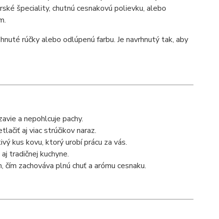
rské špeciality, chutnú cesnakovú polievku, alebo
m.
nuté rúčky alebo odlúpenú farbu. Je navrhnutý tak, aby
avie a nepohlcuje pachy.
ačiť aj viac strúčikov naraz.
vý kus kovu, ktorý urobí prácu za vás.
j tradičnej kuchyne.
h, čím zachováva plnú chuť a arómu cesnaku.