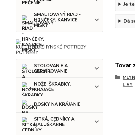
Je te
SMALTOVANÝ RIAD -
HRNĆEKY, KANVICE,
Dá s
MISKY
KUCHYNSKÉ POTREBY
Tovar 
STOLOVANIE A
SERVÍROVANIE
MLYN
NOŽE, ŠKRABKY,
LISY
KRÁJAČE
DOSKY NA KRÁJANIE
SITKÁ, CEDNÍKY A
HALUŠKÁRNE