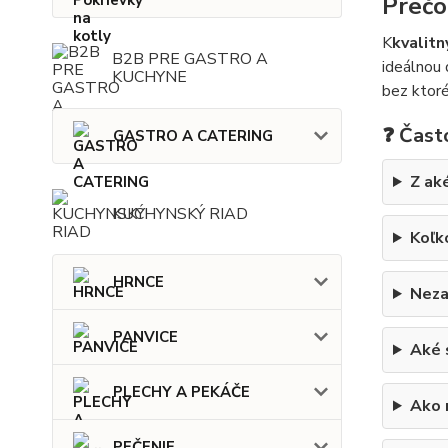
Prečo
K
kvalitn
B2B PRE GASTRO A
ideálnou 
KUCHYNE
bez ktoré
❓ Čast
GASTRO A CATERING
Z ak
KUCHYNSKÝ RIAD
Koľk
HRNCE
Neza
PANVICE
Aké 
PLECHY A PEKÁČE
Ako m
PEČENIE