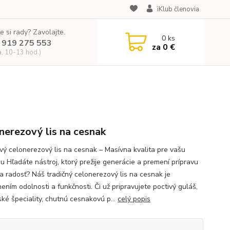
iKlub členovia
e si rady? Zavolajte.
0
ks
 919 275 553
za
0 €
a, 10-13 hod.)
nerezový lis na cesnak
vý celonerezový lis na cesnak – Masívna kvalita pre vašu
u Hľadáte nástroj, ktorý prežije generácie a premení prípravu
na radosť? Náš tradičný celonerezový lis na cesnak je
ením odolnosti a funkčnosti. Či už pripravujete poctivý guláš,
ké špeciality, chutnú cesnakovú p...
celý popis