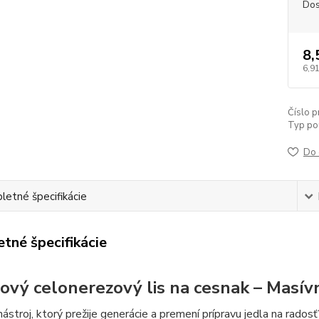
Dos
8,
6,91
Číslo p
Typ pou
Do 
etné špecifikácie
tné špecifikácie
ový celonerezový lis na cesnak – Masív
ástroj, ktorý prežije generácie a premení prípravu jedla na rado