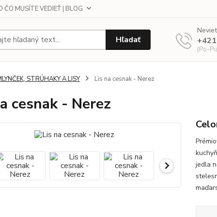
 ČO MUSÍTE VEDIEŤ | BLOG
Neviet
Hľadať
+421
(Po-Pi
MLYNČEK, STRÚHAKY A LISY
Lis na cesnak - Nerez
na cesnak - Nerez
Celo
Prémio
kuchyň
jedla 
stelesn
maďars