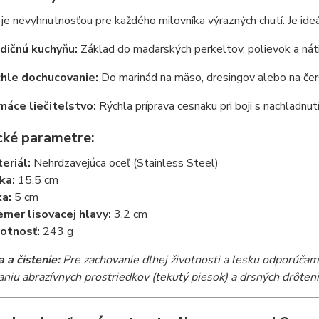
 je nevyhnutnosťou pre každého milovníka výrazných chutí. Je ideá
dičnú kuchyňu:
Základ do maďarských perkeltov, polievok a náti
hle dochucovanie:
Do marinád na mäso, dresingov alebo na čers
áce liečiteľstvo:
Rýchla príprava cesnaku pri boji s nachladnut
cké parametre:
eriál:
Nehrdzavejúca oceľ (Stainless Steel)
ka:
15,5 cm
ka:
5 cm
emer lisovacej hlavy:
3,2 cm
otnosť:
243 g
 a čistenie:
Pre zachovanie dlhej životnosti a lesku odporúč
aniu abrazívnych prostriedkov (tekutý piesok) a drsných drôteni