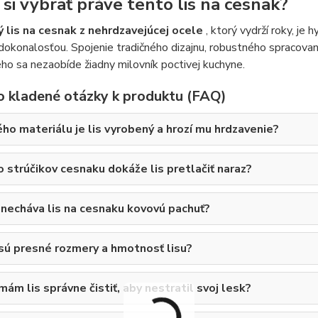
 si vybrať práve tento lis na cesnak?
ý lis na cesnak z nehrdzavejúcej ocele
, ktorý vydrží roky, je
dokonalosťou. Spojenie tradičného dizajnu, robustného spracovani
ho sa nezaobíde žiadny milovník poctivej kuchyne.
o kladené otázky k produktu (FAQ)
ého materiálu je lis vyrobený a hrozí mu hrdzavenie?
o strúčikov cesnaku dokáže lis pretlačiť naraz?
necháva lis na cesnaku kovovú pachuť?
sú presné rozmery a hmotnosť lisu?
ám lis správne čistiť, aby nestratil svoj lesk?