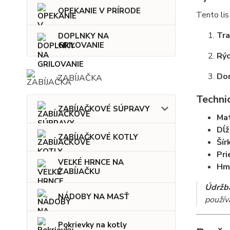
OPEKANIE V PRÍRODE
Tento lis
Tra
DOPLNKY NA
GRILOVANIE
Rýc
Dom
ZABÍJAČKA
Techni
ZABÍJAČKOVÉ SÚPRAVY
Mat
Dĺž
ZABÍJAČKOVÉ KOTLY
Šír
Pri
VEĽKÉ HRNCE NA
Hm
ZABÍJAČKU
Údržba
NÁDOBY NA MASŤ
použív
Pokrievky na kotly