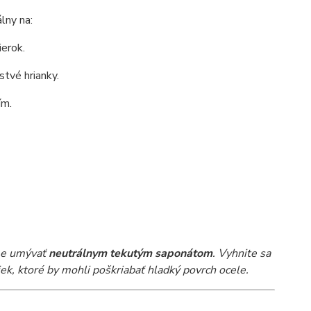
lny na:
erok.
tvé hrianky.
ím.
ame umývať
neutrálnym tekutým saponátom
. Vyhnite sa
ek, ktoré by mohli poškriabať hladký povrch ocele.