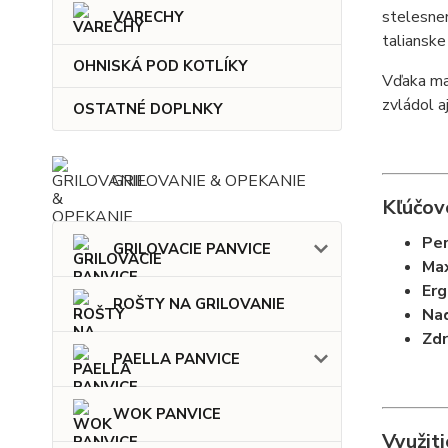
stelesnen
VARECHY
talianske
OHNISKÁ POD KOTLÍKY
Vďaka mas
zvládol a
OSTATNÉ DOPLNKY
GRILOVANIE & OPEKANIE
Kľúčov
Per
GRILOVACIE PANVICE
Max
Erg
ROŠTY NA GRILOVANIE
Nad
Zdr
PAELLA PANVICE
WOK PANVICE
Využiti