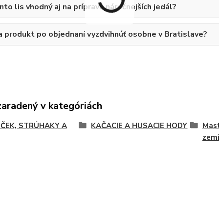
nto lis vhodný aj na prípravu náročnejších jedál?
a produkt po objednaní vyzdvihnúť osobne v Bratislave?
zaradený v kategóriách
ČEK, STRÚHAKY A
KAČACIE A HUSACIE HODY
Mast
zemi