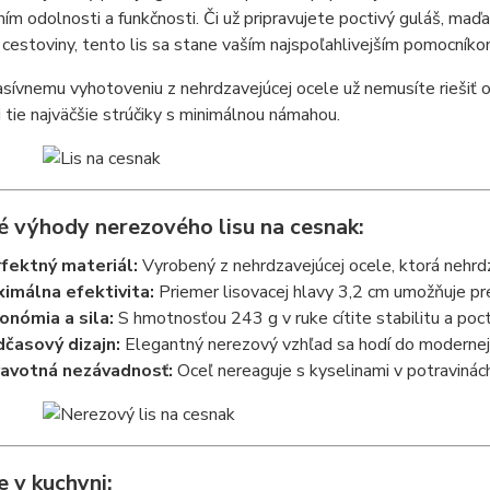
ím odolnosti a funkčnosti. Či už pripravujete poctivý guláš, maďa
 cestoviny, tento lis sa stane vaším najspoľahlivejším pomocníko
ívnemu vyhotoveniu z nehrdzavejúcej ocele už nemusíte riešiť oh
j tie najväčšie strúčiky s minimálnou námahou.
é výhody nerezového lisu na cesnak:
fektný materiál:
Vyrobený z nehrdzavejúcej ocele, ktorá nehrdz
imálna efektivita:
Priemer lisovacej hlavy 3,2 cm umožňuje pretl
onómia a sila:
S hmotnosťou 243 g v ruke cítite stabilitu a pocti
časový dizajn:
Elegantný nerezový vzhľad sa hodí do modernej a
avotná nezávadnosť:
Oceľ nereaguje s kyselinami v potravinác
e v kuchyni: