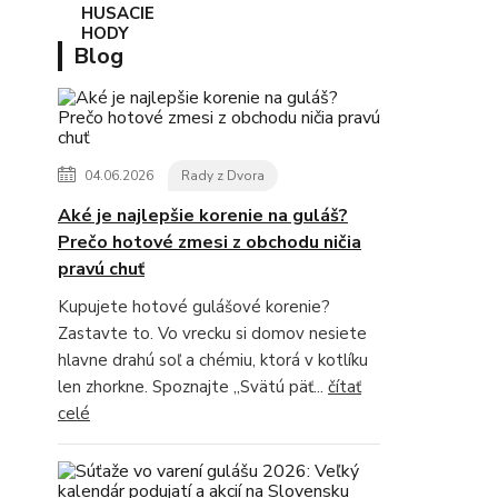
Blog
04.06.2026
Rady z Dvora
Aké je najlepšie korenie na guláš?
Prečo hotové zmesi z obchodu ničia
pravú chuť
Kupujete hotové gulášové korenie?
Zastavte to. Vo vrecku si domov nesiete
hlavne drahú soľ a chémiu, ktorá v kotlíku
len zhorkne. Spoznajte „Svätú päť...
čítať
celé