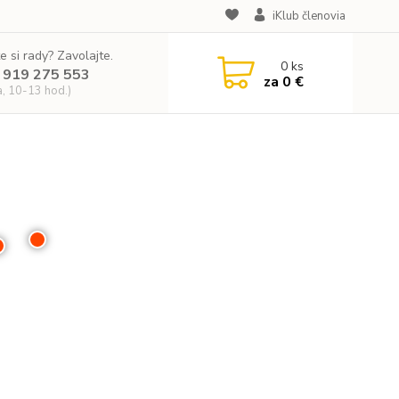
iKlub členovia
e si rady? Zavolajte.
0
ks
 919 275 553
za
0 €
a, 10-13 hod.)