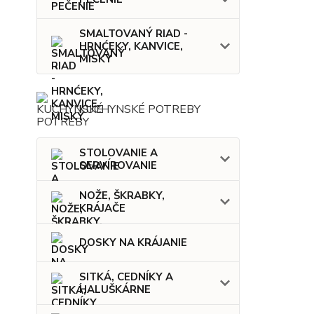
SMALTOVANÝ RIAD -
HRNĆEKY, KANVICE,
MISKY
KUCHYNSKÉ POTREBY
STOLOVANIE A
SERVÍROVANIE
NOŽE, ŠKRABKY,
KRÁJAČE
DOSKY NA KRÁJANIE
SITKÁ, CEDNÍKY A
HALUŠKÁRNE