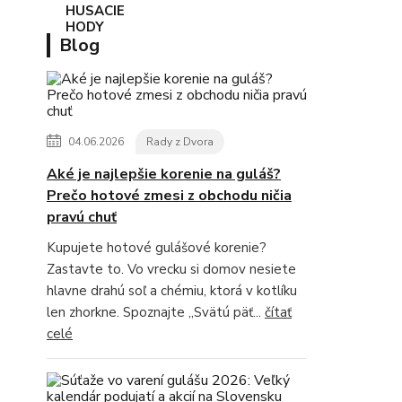
Blog
04.06.2026
Rady z Dvora
Aké je najlepšie korenie na guláš?
Prečo hotové zmesi z obchodu ničia
pravú chuť
Kupujete hotové gulášové korenie?
Zastavte to. Vo vrecku si domov nesiete
hlavne drahú soľ a chémiu, ktorá v kotlíku
len zhorkne. Spoznajte „Svätú päť...
čítať
celé