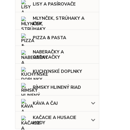
LISY A PASÍROVAČE
MLYNČEK, STRÚHAKY A
LISY
PIZZA & PASTA
NABERAČKY A
OBRACAČKY
KUCHYNSKÉ DOPLNKY
RÍMSKY HLINENÝ RIAD
KÁVA A ČAJ
KAČACIE A HUSACIE
HODY