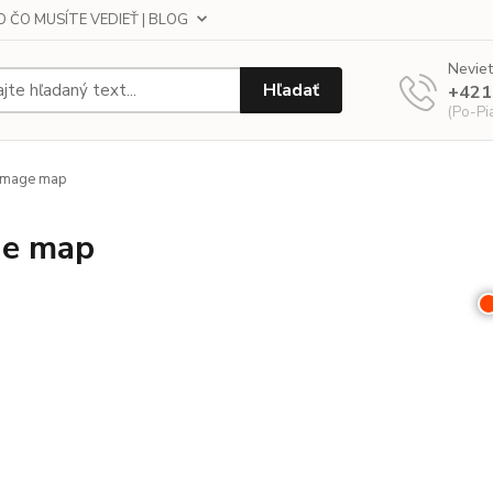
 ČO MUSÍTE VEDIEŤ | BLOG
Neviet
Hľadať
+421
(Po-Pi
image map
ge map