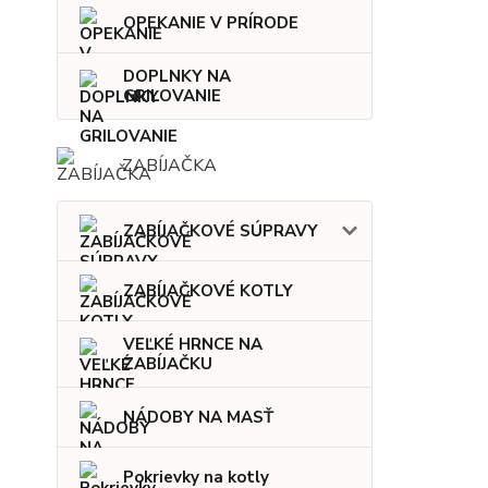
OPEKANIE V PRÍRODE
DOPLNKY NA
GRILOVANIE
ZABÍJAČKA
ZABÍJAČKOVÉ SÚPRAVY
ZABÍJAČKOVÉ KOTLY
VEĽKÉ HRNCE NA
ZABÍJAČKU
NÁDOBY NA MASŤ
Pokrievky na kotly