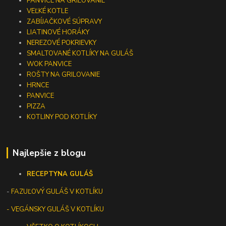
PANVICE NA GRILOVANIE
VEĽKÉ KOTLE
ZABÍJAČKOVÉ SÚPRAVY
LIATINOVÉ HORÁKY
NEREZOVÉ POKRIEVKY
SMALTOVANÉ KOTLÍKY NA GULÁŠ
WOK PANVICE
ROŠTY NA GRILOVANIE
HRNCE
PANVICE
PIZZA
KOTLINY POD KOTLÍKY
Najlepšie z blogu
RECEPTY
NA GULÁŠ
-
FAZUĽOVÝ GULÁŠ V KOTLÍKU
- VEGÁNSKY GULÁŠ V KOTLÍKU