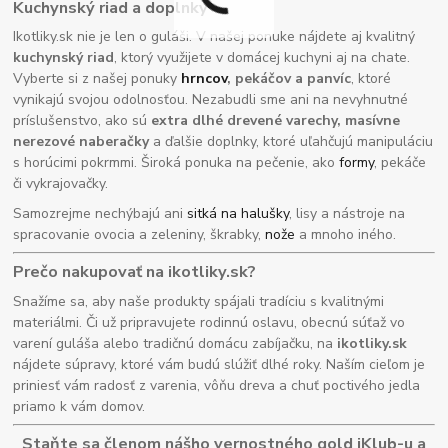
Kuchynský riad a doplnky
Ikotliky.sk nie je len o guláši. V našej ponuke nájdete aj kvalitný
kuchynský riad
, ktorý využijete v domácej kuchyni aj na chate.
Vyberte si z našej ponuky
hrncov
, pekáčov a panvíc
, ktoré
vynikajú svojou odolnosťou. Nezabudli sme ani na nevyhnutné
príslušenstvo, ako sú
extra dlhé drevené varechy, masívne
nerezové naberačky
a ďalšie doplnky, ktoré uľahčujú manipuláciu
s horúcimi pokrmmi. Široká ponuka na pečenie, ako
formy
, pekáče
či vykrajovačky.
Samozrejme nechýbajú ani
sitká na halušky
, lisy a nástroje na
spracovanie ovocia a zeleniny, škrabky,
nože
a mnoho iného.
Prečo nakupovať na ikotliky.sk?
Snažíme sa, aby naše produkty spájali tradíciu s kvalitnými
materiálmi. Či už pripravujete rodinnú oslavu, obecnú súťaž vo
varení guláša alebo tradičnú domácu zabíjačku, na
ikotliky.sk
nájdete súpravy, ktoré vám budú slúžiť dlhé roky. Naším cieľom je
priniesť vám radosť z varenia, vôňu dreva a chuť poctivého jedla
priamo k vám domov.
Staňte sa členom nášho vernostného gold iKlub-u a