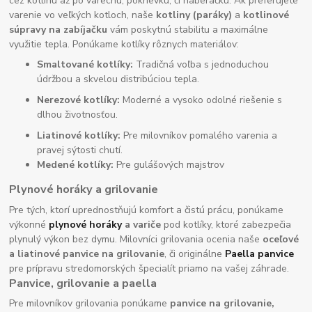
cez kotlinu až po varechu, pokrievku, či naberačku. Ak preferujete
varenie vo veľkých kotloch, naše
kotliny (paráky)
a
kotlinové
súpravy na zabíjačku
vám poskytnú stabilitu a maximálne
využitie tepla. Ponúkame kotlíky rôznych materiálov:
Smaltované kotlíky:
Tradičná voľba s jednoduchou
údržbou a skvelou distribúciou tepla.
Nerezové kotlíky:
Moderné a vysoko odolné riešenie s
dlhou životnosťou.
Liatinové kotlíky:
Pre milovníkov pomalého varenia a
pravej sýtosti chutí.
Medené kotlíky:
Pre gulášových majstrov
Plynové horáky a grilovanie
Pre tých, ktorí uprednostňujú komfort a čistú prácu, ponúkame
výkonné
plynové horáky
a variče
pod kotlíky, ktoré zabezpečia
plynulý výkon bez dymu. Milovníci grilovania ocenia naše
oceľové
a liatinové panvice na grilovanie
, či originálne
Paella panvice
pre prípravu stredomorských špecialít priamo na vašej záhrade.
Panvice, grilovanie a paella
Pre milovníkov grilovania ponúkame
panvice na grilovanie,