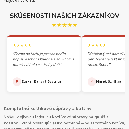
majstrov varenia.
SKÚSENOSTI NAŠICH ZÁKAZNÍKOV
★★★★★
★★★★★
★★★★★
"Forma na tortu je presne podľa
"Kotlíkový set dorazil h
popisu o fotky. Objednala so 28 cm a
deň. Nerez je fakt hrubý,
doručená bola na druhý deň."
plech. Super!"
P
Zuzka., Banská Bystrica
M
Marek S., Nitra
Kompletné kotlíkové súpravy a kotliny
Našou vlajkovou loďou sú
kotlíkové súpravy na guláš s
kotlinou
ktoré obsahujú všetko potrebné – od samotného kotlíka,