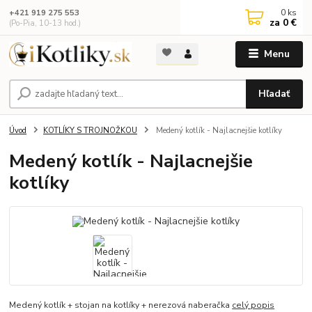
0
ks
+421 919 275 553
za
0 €
(Po-Pia, 10-13 hod.)
Menu
Hľadať
Úvod
KOTLÍKY S TROJNOŽKOU
Medený kotlík - Najlacnejšie kotlíky
Medený kotlík - Najlacnejšie
kotlíky
Medený kotlík + stojan na kotlíky + nerezová naberačka
celý popis