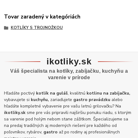
Tovar zaradený v kategóriách
KOTLÍKY S TROJNOŽKOU
ikotliky.sk
Váš špecialista na kotlíky, zabíjačku, kuchyňu a
varenie v prírode
Hľadáte poctivý
kotlík na guláš
, kvalitnú
kotlinu na zabíjačku,
vybavujete si
kuchyňu,
zariaďujete
gastro pravádzku
alebo
hľadáte kompletné vybavenie pre vašu letnú grilovačku? Na
ikotliky.sk
sme pre vás pripravili najširšiu ponuku riadu, s ktorým
sa varenie pod holým nebom stane zážitkom. Špecializujeme sa
na predaj tradičných aj moderných riešení pre každého od
poľovníkov, rybárov,
gastro
až po rodiny aj profesionálnych