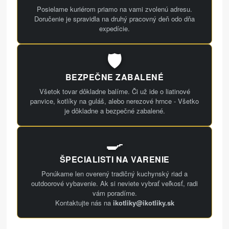
Posielame kuriérom priamo na vami zvolenú adresu.
Doručenie je spravidla na druhý pracovný deň odo dňa
expedície.
🛡️
BEZPEČNE ZABALENÉ
Všetok tovar dôkladne balíme. Či už ide o liatinové
panvice, kotlíky na guláš, alebo nerezové hrnce - Všetko
je dôkladne a bezpečné zabalené.
🍳
ŠPECIALISTI NA VARENIE
Ponúkame len overený tradičný kuchynský riad a
outdoorové vybavenie. Ak si neviete vybrať veľkosť, radi
vám poradíme.
Kontaktujte nás na
ikotliky@ikotliky.sk