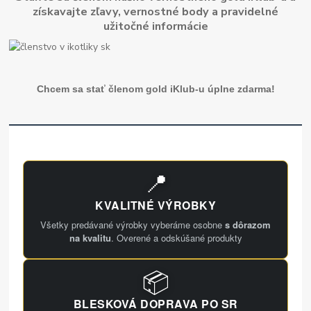
získavajte zľavy, vernostné body a pravidelné
užitočné informácie
Chcem sa stať členom gold iKlub-u úplne zdarma!
📍
KVALITNÉ VÝROBKY
Všetky predávané výrobky vyberáme osobne
s dôrazom
na kvalitu
. Overené a odskúšané produkty
📦
BLESKOVÁ DOPRAVA PO SR