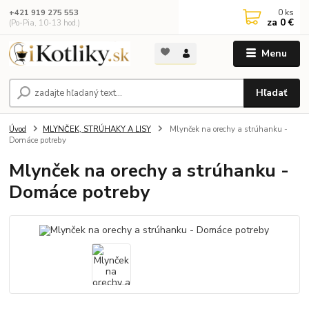
0
ks
+421 919 275 553
za
0 €
(Po-Pia, 10-13 hod.)
Menu
Hľadať
Úvod
MLYNČEK, STRÚHAKY A LISY
Mlynček na orechy a strúhanku -
Domáce potreby
Mlynček na orechy a strúhanku -
Domáce potreby