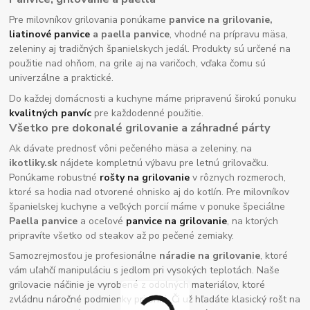
Pre milovníkov grilovania ponúkame
panvice na grilovanie,
liatinové panvice
a paella panvice
, vhodné na prípravu mäsa,
zeleniny aj tradičných španielskych jedál. Produkty sú určené na
použitie nad ohňom, na grile aj na varičoch, vďaka čomu sú
univerzálne a praktické.
Do každej domácnosti a kuchyne máme pripravenú širokú ponuku
kvalitných panvíc
pre každodenné použitie.
Všetko pre dokonalé grilovanie a záhradné párty
Ak dávate prednosť vôni pečeného mäsa a zeleniny, na
ikotliky.sk
nájdete kompletnú výbavu pre letnú grilovačku.
Ponúkame robustné
rošty na grilovanie
v rôznych rozmeroch,
ktoré sa hodia nad otvorené ohnisko aj do kotlín. Pre milovníkov
španielskej kuchyne a veľkých porcií máme v ponuke špeciálne
Paella panvice
a oceľové
panvice na grilovanie
, na ktorých
pripravíte všetko od steakov až po pečené zemiaky.
Samozrejmosťou je profesionálne
náradie na grilovanie
, ktoré
vám uľahčí manipuláciu s jedlom pri vysokých teplotách. Naše
grilovacie náčinie je vyrobené z odolných materiálov, ktoré
zvládnu náročné podmienky pri ohni. Či už hľadáte klasický rošt na