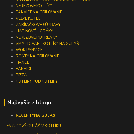
NEREZOVÉ KOTLÍKY
PANVICE NA GRILOVANIE
VEĽKÉ KOTLE
ZABÍJAČKOVÉ SÚPRAVY
LIATINOVÉ HORÁKY
NEREZOVÉ POKRIEVKY
SMALTOVANÉ KOTLÍKY NA GULÁŠ
WOK PANVICE
ROŠTY NA GRILOVANIE
HRNCE
PANVICE
PIZZA
KOTLINY POD KOTLÍKY
Najlepšie z blogu
RECEPTY
NA GULÁŠ
-
FAZUĽOVÝ GULÁŠ V KOTLÍKU