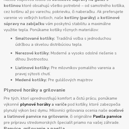
kotlinou
ktoré obsahujú všetko potrebné – od samotného kotlíka,
cez kotlinu až po varechu, pokrievku, či naberačku. Ak preferujete
varenie vo veľkých kotloch, naše
kotliny (paráky)
a
kotlinové
súpravy na zabíjačku
vám poskytnú stabilitu a maximálne
využitie tepla. Ponúkame kotlíky rôznych materiálov:
Smaltované kotlíky:
Tradičná voľba s jednoduchou
údržbou a skvelou distribúciou tepla.
Nerezové kotlíky:
Moderné a vysoko odolné riešenie s
dlhou životnosťou.
Liatinové kotlíky:
Pre milovníkov pomalého varenia a
pravej sýtosti chutí.
Medené kotlíky:
Pre gulášových majstrov
Plynové horáky a grilovanie
Pre tých, ktorí uprednostňujú komfort a čistú prácu, ponúkame
výkonné
plynové horáky
a variče
pod kotlíky, ktoré zabezpečia
plynulý výkon bez dymu. Milovníci grilovania ocenia naše
oceľové
a liatinové panvice na grilovanie
, či originálne
Paella panvice
pre prípravu stredomorských špecialít priamo na vašej záhrade.
Panvice, grilovanie a paella