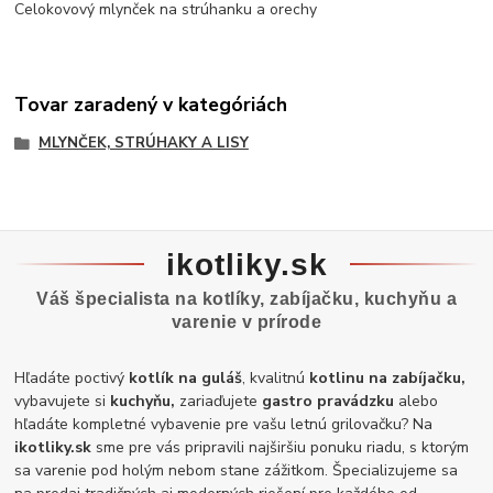
Celokovový mlynček na strúhanku a orechy
Tovar zaradený v kategóriách
MLYNČEK, STRÚHAKY A LISY
ikotliky.sk
Váš špecialista na kotlíky, zabíjačku, kuchyňu a
varenie v prírode
Hľadáte poctivý
kotlík na guláš
, kvalitnú
kotlinu na zabíjačku,
vybavujete si
kuchyňu,
zariaďujete
gastro pravádzku
alebo
hľadáte kompletné vybavenie pre vašu letnú grilovačku? Na
ikotliky.sk
sme pre vás pripravili najširšiu ponuku riadu, s ktorým
sa varenie pod holým nebom stane zážitkom. Špecializujeme sa