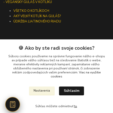
- VEGÁNSKY GULÁŠ V KOTLÍKU
VŠETKO O KOTLÍKOCH
AKÝ VEĽKÝ KOTLÍK NA GULÁŠ?
ÚDRŽBA LIATINOVÉHO RIADU
🍪 Ako by ste radi svoje cookies?
Kontakty
Súbory cookies používame na správne fungovanie nášho e-shopu
+421 919 275 553
av prípade vášho súhlasu tiež na sledovanie štatistík o webe,
meranie efektivity reklamných kampaní, zapamätanie vášho
(Po-Pia, 10-13 hod.)
obľúbeného nastavenia pri používaní stránok, či zobrazenie
reklám zodpovedajúcich vašim preferenciám.
Viac na využitie
ikotliky@ikotliky.sk
cookies
Súhlasím
Nastavenia
Súhlas môžete odmietnuť
tu
.
Vytvorené na
Eshop-rychlo.sk