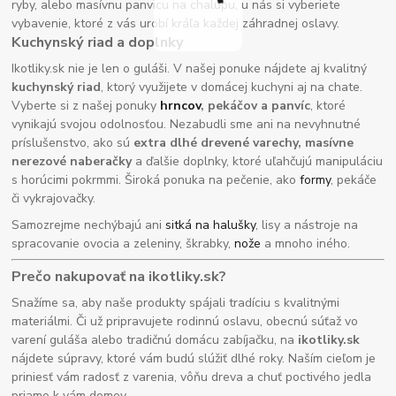
ryby, alebo masívnu panvicu na chalupu, u nás si vyberiete
vybavenie, ktoré z vás urobí kráľa každej záhradnej oslavy.
Kuchynský riad a doplnky
Ikotliky.sk nie je len o guláši. V našej ponuke nájdete aj kvalitný
kuchynský riad
, ktorý využijete v domácej kuchyni aj na chate.
Vyberte si z našej ponuky
hrncov
, pekáčov a panvíc
, ktoré
vynikajú svojou odolnosťou. Nezabudli sme ani na nevyhnutné
príslušenstvo, ako sú
extra dlhé drevené varechy, masívne
nerezové naberačky
a ďalšie doplnky, ktoré uľahčujú manipuláciu
s horúcimi pokrmmi. Široká ponuka na pečenie, ako
formy
, pekáče
či vykrajovačky.
Samozrejme nechýbajú ani
sitká na halušky
, lisy a nástroje na
spracovanie ovocia a zeleniny, škrabky,
nože
a mnoho iného.
Prečo nakupovať na ikotliky.sk?
Snažíme sa, aby naše produkty spájali tradíciu s kvalitnými
materiálmi. Či už pripravujete rodinnú oslavu, obecnú súťaž vo
varení guláša alebo tradičnú domácu zabíjačku, na
ikotliky.sk
nájdete súpravy, ktoré vám budú slúžiť dlhé roky. Naším cieľom je
priniesť vám radosť z varenia, vôňu dreva a chuť poctivého jedla
priamo k vám domov.