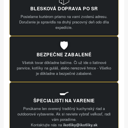
BLESKOVÁ DOPRAVA PO SR
Posielame kuriérom priamo na vami zvolenú adresu.
Doručenie je spravidla na druhý pracovný deň odo dňa
expedície.
🛡️
BEZPEČNE ZABALENÉ
Všetok tovar dôkladne balíme. Či už ide o liatinové
panvice, kotlíky na guláš, alebo nerezové hrnce - Všetko
je dôkladne a bezpečné zabalené.
🍳
ŠPECIALISTI NA VARENIE
Ponúkame len overený tradičný kuchynský riad a
outdoorové vybavenie. Ak si neviete vybrať veľkosť, radi
vám poradíme.
Kontaktujte nás na
ikotliky@ikotliky.sk