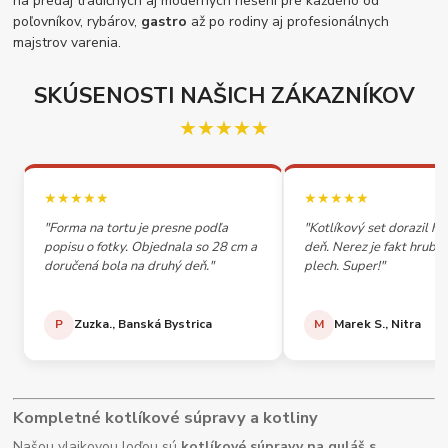
na predaj tradičných aj moderných riešení pre každého od
poľovníkov, rybárov,
gastro
až po rodiny aj profesionálnych
majstrov varenia.
SKÚSENOSTI NAŠICH ZÁKAZNÍKOV
★★★★★
★★★★★
★★★★★
"Forma na tortu je presne podľa
"Kotlíkový set dorazil h
popisu o fotky. Objednala so 28 cm a
deň. Nerez je fakt hrubý,
doručená bola na druhý deň."
plech. Super!"
P
Zuzka., Banská Bystrica
M
Marek S., Nitra
Kompletné kotlíkové súpravy a kotliny
Našou vlajkovou loďou sú
kotlíkové súpravy na guláš s