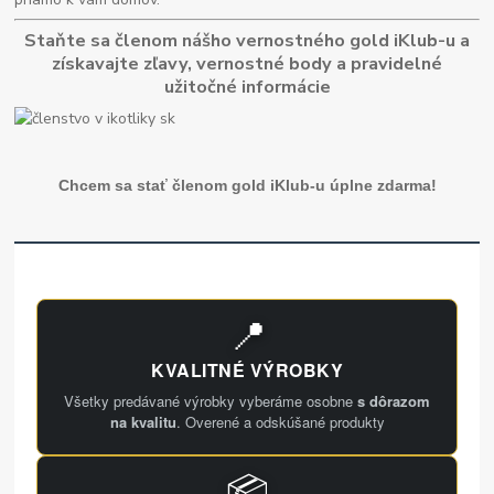
Staňte sa členom nášho vernostného gold iKlub-u a
získavajte zľavy, vernostné body a pravidelné
užitočné informácie
Chcem sa stať členom gold iKlub-u úplne zdarma!
📍
KVALITNÉ VÝROBKY
Všetky predávané výrobky vyberáme osobne
s dôrazom
na kvalitu
. Overené a odskúšané produkty
📦