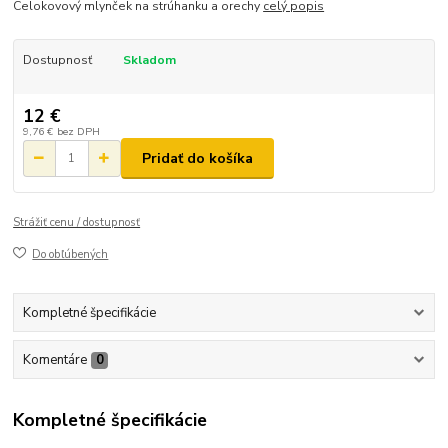
Celokovový mlynček na strúhanku a orechy
celý popis
Dostupnosť
Skladom
12 €
9,76 €
bez DPH
Pridať do košíka
Strážiť cenu / dostupnosť
Do obľúbených
Kompletné špecifikácie
Komentáre
0
Kompletné špecifikácie