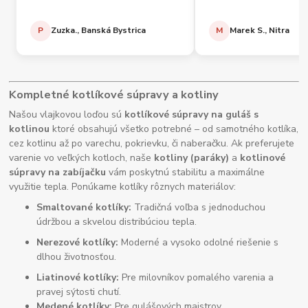
P
Zuzka., Banská Bystrica
M
Marek S., Nitra
Kompletné kotlíkové súpravy a kotliny
Našou vlajkovou loďou sú
kotlíkové súpravy na guláš s
kotlinou
ktoré obsahujú všetko potrebné – od samotného kotlíka,
cez kotlinu až po varechu, pokrievku, či naberačku. Ak preferujete
varenie vo veľkých kotloch, naše
kotliny (paráky)
a
kotlinové
súpravy na zabíjačku
vám poskytnú stabilitu a maximálne
využitie tepla. Ponúkame kotlíky rôznych materiálov:
Smaltované kotlíky:
Tradičná voľba s jednoduchou
údržbou a skvelou distribúciou tepla.
Nerezové kotlíky:
Moderné a vysoko odolné riešenie s
dlhou životnosťou.
Liatinové kotlíky:
Pre milovníkov pomalého varenia a
pravej sýtosti chutí.
Medené kotlíky:
Pre gulášových majstrov