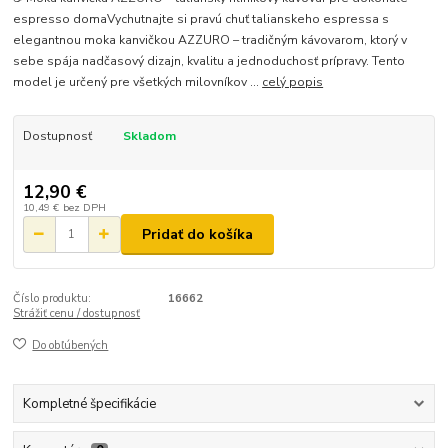
espresso domaVychutnajte si pravú chuť talianskeho espressa s
elegantnou moka kanvičkou AZZURO – tradičným kávovarom, ktorý v
sebe spája nadčasový dizajn, kvalitu a jednoduchosť prípravy. Tento
model je určený pre všetkých milovníkov ...
celý popis
Dostupnosť
Skladom
12,90 €
10,49 €
bez DPH
Pridať do košíka
Číslo produktu:
16662
Strážiť cenu / dostupnosť
Do obľúbených
Kompletné špecifikácie