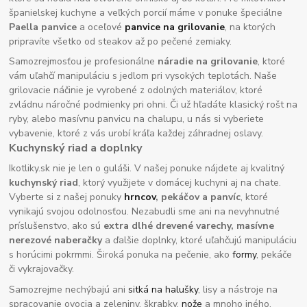
španielskej kuchyne a veľkých porcií máme v ponuke špeciálne
Paella panvice
a oceľové
panvice na grilovanie
, na ktorých
pripravíte všetko od steakov až po pečené zemiaky.
Samozrejmosťou je profesionálne
náradie na grilovanie
, ktoré
vám uľahčí manipuláciu s jedlom pri vysokých teplotách. Naše
grilovacie náčinie je vyrobené z odolných materiálov, ktoré
zvládnu náročné podmienky pri ohni. Či už hľadáte klasický rošt na
ryby, alebo masívnu panvicu na chalupu, u nás si vyberiete
vybavenie, ktoré z vás urobí kráľa každej záhradnej oslavy.
Kuchynský riad a doplnky
Ikotliky.sk nie je len o guláši. V našej ponuke nájdete aj kvalitný
kuchynský riad
, ktorý využijete v domácej kuchyni aj na chate.
Vyberte si z našej ponuky
hrncov
, pekáčov a panvíc
, ktoré
vynikajú svojou odolnosťou. Nezabudli sme ani na nevyhnutné
príslušenstvo, ako sú
extra dlhé drevené varechy, masívne
nerezové naberačky
a ďalšie doplnky, ktoré uľahčujú manipuláciu
s horúcimi pokrmmi. Široká ponuka na pečenie, ako
formy
, pekáče
či vykrajovačky.
Samozrejme nechýbajú ani
sitká na halušky
, lisy a nástroje na
spracovanie ovocia a zeleniny, škrabky,
nože
a mnoho iného.