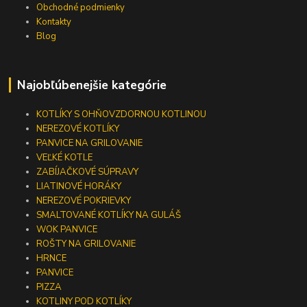
Obchodné podmienky
Kontakty
Blog
Najobľúbenejšie kategórie
KOTLÍKY S OHŇOVZDORNOU KOTLINOU
NEREZOVÉ KOTLÍKY
PANVICE NA GRILOVANIE
VEĽKÉ KOTLE
ZABÍJAČKOVÉ SÚPRAVY
LIATINOVÉ HORÁKY
NEREZOVÉ POKRIEVKY
SMALTOVANÉ KOTLÍKY NA GULÁŠ
WOK PANVICE
ROŠTY NA GRILOVANIE
HRNCE
PANVICE
PIZZA
KOTLINY POD KOTLÍKY