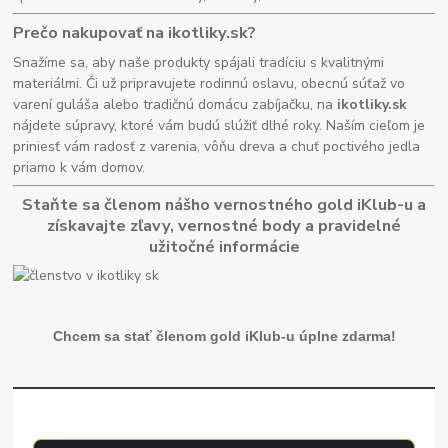
Prečo nakupovať na ikotliky.sk?
Snažíme sa, aby naše produkty spájali tradíciu s kvalitnými
materiálmi. Či už pripravujete rodinnú oslavu, obecnú súťaž vo
varení guláša alebo tradičnú domácu zabíjačku, na
ikotliky.sk
nájdete súpravy, ktoré vám budú slúžiť dlhé roky. Naším cieľom je
priniesť vám radosť z varenia, vôňu dreva a chuť poctivého jedla
priamo k vám domov.
Staňte sa členom nášho vernostného gold iKlub-u a
získavajte zľavy, vernostné body a pravidelné
užitočné informácie
Chcem sa stať členom gold iKlub-u úplne zdarma!