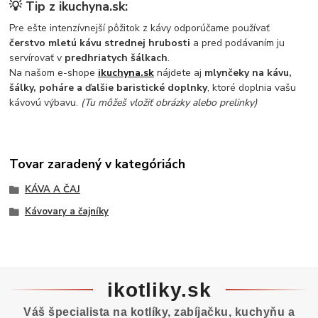
💡
Tip z ikuchyna.sk:
Pre ešte intenzívnejší pôžitok z kávy odporúčame používať
čerstvo mletú kávu strednej hrubosti
a pred podávaním ju
servírovať v
predhriatych šálkach
.
Na našom e-shope
ikuchyna.sk
nájdete aj
mlynčeky na kávu,
šálky, poháre a ďalšie baristické doplnky
, ktoré doplnia vašu
kávovú výbavu.
(Tu môžeš vložiť obrázky alebo prelinky)
Tovar zaradený v kategóriách
KÁVA A ČAJ
Kávovary a čajníky
ikotliky.sk
Váš špecialista na kotlíky, zabíjačku, kuchyňu a