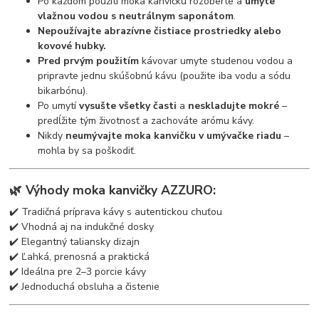
Po každom použití moka kanvičku rozoberte a
umyte
vlažnou vodou s neutrálnym saponátom
.
Nepoužívajte abrazívne čistiace prostriedky alebo
kovové hubky.
Pred prvým použitím
kávovar umyte studenou vodou a
pripravte jednu skúšobnú kávu (použite iba vodu a sódu
bikarbónu).
Po umytí
vysušte všetky časti
a
neskladujte mokré
–
predĺžite tým životnosť a zachováte arómu kávy.
Nikdy
neumývajte moka kanvičku v umývačke riadu
–
mohla by sa poškodiť.
🌿
Výhody moka kanvičky AZZURO:
✔️ Tradičná príprava kávy s autentickou chuťou
✔️ Vhodná aj na indukčné dosky
✔️ Elegantný taliansky dizajn
✔️ Ľahká, prenosná a praktická
✔️ Ideálna pre 2–3 porcie kávy
✔️ Jednoduchá obsluha a čistenie