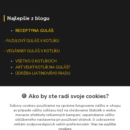
Najlepšie z blogu
RECEPTY
NA GULÁŠ
-
FAZUĽOVÝ GULÁŠ V KOTLÍKU
- VEGÁNSKY GULÁŠ V KOTLÍKU
VŠETKO O KOTLÍKOCH
AKÝ VEĽKÝ KOTLÍK NA GULÁŠ?
ÚDRŽBA LIATINOVÉHO RIADU
🍪 Ako by ste radi svoje cookies?
Kontakty
Súbory cookies používame na správne fungovanie nášho e-shopu
av prípade vášho súhlasu tiež na sledovanie štatistík o webe,
meranie efektivity reklamných kampaní, zapamätanie vášho
+421 919 275 553
obľúbeného nastavenia pri používaní stránok, či zobrazenie
(Po-Pia, 10-13 hod.)
reklám zodpovedajúcich vašim preferenciám.
Viac na využitie
cookies