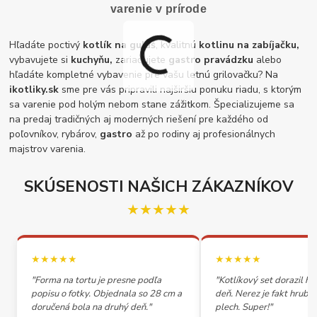
varenie v prírode
Hľadáte poctivý
kotlík na guláš
, kvalitnú
kotlinu na zabíjačku,
vybavujete si
kuchyňu,
zariaďujete
gastro pravádzku
alebo
hľadáte kompletné vybavenie pre vašu letnú grilovačku? Na
ikotliky.sk
sme pre vás pripravili najširšiu ponuku riadu, s ktorým
sa varenie pod holým nebom stane zážitkom. Špecializujeme sa
na predaj tradičných aj moderných riešení pre každého od
poľovníkov, rybárov,
gastro
až po rodiny aj profesionálnych
majstrov varenia.
SKÚSENOSTI NAŠICH ZÁKAZNÍKOV
★★★★★
★★★★★
★★★★★
"Forma na tortu je presne podľa
"Kotlíkový set dorazil h
popisu o fotky. Objednala so 28 cm a
deň. Nerez je fakt hrubý,
doručená bola na druhý deň."
plech. Super!"