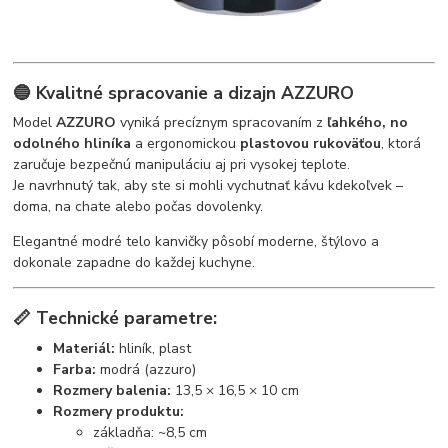
🔵
Kvalitné spracovanie a dizajn AZZURO
Model
AZZURO
vyniká precíznym spracovaním z
ľahkého, no
odolného hliníka
a ergonomickou
plastovou rukoväťou
, ktorá
zaručuje bezpečnú manipuláciu aj pri vysokej teplote.
Je navrhnutý tak, aby ste si mohli vychutnať kávu kdekoľvek –
doma, na chate alebo počas dovolenky.
Elegantné modré telo kanvičky pôsobí moderne, štýlovo a
dokonale zapadne do každej kuchyne.
📏
Technické parametre:
Materiál:
hliník, plast
Farba:
modrá (azzuro)
Rozmery balenia:
13,5 × 16,5 × 10 cm
Rozmery produktu:
základňa: ~8,5 cm