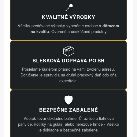
📍
KVALITNÉ VÝROBKY
Všetky predávané výrobky vyberáme osobne
s dôrazom
na kvalitu
. Overené a odskúšané produkty
📦
BLESKOVÁ DOPRAVA PO SR
Posielame kuriérom priamo na vami zvolenú adresu.
Doručenie je spravidla na druhý pracovný deň odo dňa
expedície.
🛡️
BEZPEČNE ZABALENÉ
Všetok tovar dôkladne balíme. Či už ide o liatinové
panvice, kotlíky na guláš, alebo nerezové hrnce - Všetko
je dôkladne a bezpečné zabalené.