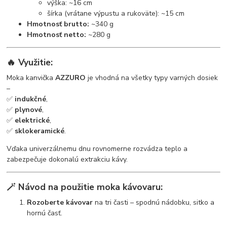
výška: ~16 cm
šírka (vrátane výpustu a rukoväte): ~15 cm
Hmotnosť brutto:
~340 g
Hmotnosť netto:
~280 g
🔥
Využitie:
Moka kanvička
AZZURO
je vhodná na všetky typy varných dosiek
–
✅
indukčné
,
✅
plynové
,
✅
elektrické
,
✅
sklokeramické
.
Vďaka univerzálnemu dnu rovnomerne rozvádza teplo a
zabezpečuje dokonalú extrakciu kávy.
🪄
Návod na použitie moka kávovaru:
Rozoberte kávovar
na tri časti – spodnú nádobku, sitko a
hornú časť.