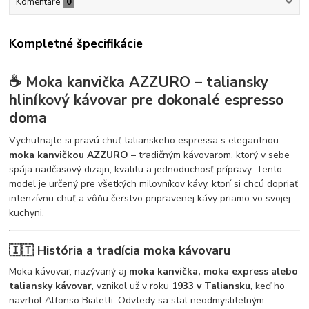
Komentáre
0
Kompletné špecifikácie
☕
Moka kanvička AZZURO – taliansky
hliníkový kávovar pre dokonalé espresso
doma
Vychutnajte si pravú chuť talianskeho espressa s elegantnou
moka kanvičkou AZZURO
– tradičným kávovarom, ktorý v sebe
spája nadčasový dizajn, kvalitu a jednoduchosť prípravy. Tento
model je určený pre všetkých milovníkov kávy, ktorí si chcú dopriať
intenzívnu chuť a vôňu čerstvo pripravenej kávy priamo vo svojej
kuchyni.
🇮🇹
História a tradícia moka kávovaru
Moka kávovar, nazývaný aj
moka kanvička, moka express alebo
taliansky kávovar
, vznikol už v roku
1933 v Taliansku
, keď ho
navrhol Alfonso Bialetti. Odvtedy sa stal neodmysliteľným