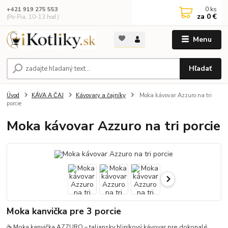
0
ks
+421 919 275 553
za
0 €
(Po-Pia, 10-13 hod.)
Menu
Hľadať
Úvod
KÁVA A ČAJ
Kávovary a čajníky
Moka kávovar Azzuro na tri
porcie
Moka kávovar Azzuro na tri porcie
Moka kanvička pre 3 porcie
☕ Moka kanvička AZZURO – taliansky hliníkový kávovar pre dokonalé