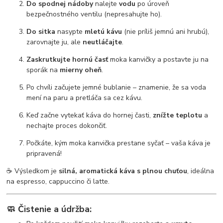
Do spodnej nádoby
nalejte
vodu
po úroveň
bezpečnostného ventilu (nepresahujte ho).
Do sitka
nasypte
mletú kávu
(nie príliš jemnú ani hrubú),
zarovnajte ju, ale
neutláčajte
.
Zaskrutkujte hornú časť
moka kanvičky a postavte ju na
sporák na
mierny oheň
.
Po chvíli začujete jemné bublanie – znamenie, že sa voda
mení na paru a pretláča sa cez kávu.
Keď začne vytekať káva do hornej časti,
znížte teplotu
a
nechajte proces dokončiť.
Počkáte, kým moka kanvička prestane syčať – vaša káva je
pripravená!
☕ Výsledkom je
silná, aromatická káva s plnou chuťou
, ideálna
na espresso, cappuccino či latte.
🧼
Čistenie a údržba: