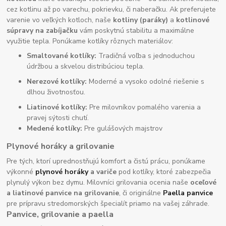
cez kotlinu až po varechu, pokrievku, či naberačku. Ak preferujete
varenie vo veľkých kotloch, naše
kotliny (paráky)
a
kotlinové
súpravy na zabíjačku
vám poskytnú stabilitu a maximálne
využitie tepla. Ponúkame kotlíky rôznych materiálov:
Smaltované kotlíky:
Tradičná voľba s jednoduchou
údržbou a skvelou distribúciou tepla.
Nerezové kotlíky:
Moderné a vysoko odolné riešenie s
dlhou životnosťou.
Liatinové kotlíky:
Pre milovníkov pomalého varenia a
pravej sýtosti chutí.
Medené kotlíky:
Pre gulášových majstrov
Plynové horáky a grilovanie
Pre tých, ktorí uprednostňujú komfort a čistú prácu, ponúkame
výkonné
plynové horáky
a variče
pod kotlíky, ktoré zabezpečia
plynulý výkon bez dymu. Milovníci grilovania ocenia naše
oceľové
a liatinové panvice na grilovanie
, či originálne
Paella panvice
pre prípravu stredomorských špecialít priamo na vašej záhrade.
Panvice, grilovanie a paella