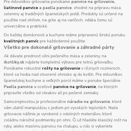
Pre milovníkov grilovania ponúkame
panvice na grilovanie,
liatinové panvice
a paella panvice
, vhodné na prípravu mäsa,
zeleniny aj tradičných španielskych jedál. Produkty sú určené na
použitie nad ohňom, na grile aj na varičoch, vďaka čomu sú
univerzálne a praktické.
Do každej domácnosti a kuchyne máme pripravenú širokú ponuku
kvalitných panvíc
pre každodenné použitie.
Všetko pre dokonalé grilovanie a záhradné párty
Ak dávate prednosť vôni pečeného mäsa a zeleniny, na
ikotliky.sk
nájdete kompletnú výbavu pre letnú grilovačku.
Ponúkame robustné
rošty na grilovanie
v rôznych rozmeroch,
ktoré sa hodia nad otvorené ohnisko aj do kotlín. Pre milovníkov
španielskej kuchyne a veľkých porcií máme v ponuke špeciálne
Paella panvice
a oceľové
panvice na grilovanie
, na ktorých
pripravíte všetko od steakov až po pečené zemiaky.
Samozrejmosťou je profesionálne
náradie na grilovanie
, ktoré
vám uľahčí manipuláciu s jedlom pri vysokých teplotách. Naše
grilovacie náčinie je vyrobené z odolných materiálov, ktoré
zvládnu náročné podmienky pri ohni. Či už hľadáte klasický rošt na
ryby, alebo masívnu panvicu na chalupu, u nás si vyberiete