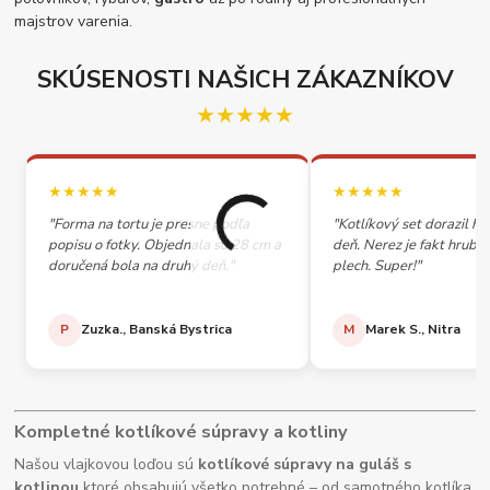
majstrov varenia.
SKÚSENOSTI NAŠICH ZÁKAZNÍKOV
★★★★★
★★★★★
★★★★★
"Forma na tortu je presne podľa
"Kotlíkový set dorazil h
popisu o fotky. Objednala so 28 cm a
deň. Nerez je fakt hrubý,
doručená bola na druhý deň."
plech. Super!"
P
Zuzka., Banská Bystrica
M
Marek S., Nitra
Kompletné kotlíkové súpravy a kotliny
Našou vlajkovou loďou sú
kotlíkové súpravy na guláš s
kotlinou
ktoré obsahujú všetko potrebné – od samotného kotlíka,