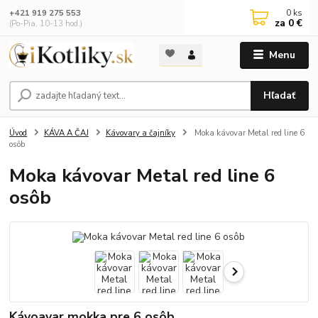
0
ks
+421 919 275 553
za
0 €
(Po-Pia, 10-13 hod.)
Menu
Hľadať
Úvod
KÁVA A ČAJ
Kávovary a čajníky
Moka kávovar Metal red line 6
osôb
Moka kávovar Metal red line 6
osôb
Kávoavar mokka pre 6 osôb