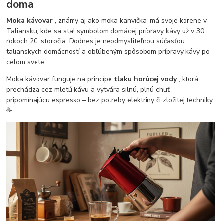
doma
Moka kávovar
, známy aj ako moka kanvička, má svoje korene v
Taliansku, kde sa stal symbolom domácej prípravy kávy už v 30.
rokoch 20. storočia. Dodnes je neodmysliteľnou súčasťou
talianskych domácností a obľúbeným spôsobom prípravy kávy po
celom svete.
Moka kávovar funguje na princípe
tlaku horúcej vody
, ktorá
prechádza cez mletú kávu a vytvára silnú, plnú chuť
pripomínajúcu espresso – bez potreby elektriny či zložitej techniky
☕