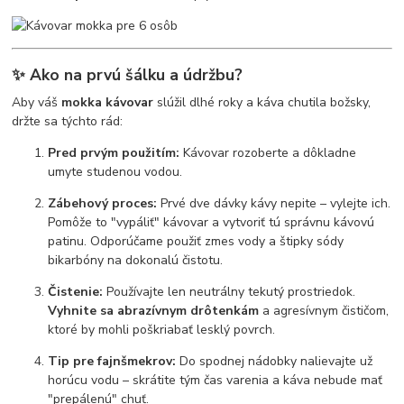
✨ Ako na prvú šálku a údržbu?
Aby váš
mokka kávovar
slúžil dlhé roky a káva chutila božsky,
držte sa týchto rád:
Pred prvým použitím:
Kávovar rozoberte a dôkladne
umyte studenou vodou.
Zábehový proces:
Prvé dve dávky kávy nepite – vylejte ich.
Pomôže to "vypáliť" kávovar a vytvoriť tú správnu kávovú
patinu. Odporúčame použiť zmes vody a štipky sódy
bikarbóny na dokonalú čistotu.
Čistenie:
Používajte len neutrálny tekutý prostriedok.
Vyhnite sa abrazívnym drôtenkám
a agresívnym čističom,
ktoré by mohli poškriabať lesklý povrch.
Tip pre fajnšmekrov:
Do spodnej nádobky nalievajte už
horúcu vodu – skrátite tým čas varenia a káva nebude mať
"prepálenú" chuť.