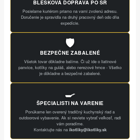
BLESKOVÁ DOPRAVA PO SR
Posielame kuriérom priamo na vami zvolenú adresu.
Doručenie je spravidla na druhý pracovný deň odo dňa
expedície.
🛡️
BEZPEČNE ZABALENÉ
Všetok tovar dôkladne balíme. Či už ide o liatinové
panvice, kotlíky na guláš, alebo nerezové hrnce - Všetko
je dôkladne a bezpečné zabalené.
🍳
ŠPECIALISTI NA VARENIE
Ponúkame len overený tradičný kuchynský riad a
outdoorové vybavenie. Ak si neviete vybrať veľkosť, radi
vám poradíme.
Kontaktujte nás na
ikotliky@ikotliky.sk