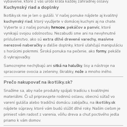
vybavenie, ktoré z vás urobí kráľa každej záhradnej oslavy.
Kuchynský riad a doplnky
Ikotliky.sk nie je len o guláši. V našej ponuke nájdete aj kvalitný
kuchynský riad
, ktorý využijete v domácej kuchyni aj na chate.
Vyberte si z našej ponuky
hrncov
, pekáčov a panvíc
, ktoré
vynikajú svojou odolnosťou. Nezabudli sme ani na nevyhnutné
príslušenstvo, ako sú
extra dlhé drevené varechy, masívne
nerezové naberačky
a ďalšie doplnky, ktoré uľahčujú manipuláciu
s horúcimi pokrmmi. Široká ponuka na pečenie, ako
formy
, pekáče
či vykrajovačky.
Samozrejme nechýbajú ani
sitká na halušky
, lisy a nástroje na
spracovanie ovocia a zeleniny, škrabky,
nože
a mnoho iného.
Prečo nakupovať na ikotliky.sk?
Snažíme sa, aby naše produkty spájali tradíciu s kvalitnými
materiálmi. Či už pripravujete rodinnú oslavu, obecnú súťaž vo
varení guláša alebo tradičnú domácu zabíjačku, na
ikotliky.sk
nájdete súpravy, ktoré vám budú slúžiť dlhé roky. Naším cieľom je
priniesť vám radosť z varenia, vôňu dreva a chuť poctivého jedla
priamo k vám domov.