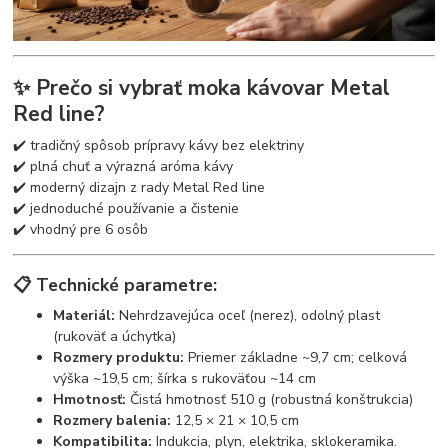
✨ Prečo si vybrať moka kávovar Metal
Red line?
✔️ tradičný spôsob prípravy kávy bez elektriny
✔️ plná chuť a výrazná aróma kávy
✔️ moderný dizajn z rady Metal Red line
✔️ jednoduché používanie a čistenie
✔️ vhodný pre 6 osôb
📋 Technické parametre:
Materiál:
Nehrdzavejúca oceľ (nerez), odolný plast
(rukoväť a úchytka)
Rozmery produktu:
Priemer základne ~9,7 cm; celková
výška ~19,5 cm; šírka s rukoväťou ~14 cm
Hmotnosť:
Čistá hmotnosť 510 g (robustná konštrukcia)
Rozmery balenia:
12,5 × 21 × 10,5 cm
Kompatibilita:
Indukcia, plyn, elektrika, sklokeramika.