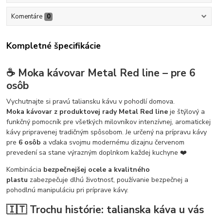
Komentáre
0
Kompletné špecifikácie
☕ Moka kávovar Metal Red line – pre 6
osôb
Vychutnajte si pravú taliansku kávu v pohodlí domova.
Moka kávovar z produktovej rady Metal Red line
je štýlový a
funkčný pomocník pre všetkých milovníkov intenzívnej, aromatickej
kávy pripravenej tradičným spôsobom. Je určený na prípravu kávy
pre
6 osôb
a vďaka svojmu modernému dizajnu červenom
prevedení sa stane výrazným doplnkom každej kuchyne ❤️
Kombinácia
bezpečnejšej ocele a kvalitného
plastu
zabezpečuje dlhú životnosť, používanie bezpečnej a
pohodlnú manipuláciu pri príprave kávy.
🇮🇹 Trochu histórie: talianska káva u vás