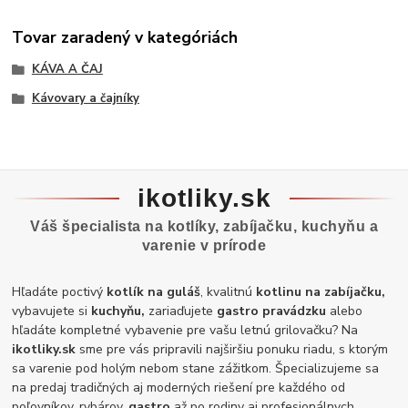
Tovar zaradený v kategóriách
KÁVA A ČAJ
Kávovary a čajníky
ikotliky.sk
Váš špecialista na kotlíky, zabíjačku, kuchyňu a
varenie v prírode
Hľadáte poctivý
kotlík na guláš
, kvalitnú
kotlinu na zabíjačku,
vybavujete si
kuchyňu,
zariaďujete
gastro pravádzku
alebo
hľadáte kompletné vybavenie pre vašu letnú grilovačku? Na
ikotliky.sk
sme pre vás pripravili najširšiu ponuku riadu, s ktorým
sa varenie pod holým nebom stane zážitkom. Špecializujeme sa
na predaj tradičných aj moderných riešení pre každého od
poľovníkov, rybárov,
gastro
až po rodiny aj profesionálnych