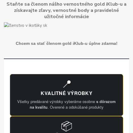
Staňte sa členom nášho vernostného gold iKlub-u a
získavajte zľavy, vernostné body a pravidelné
užitočné informácie
Chcem sa stať členom gold iKlub-u úplne zdarma!
📍
KVALITNÉ VÝROBKY
Všetky predávané výrobky vyberáme osobne
s dôrazom
na kvalitu
. Overené a odskúšané produkty
📦