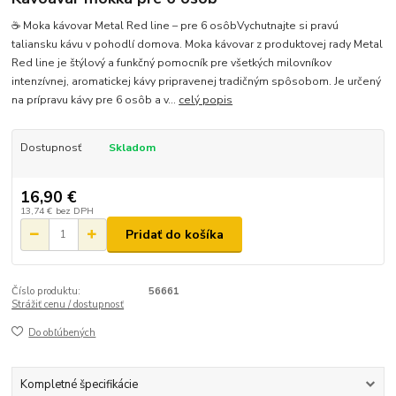
☕ Moka kávovar Metal Red line – pre 6 osôbVychutnajte si pravú
taliansku kávu v pohodlí domova. Moka kávovar z produktovej rady Metal
Red line je štýlový a funkčný pomocník pre všetkých milovníkov
intenzívnej, aromatickej kávy pripravenej tradičným spôsobom. Je určený
na prípravu kávy pre 6 osôb a v...
celý popis
Dostupnosť
Skladom
16,90 €
13,74 €
bez DPH
Pridať do košíka
Číslo produktu:
56661
Strážiť cenu / dostupnosť
Do obľúbených
Kompletné špecifikácie