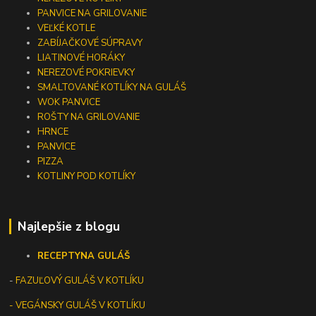
PANVICE NA GRILOVANIE
VEĽKÉ KOTLE
ZABÍJAČKOVÉ SÚPRAVY
LIATINOVÉ HORÁKY
NEREZOVÉ POKRIEVKY
SMALTOVANÉ KOTLÍKY NA GULÁŠ
WOK PANVICE
ROŠTY NA GRILOVANIE
HRNCE
PANVICE
PIZZA
KOTLINY POD KOTLÍKY
Najlepšie z blogu
RECEPTY
NA GULÁŠ
-
FAZUĽOVÝ GULÁŠ V KOTLÍKU
- VEGÁNSKY GULÁŠ V KOTLÍKU