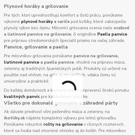
Plynové horáky a grilovanie
Pre tých, ktorí uprednostňujú komfort a čistú prácu, ponúkame
výkonné
plynové horáky
a variče
pod kotlíky, ktoré zabezpečia
plynulý výkon bez dymu. Milovníci grilovania ocenia naše
oceľové
a liatinové panvice na grilovanie
, či originálne
Paella panvice
pre prípravu stredomorských špecialít priamo na vašej záhrade.
Panvice, grilovanie a paella
Pre milovníkov grilovania ponúkame
panvice na grilovanie,
liatinové panvice
a paella panvice
, vhodné na prípravu mäsa,
zeleniny aj tradičných španielskych jedál. Produkty sú určené na
použitie nad ohňom, na grile aj na varičoch, vďaka čomu sú
univerzálne a praktické.
Do každej domácnosti a kuchyne máme pripravenú širokú ponuku
kvalitných panvíc
pre každodenné použitie.
Všetko pre dokonalé grilovanie a záhradné párty
Ak dávate prednosť vôni pečeného mäsa a zeleniny, na
ikotliky.sk
nájdete kompletnú výbavu pre letnú grilovačku.
Ponúkame robustné
rošty na grilovanie
v rôznych rozmeroch,
ktoré sa hodia nad otvorené ohnisko aj do kotlín. Pre milovníkov