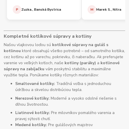
P
Zuzka., Banská Bystrica
M
Marek S., Nitra
Kompletné kotlíkové súpravy a kotliny
Našou vlajkovou loďou sú
kotlíkové súpravy na guláš s
kotlinou
ktoré obsahujú všetko potrebné – od samotného kotlíka,
cez kotlinu až po varechu, pokrievku, či naberačku. Ak preferujete
varenie vo veľkých kotloch, naše
kotliny (paráky)
a
kotlinové
súpravy na zabíjačku
vám poskytnú stabilitu a maximálne
využitie tepla. Ponúkame kotlíky rôznych materiálov:
Smaltované kotlíky:
Tradičná voľba s jednoduchou
údržbou a skvelou distribúciou tepla.
Nerezové kotlíky:
Moderné a vysoko odolné riešenie s
dlhou životnosťou.
Liatinové kotlíky:
Pre milovníkov pomalého varenia a
pravej sýtosti chutí.
Medené kotlíky:
Pre gulášových majstrov