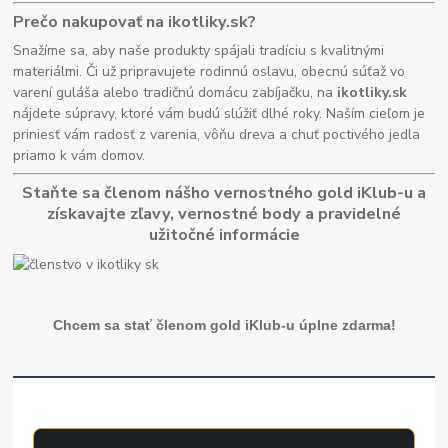
Prečo nakupovať na ikotliky.sk?
Snažíme sa, aby naše produkty spájali tradíciu s kvalitnými
materiálmi. Či už pripravujete rodinnú oslavu, obecnú súťaž vo
varení guláša alebo tradičnú domácu zabíjačku, na
ikotliky.sk
nájdete súpravy, ktoré vám budú slúžiť dlhé roky. Naším cieľom je
priniesť vám radosť z varenia, vôňu dreva a chuť poctivého jedla
priamo k vám domov.
Staňte sa členom nášho vernostného gold iKlub-u a
získavajte zľavy, vernostné body a pravidelné
užitočné informácie
Chcem sa stať členom gold iKlub-u úplne zdarma!