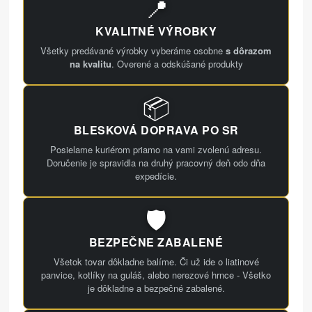
📍
KVALITNÉ VÝROBKY
Všetky predávané výrobky vyberáme osobne
s dôrazom
na kvalitu
. Overené a odskúšané produkty
📦
BLESKOVÁ DOPRAVA PO SR
Posielame kuriérom priamo na vami zvolenú adresu.
Doručenie je spravidla na druhý pracovný deň odo dňa
expedície.
🛡️
BEZPEČNE ZABALENÉ
Všetok tovar dôkladne balíme. Či už ide o liatinové
panvice, kotlíky na guláš, alebo nerezové hrnce - Všetko
je dôkladne a bezpečné zabalené.