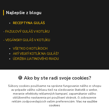
Najlepšie z blogu
RECEPTY
NA GULÁŠ
-
FAZUĽOVÝ GULÁŠ V KOTLÍKU
- VEGÁNSKY GULÁŠ V KOTLÍKU
VŠETKO O KOTLÍKOCH
AKÝ VEĽKÝ KOTLÍK NA GULÁŠ?
ÚDRŽBA LIATINOVÉHO RIADU
🍪 Ako by ste radi svoje cookies?
Kontakty
Súbory cookies používame na správne fungovanie nášho e-shopu
av prípade vášho súhlasu tiež na sledovanie štatistík o webe,
meranie efektivity reklamných kampaní, zapamätanie vášho
+421 919 275 553
obľúbeného nastavenia pri používaní stránok, či zobrazenie
(Po-Pia, 10-13 hod.)
reklám zodpovedajúcich vašim preferenciám.
Viac na využitie
cookies