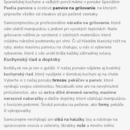
španielskej kuchyne a veľkých porcií máme v ponuke špeciálne
Paella panvice
a oceľové
panvice na grilovanie
, na ktorých
pripravíte všetko od steakov až po pečené zemiaky.
Samozrejmosťou je profesionálne
náradie na grilovanie
, ktoré
vám uľahčí manipuláciu s jedlom pri vysokých teplotách. Naše
grilovacie náčinie je vyrobené z odolných materiálov, ktoré
zvládnu náročné podmienky pri ohni. Či už hľadáte klasický rošt na
ryby, alebo masívnu panvicu na chalupu, u nás si vyberiete
vybavenie, ktoré z vás urobí kráľa každej záhradnej oslavy.
Kuchynský riad a doplnky
Ikotliky.sk nie je len o guláši. V našej ponuke nájdete aj kvalitný
kuchynský riad
, ktorý využijete v domácej kuchyni aj na chate.
Vyberte si z našej ponuky
hrncov
, pekáčov a panvíc
, ktoré
vynikajú svojou odolnosťou. Nezabudli sme ani na nevyhnutné
príslušenstvo, ako sú
extra dlhé drevené varechy, masívne
nerezové naberačky
a ďalšie doplnky, ktoré uľahčujú manipuláciu
s horúcimi pokrmmi. Široká ponuka na pečenie, ako
formy
, pekáče
či vykrajovačky.
Samozrejme nechýbajú ani
sitká na halušky
, lisy a nástroje na
spracovanie ovocia a zeleniny, škrabky,
nože
a mnoho iného.