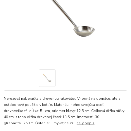
Nerezová naberačka s drevenou rukoväťou Vhodná na domáce, ale aj
outdoorové použitie v kotlíku Materiál: nehrdzavejúca oceľ,
drevoVeľkosť: dĺžka: 51 cm, priemer hlavy: 12,5 cm; Celková dĺžka rúčky:
40 cm, z toho dĺžka drevenej časti: 13,5 cmHmotnosť: 301
gKapacita: 250 mlČistenie: umývať neutr...
celý popis