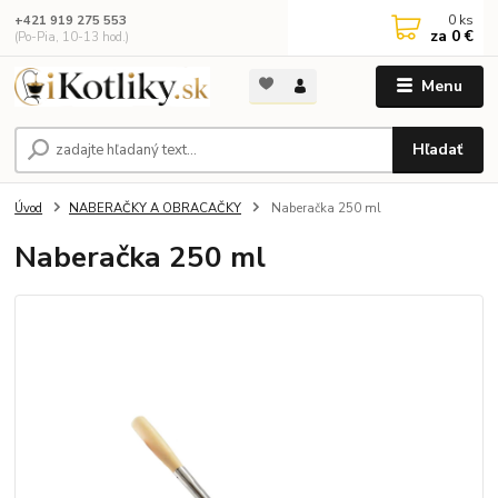
0
ks
+421 919 275 553
za
0 €
(Po-Pia, 10-13 hod.)
Menu
Hľadať
Úvod
NABERAČKY A OBRACAČKY
Naberačka 250 ml
Naberačka 250 ml