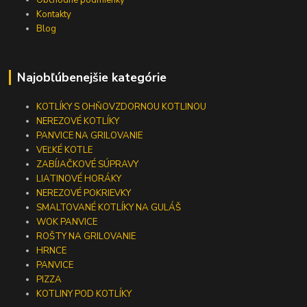
Obchodné podmienky
Kontakty
Blog
Najobľúbenejšie kategórie
KOTLÍKY S OHŇOVZDORNOU KOTLINOU
NEREZOVÉ KOTLÍKY
PANVICE NA GRILOVANIE
VEĽKÉ KOTLE
ZABÍJAČKOVÉ SÚPRAVY
LIATINOVÉ HORÁKY
NEREZOVÉ POKRIEVKY
SMALTOVANÉ KOTLÍKY NA GULÁŠ
WOK PANVICE
ROŠTY NA GRILOVANIE
HRNCE
PANVICE
PIZZA
KOTLINY POD KOTLÍKY