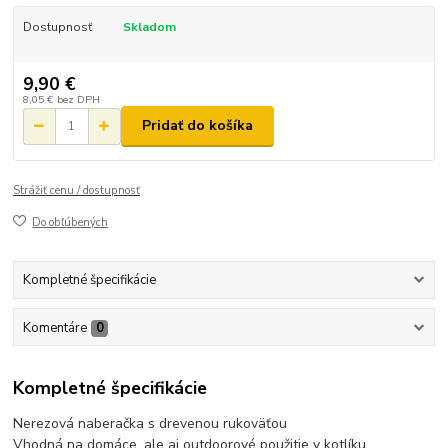
Dostupnosť
Skladom
9,90 €
8,05 €
bez DPH
Pridať do košíka
Strážiť cenu / dostupnosť
Do obľúbených
Kompletné špecifikácie
Komentáre
0
Kompletné špecifikácie
Nerezová naberačka s drevenou rukoväťou
Vhodná na domáce, ale aj outdoorové použitie v kotlíku