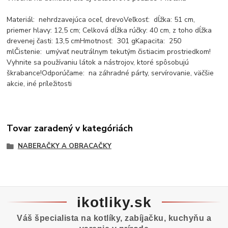
Materiál: nehrdzavejúca oceľ, drevoVeľkosť: dĺžka: 51 cm,
priemer hlavy: 12,5 cm; Celková dĺžka rúčky: 40 cm, z toho dĺžka
drevenej časti: 13,5 cmHmotnosť: 301 gKapacita: 250
mlČistenie: umývať neutrálnym tekutým čistiacim prostriedkom!
Vyhnite sa používaniu látok a nástrojov, ktoré spôsobujú
škrabance!Odporúčame: na záhradné párty, servírovanie, väčšie
akcie, iné príležitosti
Tovar zaradený v kategóriách
NABERAČKY A OBRACAČKY
ikotliky.sk
Váš špecialista na kotlíky, zabíjačku, kuchyňu a