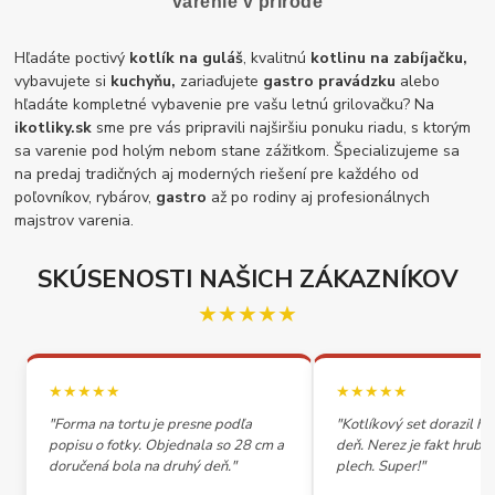
varenie v prírode
Hľadáte poctivý
kotlík na guláš
, kvalitnú
kotlinu na zabíjačku,
vybavujete si
kuchyňu,
zariaďujete
gastro pravádzku
alebo
hľadáte kompletné vybavenie pre vašu letnú grilovačku? Na
ikotliky.sk
sme pre vás pripravili najširšiu ponuku riadu, s ktorým
sa varenie pod holým nebom stane zážitkom. Špecializujeme sa
na predaj tradičných aj moderných riešení pre každého od
poľovníkov, rybárov,
gastro
až po rodiny aj profesionálnych
majstrov varenia.
SKÚSENOSTI NAŠICH ZÁKAZNÍKOV
★★★★★
★★★★★
★★★★★
"Forma na tortu je presne podľa
"Kotlíkový set dorazil h
popisu o fotky. Objednala so 28 cm a
deň. Nerez je fakt hrubý,
doručená bola na druhý deň."
plech. Super!"