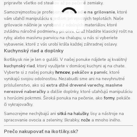
pripravíte všetko od steakov až po pečené zemiaky.
Samozrejmosťou je profesionálne
náradie na grilovanie
, ktoré
vám uľahčí manipuláciu s jedlom pri vysokých teplotách. Naše
grilovacie náčinie je vyrobené z odolných materiálov, ktoré
zvládnu náročné podmienky pri ohni. Či už hľadáte klasický rošt na
ryby, alebo masívnu panvicu na chalupu, u nás si vyberiete
vybavenie, ktoré z vás urobí kráľa každej záhradnej oslavy.
Kuchynský riad a doplnky
Ikotliky.sk nie je len o guláši. V našej ponuke nájdete aj kvalitný
kuchynský riad
, ktorý využijete v domácej kuchyni aj na chate.
Vyberte si z našej ponuky
hrncov
, pekáčov a panvíc
, ktoré
vynikajú svojou odolnosťou. Nezabudli sme ani na nevyhnutné
príslušenstvo, ako sú
extra dlhé drevené varechy, masívne
nerezové naberačky
a ďalšie doplnky, ktoré uľahčujú manipuláciu
s horúcimi pokrmmi. Široká ponuka na pečenie, ako
formy
, pekáče
či vykrajovačky.
Samozrejme nechýbajú ani
sitká na halušky
, lisy a nástroje na
spracovanie ovocia a zeleniny, škrabky,
nože
a mnoho iného.
Prečo nakupovať na ikotliky.sk?