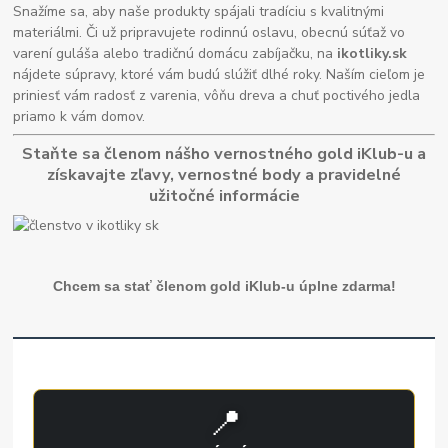
Snažíme sa, aby naše produkty spájali tradíciu s kvalitnými
materiálmi. Či už pripravujete rodinnú oslavu, obecnú súťaž vo
varení guláša alebo tradičnú domácu zabíjačku, na
ikotliky.sk
nájdete súpravy, ktoré vám budú slúžiť dlhé roky. Naším cieľom je
priniesť vám radosť z varenia, vôňu dreva a chuť poctivého jedla
priamo k vám domov.
Staňte sa členom nášho vernostného gold iKlub-u a
získavajte zľavy, vernostné body a pravidelné
užitočné informácie
Chcem sa stať členom gold iKlub-u úplne zdarma!
📍