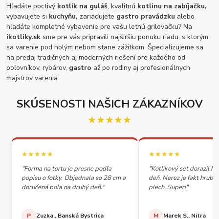
Hľadáte poctivý
kotlík na guláš
, kvalitnú
kotlinu na zabíjačku,
vybavujete si
kuchyňu,
zariaďujete
gastro pravádzku
alebo
hľadáte kompletné vybavenie pre vašu letnú grilovačku? Na
ikotliky.sk
sme pre vás pripravili najširšiu ponuku riadu, s ktorým
sa varenie pod holým nebom stane zážitkom. Špecializujeme sa
na predaj tradičných aj moderných riešení pre každého od
poľovníkov, rybárov,
gastro
až po rodiny aj profesionálnych
majstrov varenia.
SKÚSENOSTI NAŠICH ZÁKAZNÍKOV
★★★★★
★★★★★
★★★★★
"Forma na tortu je presne podľa
"Kotlíkový set dorazil h
popisu o fotky. Objednala so 28 cm a
deň. Nerez je fakt hrubý,
doručená bola na druhý deň."
plech. Super!"
P
Zuzka., Banská Bystrica
M
Marek S., Nitra