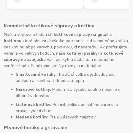
Kompletné kotlíkové súpravy a kotliny
Našou vlajkovou loďou sú
kotlíkové súpravy na guláš s
kotlinou
ktoré obsahujú všetko potrebné – od samotného kotlíka,
cez kotlinu až po varechu, pokrievku, či naberačku. Ak preferujete
varenie vo veľkých kotloch, naše
kotliny (paráky)
a
kotlinové
súpravy na zabíjačku
vám poskytnú stabilitu a maximálne
využitie tepla. Ponúkame kotlíky rôznych materiálov:
Smaltované kotlíky:
Tradičná voľba s jednoduchou
údržbou a skvelou distribúciou tepla.
Nerezové kotlíky:
Moderné a vysoko odolné riešenie s
dlhou životnosťou.
Liatinové kotlíky:
Pre milovníkov pomalého varenia a
pravej sýtosti chutí.
Medené kotlíky:
Pre gulášových majstrov
Plynové horáky a grilovanie