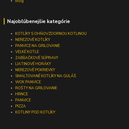
Blog
Najobľúbenejšie kategórie
KOTLÍKY S OHŇOVZDORNOU KOTLINOU
NEREZOVÉ KOTLÍKY
PANVICE NA GRILOVANIE
VEĽKÉ KOTLE
ZABÍJAČKOVÉ SÚPRAVY
LIATINOVÉ HORÁKY
NEREZOVÉ POKRIEVKY
SMALTOVANÉ KOTLÍKY NA GULÁŠ
WOK PANVICE
ROŠTY NA GRILOVANIE
HRNCE
PANVICE
PIZZA
KOTLINY POD KOTLÍKY