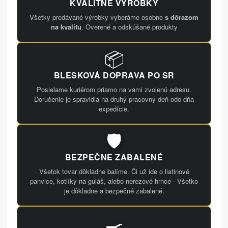
KVALITNÉ VÝROBKY
Všetky predávané výrobky vyberáme osobne
s dôrazom
na kvalitu
. Overené a odskúšané produkty
📦
BLESKOVÁ DOPRAVA PO SR
Posielame kuriérom priamo na vami zvolenú adresu.
Doručenie je spravidla na druhý pracovný deň odo dňa
expedície.
🛡️
BEZPEČNE ZABALENÉ
Všetok tovar dôkladne balíme. Či už ide o liatinové
panvice, kotlíky na guláš, alebo nerezové hrnce - Všetko
je dôkladne a bezpečné zabalené.
🍳