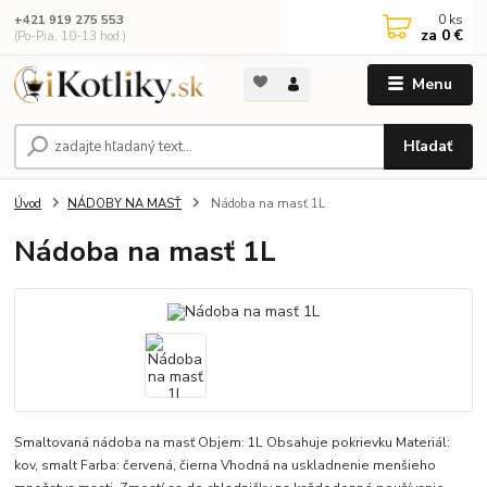
0
ks
+421 919 275 553
za
0 €
(Po-Pia, 10-13 hod.)
Menu
Hľadať
Úvod
NÁDOBY NA MASŤ
Nádoba na masť 1L
Nádoba na masť 1L
Smaltovaná nádoba na masť Objem: 1L Obsahuje pokrievku Materiál:
kov, smalt Farba: červená, čierna Vhodná na uskladnenie menšieho