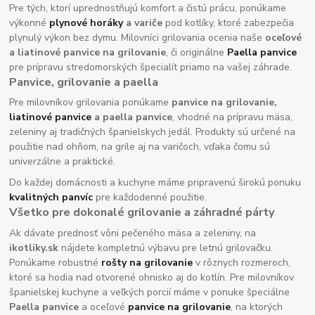
Pre tých, ktorí uprednostňujú komfort a čistú prácu, ponúkame
výkonné
plynové horáky
a variče
pod kotlíky, ktoré zabezpečia
plynulý výkon bez dymu. Milovníci grilovania ocenia naše
oceľové
a liatinové panvice na grilovanie
, či originálne
Paella panvice
pre prípravu stredomorských špecialít priamo na vašej záhrade.
Panvice, grilovanie a paella
Pre milovníkov grilovania ponúkame
panvice na grilovanie,
liatinové panvice
a paella panvice
, vhodné na prípravu mäsa,
zeleniny aj tradičných španielskych jedál. Produkty sú určené na
použitie nad ohňom, na grile aj na varičoch, vďaka čomu sú
univerzálne a praktické.
Do každej domácnosti a kuchyne máme pripravenú širokú ponuku
kvalitných panvíc
pre každodenné použitie.
Všetko pre dokonalé grilovanie a záhradné párty
Ak dávate prednosť vôni pečeného mäsa a zeleniny, na
ikotliky.sk
nájdete kompletnú výbavu pre letnú grilovačku.
Ponúkame robustné
rošty na grilovanie
v rôznych rozmeroch,
ktoré sa hodia nad otvorené ohnisko aj do kotlín. Pre milovníkov
španielskej kuchyne a veľkých porcií máme v ponuke špeciálne
Paella panvice
a oceľové
panvice na grilovanie
, na ktorých