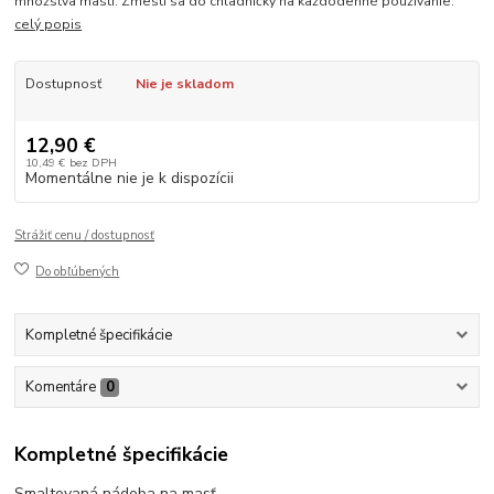
množstva masti. Zmestí sa do chladničky na každodenné používanie.
celý popis
Dostupnosť
Nie je skladom
12,90 €
10,49 €
bez DPH
Momentálne nie je k dispozícii
Strážiť cenu / dostupnosť
Do obľúbených
Kompletné špecifikácie
Komentáre
0
Kompletné špecifikácie
Smaltovaná nádoba na masť