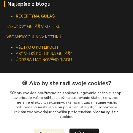
Najlepšie z blogu
RECEPTY
NA GULÁŠ
-
FAZUĽOVÝ GULÁŠ V KOTLÍKU
- VEGÁNSKY GULÁŠ V KOTLÍKU
VŠETKO O KOTLÍKOCH
AKÝ VEĽKÝ KOTLÍK NA GULÁŠ?
ÚDRŽBA LIATINOVÉHO RIADU
🍪 Ako by ste radi svoje cookies?
Kontakty
Súbory cookies používame na správne fungovanie nášho e-shopu
av prípade vášho súhlasu tiež na sledovanie štatistík o webe,
meranie efektivity reklamných kampaní, zapamätanie vášho
+421 919 275 553
obľúbeného nastavenia pri používaní stránok, či zobrazenie
(Po-Pia, 10-13 hod.)
reklám zodpovedajúcich vašim preferenciám.
Viac na využitie
cookies
ikotliky@ikotliky.sk