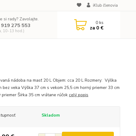
iKlub členovia
e si rady? Zavolajte.
0
ks
 919 275 553
za
0 €
a, 10-13 hod.)
vaná nádoba na masť 20 L Objem: cca 20 L Rozmery: Výška
m bez veka Výška 37 cm s vekom 25,5 cm horný priemer 33 cm
 priemer Šírka 35 cm vrátane rúčok
celý popis
tupnosť
Skladom