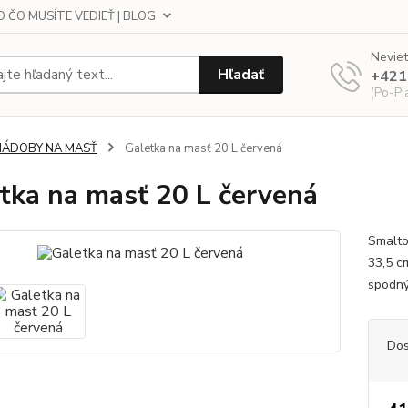
 ČO MUSÍTE VEDIEŤ | BLOG
Neviet
Hľadať
+421
(Po-Pi
NÁDOBY NA MASŤ
Galetka na masť 20 L červená
tka na masť 20 L červená
Smalto
33,5 c
spodný
Dos