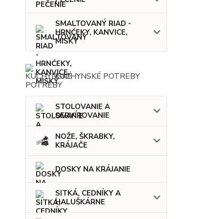
SMALTOVANÝ RIAD -
HRNĆEKY, KANVICE,
MISKY
KUCHYNSKÉ POTREBY
STOLOVANIE A
SERVÍROVANIE
NOŽE, ŠKRABKY,
KRÁJAČE
DOSKY NA KRÁJANIE
SITKÁ, CEDNÍKY A
HALUŠKÁRNE