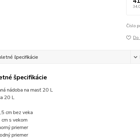
41
34,
Číslo p
Do 
etné špecifikácie
tné špecifikácie
ná nádoba na masť 20 L
ca 20 L
:
,5 cm bez veka
 cm s vekom
horný priemer
odný priemer