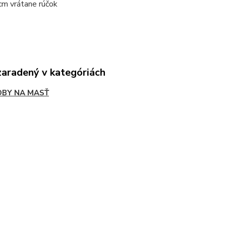
cm vrátane rúčok
zaradený v kategóriách
BY NA MASŤ