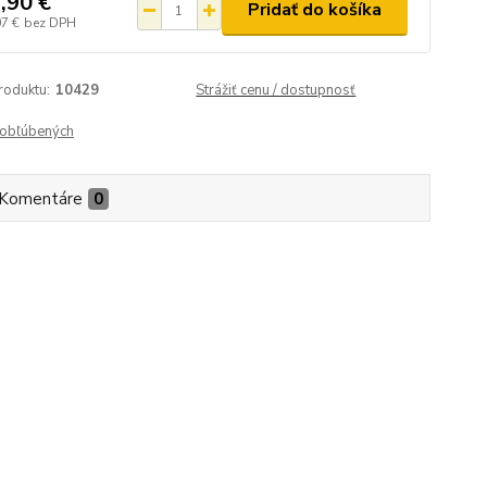
,90 €
Pridať do košíka
07 €
bez DPH
roduktu:
10429
Strážiť cenu / dostupnosť
obľúbených
Komentáre
0