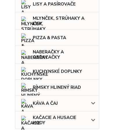
LISY A PASÍROVAČE
MLYNČEK, STRÚHAKY A
LISY
PIZZA & PASTA
NABERAČKY A
OBRACAČKY
KUCHYNSKÉ DOPLNKY
RÍMSKY HLINENÝ RIAD
KÁVA A ČAJ
KAČACIE A HUSACIE
HODY