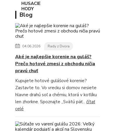
Blog
04.06.2026
Rady z Dvora
Aké je najlepšie korenie na guláš?
Prečo hotové zmesi z obchodu ničia
pravú chuť
Kupujete hotové gulášové korenie?
Zastavte to. Vo vrecku si domov nesiete
hlavne drahú soľ a chémiu, ktorá v kotlíku
len zhorkne. Spoznajte „Svätú päť...
čítať
celé