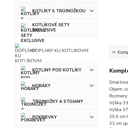
KOTLÍKY S TROJNOŽKOU
KOTLÍKOVÉ SETY
EXCLUSIVE
DOPLNKY KU KOTLÍKOVM
Kompl
Komple
KOTLINY POD KOTLÍKY
Smaltova
HORÁKY
Objem: c
Rozmery
TROJNOŽKY A STOJANY
Výška 33
Výška 37
25,5 cm 
POKRIEVKY
33 cm sp