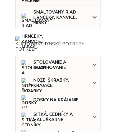
SMALTOVANÝ RIAD -
HRNĆEKY, KANVICE,
MISKY
KUCHYNSKÉ POTREBY
STOLOVANIE A
SERVÍROVANIE
NOŽE, ŠKRABKY,
KRÁJAČE
DOSKY NA KRÁJANIE
SITKÁ, CEDNÍKY A
HALUŠKÁRNE