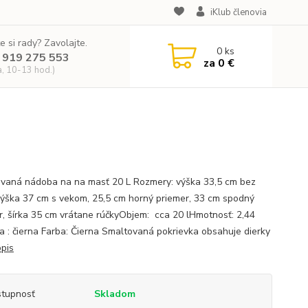
iKlub členovia
e si rady? Zavolajte.
0
ks
 919 275 553
za
0 €
a, 10-13 hod.)
vaná nádoba na na masť 20 L Rozmery: výška 33,5 cm bez
výška 37 cm s vekom, 25,5 cm horný priemer, 33 cm spodný
r, šírka 35 cm vrátane rúčkyObjem: cca 20 lHmotnosť: 2,44
a : čierna Farba: Čierna Smaltovaná pokrievka obsahuje dierky
opis
tupnosť
Skladom