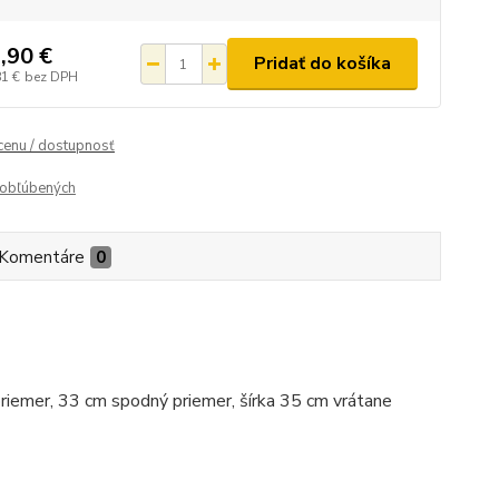
,90 €
Pridať do košíka
81 €
bez DPH
 cenu / dostupnosť
obľúbených
Komentáre
0
iemer, 33 cm spodný priemer, šírka 35 cm vrátane