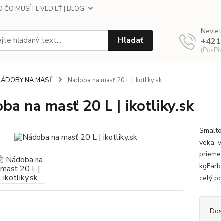
 ČO MUSÍTE VEDIEŤ | BLOG
Neviet
Hľadať
+421
(Po-Pi
NÁDOBY NA MASŤ
Nádoba na masť 20 L | ikotliky.sk
ba na masť 20 L | ikotliky.sk
Smalto
veka, 
prieme
kgFarb
celý p
Dos