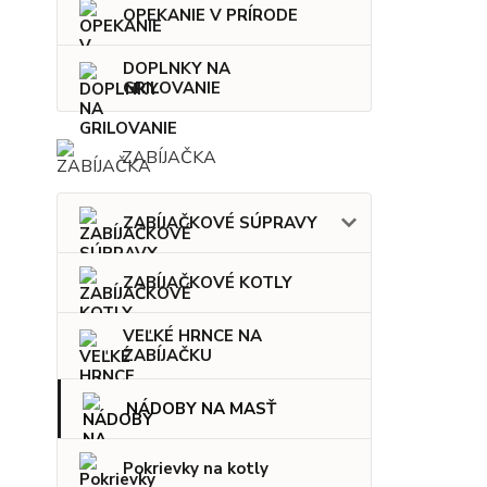
OPEKANIE V PRÍRODE
DOPLNKY NA
GRILOVANIE
ZABÍJAČKA
ZABÍJAČKOVÉ SÚPRAVY
ZABÍJAČKOVÉ KOTLY
VEĽKÉ HRNCE NA
ZABÍJAČKU
NÁDOBY NA MASŤ
Pokrievky na kotly