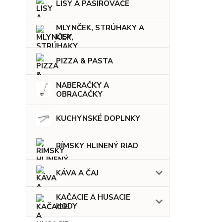
LISY A PASÍROVAČE
MLYNČEK, STRÚHAKY A
LISY
PIZZA & PASTA
NABERAČKY A
OBRACAČKY
KUCHYNSKÉ DOPLNKY
RÍMSKY HLINENÝ RIAD
KÁVA A ČAJ
KAČACIE A HUSACIE
HODY