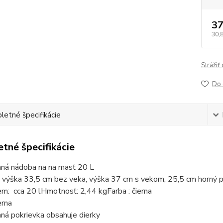
37
30,
Strážiť
Do 
etné špecifikácie
tné špecifikácie
ná nádoba na na masť 20 L
 výška 33,5 cm bez veka, výška 37 cm s vekom, 25,5 cm horný pr
m: cca 20 lHmotnosť: 2,44 kgFarba : čierna
erna
ná pokrievka obsahuje dierky