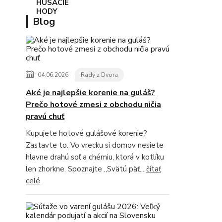
Blog
04.06.2026
Rady z Dvora
Aké je najlepšie korenie na guláš?
Prečo hotové zmesi z obchodu ničia
pravú chuť
Kupujete hotové gulášové korenie?
Zastavte to. Vo vrecku si domov nesiete
hlavne drahú soľ a chémiu, ktorá v kotlíku
len zhorkne. Spoznajte „Svätú päť...
čítať
celé