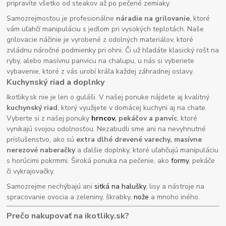
pripravíte všetko od steakov až po pečené zemiaky.
Samozrejmosťou je profesionálne
náradie na grilovanie
, ktoré
vám uľahčí manipuláciu s jedlom pri vysokých teplotách. Naše
grilovacie náčinie je vyrobené z odolných materiálov, ktoré
zvládnu náročné podmienky pri ohni. Či už hľadáte klasický rošt na
ryby, alebo masívnu panvicu na chalupu, u nás si vyberiete
vybavenie, ktoré z vás urobí kráľa každej záhradnej oslavy.
Kuchynský riad a doplnky
Ikotliky.sk nie je len o guláši. V našej ponuke nájdete aj kvalitný
kuchynský riad
, ktorý využijete v domácej kuchyni aj na chate.
Vyberte si z našej ponuky
hrncov
, pekáčov a panvíc
, ktoré
vynikajú svojou odolnosťou. Nezabudli sme ani na nevyhnutné
príslušenstvo, ako sú
extra dlhé drevené varechy, masívne
nerezové naberačky
a ďalšie doplnky, ktoré uľahčujú manipuláciu
s horúcimi pokrmmi. Široká ponuka na pečenie, ako
formy
, pekáče
či vykrajovačky.
Samozrejme nechýbajú ani
sitká na halušky
, lisy a nástroje na
spracovanie ovocia a zeleniny, škrabky,
nože
a mnoho iného.
Prečo nakupovať na ikotliky.sk?