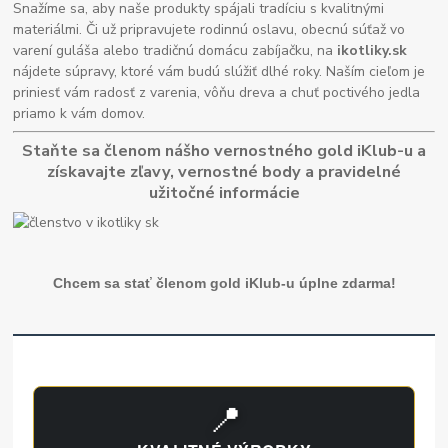
Snažíme sa, aby naše produkty spájali tradíciu s kvalitnými
materiálmi. Či už pripravujete rodinnú oslavu, obecnú súťaž vo
varení guláša alebo tradičnú domácu zabíjačku, na
ikotliky.sk
nájdete súpravy, ktoré vám budú slúžiť dlhé roky. Naším cieľom je
priniesť vám radosť z varenia, vôňu dreva a chuť poctivého jedla
priamo k vám domov.
Staňte sa členom nášho vernostného gold iKlub-u a
získavajte zľavy, vernostné body a pravidelné
užitočné informácie
Chcem sa stať členom gold iKlub-u úplne zdarma!
📍