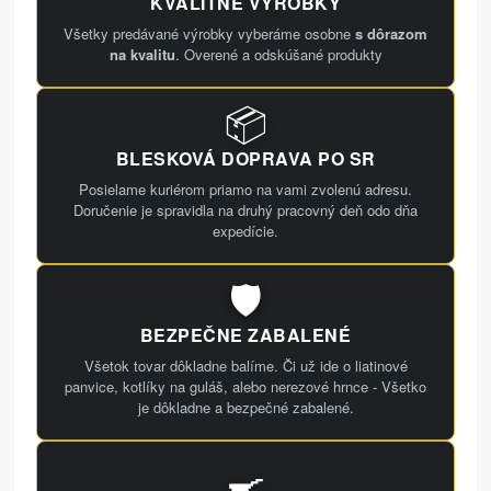
KVALITNÉ VÝROBKY
Všetky predávané výrobky vyberáme osobne
s dôrazom
na kvalitu
. Overené a odskúšané produkty
📦
BLESKOVÁ DOPRAVA PO SR
Posielame kuriérom priamo na vami zvolenú adresu.
Doručenie je spravidla na druhý pracovný deň odo dňa
expedície.
🛡️
BEZPEČNE ZABALENÉ
Všetok tovar dôkladne balíme. Či už ide o liatinové
panvice, kotlíky na guláš, alebo nerezové hrnce - Všetko
je dôkladne a bezpečné zabalené.
🍳