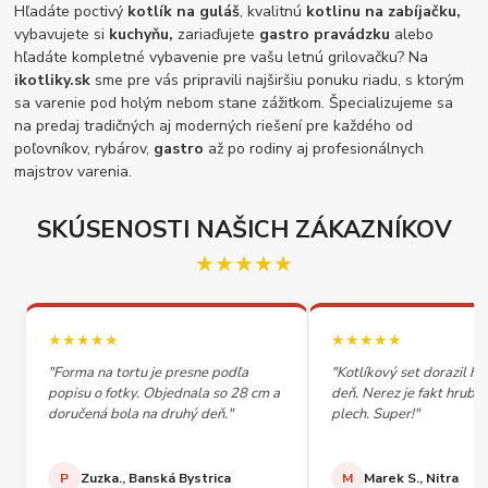
Hľadáte poctivý
kotlík na guláš
, kvalitnú
kotlinu na zabíjačku,
vybavujete si
kuchyňu,
zariaďujete
gastro pravádzku
alebo
hľadáte kompletné vybavenie pre vašu letnú grilovačku? Na
ikotliky.sk
sme pre vás pripravili najširšiu ponuku riadu, s ktorým
sa varenie pod holým nebom stane zážitkom. Špecializujeme sa
na predaj tradičných aj moderných riešení pre každého od
poľovníkov, rybárov,
gastro
až po rodiny aj profesionálnych
majstrov varenia.
SKÚSENOSTI NAŠICH ZÁKAZNÍKOV
★★★★★
★★★★★
★★★★★
"Forma na tortu je presne podľa
"Kotlíkový set dorazil h
popisu o fotky. Objednala so 28 cm a
deň. Nerez je fakt hrubý,
doručená bola na druhý deň."
plech. Super!"
P
Zuzka., Banská Bystrica
M
Marek S., Nitra