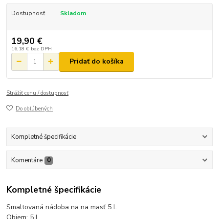
Dostupnosť
Skladom
19,90 €
16,18 €
bez DPH
Pridať do košíka
Strážiť cenu / dostupnosť
Do obľúbených
Kompletné špecifikácie
Komentáre
0
Kompletné špecifikácie
Smaltovaná nádoba na na masť 5 L
Objem: 5 L