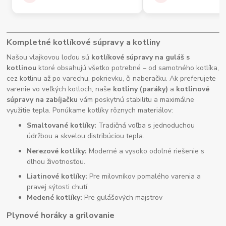
Kompletné kotlíkové súpravy a kotliny
Našou vlajkovou loďou sú
kotlíkové súpravy na guláš s
kotlinou
ktoré obsahujú všetko potrebné – od samotného kotlíka,
cez kotlinu až po varechu, pokrievku, či naberačku. Ak preferujete
varenie vo veľkých kotloch, naše
kotliny (paráky)
a
kotlinové
súpravy na zabíjačku
vám poskytnú stabilitu a maximálne
využitie tepla. Ponúkame kotlíky rôznych materiálov:
Smaltované kotlíky:
Tradičná voľba s jednoduchou
údržbou a skvelou distribúciou tepla.
Nerezové kotlíky:
Moderné a vysoko odolné riešenie s
dlhou životnosťou.
Liatinové kotlíky:
Pre milovníkov pomalého varenia a
pravej sýtosti chutí.
Medené kotlíky:
Pre gulášových majstrov
Plynové horáky a grilovanie