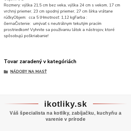
Rozmery: výška 21,5 cm bez veka, výška 24 cm s vekom, 17 cm
vrchný priemer, 23 cm spodný priemer, 27 cm šírka vrátane
rúčkyObjem: cca 5 lHmotnosť: 1,12 kgFarba :
čiernaČistenie: umývať s neutrálnym tekutým pracím
prostriedkom! Vyhnite sa používaniu látok a nástrojov, ktoré
spôsobujú poškriabanie!
Tovar zaradený v kategóriách
NÁDOBY NA MASŤ
ikotliky.sk
Váš špecialista na kotlíky, zabíjačku, kuchyňu a
varenie v prírode