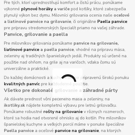
Pre tých, ktorí uprednostňujú komfort a čistú prácu, ponúkame
výkonné
plynové horáky
a variče
pod kotlíky, ktoré zabezpečia
plynulý výkon bez dymu. Milovníci grilovania ocenia naše
oceľové
a liatinové panvice na grilovanie
, či originálne
Paella panvice
pre prípravu stredomorských špecialít priamo na vašej záhrade.
Panvice, grilovanie a paella
Pre milovníkov grilovania ponúkame
panvice na grilovanie,
liatinové panvice
a paella panvice
, vhodné na prípravu mäsa,
zeleniny aj tradičných španielskych jedál. Produkty sú určené na
použitie nad ohňom, na grile aj na varičoch, vďaka čomu sú
univerzálne a praktické.
Do každej domácnosti a kuchyne máme pripravenú širokú ponuku
kvalitných panvíc
pre každodenné použitie.
Všetko pre dokonalé grilovanie a záhradné párty
Ak dávate prednosť vôni pečeného mäsa a zeleniny, na
ikotliky.sk
nájdete kompletnú výbavu pre letnú grilovačku.
Ponúkame robustné
rošty na grilovanie
v rôznych rozmeroch,
ktoré sa hodia nad otvorené ohnisko aj do kotlín. Pre milovníkov
španielskej kuchyne a veľkých porcií máme v ponuke špeciálne
Paella panvice
a oceľové
panvice na grilovanie
, na ktorých