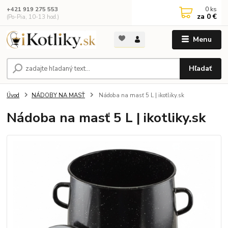
0
ks
+421 919 275 553
za
0 €
(Po-Pia, 10-13 hod.)
Menu
Hľadať
Úvod
NÁDOBY NA MASŤ
Nádoba na masť 5 L | ikotliky.sk
Nádoba na masť 5 L | ikotliky.sk