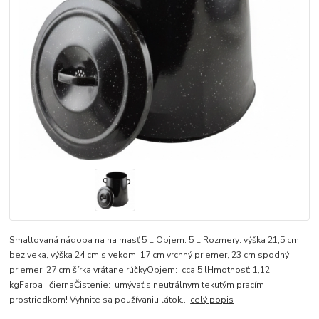
Smaltovaná nádoba na na masť 5 L Objem: 5 L Rozmery: výška 21,5 cm
bez veka, výška 24 cm s vekom, 17 cm vrchný priemer, 23 cm spodný
priemer, 27 cm šírka vrátane rúčkyObjem: cca 5 lHmotnosť: 1,12
kgFarba : čiernaČistenie: umývať s neutrálnym tekutým pracím
prostriedkom! Vyhnite sa používaniu látok...
celý popis