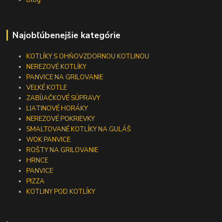
Blog
Najobľúbenejšie kategórie
KOTLÍKY S OHŇOVZDORNOU KOTLINOU
NEREZOVÉ KOTLÍKY
PANVICE NA GRILOVANIE
VEĽKÉ KOTLE
ZABÍJAČKOVÉ SÚPRAVY
LIATINOVÉ HORÁKY
NEREZOVÉ POKRIEVKY
SMALTOVANÉ KOTLÍKY NA GULÁŠ
WOK PANVICE
ROŠTY NA GRILOVANIE
HRNCE
PANVICE
PIZZA
KOTLINY POD KOTLÍKY