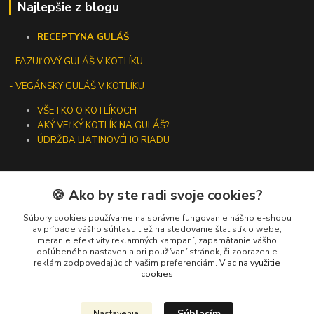
Najlepšie z blogu
RECEPTY
NA GULÁŠ
-
FAZUĽOVÝ GULÁŠ V KOTLÍKU
- VEGÁNSKY GULÁŠ V KOTLÍKU
VŠETKO O KOTLÍKOCH
AKÝ VEĽKÝ KOTLÍK NA GULÁŠ?
ÚDRŽBA LIATINOVÉHO RIADU
🍪 Ako by ste radi svoje cookies?
Kontakty
Súbory cookies používame na správne fungovanie nášho e-shopu
av prípade vášho súhlasu tiež na sledovanie štatistík o webe,
meranie efektivity reklamných kampaní, zapamätanie vášho
+421 919 275 553
obľúbeného nastavenia pri používaní stránok, či zobrazenie
(Po-Pia, 10-13 hod.)
reklám zodpovedajúcich vašim preferenciám.
Viac na využitie
cookies
ikotliky@ikotliky.sk
Súhlasím
Nastavenia