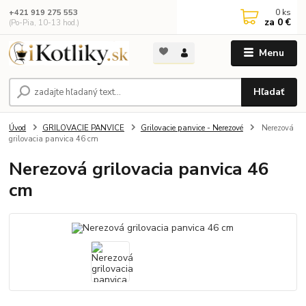
0
ks
+421 919 275 553
za
0 €
(Po-Pia, 10-13 hod.)
Menu
Hľadať
Úvod
GRILOVACIE PANVICE
Grilovacie panvice - Nerezové
Nerezová
grilovacia panvica 46 cm
Nerezová grilovacia panvica 46
cm