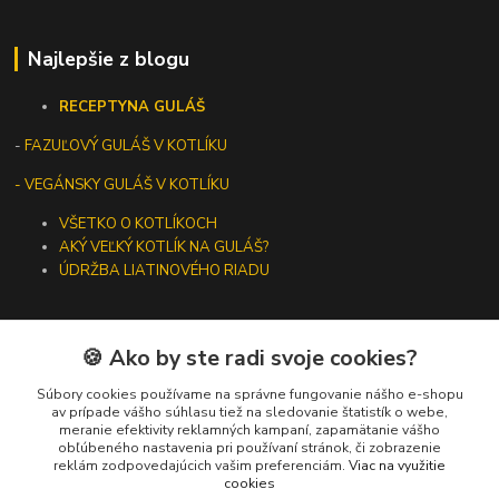
Najlepšie z blogu
RECEPTY
NA GULÁŠ
-
FAZUĽOVÝ GULÁŠ V KOTLÍKU
- VEGÁNSKY GULÁŠ V KOTLÍKU
VŠETKO O KOTLÍKOCH
AKÝ VEĽKÝ KOTLÍK NA GULÁŠ?
ÚDRŽBA LIATINOVÉHO RIADU
🍪 Ako by ste radi svoje cookies?
Kontakty
Súbory cookies používame na správne fungovanie nášho e-shopu
av prípade vášho súhlasu tiež na sledovanie štatistík o webe,
meranie efektivity reklamných kampaní, zapamätanie vášho
+421 919 275 553
obľúbeného nastavenia pri používaní stránok, či zobrazenie
(Po-Pia, 10-13 hod.)
reklám zodpovedajúcich vašim preferenciám.
Viac na využitie
cookies