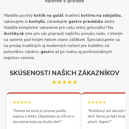
varenie v prírode
Hľadáte poctivý
kotlík na guláš
, kvalitnú
kotlinu na zabíjačku,
vybavujete si
kuchyňu,
zariaďujete
gastro pravádzku
alebo
hľadáte kompletné vybavenie pre vašu letnú grilovačku? Na
ikotliky.sk
sme pre vás pripravili najširšiu ponuku riadu, s ktorým
sa varenie pod holým nebom stane zážitkom. Špecializujeme sa
na predaj tradičných aj moderných riešení pre každého od
poľovníkov, rybárov,
gastro
až po rodiny aj profesionálnych
majstrov varenia.
SKÚSENOSTI NAŠICH ZÁKAZNÍKOV
★★★★★
★★★★★
★★★★★
"Forma na tortu je presne podľa
"Kotlíkový set dorazil h
popisu o fotky. Objednala so 28 cm a
deň. Nerez je fakt hrubý,
doručená bola na druhý deň."
plech. Super!"