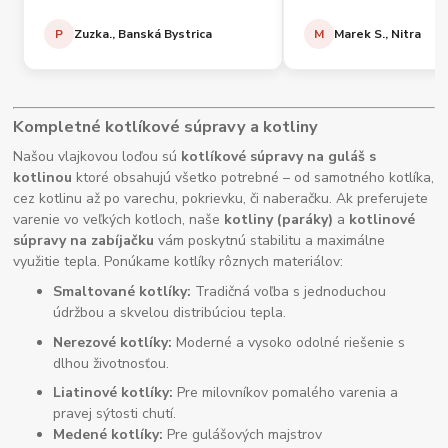
P
Zuzka., Banská Bystrica
M
Marek S., Nitra
Kompletné kotlíkové súpravy a kotliny
Našou vlajkovou loďou sú
kotlíkové súpravy na guláš s
kotlinou
ktoré obsahujú všetko potrebné – od samotného kotlíka,
cez kotlinu až po varechu, pokrievku, či naberačku. Ak preferujete
varenie vo veľkých kotloch, naše
kotliny (paráky)
a
kotlinové
súpravy na zabíjačku
vám poskytnú stabilitu a maximálne
využitie tepla. Ponúkame kotlíky rôznych materiálov:
Smaltované kotlíky:
Tradičná voľba s jednoduchou
údržbou a skvelou distribúciou tepla.
Nerezové kotlíky:
Moderné a vysoko odolné riešenie s
dlhou životnosťou.
Liatinové kotlíky:
Pre milovníkov pomalého varenia a
pravej sýtosti chutí.
Medené kotlíky:
Pre gulášových majstrov