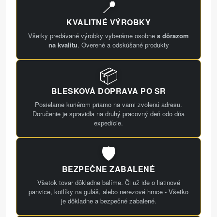
📍
KVALITNÉ VÝROBKY
Všetky predávané výrobky vyberáme osobne
s dôrazom
na kvalitu
. Overené a odskúšané produkty
📦
BLESKOVÁ DOPRAVA PO SR
Posielame kuriérom priamo na vami zvolenú adresu.
Doručenie je spravidla na druhý pracovný deň odo dňa
expedície.
🛡️
BEZPEČNE ZABALENÉ
Všetok tovar dôkladne balíme. Či už ide o liatinové
panvice, kotlíky na guláš, alebo nerezové hrnce - Všetko
je dôkladne a bezpečné zabalené.