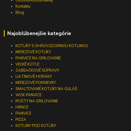
Obchodné podmienky
Kontakty
Blog
Najobľúbenejšie kategórie
KOTLÍKY S OHŇOVZDORNOU KOTLINOU
NEREZOVÉ KOTLÍKY
PANVICE NA GRILOVANIE
VEĽKÉ KOTLE
ZABÍJAČKOVÉ SÚPRAVY
LIATINOVÉ HORÁKY
NEREZOVÉ POKRIEVKY
SMALTOVANÉ KOTLÍKY NA GULÁŠ
WOK PANVICE
ROŠTY NA GRILOVANIE
HRNCE
PANVICE
PIZZA
KOTLINY POD KOTLÍKY