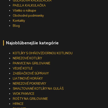
GULÁŠOVÁ KALKULAČKA
PAELLA KALKULAČKA
Všetko o nákupe
Obchodné podmienky
Kontakty
Blog
Najobľúbenejšie kategórie
KOTLÍKY S OHŇOVZDORNOU KOTLINOU
NEREZOVÉ KOTLÍKY
PANVICE NA GRILOVANIE
VEĽKÉ KOTLE
ZABÍJAČKOVÉ SÚPRAVY
LIATINOVÉ HORÁKY
NEREZOVÉ POKRIEVKY
SMALTOVANÉ KOTLÍKY NA GULÁŠ
WOK PANVICE
ROŠTY NA GRILOVANIE
HRNCE