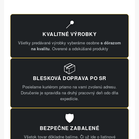
📍
KVALITNÉ VÝROBKY
Všetky predávané výrobky vyberáme osobne
s dôrazom
na kvalitu
. Overené a odskúšané produkty
📦
BLESKOVÁ DOPRAVA PO SR
Posielame kuriérom priamo na vami zvolenú adresu.
Doručenie je spravidla na druhý pracovný deň odo dňa
expedície.
🛡️
BEZPEČNE ZABALENÉ
Všetok tovar dôkladne balíme. Či už ide o liatinové