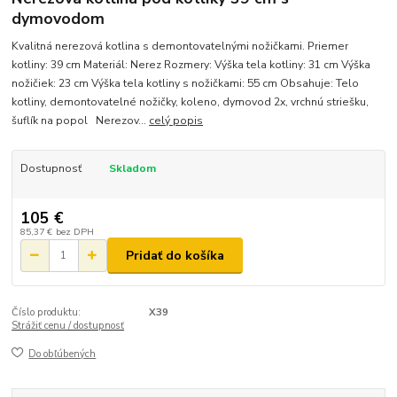
dymovodom
Kvalitná nerezová kotlina s demontovatelnými nožičkami. Priemer
kotliny: 39 cm Materiál: Nerez Rozmery: Výška tela kotliny: 31 cm Výška
nožičiek: 23 cm Výška tela kotliny s nožičkami: 55 cm Obsahuje: Telo
kotliny, demontovatelné nožičky, koleno, dymovod 2x, vrchnú striešku,
šuflík na popol Nerezov...
celý popis
Dostupnosť
Skladom
105 €
85,37 €
bez DPH
Pridať do košíka
Číslo produktu:
X39
Strážiť cenu / dostupnosť
Do obľúbených