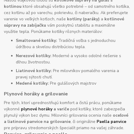
Našou vlajkovou loďou sú
kotlíkové súpravy na guláš s
kotlinou
ktoré obsahujú všetko potrebné – od samotného kotlíka,
cez kotlinu až po varechu, pokrievku, či naberačku. Ak preferujete
varenie vo veľkých kotloch, naše
kotliny (paráky)
a
kotlinové
súpravy na zabíjačku
vám poskytnú stabilitu a maximálne
využitie tepla. Ponúkame kotlíky rôznych materiálov:
Smaltované kotlíky:
Tradičná voľba s jednoduchou
údržbou a skvelou distribúciou tepla.
Nerezové kotlíky:
Moderné a vysoko odolné riešenie s
dlhou životnosťou.
Liatinové kotlíky:
Pre milovníkov pomalého varenia a
pravej sýtosti chutí.
Medené kotlíky:
Pre gulášových majstrov
Plynové horáky a grilovanie
Pre tých, ktorí uprednostňujú komfort a čistú prácu, ponúkame
výkonné
plynové horáky
a variče
pod kotlíky, ktoré zabezpečia
plynulý výkon bez dymu. Milovníci grilovania ocenia naše
oceľové
a liatinové panvice na grilovanie
, či originálne
Paella panvice
pre prípravu stredomorských špecialít priamo na vašej záhrade.