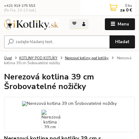
0
ks
+421 919 275 553
za
0 €
(Po-Pia, 10-13 hod.)
Menu
Hľadať
Úvod
KOTLINY POD KOTLÍKY
Nerezové kotliny pod kotlíky
Nerezová
kotlina 39 cm Šrobovatelné nožičky
Nerezová kotlina 39 cm
Šrobovatelné nožičky
Nerezová kotlina pod kotlíky 39 cm s