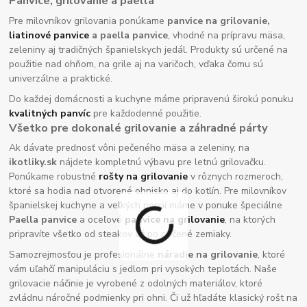
Panvice, grilovanie a paella
Pre milovníkov grilovania ponúkame
panvice na grilovanie,
liatinové panvice
a paella panvice
, vhodné na prípravu mäsa,
zeleniny aj tradičných španielskych jedál. Produkty sú určené na
použitie nad ohňom, na grile aj na varičoch, vďaka čomu sú
univerzálne a praktické.
Do každej domácnosti a kuchyne máme pripravenú širokú ponuku
kvalitných panvíc
pre každodenné použitie.
Všetko pre dokonalé grilovanie a záhradné párty
Ak dávate prednosť vôni pečeného mäsa a zeleniny, na
ikotliky.sk
nájdete kompletnú výbavu pre letnú grilovačku.
Ponúkame robustné
rošty na grilovanie
v rôznych rozmeroch,
ktoré sa hodia nad otvorené ohnisko aj do kotlín. Pre milovníkov
španielskej kuchyne a veľkých porcií máme v ponuke špeciálne
Paella panvice
a oceľové
panvice na grilovanie
, na ktorých
pripravíte všetko od steakov až po pečené zemiaky.
Samozrejmosťou je profesionálne
náradie na grilovanie
, ktoré
vám uľahčí manipuláciu s jedlom pri vysokých teplotách. Naše
grilovacie náčinie je vyrobené z odolných materiálov, ktoré
zvládnu náročné podmienky pri ohni. Či už hľadáte klasický rošt na