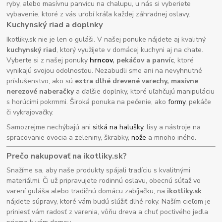
ryby, alebo masívnu panvicu na chalupu, u nás si vyberiete
vybavenie, ktoré z vás urobí kráľa každej záhradnej oslavy.
Kuchynský riad a doplnky
Ikotliky.sk nie je len o guláši. V našej ponuke nájdete aj kvalitný
kuchynský riad
, ktorý využijete v domácej kuchyni aj na chate.
Vyberte si z našej ponuky
hrncov
, pekáčov a panvíc
, ktoré
vynikajú svojou odolnosťou. Nezabudli sme ani na nevyhnutné
príslušenstvo, ako sú
extra dlhé drevené varechy, masívne
nerezové naberačky
a ďalšie doplnky, ktoré uľahčujú manipuláciu
s horúcimi pokrmmi. Široká ponuka na pečenie, ako
formy
, pekáče
či vykrajovačky.
Samozrejme nechýbajú ani
sitká na halušky
, lisy a nástroje na
spracovanie ovocia a zeleniny, škrabky,
nože
a mnoho iného.
Prečo nakupovať na ikotliky.sk?
Snažíme sa, aby naše produkty spájali tradíciu s kvalitnými
materiálmi. Či už pripravujete rodinnú oslavu, obecnú súťaž vo
varení guláša alebo tradičnú domácu zabíjačku, na
ikotliky.sk
nájdete súpravy, ktoré vám budú slúžiť dlhé roky. Naším cieľom je
priniesť vám radosť z varenia, vôňu dreva a chuť poctivého jedla