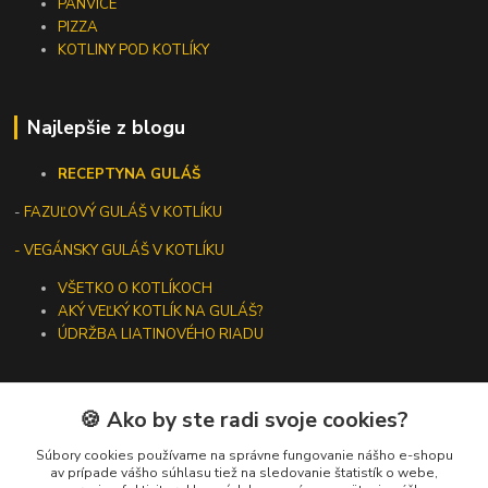
PANVICE
PIZZA
KOTLINY POD KOTLÍKY
Najlepšie z blogu
RECEPTY
NA GULÁŠ
-
FAZUĽOVÝ GULÁŠ V KOTLÍKU
- VEGÁNSKY GULÁŠ V KOTLÍKU
VŠETKO O KOTLÍKOCH
AKÝ VEĽKÝ KOTLÍK NA GULÁŠ?
ÚDRŽBA LIATINOVÉHO RIADU
🍪 Ako by ste radi svoje cookies?
Kontakty
Súbory cookies používame na správne fungovanie nášho e-shopu
av prípade vášho súhlasu tiež na sledovanie štatistík o webe,