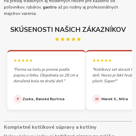
na predaj tradičných aj moderných riešení pre každého od
poľovníkov, rybárov,
gastro
až po rodiny aj profesionálnych
majstrov varenia.
SKÚSENOSTI NAŠICH ZÁKAZNÍKOV
★★★★★
★★★★★
★★★★★
"Forma na tortu je presne podľa
"Kotlíkový set dorazil h
popisu o fotky. Objednala so 28 cm a
deň. Nerez je fakt hrubý,
doručená bola na druhý deň."
plech. Super!"
P
Zuzka., Banská Bystrica
M
Marek S., Nitra
Kompletné kotlíkové súpravy a kotliny