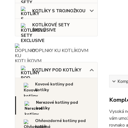
KOTLÍKY S TROJNOŽKOU
KOTLÍKOVÉ SETY
EXCLUSIVE
DOPLNKY KU KOTLÍKOVM
KOTLINY POD KOTLÍKY
Kompl
Kovové kotliny pod
kotlíky
Komple
Nerezové kotliny pod
kotlíky
Vysoká ne
vám umožň
Ohňovzdorné kotliny pod
rovnako a
kotlík