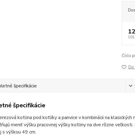
Dos
12
101
Číslo p
Do 
etné špecifikácie
tné špecifikácie
rezová kotlina pod kotlíky a panvice v kombinácii na klasických
ujú meniť výšku pracovnej výšky kotliny na dve rôzne veľkosti.
j s výškou 49 cm.