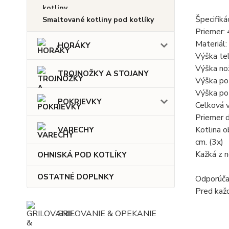
Špecifikác
Smaltované kotliny pod kotlíky
Priemer:
Materiál
HORÁKY
Výška tel
Výška nož
TROJNOŽKY A STOJANY
Výška po
Výška po 
POKRIEVKY
Celková 
Priemer 
Kotlina o
VARECHY
cm. (3x)
Kažká z n
OHNISKÁ POD KOTLÍKY
OSTATNÉ DOPLNKY
Odporúčam
Pred každ
GRILOVANIE & OPEKANIE