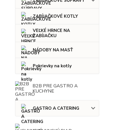
ZABÍJAČKOVÉ SÚPRAVY
ZABÍJAČKOVÉ KOTLY
VEĽKÉ HRNCE NA
ZABÍJAČKU
NÁDOBY NA MASŤ
Pokrievky na kotly
B2B PRE GASTRO A
KUCHYNE
GASTRO A CATERING