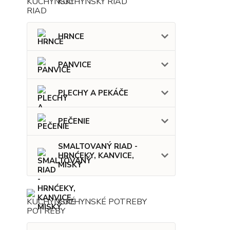
KUCHYNSKÝ RIAD
HRNCE
PANVICE
PLECHY A PEKÁČE
PEČENIE
SMALTOVANÝ RIAD -
HRNĆEKY, KANVICE,
MISKY
KUCHYNSKÉ POTREBY