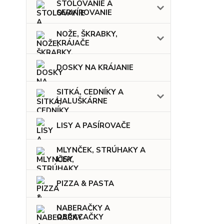
STOLOVANIE A
SERVÍROVANIE
NOŽE, ŠKRABKY,
KRÁJAČE
DOSKY NA KRÁJANIE
SITKÁ, CEDNÍKY A
HALUŠKÁRNE
LISY A PASÍROVAČE
MLYNČEK, STRÚHAKY A
LISY
PIZZA & PASTA
NABERAČKY A
OBRACAČKY