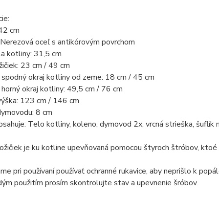
ie:
 42 cm
: Nerezová oceľ s antikórovým povrchom
a kotliny: 31,5 cm
ičiek: 23 cm / 49 cm
 spodný okraj kotliny od zeme: 18 cm / 45 cm
horný okraj kotliny: 49,5 cm / 76 cm
výška: 123 cm / 146 cm
dymovodu: 8 cm
bsahuje: Telo kotliny, koleno, dymovod 2x, vrcná strieška, šufl
ožičiek je ku kotline upevňovaná pomocou štyroch štróbov, ktoé
e pri používaní používať ochranné rukavice, aby neprišlo k popále
ým použitím prosím skontrolujte stav a upevnenie šróbov.