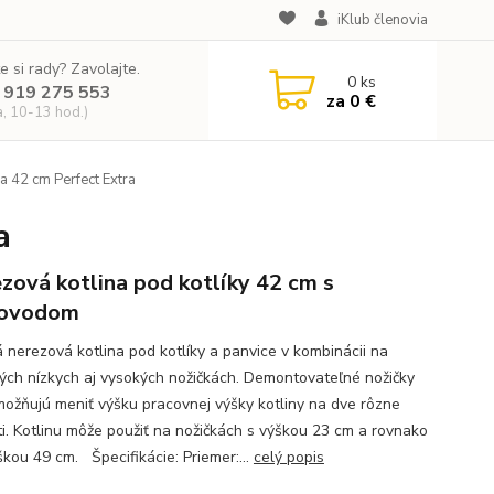
iKlub členovia
e si rady? Zavolajte.
0
ks
 919 275 553
za
0 €
a, 10-13 hod.)
a 42 cm Perfect Extra
a
zová kotlina pod kotlíky 42 cm s
ovodom
 nerezová kotlina pod kotlíky a panvice v kombinácii na
kých nízkych aj vysokých nožičkách. Demontovateľné nožičky
ožňujú meniť výšku pracovnej výšky kotliny na dve rôzne
ti. Kotlinu môže použiť na nožičkách s výškou 23 cm a rovnako
škou 49 cm. Špecifikácie: Priemer:...
celý popis