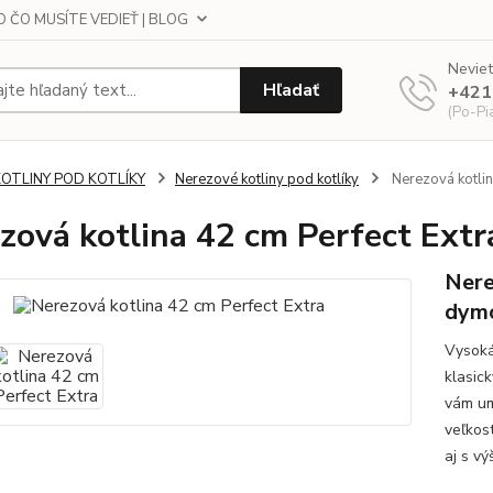
 ČO MUSÍTE VEDIEŤ | BLOG
Neviet
Hľadať
+421
(Po-Pi
KOTLINY POD KOTLÍKY
Nerezové kotliny pod kotlíky
Nerezová kotlin
zová kotlina 42 cm Perfect Extr
Nere
dym
Vysoká
klasic
vám um
veľkos
aj s vý