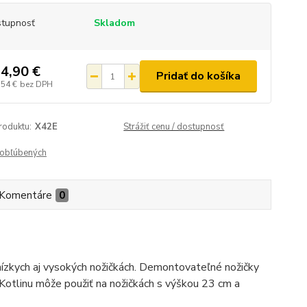
tupnosť
Skladom
4,90 €
Pridať do košíka
,54 €
bez DPH
roduktu:
X42E
Strážiť cenu / dostupnosť
obľúbených
Komentáre
0
 nízkych aj vysokých nožičkách. Demontovateľné nožičky
 Kotlinu môže použiť na nožičkách s výškou 23 cm a