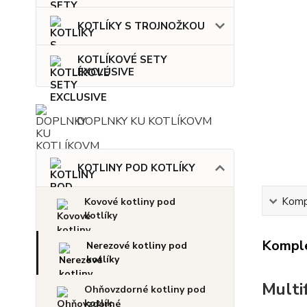
KOTLÍKY S TROJNOŽKOU
KOTLÍKOVÉ SETY
EXCLUSIVE
DOPLNKY KU KOTLÍKOVM
KOTLINY POD KOTLÍKY
Kompl
Kovové kotliny pod
kotlíky
Komple
Nerezové kotliny pod
kotlíky
Multi
Ohňovzdorné kotliny pod
kotlík