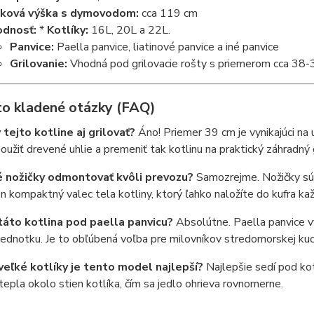
ková výška s dymovodom:
cca 119 cm
dnosť:
*
Kotlíky:
16L, 20L a 22L.
Panvice:
Paella panvice, liatinové panvice a iné panvice
Grilovanie:
Vhodná pod grilovacie rošty s priemerom cca 38-
to kladené otázky (FAQ)
tejto kotline aj grilovať?
Áno! Priemer 39 cm je vynikajúci na
užiť drevené uhlie a premeniť tak kotlinu na praktický záhradný g
 nožičky odmontovať kvôli prevozu?
Samozrejme. Nožičky sú 
n kompaktný valec tela kotliny, ktorý ľahko naložíte do kufra ka
táto kotlina pod paella panvicu?
Absolútne. Paella panvice v
jednotku. Je to obľúbená voľba pre milovníkov stredomorskej ku
veľké kotlíky je tento model najlepší?
Najlepšie sedí pod ko
tepla okolo stien kotlíka, čím sa jedlo ohrieva rovnomerne.