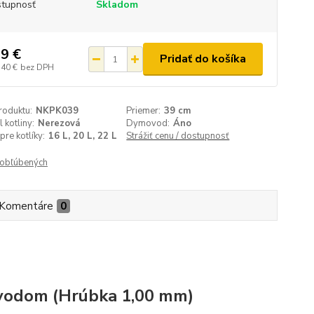
tupnosť
Skladom
9 €
Pridať do košíka
,40 €
bez DPH
roduktu:
NKPK039
Priemer:
39 cm
 kotliny:
Nerezová
Dymovod:
Áno
pre kotlíky:
16 L, 20 L, 22 L
Strážiť cenu / dostupnosť
obľúbených
Komentáre
0
ovodom (Hrúbka 1,00 mm)