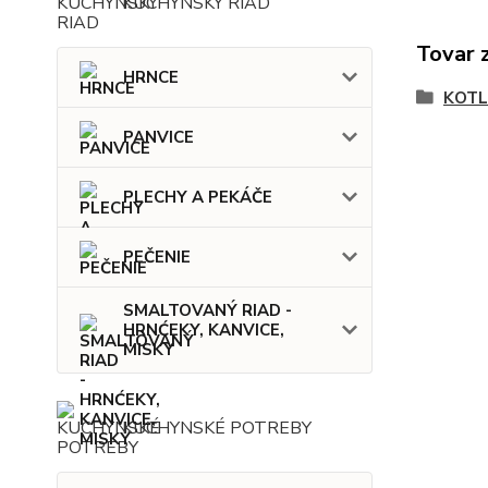
KUCHYNSKÝ RIAD
Tovar 
HRNCE
KOTL
PANVICE
PLECHY A PEKÁČE
PEČENIE
SMALTOVANÝ RIAD -
HRNĆEKY, KANVICE,
MISKY
KUCHYNSKÉ POTREBY