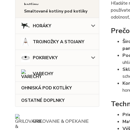
Hľadáte r
používate
Smaltované kotliny pod kotlíky
odolnosť, 
HORÁKY
Prečo
Šir
TROJNOŽKY A STOJANY
pan
Poc
POKRIEVKY
uhli
Skl
VARECHY
sch
Kom
OHNISKÁ POD KOTLÍKY
hor
OSTATNÉ DOPLNKY
Techn
Pri
GRILOVANIE & OPEKANIE
Mat
Výš