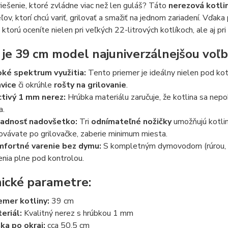
iešenie, ktoré zvládne viac než len guláš? Táto
nerezová kotli
ľov, ktorí chcú variť, grilovať a smažiť na jednom zariadení. Vďaka
ktorú oceníte nielen pri veľkých 22-litrových kotlíkoch, ale aj pri 
 je 39 cm model najuniverzálnejšou voľ
oké spektrum využitia:
Tento priemer je ideálny nielen pod kot
vice
či okrúhle
rošty na grilovanie
.
tivý 1 mm nerez:
Hrúbka materiálu zaručuje, že kotlina sa nepo
a.
adnosť nadovšetko:
Tri
odnímateľné nožičky
umožňujú kotlinu
ovávate po grilovačke, zaberie minimum miesta.
fortné varenie bez dymu:
S kompletným dymovodom (rúrou, k
enia plne pod kontrolou.
ické parametre:
emer kotliny:
39 cm
eriál:
Kvalitný nerez s hrúbkou 1 mm
ka po okraj:
cca 50,5 cm