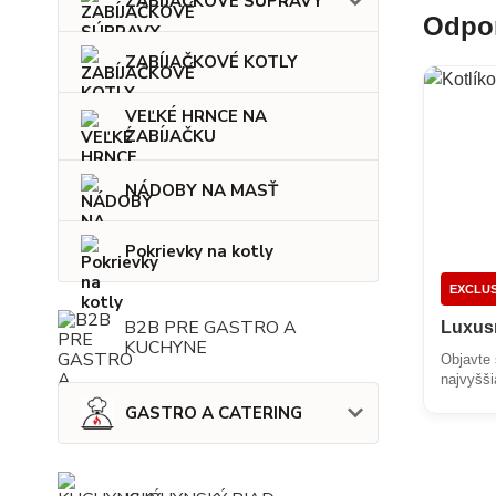
ZABÍJAČKOVÉ SÚPRAVY
Odpor
ZABÍJAČKOVÉ KOTLY
VEĽKÉ HRNCE NA
ZABÍJAČKU
NÁDOBY NA MASŤ
Pokrievky na kotly
EXCLUS
B2B PRE GASTRO A
Luxusn
KUCHYNE
Objavte 
najvyšši
GASTRO A CATERING