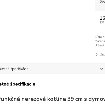
Dos
16
137
Číslo p
Materiál
Určená 
Do 
etné špecifikácie
tné špecifikácie
funkčná nerezová kotlina 39 cm s dym