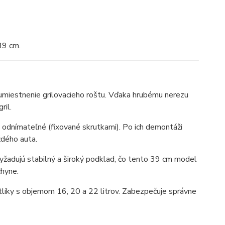
39 cm.
 umiestnenie grilovacieho roštu. Vďaka hrubému nerezu
ril.
odnímateľné (fixované skrutkami). Po ich demontáži
ždého auta.
yžadujú stabilný a široký podklad, čo tento 39 cm model
chyne.
tlíky s objemom 16, 20 a 22 litrov. Zabezpečuje správne