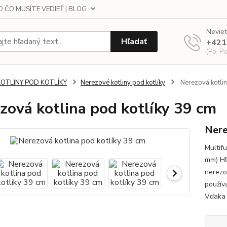
 ČO MUSÍTE VEDIEŤ | BLOG
Neviet
Hľadať
+421
(Po-Pi
KOTLINY POD KOTLÍKY
Nerezové kotliny pod kotlíky
Nerezová kotlin
zová kotlina pod kotlíky 39 cm
Nere
Multif
mm) Hľ
nerezo
používa
Vďaka 