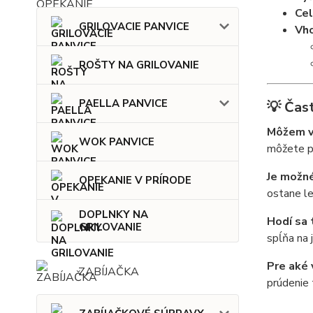
Cel
GRILOVACIE PANVICE
Vho
ROŠTY NA GRILOVANIE
PAELLA PANVICE
💡 Čas
Môžem v 
WOK PANVICE
môžete po
Je možné
OPEKANIE V PRÍRODE
ostane le
DOPLNKY NA
Hodí sa 
GRILOVANIE
spĺňa na 
Pre aké 
ZABÍJAČKA
prúdenie 