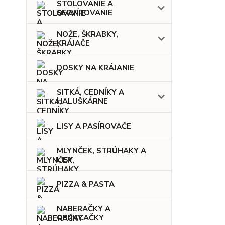
STOLOVANIE A
SERVÍROVANIE
NOŽE, ŠKRABKY,
KRÁJAČE
DOSKY NA KRÁJANIE
SITKÁ, CEDNÍKY A
HALUŠKÁRNE
LISY A PASÍROVAČE
MLYNČEK, STRÚHAKY A
LISY
PIZZA & PASTA
NABERAČKY A
OBRACAČKY