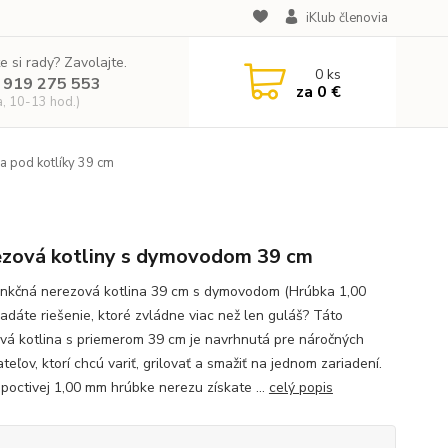
iKlub členovia
e si rady? Zavolajte.
0
ks
 919 275 553
za
0 €
a, 10-13 hod.)
a pod kotlíky 39 cm
zová kotliny s dymovodom 39 cm
unkčná nerezová kotlina 39 cm s dymovodom (Hrúbka 1,00
adáte riešenie, ktoré zvládne viac než len guláš? Táto
vá kotlina s priemerom 39 cm je navrhnutá pre náročných
teľov, ktorí chcú variť, grilovať a smažiť na jednom zariadení.
poctivej 1,00 mm hrúbke nerezu získate ...
celý popis