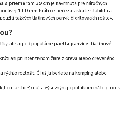
na s priemerom 39 cm
je navrhnutá pre náročných
 poctivej
1,00 mm hrúbke nerezu
získate stabilitu a
použití ťažkých liatinových panvíc či grilovacích roštov.
bou?
líky, ale aj pod populárne
paella panvice, liatinové
krúti ani pri intenzívnom žiare z dreva alebo dreveného
 rýchlo rozložiť. Či už ju beriete na kemping alebo
ĺbom a strieškou) a výsuvným popolníkom máte proces