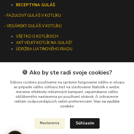
RECEPTY
NA GULÁŠ
-
FAZUĽOVÝ GULÁŠ V KOTLÍKU
- VEGÁNSKY GULÁŠ V KOTLÍKU
VŠETKO O KOTLÍKOCH
AKÝ VEĽKÝ KOTLÍK NA GULÁŠ?
ÚDRŽBA LIATINOVÉHO RIADU
🍪 Ako by ste radi svoje cookies?
Kontakty
Súbory cookies používame na správne fungovanie nášho e-shopu
av prípade vášho súhlasu tiež na sledovanie štatistík o webe,
meranie efektivity reklamných kampaní, zapamätanie vášho
+421 919 275 553
obľúbeného nastavenia pri používaní stránok, či zobrazenie
(Po-Pia, 10-13 hod.)
reklám zodpovedajúcich vašim preferenciám.
Viac na využitie
cookies
ikotliky@ikotliky.sk
Súhlasím
Nastavenia