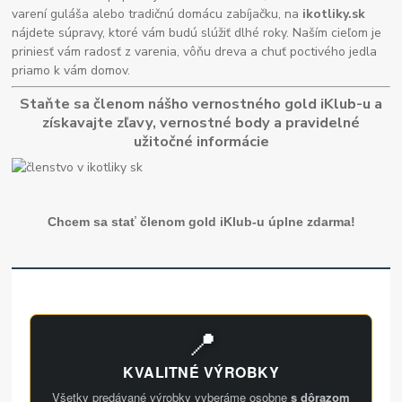
varení guláša alebo tradičnú domácu zabíjačku, na
ikotliky.sk
nájdete súpravy, ktoré vám budú slúžiť dlhé roky. Naším cieľom je
priniesť vám radosť z varenia, vôňu dreva a chuť poctivého jedla
priamo k vám domov.
Staňte sa členom nášho vernostného gold iKlub-u a
získavajte zľavy, vernostné body a pravidelné
užitočné informácie
Chcem sa stať členom gold iKlub-u úplne zdarma!
📍
KVALITNÉ VÝROBKY
Všetky predávané výrobky vyberáme osobne
s dôrazom