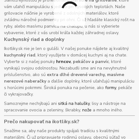
Samozrejmosťou je profesionálne
náradie na grilovanie
, ktoré
vám uľahčí manipuláciu s jedlom pri vysokých teplotách. Naše
grilovacie náčinie je vyrobené z odolných materiálov, ktoré
zvládnu náročné podmienky pri ohni. Či už hľadáte klasický rošt na
ryby, alebo masívnu panvicu na chalupu, u nás si vyberiete
vybavenie, ktoré z vás urobí kráľa každej záhradnej oslavy.
Kuchynský riad a doplnky
Ikotliky.sk nie je len o guláši. V našej ponuke nájdete aj kvalitný
kuchynský riad
, ktorý využijete v domácej kuchyni aj na chate.
Vyberte si z našej ponuky
hrncov
, pekáčov a panvíc
, ktoré
vynikajú svojou odolnosťou. Nezabudli sme ani na nevyhnutné
príslušenstvo, ako sú
extra dlhé drevené varechy, masívne
nerezové naberačky
a ďalšie doplnky, ktoré uľahčujú manipuláciu
s horúcimi pokrmmi. Široká ponuka na pečenie, ako
formy
, pekáče
či vykrajovačky.
Samozrejme nechýbajú ani
sitká na halušky
, lisy a nástroje na
spracovanie ovocia a zeleniny, škrabky,
nože
a mnoho iného.
Prečo nakupovať na ikotliky.sk?
Snažíme sa, aby naše produkty spájali tradíciu s kvalitnými
materiálmi. Či už pripravujete rodinnú oslavu, obecnú súťaž vo