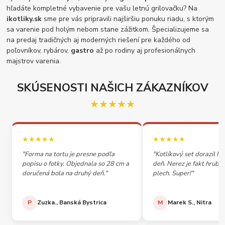
hľadáte kompletné vybavenie pre vašu letnú grilovačku? Na
ikotliky.sk
sme pre vás pripravili najširšiu ponuku riadu, s ktorým
sa varenie pod holým nebom stane zážitkom. Špecializujeme sa
na predaj tradičných aj moderných riešení pre každého od
poľovníkov, rybárov,
gastro
až po rodiny aj profesionálnych
majstrov varenia.
SKÚSENOSTI NAŠICH ZÁKAZNÍKOV
★★★★★
★★★★★
★★★★★
"Forma na tortu je presne podľa
"Kotlíkový set dorazil h
popisu o fotky. Objednala so 28 cm a
deň. Nerez je fakt hrubý,
doručená bola na druhý deň."
plech. Super!"
P
Zuzka., Banská Bystrica
M
Marek S., Nitra