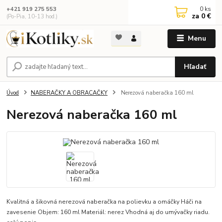
0
ks
+421 919 275 553
za
0 €
(Po-Pia, 10-13 hod.)
Menu
Hľadať
Úvod
NABERAČKY A OBRACAČKY
Nerezová naberačka 160 ml
Nerezová naberačka 160 ml
Kvalitná a šikovná nerezová naberačka na polievku a omáčky Háči na
zavesenie Objem: 160 ml Materiál: nerez Vhodná aj do umývačky riadu.