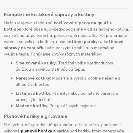
Kompletné kotlíkové súpravy a kotliny
Našou vlajkovou loďou sú
kotlíkové súpravy na guláš s
kotlinou
ktoré obsahujú všetko potrebné – od samotného kotlíka,
cez kotlinu až po varechu, pokrievku, či naberačku. Ak preferujete
varenie vo veľkých kotloch, naše
kotliny (paráky)
a
kotlinové
súpravy na zabíjačku
vám poskytnú stabilitu a maximálne
využitie tepla. Ponúkame kotlíky rôznych materiálov:
Smaltované kotlíky:
Tradičná voľba s jednoduchou
údržbou a skvelou distribúciou tepla.
Nerezové kotlíky:
Moderné a vysoko odolné riešenie s
dlhou životnosťou.
Liatinové kotlíky:
Pre milovníkov pomalého varenia a
pravej sýtosti chutí.
Medené kotlíky:
Pre gulášových majstrov
Plynové horáky a grilovanie
Pre tých, ktorí uprednostňujú komfort a čistú prácu, ponúkame
výkonné
plynové horáky
a variče
pod kotlíky, ktoré zabezpečia