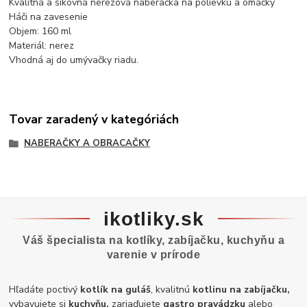
Kvalitná a šikovná nerezová naberačka na polievku a omáčky
Háči na zavesenie
Objem: 160 ml
Materiál: nerez
Vhodná aj do umývačky riadu.
Tovar zaradený v kategóriách
NABERAČKY A OBRACAČKY
ikotliky.sk
Váš špecialista na kotlíky, zabíjačku, kuchyňu a
varenie v prírode
Hľadáte poctivý
kotlík na guláš
, kvalitnú
kotlinu na zabíjačku,
vybavujete si
kuchyňu,
zariaďujete
gastro pravádzku
alebo