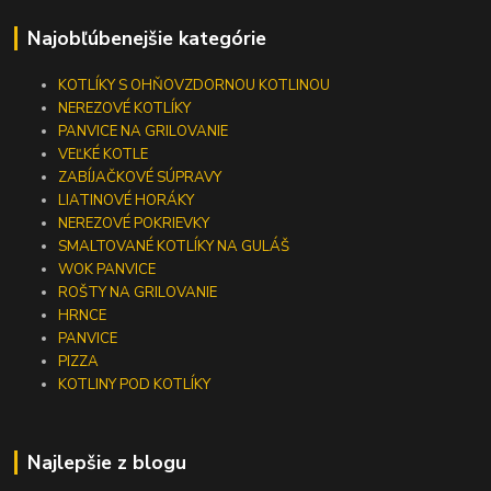
Najobľúbenejšie kategórie
KOTLÍKY S OHŇOVZDORNOU KOTLINOU
NEREZOVÉ KOTLÍKY
PANVICE NA GRILOVANIE
VEĽKÉ KOTLE
ZABÍJAČKOVÉ SÚPRAVY
LIATINOVÉ HORÁKY
NEREZOVÉ POKRIEVKY
SMALTOVANÉ KOTLÍKY NA GULÁŠ
WOK PANVICE
ROŠTY NA GRILOVANIE
HRNCE
PANVICE
PIZZA
KOTLINY POD KOTLÍKY
Najlepšie z blogu