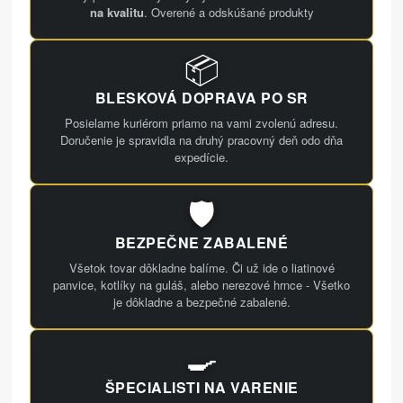
na kvalitu
. Overené a odskúšané produkty
📦
BLESKOVÁ DOPRAVA PO SR
Posielame kuriérom priamo na vami zvolenú adresu.
Doručenie je spravidla na druhý pracovný deň odo dňa
expedície.
🛡️
BEZPEČNE ZABALENÉ
Všetok tovar dôkladne balíme. Či už ide o liatinové
panvice, kotlíky na guláš, alebo nerezové hrnce - Všetko
je dôkladne a bezpečné zabalené.
🍳
ŠPECIALISTI NA VARENIE