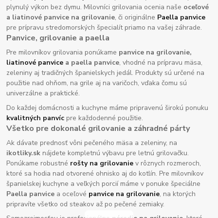
plynulý výkon bez dymu. Milovníci grilovania ocenia naše
oceľové
a liatinové panvice na grilovanie
, či originálne
Paella panvice
pre prípravu stredomorských špecialít priamo na vašej záhrade.
Panvice, grilovanie a paella
Pre milovníkov grilovania ponúkame
panvice na grilovanie,
liatinové panvice
a paella panvice
, vhodné na prípravu mäsa,
zeleniny aj tradičných španielskych jedál. Produkty sú určené na
použitie nad ohňom, na grile aj na varičoch, vďaka čomu sú
univerzálne a praktické.
Do každej domácnosti a kuchyne máme pripravenú širokú ponuku
kvalitných panvíc
pre každodenné použitie.
Všetko pre dokonalé grilovanie a záhradné párty
Ak dávate prednosť vôni pečeného mäsa a zeleniny, na
ikotliky.sk
nájdete kompletnú výbavu pre letnú grilovačku.
Ponúkame robustné
rošty na grilovanie
v rôznych rozmeroch,
ktoré sa hodia nad otvorené ohnisko aj do kotlín. Pre milovníkov
španielskej kuchyne a veľkých porcií máme v ponuke špeciálne
Paella panvice
a oceľové
panvice na grilovanie
, na ktorých
pripravíte všetko od steakov až po pečené zemiaky.