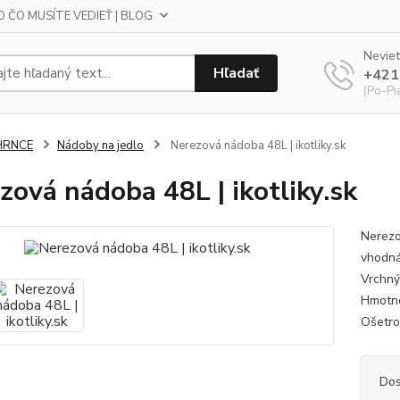
 ČO MUSÍTE VEDIEŤ | BLOG
Neviet
Hľadať
+421
(Po-Pi
HRNCE
Nádoby na jedlo
Nerezová nádoba 48L | ikotliky.sk
zová nádoba 48L | ikotliky.sk
Nerezo
vhodná
Vrchný
Hmotnos
Ošetro
Dos