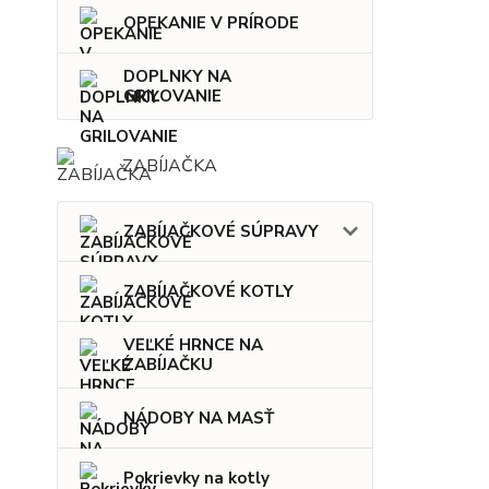
OPEKANIE V PRÍRODE
DOPLNKY NA
GRILOVANIE
ZABÍJAČKA
ZABÍJAČKOVÉ SÚPRAVY
ZABÍJAČKOVÉ KOTLY
VEĽKÉ HRNCE NA
ZABÍJAČKU
NÁDOBY NA MASŤ
Pokrievky na kotly