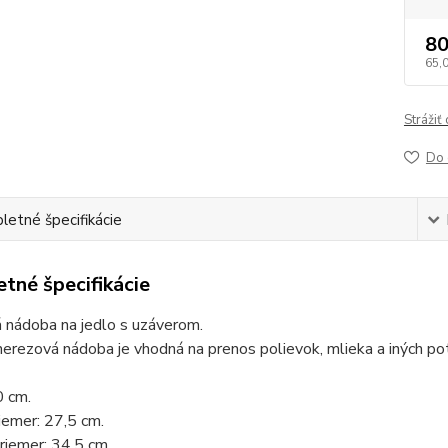
80
65,
Strážiť
Do 
etné špecifikácie
tné špecifikácie
 nádoba na jedlo s uzáverom.
nerezová nádoba je vhodná na prenos polievok, mlieka a iných pot
0 cm.
iemer: 27,5 cm.
riemer: 34,5 cm.