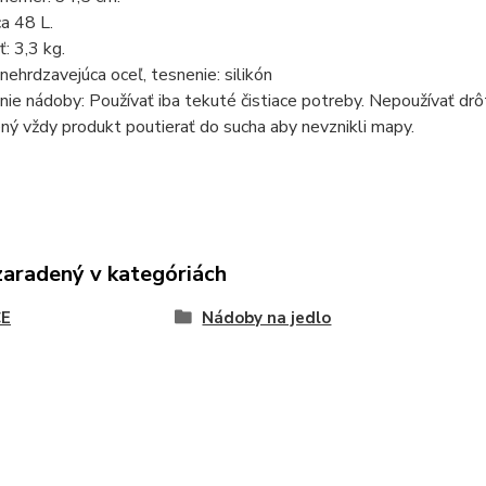
a 48 L.
: 3,3 kg.
 nehrdzavejúca oceľ, tesnenie: silikón
ie nádoby: Používať iba tekuté čistiace potreby. Nepoužívať drôt
ný vždy produkt poutierať do sucha aby nevznikli mapy.
zaradený v kategóriách
E
Nádoby na jedlo