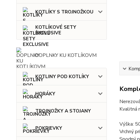
KOTLÍKY S TROJNOŽKOU
KOTLÍKOVÉ SETY
EXCLUSIVE
DOPLNKY KU KOTLÍKOVM
Kompl
KOTLINY POD KOTLÍKY
Komple
HORÁKY
Nerezová
Kvalitná 
TROJNOŽKY A STOJANY
Výška: 5
POKRIEVKY
Vrchný pr
Spodný p