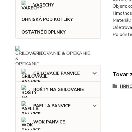
VARECHY
Objem: cc
Hmotnosť
OHNISKÁ POD KOTLÍKY
Materiál:
Ošetrovan
OSTATNÉ DOPLNKY
Po očiste
GRILOVANIE & OPEKANIE
Tovar 
GRILOVACIE PANVICE
HRNC
ROŠTY NA GRILOVANIE
PAELLA PANVICE
WOK PANVICE