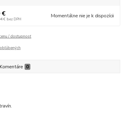
 €
Momentálne nie je k dispozícii
04 €
bez DPH
 cenu / dostupnosť
obľúbených
Komentáre
0
ravín.