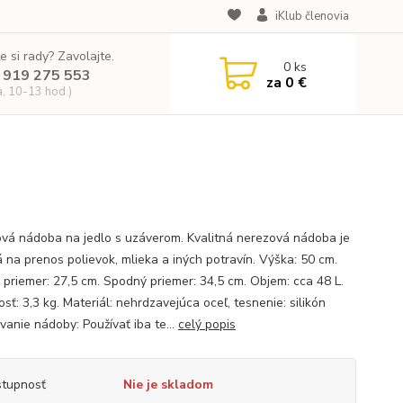
iKlub členovia
e si rady? Zavolajte.
0
ks
 919 275 553
za
0 €
a, 10-13 hod.)
vá nádoba na jedlo s uzáverom. Kvalitná nerezová nádoba je
 na prenos polievok, mlieka a iných potravín. Výška: 50 cm.
 priemer: 27,5 cm. Spodný priemer: 34,5 cm. Objem: cca 48 L.
ť: 3,3 kg. Materiál: nehrdzavejúca oceľ, tesnenie: silikón
vanie nádoby: Používať iba te...
celý popis
tupnosť
Nie je skladom