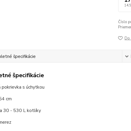
14,
Číslo p
Priemer
Do 
etné špecifikácie
tné špecifikácie
 pokrievka s úchytkou
 54 cm
a 30 - 530 L kotlíky
 nerez