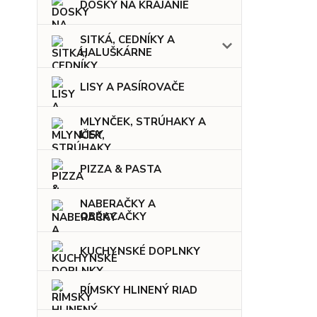
DOSKY NA KRÁJANIE
SITKÁ, CEDNÍKY A
HALUŠKÁRNE
LISY A PASÍROVAČE
MLYNČEK, STRÚHAKY A
LISY
PIZZA & PASTA
NABERAČKY A
OBRACAČKY
KUCHYNSKÉ DOPLNKY
RÍMSKY HLINENÝ RIAD