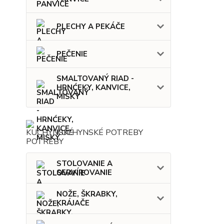
PLECHY A PEKÁČE
PEČENIE
SMALTOVANÝ RIAD -
HRNĆEKY, KANVICE,
MISKY
KUCHYNSKÉ POTREBY
STOLOVANIE A
SERVÍROVANIE
NOŽE, ŠKRABKY,
KRÁJAČE