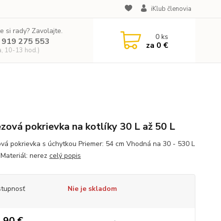
iKlub členovia
e si rady? Zavolajte.
0
ks
 919 275 553
za
0 €
a, 10-13 hod.)
zová pokrievka na kotlíky 30 L až 50 L
vá pokrievka s úchytkou Priemer: 54 cm Vhodná na 30 - 530 L
 Materiál: nerez
celý popis
tupnosť
Nie je skladom
,90 €