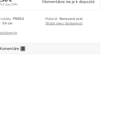
Momentálne nie je k dispozícii
55 €
bez DPH
roduktu:
PN054
Materiál:
Nerezová oceľ
:
54 cm
Strážiť cenu / dostupnosť
obľúbených
Komentáre
0