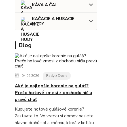
KÁVA A ČAJ
KAČACIE A HUSACIE
HODY
Blog
04.06.2026
Rady z Dvora
Aké je najlepšie korenie na guláš?
Prečo hotové zmesi z obchodu ničia
pravú chuť
Kupujete hotové gulášové korenie?
Zastavte to. Vo vrecku si domov nesiete
hlavne drahú soľ a chémiu, ktorá v kotlíku