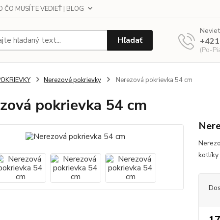
 ČO MUSÍTE VEDIEŤ | BLOG
Neviet
Hľadať
+421
(Po-Pi
POKRIEVKY
Nerezové pokrievky
Nerezová pokrievka 54 cm
zová pokrievka 54 cm
Nere
Nerezo
kotlíky
Dos
17