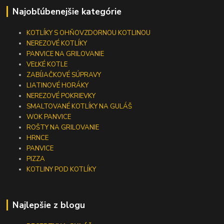
Najobľúbenejšie kategórie
KOTLÍKY S OHŇOVZDORNOU KOTLINOU
NEREZOVÉ KOTLÍKY
PANVICE NA GRILOVANIE
VEĽKÉ KOTLE
ZABÍJAČKOVÉ SÚPRAVY
LIATINOVÉ HORÁKY
NEREZOVÉ POKRIEVKY
SMALTOVANÉ KOTLÍKY NA GULÁŠ
WOK PANVICE
ROŠTY NA GRILOVANIE
HRNCE
PANVICE
PIZZA
KOTLINY POD KOTLÍKY
Najlepšie z blogu