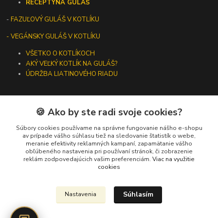
RECEPTY
NA GULÁŠ
-
FAZUĽOVÝ GULÁŠ V KOTLÍKU
- VEGÁNSKY GULÁŠ V KOTLÍKU
VŠETKO O KOTLÍKOCH
AKÝ VEĽKÝ KOTLÍK NA GULÁŠ?
ÚDRŽBA LIATINOVÉHO RIADU
🍪 Ako by ste radi svoje cookies?
Kontakty
Súbory cookies používame na správne fungovanie nášho e-shopu
av prípade vášho súhlasu tiež na sledovanie štatistík o webe,
meranie efektivity reklamných kampaní, zapamätanie vášho
+421 919 275 553
obľúbeného nastavenia pri používaní stránok, či zobrazenie
(Po-Pia, 10-13 hod.)
reklám zodpovedajúcich vašim preferenciám.
Viac na využitie
cookies
ikotliky@ikotliky.sk
Súhlasím
Nastavenia