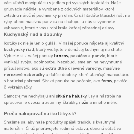
vám uľahčí manipuláciu s jedlom pri vysokých teplotách. Naše
grilovacie náčinie je vyrobené z odolných materiálov, ktoré
zvládnu náročné podmienky pri ohni. Či už hľadáte klasický rošt na
ryby, alebo masívnu panvicu na chalupu, u nás si vyberiete
vybavenie, ktoré z vás urobí kráľa každej záhradnej oslavy.
Kuchynský riad a doplnky
Ikotliky.sk nie je len o guláši. V našej ponuke nájdete aj kvalitný
kuchynský riad
, ktorý využijete v domácej kuchyni aj na chate.
Vyberte si z našej ponuky
hrncov
, pekáčov a panvíc
, ktoré
vynikajú svojou odolnosťou. Nezabudli sme ani na nevyhnutné
príslušenstvo, ako sú
extra dlhé drevené varechy, masívne
nerezové naberačky
a ďalšie doplnky, ktoré uľahčujú manipuláciu
s horúcimi pokrmmi. Široká ponuka na pečenie, ako
formy
, pekáče
či vykrajovačky.
Samozrejme nechýbajú ani
sitká na halušky
, lisy a nástroje na
spracovanie ovocia a zeleniny, škrabky,
nože
a mnoho iného.
Prečo nakupovať na ikotliky.sk?
Snažíme sa, aby naše produkty spájali tradíciu s kvalitnými
materiálmi. Či už pripravujete rodinnú oslavu, obecnú súťaž vo