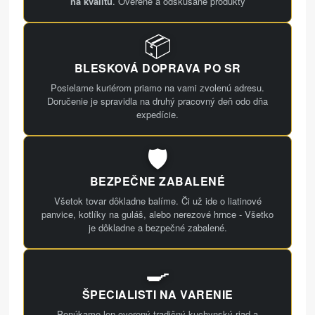
na kvalitu
. Overené a odskúšané produkty
📦
BLESKOVÁ DOPRAVA PO SR
Posielame kuriérom priamo na vami zvolenú adresu.
Doručenie je spravidla na druhý pracovný deň odo dňa
expedície.
🛡️
BEZPEČNE ZABALENÉ
Všetok tovar dôkladne balíme. Či už ide o liatinové
panvice, kotlíky na guláš, alebo nerezové hrnce - Všetko
je dôkladne a bezpečné zabalené.
🍳
ŠPECIALISTI NA VARENIE
Ponúkame len overený tradičný kuchynský riad a