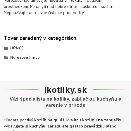
Nerezový riad umývajte neutrálnym tekutým čistiacim
prostriedkom. Po umytí riad dobre utrite osuškou do sucha.
Nepoužívajte agresívne čistiace prostriedky.
Tovar zaradený v kategóriách
HRNCE
Nerezové hrnce
ikotliky.sk
Váš špecialista na kotlíky, zabíjačku, kuchyňu a
varenie v prírode
Hľadáte poctivý
kotlík na guláš
, kvalitnú
kotlinu na zabíjačku,
vybavujete si
kuchyňu,
zariaďujete
gastro pravádzku
alebo