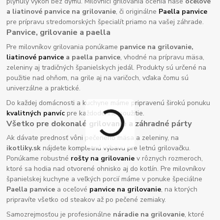
plynulý výkon bez dymu. Milovníci grilovania ocenia naše
oceľové
a liatinové panvice na grilovanie
, či originálne
Paella panvice
pre prípravu stredomorských špecialít priamo na vašej záhrade.
Panvice, grilovanie a paella
Pre milovníkov grilovania ponúkame
panvice na grilovanie,
liatinové panvice
a paella panvice
, vhodné na prípravu mäsa,
zeleniny aj tradičných španielskych jedál. Produkty sú určené na
použitie nad ohňom, na grile aj na varičoch, vďaka čomu sú
univerzálne a praktické.
Do každej domácnosti a kuchyne máme pripravenú širokú ponuku
kvalitných panvíc
pre každodenné použitie.
Všetko pre dokonalé grilovanie a záhradné párty
Ak dávate prednosť vôni pečeného mäsa a zeleniny, na
ikotliky.sk
nájdete kompletnú výbavu pre letnú grilovačku.
Ponúkame robustné
rošty na grilovanie
v rôznych rozmeroch,
ktoré sa hodia nad otvorené ohnisko aj do kotlín. Pre milovníkov
španielskej kuchyne a veľkých porcií máme v ponuke špeciálne
Paella panvice
a oceľové
panvice na grilovanie
, na ktorých
pripravíte všetko od steakov až po pečené zemiaky.
Samozrejmosťou je profesionálne
náradie na grilovanie
, ktoré