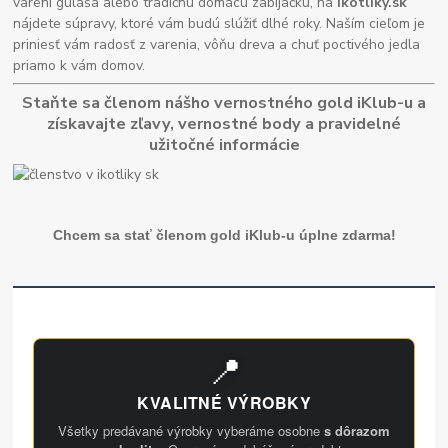
varení guláša alebo tradičnú domácu zabíjačku, na
ikotliky.sk
nájdete súpravy, ktoré vám budú slúžiť dlhé roky. Naším cieľom je
priniesť vám radosť z varenia, vôňu dreva a chuť poctivého jedla
priamo k vám domov.
Staňte sa členom nášho vernostného gold iKlub-u a
získavajte zľavy, vernostné body a pravidelné
užitočné informácie
Chcem sa stať členom gold iKlub-u úplne zdarma!
📍
KVALITNÉ VÝROBKY
Všetky predávané výrobky vyberáme osobne
s dôrazom