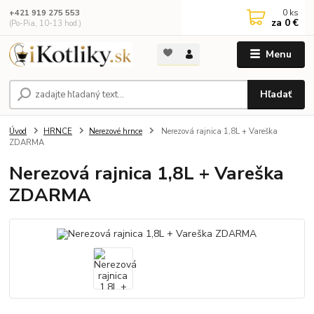
0
ks
+421 919 275 553
za
0 €
(Po-Pia, 10-13 hod.)
Menu
Hľadať
Úvod
HRNCE
Nerezové hrnce
Nerezová rajnica 1,8L + Vareška
ZDARMA
Nerezová rajnica 1,8L + Vareška
ZDARMA