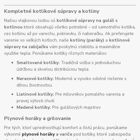
Kompletné kotlíkové súpravy a kotliny
Našou vlajkovou loďou sú
kotlíkové súpravy na guláš s
kotlinou
ktoré obsahujú všetko potrebné – od samotného kotlíka,
cez kotlinu až po varechu, pokrievku, či naberačku. Ak preferujete
varenie vo veľkých kotloch, naše
kotliny (paráky)
a
kotlinové
súpravy na zabíjačku
vám poskytnú stabilitu a maximálne
využitie tepla. Ponúkame kotlíky rôznych materiálov:
Smaltované kotlíky:
Tradičná voľba s jednoduchou
údržbou a skvelou distribúciou tepla.
Nerezové kotlíky:
Moderné a vysoko odolné riešenie s
dlhou životnosťou.
Liatinové kotlíky:
Pre milovníkov pomalého varenia a
pravej sýtosti chutí.
Medené kotlíky:
Pre gulášových majstrov
Plynové horáky a grilovanie
Pre tých, ktorí uprednostňujú komfort a čistú prácu, ponúkame
výkonné
plynové horáky
a variče
pod kotlíky, ktoré zabezpečia