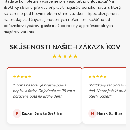
hľadáte kompletné vybavenie pre vašu letnú grilovačku? Na
ikotliky.sk
sme pre vás pripravili najširšiu ponuku riadu, s ktorým
sa varenie pod holým nebom stane zážitkom. Špecializujeme sa
na predaj tradičných aj moderných riešení pre každého od
poľovníkov, rybárov,
gastro
až po rodiny aj profesionálnych
majstrov varenia.
SKÚSENOSTI NAŠICH ZÁKAZNÍKOV
★★★★★
★★★★★
★★★★★
"Forma na tortu je presne podľa
"Kotlíkový set dorazil h
popisu o fotky. Objednala so 28 cm a
deň. Nerez je fakt hrubý,
doručená bola na druhý deň."
plech. Super!"
P
Zuzka., Banská Bystrica
M
Marek S., Nitra