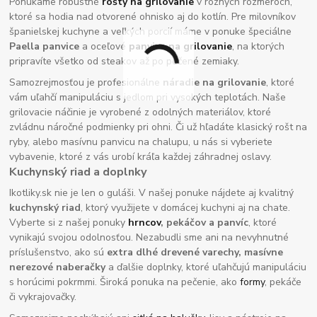
Ponúkame robustné
rošty na grilovanie
v rôznych rozmeroch,
ktoré sa hodia nad otvorené ohnisko aj do kotlín. Pre milovníkov
španielskej kuchyne a veľkých porcií máme v ponuke špeciálne
Paella panvice
a oceľové
panvice na grilovanie
, na ktorých
pripravíte všetko od steakov až po pečené zemiaky.
Samozrejmosťou je profesionálne
náradie na grilovanie
, ktoré
vám uľahčí manipuláciu s jedlom pri vysokých teplotách. Naše
grilovacie náčinie je vyrobené z odolných materiálov, ktoré
zvládnu náročné podmienky pri ohni. Či už hľadáte klasický rošt na
ryby, alebo masívnu panvicu na chalupu, u nás si vyberiete
vybavenie, ktoré z vás urobí kráľa každej záhradnej oslavy.
Kuchynský riad a doplnky
Ikotliky.sk nie je len o guláši. V našej ponuke nájdete aj kvalitný
kuchynský riad
, ktorý využijete v domácej kuchyni aj na chate.
Vyberte si z našej ponuky
hrncov
, pekáčov a panvíc
, ktoré
vynikajú svojou odolnosťou. Nezabudli sme ani na nevyhnutné
príslušenstvo, ako sú
extra dlhé drevené varechy, masívne
nerezové naberačky
a ďalšie doplnky, ktoré uľahčujú manipuláciu
s horúcimi pokrmmi. Široká ponuka na pečenie, ako
formy
, pekáče
či vykrajovačky.