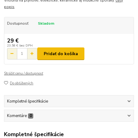
Vhodná na plynové, elektrické, keramické aj indukčné sporáky.
celý
popis
Dostupnosť
Skladom
29 €
23,58 €
bez DPH
Pridať do košíka
Strážiť cenu / dostupnosť
Do obľúbených
Kompletné špecifikácie
Komentáre
0
Kompletné špecifikácie