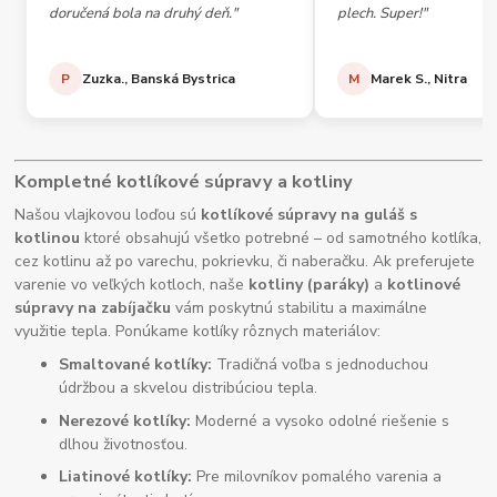
doručená bola na druhý deň."
plech. Super!"
P
Zuzka., Banská Bystrica
M
Marek S., Nitra
Kompletné kotlíkové súpravy a kotliny
Našou vlajkovou loďou sú
kotlíkové súpravy na guláš s
kotlinou
ktoré obsahujú všetko potrebné – od samotného kotlíka,
cez kotlinu až po varechu, pokrievku, či naberačku. Ak preferujete
varenie vo veľkých kotloch, naše
kotliny (paráky)
a
kotlinové
súpravy na zabíjačku
vám poskytnú stabilitu a maximálne
využitie tepla. Ponúkame kotlíky rôznych materiálov:
Smaltované kotlíky:
Tradičná voľba s jednoduchou
údržbou a skvelou distribúciou tepla.
Nerezové kotlíky:
Moderné a vysoko odolné riešenie s
dlhou životnosťou.
Liatinové kotlíky:
Pre milovníkov pomalého varenia a