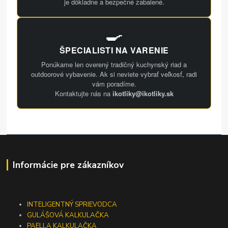
je dôkladne a bezpečné zabalené.
🍳
ŠPECIALISTI NA VARENIE
Ponúkame len overený tradičný kuchynský riad a
outdoorové vybavenie. Ak si neviete vybrať veľkosť, radi
vám poradíme.
Kontaktujte nás na
ikotliky@ikotliky.sk
Informácie pre zákazníkov
INTELIGENTNÝ SPRIEVODCA
GULÁŠOVÁ KALKULAČKA
PAELLA KALKULAČKA