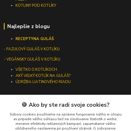
KOTLINY POD KOTLÍKY
Najlepšie z blogu
RECEPTY
NA GULÁŠ
-
FAZUĽOVÝ GULÁŠ V KOTLÍKU
- VEGÁNSKY GULÁŠ V KOTLÍKU
VŠETKO O KOTLÍKOCH
AKÝ VEĽKÝ KOTLÍK NA GULÁŠ?
ÚDRŽBA LIATINOVÉHO RIADU
🍪 Ako by ste radi svoje cookies?
Kontakty
Súbory cookies používame na správne fungovanie nášho e-shopu
av prípade vášho súhlasu tiež na sledovanie štatistík o webe,
meranie efektivity reklamných kampaní, zapamätanie vášho
+421 919 275 553
obľúbeného nastavenia pri používaní stránok, či zobrazenie