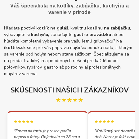
Váš špecialista na kotlíky, zabíjačku, kuchyňu a
varenie v prírode
Hľadáte poctivý
kotlík na guláš
, kvalitnú
kotlinu na zabíjačku,
vybavujete si
kuchyňu,
zariaďujete
gastro pravádzku
alebo
hľadáte kompletné vybavenie pre vašu letnú grilovačku? Na
ikotliky.sk
sme pre vás pripravili najširšiu ponuku riadu, s ktorým
sa varenie pod holým nebom stane zážitkom. Špecializujeme sa
na predaj tradičných aj moderných riešení pre každého od
poľovníkov, rybárov,
gastro
až po rodiny aj profesionálnych
majstrov varenia.
SKÚSENOSTI NAŠICH ZÁKAZNÍKOV
★★★★★
★★★★★
★★★★★
"Forma na tortu je presne podľa
"Kotlíkový set dorazil h
popisu o fotky. Objednala so 28 cm a
deň. Nerez je fakt hrubý,