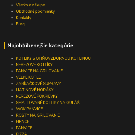
Všetko o nákupe
Obchodné podmienky
Kontakty
Blog
Najobľúbenejšie kategórie
KOTLÍKY S OHŇOVZDORNOU KOTLINOU
NEREZOVÉ KOTLÍKY
PANVICE NA GRILOVANIE
VEĽKÉ KOTLE
ZABÍJAČKOVÉ SÚPRAVY
LIATINOVÉ HORÁKY
NEREZOVÉ POKRIEVKY
SMALTOVANÉ KOTLÍKY NA GULÁŠ
WOK PANVICE
ROŠTY NA GRILOVANIE
HRNCE
PANVICE
PIZZA