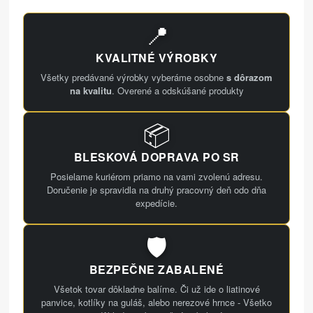
📍
KVALITNÉ VÝROBKY
Všetky predávané výrobky vyberáme osobne
s dôrazom
na kvalitu
. Overené a odskúšané produkty
📦
BLESKOVÁ DOPRAVA PO SR
Posielame kuriérom priamo na vami zvolenú adresu.
Doručenie je spravidla na druhý pracovný deň odo dňa
expedície.
🛡️
BEZPEČNE ZABALENÉ
Všetok tovar dôkladne balíme. Či už ide o liatinové
panvice, kotlíky na guláš, alebo nerezové hrnce - Všetko