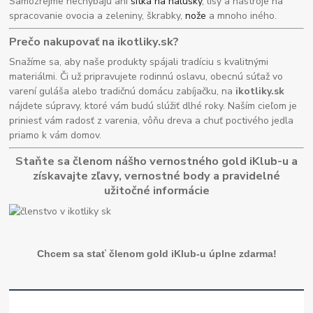
Samozrejme nechýbajú ani
sitká na halušky
, lisy a nástroje na
spracovanie ovocia a zeleniny, škrabky,
nože
a mnoho iného.
Prečo nakupovať na ikotliky.sk?
Snažíme sa, aby naše produkty spájali tradíciu s kvalitnými
materiálmi. Či už pripravujete rodinnú oslavu, obecnú súťaž vo
varení guláša alebo tradičnú domácu zabíjačku, na
ikotliky.sk
nájdete súpravy, ktoré vám budú slúžiť dlhé roky. Naším cieľom je
priniesť vám radosť z varenia, vôňu dreva a chuť poctivého jedla
priamo k vám domov.
Staňte sa členom nášho vernostného gold iKlub-u a
získavajte zľavy, vernostné body a pravidelné
užitočné informácie
Chcem sa stať členom gold iKlub-u úplne zdarma!