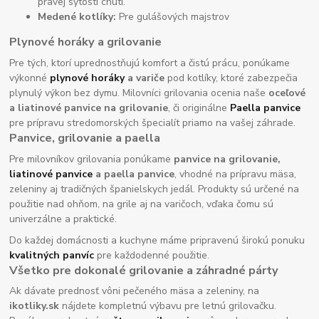
pravej sýtosti chutí.
Medené kotlíky:
Pre gulášových majstrov
Plynové horáky a grilovanie
Pre tých, ktorí uprednostňujú komfort a čistú prácu, ponúkame
výkonné
plynové horáky
a variče
pod kotlíky, ktoré zabezpečia
plynulý výkon bez dymu. Milovníci grilovania ocenia naše
oceľové
a liatinové panvice na grilovanie
, či originálne
Paella panvice
pre prípravu stredomorských špecialít priamo na vašej záhrade.
Panvice, grilovanie a paella
Pre milovníkov grilovania ponúkame
panvice na grilovanie,
liatinové panvice
a paella panvice
, vhodné na prípravu mäsa,
zeleniny aj tradičných španielskych jedál. Produkty sú určené na
použitie nad ohňom, na grile aj na varičoch, vďaka čomu sú
univerzálne a praktické.
Do každej domácnosti a kuchyne máme pripravenú širokú ponuku
kvalitných panvíc
pre každodenné použitie.
Všetko pre dokonalé grilovanie a záhradné párty
Ak dávate prednosť vôni pečeného mäsa a zeleniny, na
ikotliky.sk
nájdete kompletnú výbavu pre letnú grilovačku.