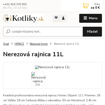
0
ks
+421 919 275 553
za
0 €
(Po-Pia, 10-13 hod.)
Menu
Hľadať
Úvod
HRNCE
Nerezové hrnce
Nerezová rajnica 11L
Nerezová rajnica 11L
Kvalitná profesionálna nerezová rajnica / hrniec Objem: 11 L Priemer: 28
cm Výška: 18 cm Celková dĺžka s rukoväťou: 53 cm Hmotnosť: 2,42 cm