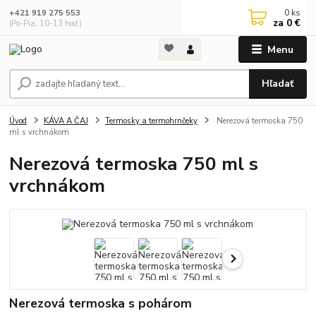
0
ks
+421 919 275 553
za
0 €
(Po-Pia, 10-13 hod.)
Menu
Hľadať
Úvod
KÁVA A ČAJ
Termosky a termohrnčeky
Nerezová termoska 750
ml s vrchnákom
Nerezová termoska 750 ml s
vrchnákom
Nerezová termoska s pohárom