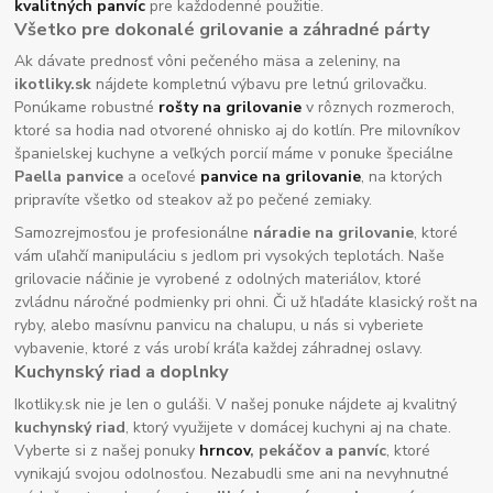
kvalitných panvíc
pre každodenné použitie.
Všetko pre dokonalé grilovanie a záhradné párty
Ak dávate prednosť vôni pečeného mäsa a zeleniny, na
ikotliky.sk
nájdete kompletnú výbavu pre letnú grilovačku.
Ponúkame robustné
rošty na grilovanie
v rôznych rozmeroch,
ktoré sa hodia nad otvorené ohnisko aj do kotlín. Pre milovníkov
španielskej kuchyne a veľkých porcií máme v ponuke špeciálne
Paella panvice
a oceľové
panvice na grilovanie
, na ktorých
pripravíte všetko od steakov až po pečené zemiaky.
Samozrejmosťou je profesionálne
náradie na grilovanie
, ktoré
vám uľahčí manipuláciu s jedlom pri vysokých teplotách. Naše
grilovacie náčinie je vyrobené z odolných materiálov, ktoré
zvládnu náročné podmienky pri ohni. Či už hľadáte klasický rošt na
ryby, alebo masívnu panvicu na chalupu, u nás si vyberiete
vybavenie, ktoré z vás urobí kráľa každej záhradnej oslavy.
Kuchynský riad a doplnky
Ikotliky.sk nie je len o guláši. V našej ponuke nájdete aj kvalitný
kuchynský riad
, ktorý využijete v domácej kuchyni aj na chate.
Vyberte si z našej ponuky
hrncov
, pekáčov a panvíc
, ktoré
vynikajú svojou odolnosťou. Nezabudli sme ani na nevyhnutné