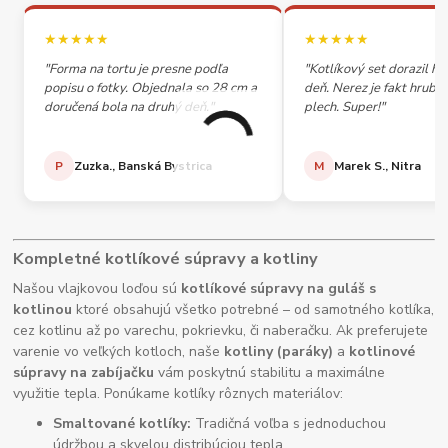
★★★★★
★★★★★
"Forma na tortu je presne podľa
"Kotlíkový set dorazil h
popisu o fotky. Objednala so 28 cm a
deň. Nerez je fakt hrubý,
doručená bola na druhý deň."
plech. Super!"
P
Zuzka., Banská Bystrica
M
Marek S., Nitra
Kompletné kotlíkové súpravy a kotliny
Našou vlajkovou loďou sú
kotlíkové súpravy na guláš s
kotlinou
ktoré obsahujú všetko potrebné – od samotného kotlíka,
cez kotlinu až po varechu, pokrievku, či naberačku. Ak preferujete
varenie vo veľkých kotloch, naše
kotliny (paráky)
a
kotlinové
súpravy na zabíjačku
vám poskytnú stabilitu a maximálne
využitie tepla. Ponúkame kotlíky rôznych materiálov:
Smaltované kotlíky:
Tradičná voľba s jednoduchou
údržbou a skvelou distribúciou tepla.