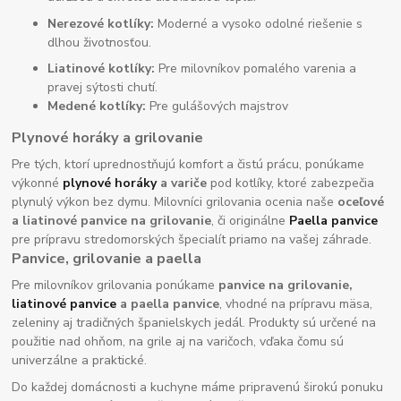
Nerezové kotlíky:
Moderné a vysoko odolné riešenie s
dlhou životnosťou.
Liatinové kotlíky:
Pre milovníkov pomalého varenia a
pravej sýtosti chutí.
Medené kotlíky:
Pre gulášových majstrov
Plynové horáky a grilovanie
Pre tých, ktorí uprednostňujú komfort a čistú prácu, ponúkame
výkonné
plynové horáky
a variče
pod kotlíky, ktoré zabezpečia
plynulý výkon bez dymu. Milovníci grilovania ocenia naše
oceľové
a liatinové panvice na grilovanie
, či originálne
Paella panvice
pre prípravu stredomorských špecialít priamo na vašej záhrade.
Panvice, grilovanie a paella
Pre milovníkov grilovania ponúkame
panvice na grilovanie,
liatinové panvice
a paella panvice
, vhodné na prípravu mäsa,
zeleniny aj tradičných španielskych jedál. Produkty sú určené na
použitie nad ohňom, na grile aj na varičoch, vďaka čomu sú
univerzálne a praktické.
Do každej domácnosti a kuchyne máme pripravenú širokú ponuku