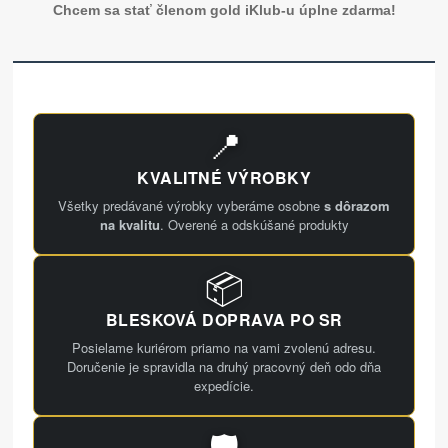
Chcem sa stať členom gold iKlub-u úplne zdarma!
📍
KVALITNÉ VÝROBKY
Všetky predávané výrobky vyberáme osobne
s dôrazom
na kvalitu
. Overené a odskúšané produkty
📦
BLESKOVÁ DOPRAVA PO SR
Posielame kuriérom priamo na vami zvolenú adresu.
Doručenie je spravidla na druhý pracovný deň odo dňa
expedície.
🛡️