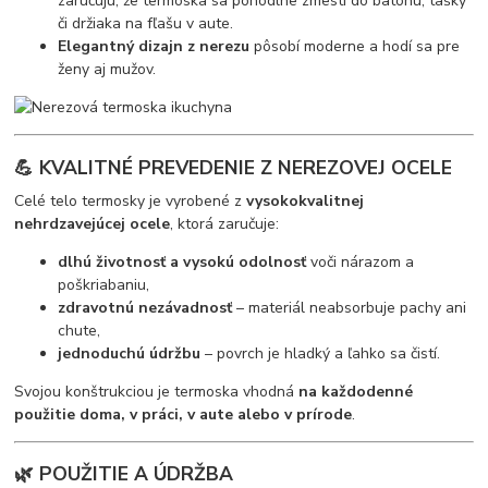
zaručujú, že termoska sa pohodlne zmestí do batohu, tašky
či držiaka na fľašu v aute.
Elegantný dizajn z nerezu
pôsobí moderne a hodí sa pre
ženy aj mužov.
💪 KVALITNÉ PREVEDENIE Z NEREZOVEJ OCELE
Celé telo termosky je vyrobené z
vysokokvalitnej
nehrdzavejúcej ocele
, ktorá zaručuje:
dlhú životnosť a vysokú odolnosť
voči nárazom a
poškriabaniu,
zdravotnú nezávadnosť
– materiál neabsorbuje pachy ani
chute,
jednoduchú údržbu
– povrch je hladký a ľahko sa čistí.
Svojou konštrukciou je termoska vhodná
na každodenné
použitie doma, v práci, v aute alebo v prírode
.
🌿 POUŽITIE A ÚDRŽBA