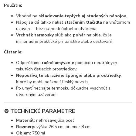
Použitie:
Vhodná na
skladovanie teplých aj studených nápojov
.
Nápoj sa dá ľahko naliať
stlačením tlačidla
na vnútornom
uzávere – bez nutnosti úplného otvorenia.
Vrchnák termosky
slúži ako
pohár
na pitie, čo je
mimoriadne praktické pri turistike alebo cestovaní.
Čistenie:
Odporúčame
ručné umývanie
pomocou neutrálnych
tekutých čistiacich prostriedkov.
Nepoužívajte abrazívne špongie alebo prostriedky
,
ktoré by mohli poškodiť lesklý povrch.
Po umytí nechajte termosku dôkladne vyschnúť s
otvoreným uzáverom.
⚙️ TECHNICKÉ PARAMETRE
Materiál:
nehrdzavejúca oceľ
Rozmery:
výška 26,5 cm, priemer 8 cm
Objem:
750 ml