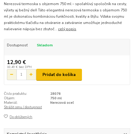
Nerezová termoska s objemom 750 ml – spoľahlivý spoločník na cesty,
výlety aj bežný deň Táto elegantná nerezová termoska s objemom 750
ml je dokonalou kombináciou funkčnosti, kvality a štýlu. Vďaka svojmu
praktickému tlačidlu na otváranie a zatváranie umožňuje jednoduché
nalievanie nápoja bez zbytoč...
celý popis
Dostupnosť
Skladom
12,90 €
10,49 €
bez DPH
Pridať do košíka
Číslo produktu:
28076
Objem:
750 ml
Materiál:
Nerezová oceľ
Strážiť cenu / dostupnosť
Do obľúbených