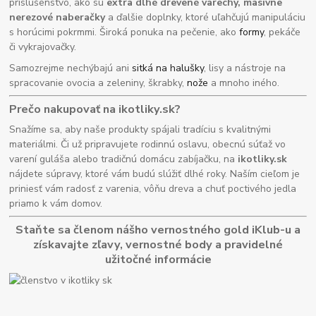
príslušenstvo, ako sú
extra dlhé drevené varechy, masívne
nerezové naberačky
a ďalšie doplnky, ktoré uľahčujú manipuláciu
s horúcimi pokrmmi. Široká ponuka na pečenie, ako
formy
, pekáče
či vykrajovačky.
Samozrejme nechýbajú ani
sitká na halušky
, lisy a nástroje na
spracovanie ovocia a zeleniny, škrabky,
nože
a mnoho iného.
Prečo nakupovať na ikotliky.sk?
Snažíme sa, aby naše produkty spájali tradíciu s kvalitnými
materiálmi. Či už pripravujete rodinnú oslavu, obecnú súťaž vo
varení guláša alebo tradičnú domácu zabíjačku, na
ikotliky.sk
nájdete súpravy, ktoré vám budú slúžiť dlhé roky. Naším cieľom je
priniesť vám radosť z varenia, vôňu dreva a chuť poctivého jedla
priamo k vám domov.
Staňte sa členom nášho vernostného gold iKlub-u a
získavajte zľavy, vernostné body a pravidelné
užitočné informácie