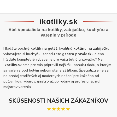
ikotliky.sk
Váš špecialista na kotlíky, zabíjačku, kuchyňu a
varenie v prírode
Hľadáte poctivý
kotlík na guláš
, kvalitnú
kotlinu na zabíjačku,
vybavujete si
kuchyňu,
zariaďujete
gastro pravádzku
alebo
hľadáte kompletné vybavenie pre vašu letnú grilovačku? Na
ikotliky.sk
sme pre vás pripravili najširšiu ponuku riadu, s ktorým
sa varenie pod holým nebom stane zážitkom. Špecializujeme sa
na predaj tradičných aj moderných riešení pre každého od
poľovníkov, rybárov,
gastro
až po rodiny aj profesionálnych
majstrov varenia.
SKÚSENOSTI NAŠICH ZÁKAZNÍKOV
★★★★★