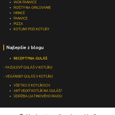
WOK PANVICE
ROŠTY NA GRILOVANIE
HRNCE
PANVICE
PIZZA
KOTLINY POD KOTLÍKY
Najlepšie z blogu
RECEPTY
NA GULÁŠ
-
FAZUĽOVÝ GULÁŠ V KOTLÍKU
- VEGÁNSKY GULÁŠ V KOTLÍKU
VŠETKO O KOTLÍKOCH
AKÝ VEĽKÝ KOTLÍK NA GULÁŠ?
ÚDRŽBA LIATINOVÉHO RIADU