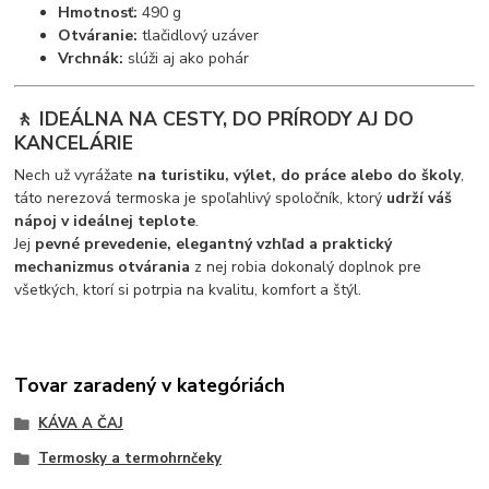
Hmotnosť:
490 g
Otváranie:
tlačidlový uzáver
Vrchnák:
slúži aj ako pohár
🚶 IDEÁLNA NA CESTY, DO PRÍRODY AJ DO
KANCELÁRIE
Nech už vyrážate
na turistiku, výlet, do práce alebo do školy
,
táto nerezová termoska je spoľahlivý spoločník, ktorý
udrží váš
nápoj v ideálnej teplote
.
Jej
pevné prevedenie, elegantný vzhľad a praktický
mechanizmus otvárania
z nej robia dokonalý doplnok pre
všetkých, ktorí si potrpia na kvalitu, komfort a štýl.
Tovar zaradený v kategóriách
KÁVA A ČAJ
Termosky a termohrnčeky