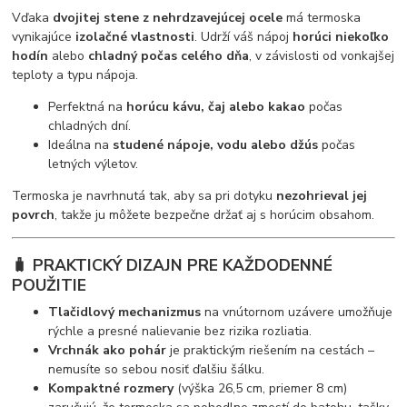
Vďaka
dvojitej stene z nehrdzavejúcej ocele
má termoska
vynikajúce
izolačné vlastnosti
. Udrží váš nápoj
horúci niekoľko
hodín
alebo
chladný počas celého dňa
, v závislosti od vonkajšej
teploty a typu nápoja.
Perfektná na
horúcu kávu, čaj alebo kakao
počas
chladných dní.
Ideálna na
studené nápoje, vodu alebo džús
počas
letných výletov.
Termoska je navrhnutá tak, aby sa pri dotyku
nezohrieval jej
povrch
, takže ju môžete bezpečne držať aj s horúcim obsahom.
🧳 PRAKTICKÝ DIZAJN PRE KAŽDODENNÉ
POUŽITIE
Tlačidlový mechanizmus
na vnútornom uzávere umožňuje
rýchle a presné nalievanie bez rizika rozliatia.
Vrchnák ako pohár
je praktickým riešením na cestách –
nemusíte so sebou nosiť ďalšiu šálku.
Kompaktné rozmery
(výška 26,5 cm, priemer 8 cm)