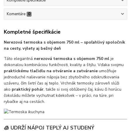
Kompletné špecifikácie
Komentáre
0
Kompletné špecifikácie
Nerezová termoska s objemom 750 ml – spoľahlivý spoločník
na cesty, výlety aj bežný deň
Táto elegantná
nerezová termoska s objemom 750 ml
je
dokonalou kombináciou funkčnosti, kvality a štýlu. Vďaka svojmu
praktickému tlačidlu na otváranie a zatváranie
umožňuje
jednoduché nalievanie nápoja bez zbytočného odskrutkovania
uzáveru, čím šetrí čas aj teplo. Vrchnák termosky zároveň slúži
ako
praktický pohár
, takže si svoj obľúbený čaj, kávu či horúcu
čokoládu môžete vychutnať kdekoľvek – v práci, na túre, pri
rybačke aj na cestách.
🧊 UDRŽÍ NÁPOJ TEPLÝ AJ STUDENÝ