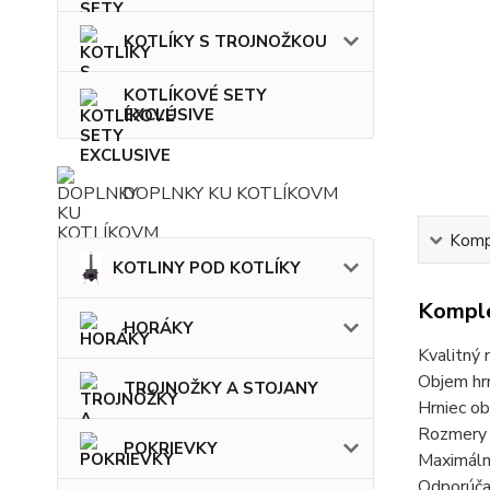
KOTLÍKY S TROJNOŽKOU
KOTLÍKOVÉ SETY
EXCLUSIVE
DOPLNKY KU KOTLÍKOVM
Kompl
KOTLINY POD KOTLÍKY
Komple
HORÁKY
Kvalitný 
Objem hr
TROJNOŽKY A STOJANY
Hrniec ob
Rozmery 
POKRIEVKY
Maximáln
Odporúča