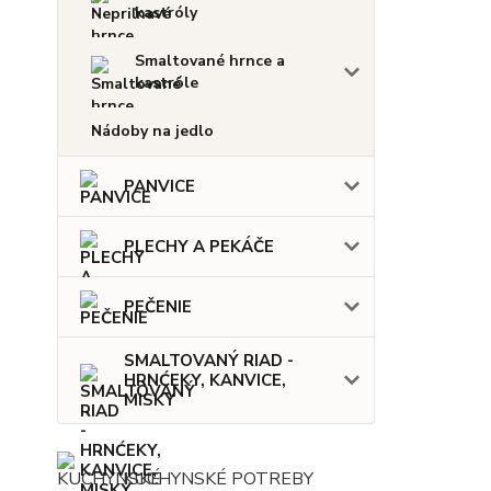
kastróly
Smaltované hrnce a
kastróle
Nádoby na jedlo
PANVICE
PLECHY A PEKÁČE
PEČENIE
SMALTOVANÝ RIAD -
HRNĆEKY, KANVICE,
MISKY
KUCHYNSKÉ POTREBY