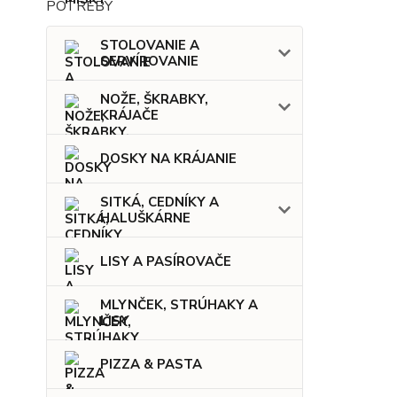
STOLOVANIE A
SERVÍROVANIE
NOŽE, ŠKRABKY,
KRÁJAČE
DOSKY NA KRÁJANIE
SITKÁ, CEDNÍKY A
HALUŠKÁRNE
LISY A PASÍROVAČE
MLYNČEK, STRÚHAKY A
LISY
PIZZA & PASTA