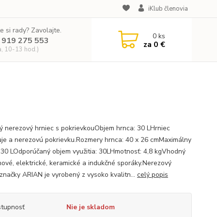
iKlub členovia
e si rady? Zavolajte.
0
ks
 919 275 553
za
0 €
a, 10-13 hod.)
ný nerezový hrniec s pokrievkouObjem hrnca: 30 LHrniec
je a nerezovú pokrievku.Rozmery hrnca: 40 x 26 cmMaximálny
 30 LOdporúčaný objem využitia: 30LHmotnosť: 4,8 kgVhodný
nové, elektrické, keramické a indukčné sporáky.Nerezový
 značky ARIAN je vyrobený z vysoko kvalitn...
celý popis
tupnosť
Nie je skladom