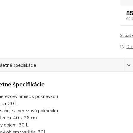
85
69,
Strážiť
Do 
etné špecifikácie
tné špecifikácie
nerezový hrniec s pokrievkou
nca: 30 L
sahuje a nerezovú pokrievku.
hrnca: 40 x 26 cm
y objem: 30 L
ný objem využitia: 30L