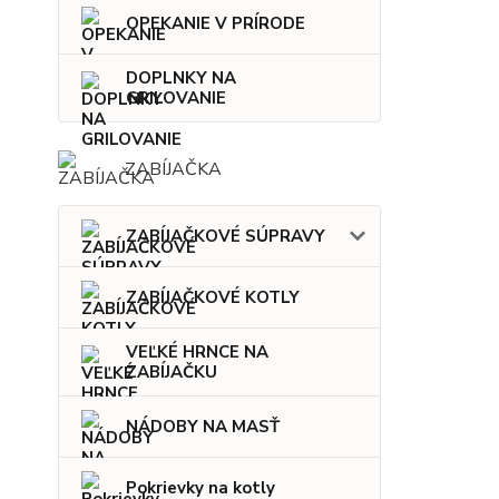
OPEKANIE V PRÍRODE
DOPLNKY NA
GRILOVANIE
ZABÍJAČKA
ZABÍJAČKOVÉ SÚPRAVY
ZABÍJAČKOVÉ KOTLY
VEĽKÉ HRNCE NA
ZABÍJAČKU
NÁDOBY NA MASŤ
Pokrievky na kotly