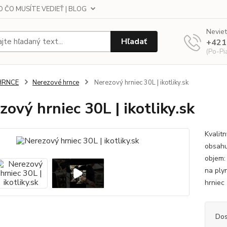
 ČO MUSÍTE VEDIEŤ | BLOG
Neviet
Hľadať
+421
(Po-Pi
HRNCE
Nerezové hrnce
Nerezový hrniec 30L | ikotliky.sk
zový hrniec 30L | ikotliky.sk
Kvalit
obsahu
objem:
na ply
hrniec
Dos