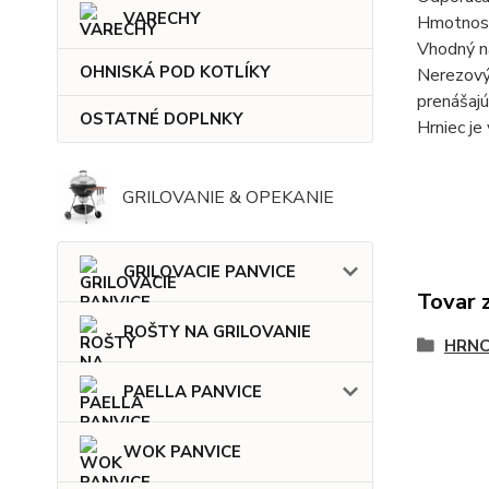
VARECHY
Hmotnosť
Vhodný na
OHNISKÁ POD KOTLÍKY
Nerezový 
prenášajú
OSTATNÉ DOPLNKY
Hrniec je
GRILOVANIE & OPEKANIE
GRILOVACIE PANVICE
Tovar 
ROŠTY NA GRILOVANIE
HRNC
PAELLA PANVICE
WOK PANVICE