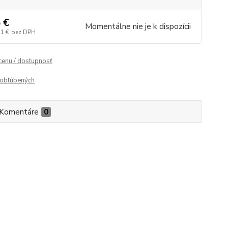
 €
Momentálne nie je k dispozícii
11 €
bez DPH
 cenu / dostupnosť
obľúbených
Komentáre
0