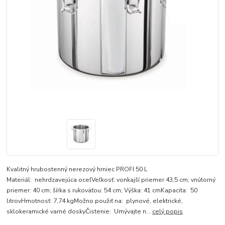
Kvalitný hrubostenný nerezový hrniec PROFI 50 L
Materiál: nehrdzavejúca oceľVeľkosť: vonkajší priemer 43,5 cm; vnútorný
priemer: 40 cm; šírka s rukoväťou: 54 cm; Výška: 41 cmKapacita: 50
litrovHmotnosť: 7,74 kgMožno použiť na: plynové, elektrické,
sklokeramické varné doskyČistenie: Umývajte n...
celý popis