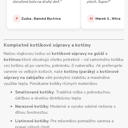
doručená bola na druhý deň."
plech. Super!"
P
Zuzka., Banská Bystrica
M
Marek S., Nitra
Kompletné kotlíkové súpravy a kotliny
Našou vlajkovou loďou sú
kotlíkové súpravy na guláš s
kotlinou
ktoré obsahujú všetko potrebné – od samotného kotlíka,
cez kotlinu až po varechu, pokrievku, či naberačku. Ak preferujete
varenie vo veľkých kotloch, naše
kotliny (paráky)
a
kotlinové
súpravy na zabíjačku
vám poskytnú stabilitu a maximálne
využitie tepla. Ponúkame kotlíky rôznych materiálov:
Smaltované kotlíky:
Tradičná voľba s jednoduchou
údržbou a skvelou distribúciou tepla.
Nerezové kotlíky:
Moderné a vysoko odolné riešenie s
dlhou životnosťou.
Liatinové kotlíky:
Pre milovníkov pomalého varenia a
pravej sýtosti chutí.