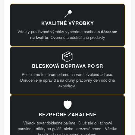
📍
KVALITNÉ VÝROBKY
Všetky predávané výrobky vyberáme osobne
s dôrazom
na kvalitu
. Overené a odskúšané produkty
📦
BLESKOVÁ DOPRAVA PO SR
Posielame kuriérom priamo na vami zvolenú adresu.
Doručenie je spravidla na druhý pracovný deň odo dňa
expedície.
🛡️
BEZPEČNE ZABALENÉ
Všetok tovar dôkladne balíme. Či už ide o liatinové
panvice, kotlíky na guláš, alebo nerezové hrnce - Všetko
je dôkladne a bezpečné zabalené.