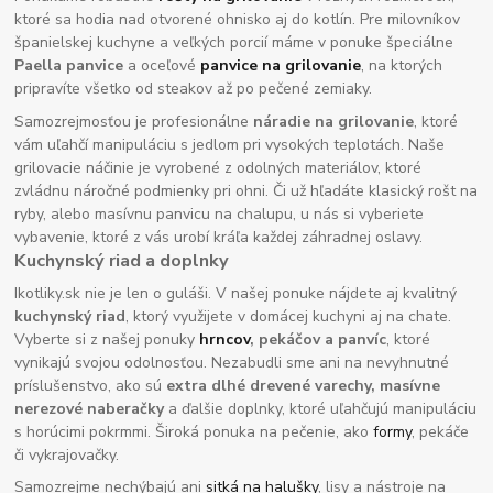
ktoré sa hodia nad otvorené ohnisko aj do kotlín. Pre milovníkov
španielskej kuchyne a veľkých porcií máme v ponuke špeciálne
Paella panvice
a oceľové
panvice na grilovanie
, na ktorých
pripravíte všetko od steakov až po pečené zemiaky.
Samozrejmosťou je profesionálne
náradie na grilovanie
, ktoré
vám uľahčí manipuláciu s jedlom pri vysokých teplotách. Naše
grilovacie náčinie je vyrobené z odolných materiálov, ktoré
zvládnu náročné podmienky pri ohni. Či už hľadáte klasický rošt na
ryby, alebo masívnu panvicu na chalupu, u nás si vyberiete
vybavenie, ktoré z vás urobí kráľa každej záhradnej oslavy.
Kuchynský riad a doplnky
Ikotliky.sk nie je len o guláši. V našej ponuke nájdete aj kvalitný
kuchynský riad
, ktorý využijete v domácej kuchyni aj na chate.
Vyberte si z našej ponuky
hrncov
, pekáčov a panvíc
, ktoré
vynikajú svojou odolnosťou. Nezabudli sme ani na nevyhnutné
príslušenstvo, ako sú
extra dlhé drevené varechy, masívne
nerezové naberačky
a ďalšie doplnky, ktoré uľahčujú manipuláciu
s horúcimi pokrmmi. Široká ponuka na pečenie, ako
formy
, pekáče
či vykrajovačky.
Samozrejme nechýbajú ani
sitká na halušky
, lisy a nástroje na