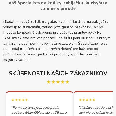
Váš špecialista na kotlíky, zabíjačku, kuchyňu a
varenie v prírode
Hľadáte poctivý
kotlík na guláš
, kvalitnú
kotlinu na zabíjačku,
vybavujete si
kuchyňu,
zariaďujete
gastro pravádzku
alebo
hľadáte kompletné vybavenie pre vašu letnú grilovačku? Na
ikotliky.sk
sme pre vás pripravili najširšiu ponuku riadu, s ktorým
sa varenie pod holým nebom stane zážitkom. Špecializujeme sa
na predaj tradičných aj moderných riešení pre každého od
poľovníkov, rybárov,
gastro
až po rodiny aj profesionálnych
majstrov varenia.
SKÚSENOSTI NAŠICH ZÁKAZNÍKOV
★★★★★
★★★★★
★★★★★
"Forma na tortu je presne podľa
"Kotlíkový set dorazil h
popisu o fotky. Objednala so 28 cm a
deň. Nerez je fakt hrubý,