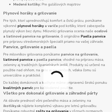
Medené kotlíky:
Pre gulášových majstrov
Plynové horáky a grilovanie
Pre tých, ktorí uprednostňujú komfort a čistú prácu, ponúkame
výkonné
plynové horáky
a variče
pod kotlíky, ktoré zabezpečia
plynulý výkon bez dymu. Milovníci grilovania ocenia naše
oceľové
a liatinové panvice na grilovanie
, či originálne
Paella panvice
pre prípravu stredomorských špecialít priamo na vašej záhrade.
Panvice, grilovanie a paella
Pre milovníkov grilovania ponúkame
panvice na grilovanie,
liatinové panvice
a paella panvice
, vhodné na prípravu mäsa,
zeleniny aj tradičných španielskych jedál. Produkty sú určené na
použitie nad ohňom, na grile aj na varičoch, vďaka čomu sú
univerzálne a praktické.
Do každej domácnosti a kuchyne máme pripravenú širokú ponuku
kvalitných panvíc
pre každodenné použitie.
Všetko pre dokonalé grilovanie a záhradné párty
Ak dávate prednosť vôni pečeného mäsa a zeleniny, na
ikotliky.sk
nájdete kompletnú výbavu pre letnú grilovačku.
Ponúkame robustné
rošty na grilovanie
v rôznych rozmeroch,