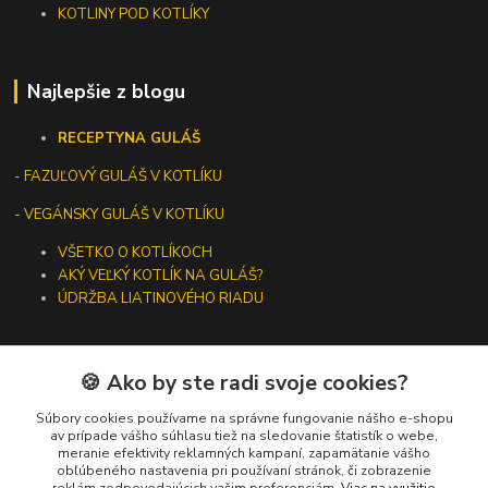
KOTLINY POD KOTLÍKY
Najlepšie z blogu
RECEPTY
NA GULÁŠ
-
FAZUĽOVÝ GULÁŠ V KOTLÍKU
- VEGÁNSKY GULÁŠ V KOTLÍKU
VŠETKO O KOTLÍKOCH
AKÝ VEĽKÝ KOTLÍK NA GULÁŠ?
ÚDRŽBA LIATINOVÉHO RIADU
🍪 Ako by ste radi svoje cookies?
Kontakty
Súbory cookies používame na správne fungovanie nášho e-shopu
av prípade vášho súhlasu tiež na sledovanie štatistík o webe,
meranie efektivity reklamných kampaní, zapamätanie vášho
+421 919 275 553
obľúbeného nastavenia pri používaní stránok, či zobrazenie
(Po-Pia, 10-13 hod.)