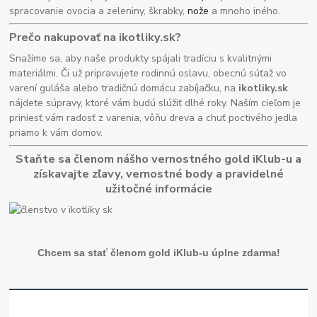
spracovanie ovocia a zeleniny, škrabky,
nože
a mnoho iného.
Prečo nakupovať na ikotliky.sk?
Snažíme sa, aby naše produkty spájali tradíciu s kvalitnými
materiálmi. Či už pripravujete rodinnú oslavu, obecnú súťaž vo
varení guláša alebo tradičnú domácu zabíjačku, na
ikotliky.sk
nájdete súpravy, ktoré vám budú slúžiť dlhé roky. Naším cieľom je
priniesť vám radosť z varenia, vôňu dreva a chuť poctivého jedla
priamo k vám domov.
Staňte sa členom nášho vernostného gold iKlub-u a
získavajte zľavy, vernostné body a pravidelné
užitočné informácie
Chcem sa stať členom gold iKlub-u úplne zdarma!