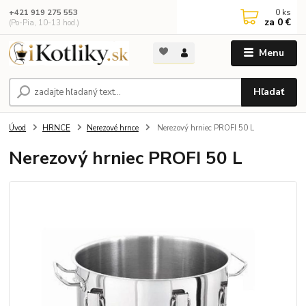
0
ks
+421 919 275 553
za
0 €
(Po-Pia, 10-13 hod.)
Menu
Hľadať
Úvod
HRNCE
Nerezové hrnce
Nerezový hrniec PROFI 50 L
Nerezový hrniec PROFI 50 L