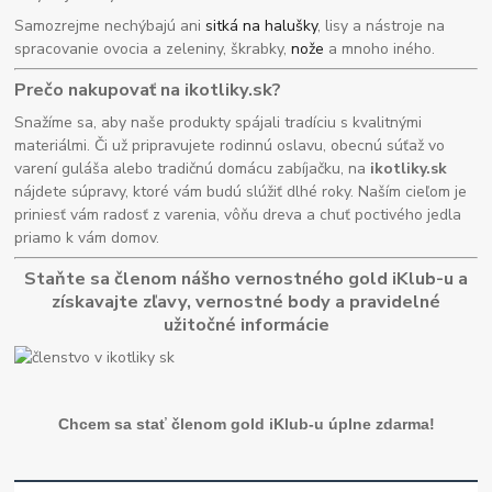
Samozrejme nechýbajú ani
sitká na halušky
, lisy a nástroje na
spracovanie ovocia a zeleniny, škrabky,
nože
a mnoho iného.
Prečo nakupovať na ikotliky.sk?
Snažíme sa, aby naše produkty spájali tradíciu s kvalitnými
materiálmi. Či už pripravujete rodinnú oslavu, obecnú súťaž vo
varení guláša alebo tradičnú domácu zabíjačku, na
ikotliky.sk
nájdete súpravy, ktoré vám budú slúžiť dlhé roky. Naším cieľom je
priniesť vám radosť z varenia, vôňu dreva a chuť poctivého jedla
priamo k vám domov.
Staňte sa členom nášho vernostného gold iKlub-u a
získavajte zľavy, vernostné body a pravidelné
užitočné informácie
Chcem sa stať členom gold iKlub-u úplne zdarma!