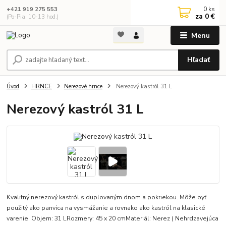
0
ks
+421 919 275 553
za
0 €
(Po-Pia, 10-13 hod.)
Menu
Hľadať
Úvod
HRNCE
Nerezové hrnce
Nerezový kastról 31 L
Nerezový kastról 31 L
Kvalitný nerezový kastról s duplovaným dnom a pokriekou. Môže byť
použitý ako panvica na vysmážanie a rovnako ako kastról na klasické
varenie. Objem: 31 LRozmery: 45 x 20 cmMateriál: Nerez ( Nehrdzavejúca