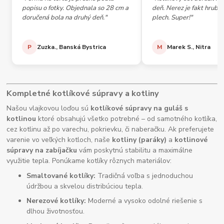
popisu o fotky. Objednala so 28 cm a
deň. Nerez je fakt hrubý,
doručená bola na druhý deň."
plech. Super!"
P
Zuzka., Banská Bystrica
M
Marek S., Nitra
Kompletné kotlíkové súpravy a kotliny
Našou vlajkovou loďou sú
kotlíkové súpravy na guláš s
kotlinou
ktoré obsahujú všetko potrebné – od samotného kotlíka,
cez kotlinu až po varechu, pokrievku, či naberačku. Ak preferujete
varenie vo veľkých kotloch, naše
kotliny (paráky)
a
kotlinové
súpravy na zabíjačku
vám poskytnú stabilitu a maximálne
využitie tepla. Ponúkame kotlíky rôznych materiálov:
Smaltované kotlíky:
Tradičná voľba s jednoduchou
údržbou a skvelou distribúciou tepla.
Nerezové kotlíky:
Moderné a vysoko odolné riešenie s
dlhou životnosťou.