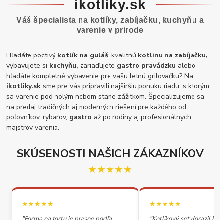
ikotliky.sk
Váš špecialista na kotlíky, zabíjačku, kuchyňu a
varenie v prírode
Hľadáte poctivý
kotlík na guláš
, kvalitnú
kotlinu na zabíjačku,
vybavujete si
kuchyňu,
zariaďujete
gastro pravádzku
alebo
hľadáte kompletné vybavenie pre vašu letnú grilovačku? Na
ikotliky.sk
sme pre vás pripravili najširšiu ponuku riadu, s ktorým
sa varenie pod holým nebom stane zážitkom. Špecializujeme sa
na predaj tradičných aj moderných riešení pre každého od
poľovníkov, rybárov,
gastro
až po rodiny aj profesionálnych
majstrov varenia.
SKÚSENOSTI NAŠICH ZÁKAZNÍKOV
★★★★★
★★★★★
★★★★★
"Forma na tortu je presne podľa
"Kotlíkový set dorazil h