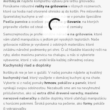
ikotliky.sk
nájdete kompletnú výbavu pre letnú grilovačku.
Ponúkame robustné
rošty na grilovanie
v rôznych rozmeroch,
ktoré sa hodia nad otvorené ohnisko aj do kotlín. Pre milovníkov
španielskej kuchyne a veľkých porcií máme v ponuke špeciálne
Paella panvice
a oceľové
panvice na grilovanie
, na ktorých
pripravíte všetko od steakov až po pečené zemiaky.
Samozrejmosťou je profesionálne
náradie na grilovanie
, ktoré
vám uľahčí manipuláciu s jedlom pri vysokých teplotách. Naše
grilovacie náčinie je vyrobené z odolných materiálov, ktoré
zvládnu náročné podmienky pri ohni. Či už hľadáte klasický rošt na
ryby, alebo masívnu panvicu na chalupu, u nás si vyberiete
vybavenie, ktoré z vás urobí kráľa každej záhradnej oslavy.
Kuchynský riad a doplnky
Ikotliky.sk nie je len o guláši. V našej ponuke nájdete aj kvalitný
kuchynský riad
, ktorý využijete v domácej kuchyni aj na chate.
Vyberte si z našej ponuky
hrncov
, pekáčov a panvíc
, ktoré
vynikajú svojou odolnosťou. Nezabudli sme ani na nevyhnutné
príslušenstvo, ako sú
extra dlhé drevené varechy, masívne
nerezové naberačky
a ďalšie doplnky, ktoré uľahčujú manipuláciu
s horúcimi pokrmmi. Široká ponuka na pečenie, ako
formy
, pekáče
či vykrajovačky.