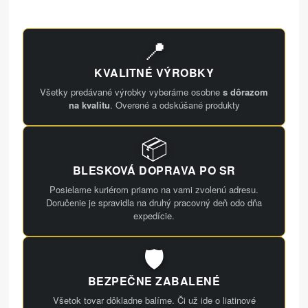
📍
KVALITNÉ VÝROBKY
Všetky predávané výrobky vyberáme osobne
s dôrazom
na kvalitu
. Overené a odskúšané produkty
📦
BLESKOVÁ DOPRAVA PO SR
Posielame kuriérom priamo na vami zvolenú adresu.
Doručenie je spravidla na druhý pracovný deň odo dňa
expedície.
🛡️
BEZPEČNE ZABALENÉ
Všetok tovar dôkladne balíme. Či už ide o liatinové