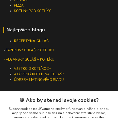
PIZZA
KOTLINY POD KOTLÍKY
Najlepšie z blogu
RECEPTY
NA GULÁŠ
-
FAZUĽOVÝ GULÁŠ V KOTLÍKU
- VEGÁNSKY GULÁŠ V KOTLÍKU
VŠETKO O KOTLÍKOCH
AKÝ VEĽKÝ KOTLÍK NA GULÁŠ?
ÚDRŽBA LIATINOVÉHO RIADU
🍪 Ako by ste radi svoje cookies?
Kontakty
Súbory cookies používame na správne fungovanie nášho e-shopu
av prípade vášho súhlasu tiež na sledovanie štatistík o webe,
meranie efektivity reklamných kampaní, zapamätanie vášho