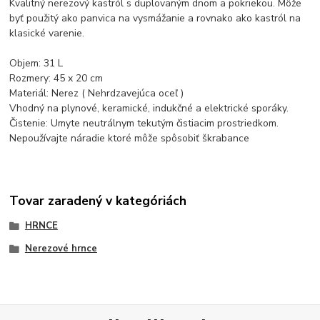
Kvalitný nerezový kastról s duplovaným dnom a pokriekou. Môže
byť použitý ako panvica na vysmážanie a rovnako ako kastról na
klasické varenie.
Objem: 31 L
Rozmery: 45 x 20 cm
Materiál: Nerez ( Nehrdzavejúca oceľ )
Vhodný na plynové, keramické, indukčné a elektrické sporáky.
Čistenie: Umyte neutrálnym tekutým čistiacim prostriedkom.
Nepoužívajte náradie ktoré môže spôsobiť škrabance
Tovar zaradený v kategóriách
HRNCE
Nerezové hrnce