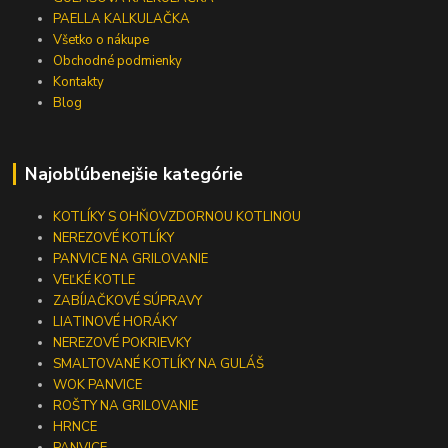
PAELLA KALKULAČKA
Všetko o nákupe
Obchodné podmienky
Kontakty
Blog
Najobľúbenejšie kategórie
KOTLÍKY S OHŇOVZDORNOU KOTLINOU
NEREZOVÉ KOTLÍKY
PANVICE NA GRILOVANIE
VEĽKÉ KOTLE
ZABÍJAČKOVÉ SÚPRAVY
LIATINOVÉ HORÁKY
NEREZOVÉ POKRIEVKY
SMALTOVANÉ KOTLÍKY NA GULÁŠ
WOK PANVICE
ROŠTY NA GRILOVANIE
HRNCE
PANVICE