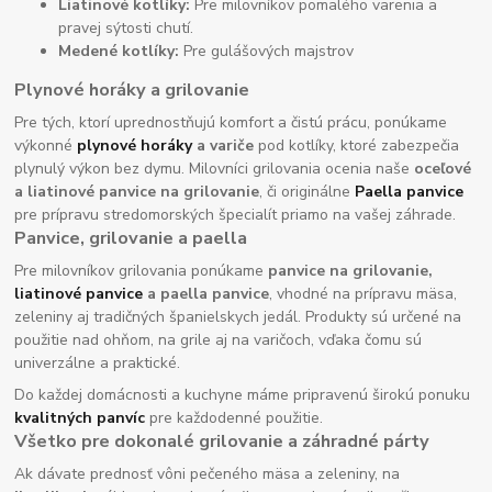
Liatinové kotlíky:
Pre milovníkov pomalého varenia a
pravej sýtosti chutí.
Medené kotlíky:
Pre gulášových majstrov
Plynové horáky a grilovanie
Pre tých, ktorí uprednostňujú komfort a čistú prácu, ponúkame
výkonné
plynové horáky
a variče
pod kotlíky, ktoré zabezpečia
plynulý výkon bez dymu. Milovníci grilovania ocenia naše
oceľové
a liatinové panvice na grilovanie
, či originálne
Paella panvice
pre prípravu stredomorských špecialít priamo na vašej záhrade.
Panvice, grilovanie a paella
Pre milovníkov grilovania ponúkame
panvice na grilovanie,
liatinové panvice
a paella panvice
, vhodné na prípravu mäsa,
zeleniny aj tradičných španielskych jedál. Produkty sú určené na
použitie nad ohňom, na grile aj na varičoch, vďaka čomu sú
univerzálne a praktické.
Do každej domácnosti a kuchyne máme pripravenú širokú ponuku
kvalitných panvíc
pre každodenné použitie.
Všetko pre dokonalé grilovanie a záhradné párty
Ak dávate prednosť vôni pečeného mäsa a zeleniny, na