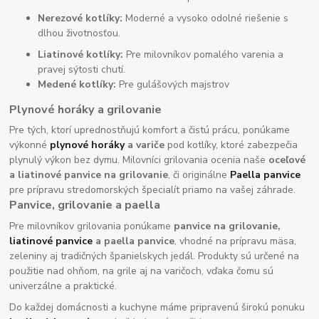
Nerezové kotlíky:
Moderné a vysoko odolné riešenie s
dlhou životnosťou.
Liatinové kotlíky:
Pre milovníkov pomalého varenia a
pravej sýtosti chutí.
Medené kotlíky:
Pre gulášových majstrov
Plynové horáky a grilovanie
Pre tých, ktorí uprednostňujú komfort a čistú prácu, ponúkame
výkonné
plynové horáky
a variče
pod kotlíky, ktoré zabezpečia
plynulý výkon bez dymu. Milovníci grilovania ocenia naše
oceľové
a liatinové panvice na grilovanie
, či originálne
Paella panvice
pre prípravu stredomorských špecialít priamo na vašej záhrade.
Panvice, grilovanie a paella
Pre milovníkov grilovania ponúkame
panvice na grilovanie,
liatinové panvice
a paella panvice
, vhodné na prípravu mäsa,
zeleniny aj tradičných španielskych jedál. Produkty sú určené na
použitie nad ohňom, na grile aj na varičoch, vďaka čomu sú
univerzálne a praktické.
Do každej domácnosti a kuchyne máme pripravenú širokú ponuku