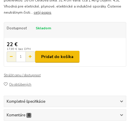
pokrievkou: 16 cm Celková šírka: 31,4 cm Váha: cca 1,46 g Objem: 4,3L
Vhodná pre eletrické, plynové, elektrické a indukčné sporáky. Čistenie
neutrálnym čisti...
celý popis
Dostupnosť
Skladom
22 €
17,89 €
bez DPH
Pridať do košíka
Strážiť cenu / dostupnosť
Do obľúbených
Kompletné špecifikácie
Komentáre
0