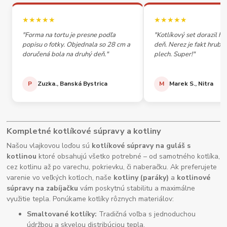
★★★★★
★★★★★
"Forma na tortu je presne podľa
"Kotlíkový set dorazil h
popisu o fotky. Objednala so 28 cm a
deň. Nerez je fakt hrubý,
doručená bola na druhý deň."
plech. Super!"
P
Zuzka., Banská Bystrica
M
Marek S., Nitra
Kompletné kotlíkové súpravy a kotliny
Našou vlajkovou loďou sú
kotlíkové súpravy na guláš s
kotlinou
ktoré obsahujú všetko potrebné – od samotného kotlíka,
cez kotlinu až po varechu, pokrievku, či naberačku. Ak preferujete
varenie vo veľkých kotloch, naše
kotliny (paráky)
a
kotlinové
súpravy na zabíjačku
vám poskytnú stabilitu a maximálne
využitie tepla. Ponúkame kotlíky rôznych materiálov:
Smaltované kotlíky:
Tradičná voľba s jednoduchou
údržbou a skvelou distribúciou tepla.