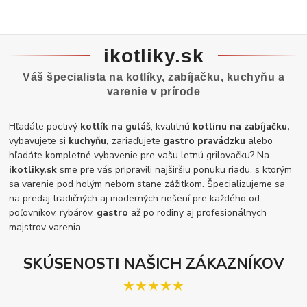
ikotliky.sk
Váš špecialista na kotlíky, zabíjačku, kuchyňu a
varenie v prírode
Hľadáte poctivý
kotlík na guláš
, kvalitnú
kotlinu na zabíjačku,
vybavujete si
kuchyňu,
zariaďujete
gastro pravádzku
alebo
hľadáte kompletné vybavenie pre vašu letnú grilovačku? Na
ikotliky.sk
sme pre vás pripravili najširšiu ponuku riadu, s ktorým
sa varenie pod holým nebom stane zážitkom. Špecializujeme sa
na predaj tradičných aj moderných riešení pre každého od
poľovníkov, rybárov,
gastro
až po rodiny aj profesionálnych
majstrov varenia.
SKÚSENOSTI NAŠICH ZÁKAZNÍKOV
★★★★★