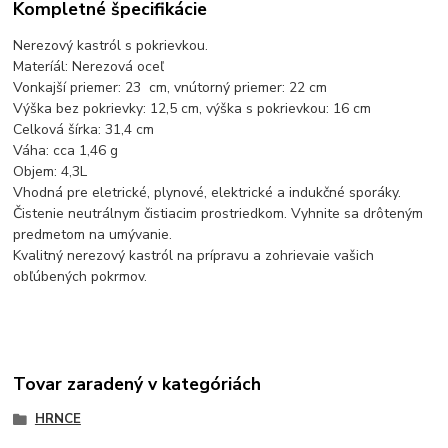
Kompletné špecifikácie
Nerezový kastról s pokrievkou.
Materíál: Nerezová oceľ
Vonkajší priemer: 23 cm, vnútorný priemer: 22 cm
Výška bez pokrievky: 12,5 cm, výška s pokrievkou: 16 cm
Celková šírka: 31,4 cm
Váha: cca 1,46 g
Objem: 4,3L
Vhodná pre eletrické, plynové, elektrické a indukčné sporáky.
Čistenie neutrálnym čistiacim prostriedkom. Vyhnite sa drôteným
predmetom na umývanie.
Kvalitný nerezový kastról na prípravu a zohrievaie vašich
obľúbených pokrmov.
Tovar zaradený v kategóriách
HRNCE