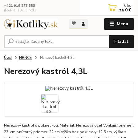
0
ks
+421 919 275 553
za
0 €
(Po-Pia, 10-13 hod.)
Menu
Hľadať
Úvod
HRNCE
Nerezový kastról 4,3L
Nerezový kastról 4,3L
Nerezový kastról s pokrievkou. Materíál: Nerezová oceľ Vonkajší priemer:
23 cm, vnútorný priemer: 22 cm Výška bez pokrievky: 12,5 cm, výška s