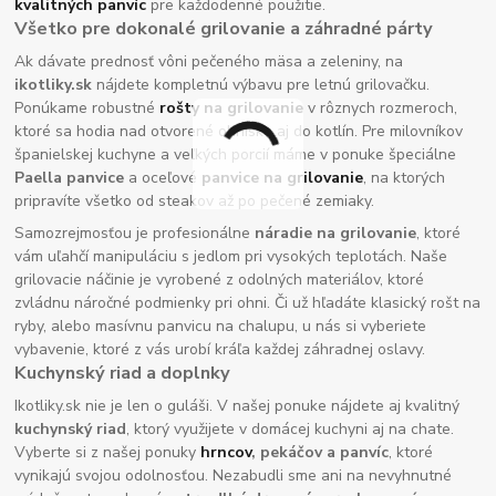
kvalitných panvíc
pre každodenné použitie.
Všetko pre dokonalé grilovanie a záhradné párty
Ak dávate prednosť vôni pečeného mäsa a zeleniny, na
ikotliky.sk
nájdete kompletnú výbavu pre letnú grilovačku.
Ponúkame robustné
rošty na grilovanie
v rôznych rozmeroch,
ktoré sa hodia nad otvorené ohnisko aj do kotlín. Pre milovníkov
španielskej kuchyne a veľkých porcií máme v ponuke špeciálne
Paella panvice
a oceľové
panvice na grilovanie
, na ktorých
pripravíte všetko od steakov až po pečené zemiaky.
Samozrejmosťou je profesionálne
náradie na grilovanie
, ktoré
vám uľahčí manipuláciu s jedlom pri vysokých teplotách. Naše
grilovacie náčinie je vyrobené z odolných materiálov, ktoré
zvládnu náročné podmienky pri ohni. Či už hľadáte klasický rošt na
ryby, alebo masívnu panvicu na chalupu, u nás si vyberiete
vybavenie, ktoré z vás urobí kráľa každej záhradnej oslavy.
Kuchynský riad a doplnky
Ikotliky.sk nie je len o guláši. V našej ponuke nájdete aj kvalitný
kuchynský riad
, ktorý využijete v domácej kuchyni aj na chate.
Vyberte si z našej ponuky
hrncov
, pekáčov a panvíc
, ktoré
vynikajú svojou odolnosťou. Nezabudli sme ani na nevyhnutné