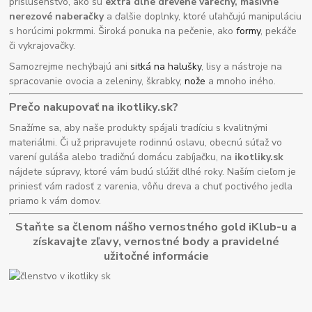
príslušenstvo, ako sú
extra dlhé drevené varechy, masívne
nerezové naberačky
a ďalšie doplnky, ktoré uľahčujú manipuláciu
s horúcimi pokrmmi. Široká ponuka na pečenie, ako
formy
, pekáče
či vykrajovačky.
Samozrejme nechýbajú ani
sitká na halušky
, lisy a nástroje na
spracovanie ovocia a zeleniny, škrabky,
nože
a mnoho iného.
Prečo nakupovať na ikotliky.sk?
Snažíme sa, aby naše produkty spájali tradíciu s kvalitnými
materiálmi. Či už pripravujete rodinnú oslavu, obecnú súťaž vo
varení guláša alebo tradičnú domácu zabíjačku, na
ikotliky.sk
nájdete súpravy, ktoré vám budú slúžiť dlhé roky. Naším cieľom je
priniesť vám radosť z varenia, vôňu dreva a chuť poctivého jedla
priamo k vám domov.
Staňte sa členom nášho vernostného gold iKlub-u a
získavajte zľavy, vernostné body a pravidelné
užitočné informácie