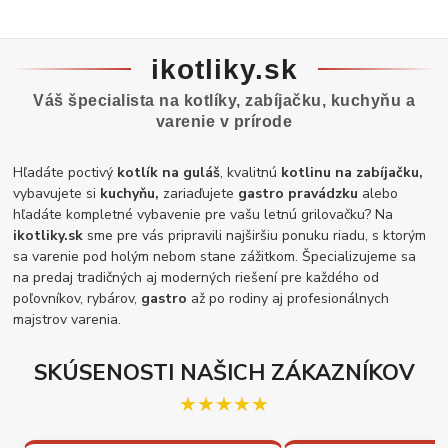
ikotliky.sk
Váš špecialista na kotlíky, zabíjačku, kuchyňu a
varenie v prírode
Hľadáte poctivý
kotlík na guláš
, kvalitnú
kotlinu na zabíjačku,
vybavujete si
kuchyňu,
zariaďujete
gastro pravádzku
alebo
hľadáte kompletné vybavenie pre vašu letnú grilovačku? Na
ikotliky.sk
sme pre vás pripravili najširšiu ponuku riadu, s ktorým
sa varenie pod holým nebom stane zážitkom. Špecializujeme sa
na predaj tradičných aj moderných riešení pre každého od
poľovníkov, rybárov,
gastro
až po rodiny aj profesionálnych
majstrov varenia.
SKÚSENOSTI NAŠICH ZÁKAZNÍKOV
★★★★★