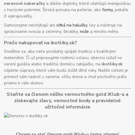
nerezové naberačky
a ďalšie doplnky, ktoré uľahčujú manipuláciu
s horúcimi pokrmmi. Široká ponuka na pečenie, ako
formy
, pekáče
či vykrajovačky.
Samozrejme nechýbajú ani
sitká na halušky
, lisy a nástroje na
spracovanie ovocia a zeleniny, škrabky,
nože
a mnoho iného.
Prečo nakupovať na ikotliky.sk?
Snažíme sa, aby naše produkty spájali tradíciu s kvalitnými
materiálmi. Či už pripravujete rodinnú oslavu, obecnú súťaž vo
varení guláša alebo tradičnú domácu zabíjačku, na
ikotliky.sk
nájdete súpravy, ktoré vám budú slúžiť dlhé roky. Naším cieľom je
priniesť vám radosť z varenia, vôňu dreva a chuť poctivého jedla
priamo k vám domov.
Staňte sa členom nášho vernostného gold iKlub-u a
získavajte zľavy, vernostné body a pravidelné
užitočné informácie
Chcem sa stať členom gold iKlub-u úplne zdarma!