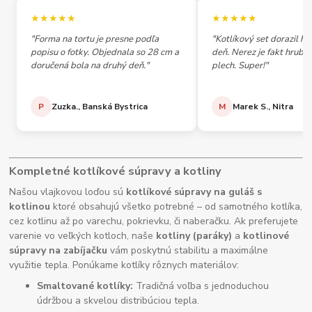
★★★★★
★★★★★
"Forma na tortu je presne podľa
"Kotlíkový set dorazil h
popisu o fotky. Objednala so 28 cm a
deň. Nerez je fakt hrubý,
doručená bola na druhý deň."
plech. Super!"
P
Zuzka., Banská Bystrica
M
Marek S., Nitra
Kompletné kotlíkové súpravy a kotliny
Našou vlajkovou loďou sú
kotlíkové súpravy na guláš s
kotlinou
ktoré obsahujú všetko potrebné – od samotného kotlíka,
cez kotlinu až po varechu, pokrievku, či naberačku. Ak preferujete
varenie vo veľkých kotloch, naše
kotliny (paráky)
a
kotlinové
súpravy na zabíjačku
vám poskytnú stabilitu a maximálne
využitie tepla. Ponúkame kotlíky rôznych materiálov:
Smaltované kotlíky:
Tradičná voľba s jednoduchou
údržbou a skvelou distribúciou tepla.