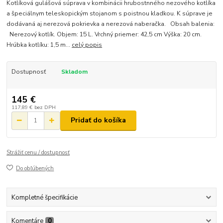
Kotlíková gulášová súprava v kombinácii hrubostnného nezového kotlíka
a špeciálnym teleskopickým stojanom s poistnou kladkou. K súprave je
dodávaná aj nerezová pokrievka a nerezová naberačka. Obsah balenia:
Nerezový kotlík. Objem: 15 L. Vrchný priemer: 42,5 cm Výška: 20 cm.
Hrúbka kotlíku: 1,5 m...
celý popis
Dostupnosť
Skladom
145 €
117,89 €
bez DPH
Pridať do košíka
Strážiť cenu / dostupnosť
Do obľúbených
Kompletné špecifikácie
Komentáre
0