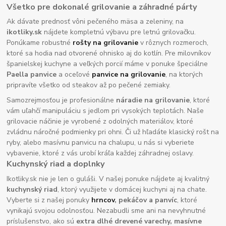
Všetko pre dokonalé grilovanie a záhradné párty
Ak dávate prednosť vôni pečeného mäsa a zeleniny, na
ikotliky.sk
nájdete kompletnú výbavu pre letnú grilovačku.
Ponúkame robustné
rošty na grilovanie
v rôznych rozmeroch,
ktoré sa hodia nad otvorené ohnisko aj do kotlín. Pre milovníkov
španielskej kuchyne a veľkých porcií máme v ponuke špeciálne
Paella panvice
a oceľové
panvice na grilovanie
, na ktorých
pripravíte všetko od steakov až po pečené zemiaky.
Samozrejmosťou je profesionálne
náradie na grilovanie
, ktoré
vám uľahčí manipuláciu s jedlom pri vysokých teplotách. Naše
grilovacie náčinie je vyrobené z odolných materiálov, ktoré
zvládnu náročné podmienky pri ohni. Či už hľadáte klasický rošt na
ryby, alebo masívnu panvicu na chalupu, u nás si vyberiete
vybavenie, ktoré z vás urobí kráľa každej záhradnej oslavy.
Kuchynský riad a doplnky
Ikotliky.sk nie je len o guláši. V našej ponuke nájdete aj kvalitný
kuchynský riad
, ktorý využijete v domácej kuchyni aj na chate.
Vyberte si z našej ponuky
hrncov
, pekáčov a panvíc
, ktoré
vynikajú svojou odolnosťou. Nezabudli sme ani na nevyhnutné
príslušenstvo, ako sú
extra dlhé drevené varechy, masívne