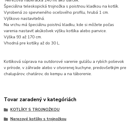
Nerezová naberačka 240 ml ako darček.
Špeciálna teleskopická trojnožka s poistnou kladkou na kotlík.
Vyrobená zo spevneného oceľového profilu, hrubá 1 cm.
Výškovo nastaviteľná.
Na vrchu má špeciálnu poistnú kladku, kde si môžete počas
varenia nastaviť akúkoľvek výšku kotlíka alebo panvice.
Výška 93 až 170 cm.
Vhodná pre kotlíky až do 30 L.
Kotlíková súprava na outdorové varenie gulášu a rybích polievok
v prírode, v záhrade alebo v otvorenej kuchyne, predovšetkým pre
chalupárov, chatárov, do kempu a na táborenie.
Tovar zaradený v kategóriách
KOTLÍKY S TROJNOŽKOU
Nerezové kotlíky s trojnožkou