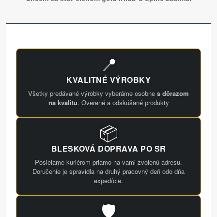
📍
KVALITNÉ VÝROBKY
Všetky predávané výrobky vyberáme osobne
s dôrazom
na kvalitu
. Overené a odskúšané produkty
📦
BLESKOVÁ DOPRAVA PO SR
Posielame kuriérom priamo na vami zvolenú adresu.
Doručenie je spravidla na druhý pracovný deň odo dňa
expedície.
🛡️