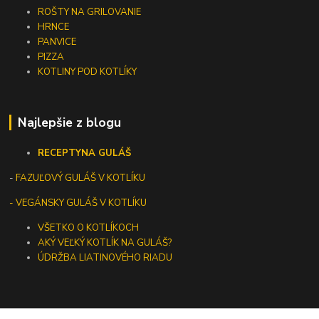
ROŠTY NA GRILOVANIE
HRNCE
PANVICE
PIZZA
KOTLINY POD KOTLÍKY
Najlepšie z blogu
RECEPTY
NA GULÁŠ
-
FAZUĽOVÝ GULÁŠ V KOTLÍKU
- VEGÁNSKY GULÁŠ V KOTLÍKU
VŠETKO O KOTLÍKOCH
AKÝ VEĽKÝ KOTLÍK NA GULÁŠ?
ÚDRŽBA LIATINOVÉHO RIADU