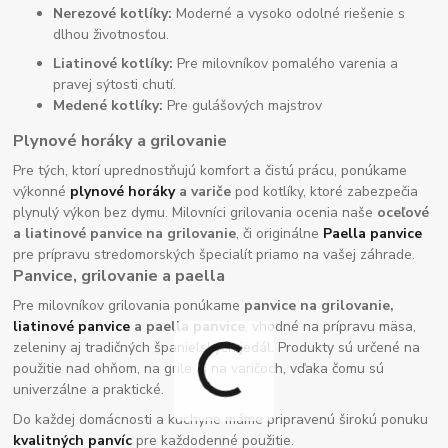
Nerezové kotlíky:
Moderné a vysoko odolné riešenie s
dlhou životnosťou.
Liatinové kotlíky:
Pre milovníkov pomalého varenia a
pravej sýtosti chutí.
Medené kotlíky:
Pre gulášových majstrov
Plynové horáky a grilovanie
Pre tých, ktorí uprednostňujú komfort a čistú prácu, ponúkame
výkonné
plynové horáky
a variče
pod kotlíky, ktoré zabezpečia
plynulý výkon bez dymu. Milovníci grilovania ocenia naše
oceľové
a liatinové panvice na grilovanie
, či originálne
Paella panvice
pre prípravu stredomorských špecialít priamo na vašej záhrade.
Panvice, grilovanie a paella
Pre milovníkov grilovania ponúkame
panvice na grilovanie,
liatinové panvice
a paella panvice
, vhodné na prípravu mäsa,
zeleniny aj tradičných španielskych jedál. Produkty sú určené na
použitie nad ohňom, na grile aj na varičoch, vďaka čomu sú
univerzálne a praktické.
Do každej domácnosti a kuchyne máme pripravenú širokú ponuku
kvalitných panvíc
pre každodenné použitie.