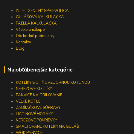
INTELIGENTNÝ SPRIEVODCA
GULÁŠOVÁ KALKULAČKA
PAELLA KALKULAČKA
Všetko o nákupe
Obchodné podmienky
Kontakty
Blog
Najobľúbenejšie kategórie
KOTLÍKY S OHŇOVZDORNOU KOTLINOU
NEREZOVÉ KOTLÍKY
PANVICE NA GRILOVANIE
VEĽKÉ KOTLE
ZABÍJAČKOVÉ SÚPRAVY
LIATINOVÉ HORÁKY
NEREZOVÉ POKRIEVKY
SMALTOVANÉ KOTLÍKY NA GULÁŠ
WOK PANVICE