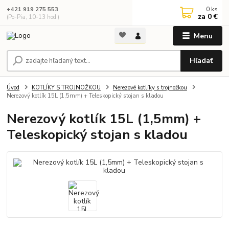
0
ks
+421 919 275 553
za
0 €
(Po-Pia, 10-13 hod.)
Menu
Hľadať
Úvod
KOTLÍKY S TROJNOŽKOU
Nerezové kotlíky s trojnožkou
Nerezový kotlík 15L (1,5mm) + Teleskopický stojan s kladou
Nerezový kotlík 15L (1,5mm) +
Teleskopický stojan s kladou