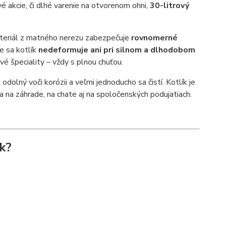
é akcie, či dlhé varenie na otvorenom ohni,
30-litrový
teriál z matného nerezu zabezpečuje
rovnomerné
že sa kotlík
nedeformuje ani pri silnom a dlhodobom
ové špeciality – vždy s plnou chuťou.
, odolný voči korózii a veľmi jednoducho sa čistí. Kotlík je
 na záhrade, na chate aj na spoločenských podujatiach.
ík?