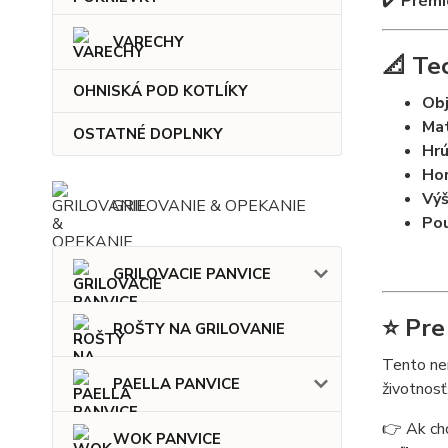
✔️
Prémi
VARECHY
📐 Te
OHNISKÁ POD KOTLÍKY
Ob
Mat
OSTATNÉ DOPLNKY
Hrú
Hor
Výš
GRILOVANIE & OPEKANIE
Pou
GRILOVACIE PANVICE
⭐ Pre
ROŠTY NA GRILOVANIE
Tento ner
PAELLA PANVICE
životnosť
👉 Ak chc
WOK PANVICE