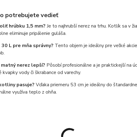
o potrebujete vedieť
oliť hrúbku 1,5 mm?
Je to najhrubší nerez na trhu. Kotlík sa v ž
lne eliminuje pripálenie guláša.
 30 L pre mňa správny?
Tento objem je ideálny pre veľké akci
ôb.
 matný nerez lepší?
Pôsobí profesionálne a je praktickejší na 
 kvapky vody či škrabance od varechy.
kotliny pasuje?
Vďaka priemeru 53 cm je ideálny do štandardnej
álne využíva teplo z ohňa.