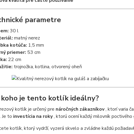
ová kvalita pre časté používanie
chnické parametre
jem:
30 l
eriál:
matný nerez
bka kotúča:
1,5 mm
ný priemer:
53 cm
ka:
22 cm
žitie:
trojnožka, kotlina, otvorený oheň
 koho je tento kotlík ideálny?
ezový kotlík je určený pre
náročných zákazníkov
, ktorí varia 
. Je to
investícia na roky
, ktorú ocení každý milovník poctivého 
ete kotlík, ktorý vydrží, vyzerá skvelo a zvládne každú požiadav