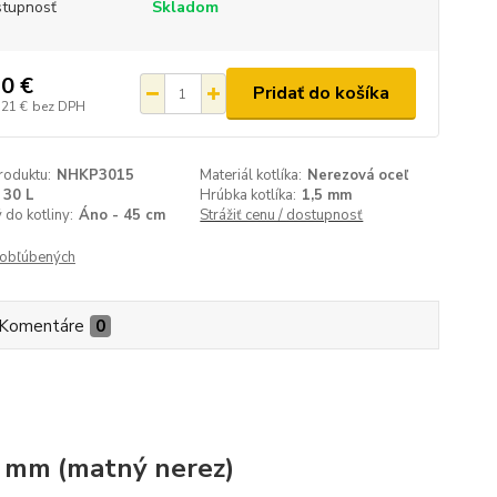
tupnosť
Skladom
0 €
Pridať do košíka
,21 €
bez DPH
roduktu:
NHKP3015
Materiál kotlíka:
Nerezová oceľ
30 L
Hrúbka kotlíka:
1,5 mm
do kotliny:
Áno - 45 cm
Strážiť cenu / dostupnosť
obľúbených
Komentáre
0
,5 mm (matný nerez)