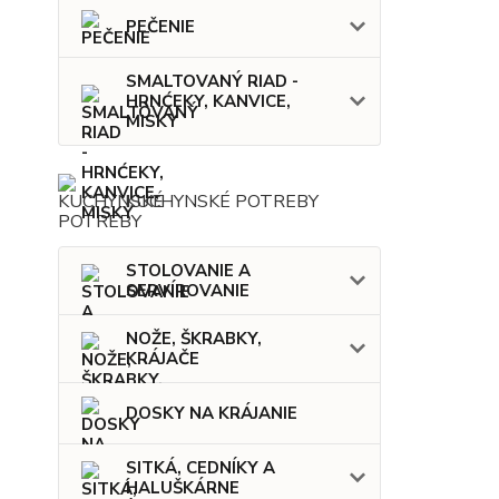
PEČENIE
SMALTOVANÝ RIAD -
HRNĆEKY, KANVICE,
MISKY
KUCHYNSKÉ POTREBY
STOLOVANIE A
SERVÍROVANIE
NOŽE, ŠKRABKY,
KRÁJAČE
DOSKY NA KRÁJANIE
SITKÁ, CEDNÍKY A
HALUŠKÁRNE