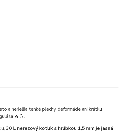
často a neriešia tenké plechy, deformácie ani krátku
guláša 🔥💪.
ku,
30 L nerezový kotlík s hrúbkou 1,5 mm je jasná