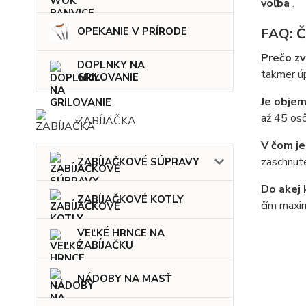
voľba
.
FAQ: Č
OPEKANIE V PRÍRODE
Prečo zv
DOPLNKY NA
takmer úp
GRILOVANIE
Je objem
až 45 os
ZABÍJAČKA
V čom je
zaschnuté
ZABÍJAČKOVÉ SÚPRAVY
Do akej 
ZABÍJAČKOVÉ KOTLY
čím maxim
VEĽKÉ HRNCE NA
ZABÍJAČKU
NÁDOBY NA MASŤ