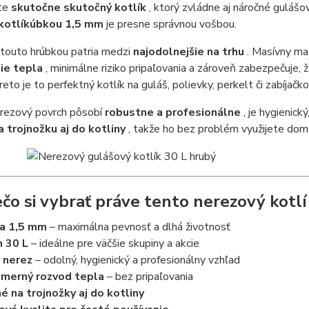
te
skutočne skutočný kotlík
, ktorý zvládne aj náročné gulášov
 kotlíkúbkou 1,5 mm
je presne správnou vošbou.
 touto hrúbkou patria medzi
najodolnejšie na trhu
. Masívny ma
ie tepla
, minimálne riziko pripaľovania a zároveň zabezpečuje, 
eto je to perfektný kotlík na guláš, polievky, perkelt či zabíjačk
rezový povrch pôsobí
robustne a profesionálne
, je hygienický
a trojnožku aj do kotliny
, takže ho bez problém využijete doma
ečo si vybrať práve tento nerezový kotl
a 1,5 mm
– maximálna pevnosť a dlhá životnosť
 30 L
– ideálne pre väčšie skupiny a akcie
 nerez
– odolný, hygienický a profesionálny vzhľad
merný rozvod tepla
– bez pripaľovania
 na trojnožky aj do kotliny