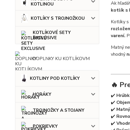
Ak hľadá
KOTLINOU
kotlík s
KOTLÍKY S TROJNOŽKOU
Kotlíky s
rozložen
KOTLÍKOVÉ SETY
varení.
Pr
EXCLUSIVE
Matný ne
vhodný
n
DOPLNKY KU KOTLÍKOVM
KOTLINY POD KOTLÍKY
🔥 Pr
HORÁKY
✔️
Hrúbk
✔️
Objem
✔️
Matný
TROJNOŽKY A STOJANY
✔️
Rovno
✔️
Vhodné
POKRIEVKY