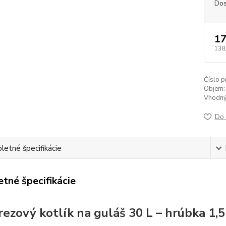
Dos
17
138
Číslo p
Objem:
Vhodný 
Do 
etné špecifikácie
tné špecifikácie
rezový kotlík na guláš 30 L – hrúbka 1