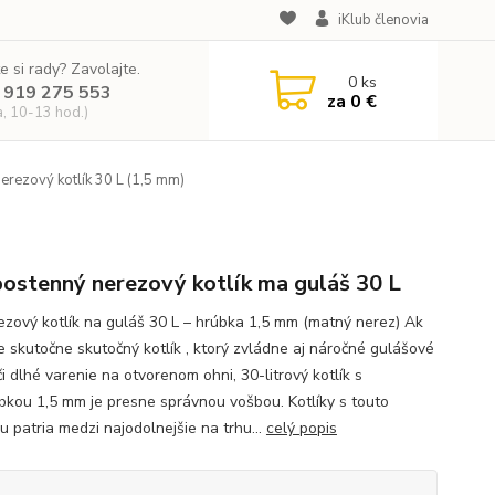
iKlub členovia
e si rady? Zavolajte.
0
ks
 919 275 553
za
0 €
a, 10-13 hod.)
erezový kotlík 30 L (1,5 mm)
ostenný nerezový kotlík ma guláš 30 L
ezový kotlík na guláš 30 L – hrúbka 1,5 mm (matný nerez) Ak
e skutočne skutočný kotlík , ktorý zvládne aj náročné gulášové
či dlhé varenie na otvorenom ohni, 30-litrový kotlík s
úbkou 1,5 mm je presne správnou vošbou. Kotlíky s touto
u patria medzi najodolnejšie na trhu...
celý popis