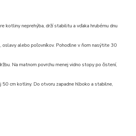
iare kotliny neprehýba, drží stabilitu a vďaka hrubému dnu
e, oslavy alebo poľovníkov. Pohodlne v ňom nasýtite 30
údržbu. Na matnom povrchu menej vidno stopy po čistení,
 50 cm kotliny. Do otvoru zapadne hlboko a stabilne,