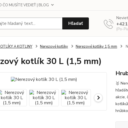
 ČO MUSÍTE VEDIEŤ | BLOG
Neviet
Hľadať
+421
(Po-Pi
KOTLÍKY A KOTLINY
Nerezové kotlíky
Nerezové kotlíky 1,5 mm
N
zový kotlík 30 L (1,5 mm)
Hrub
🥇 Ner
hľadát
akcie, 
kotlík
hrúbko