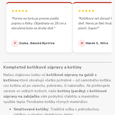
★★★★★
★★★★★
"Forma na tortu je presne podľa
"Kotlíkový set dorazil h
popisu o fotky. Objednala so 28 cm a
deň. Nerez je fakt hrubý,
doručená bola na druhý deň."
plech. Super!"
P
Zuzka., Banská Bystrica
M
Marek S., Nitra
Kompletné kotlíkové súpravy a kotliny
Našou vlajkovou loďou sú
kotlíkové súpravy na guláš s
kotlinou
ktoré obsahujú všetko potrebné – od samotného kotlíka,
cez kotlinu až po varechu, pokrievku, či naberačku. Ak preferujete
varenie vo veľkých kotloch, naše
kotliny (paráky)
a
kotlinové
súpravy na zabíjačku
vám poskytnú stabilitu a maximálne
využitie tepla. Ponúkame kotlíky rôznych materiálov:
Smaltované kotlíky:
Tradičná voľba s jednoduchou
údržbou a skvelou distribúciou tepla.