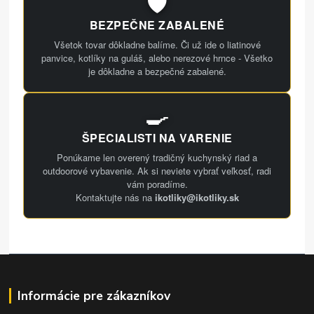
🛡️
BEZPEČNE ZABALENÉ
Všetok tovar dôkladne balíme. Či už ide o liatinové
panvice, kotlíky na guláš, alebo nerezové hrnce - Všetko
je dôkladne a bezpečné zabalené.
🍳
ŠPECIALISTI NA VARENIE
Ponúkame len overený tradičný kuchynský riad a
outdoorové vybavenie. Ak si neviete vybrať veľkosť, radi
vám poradíme.
Kontaktujte nás na
ikotliky@ikotliky.sk
Informácie pre zákazníkov