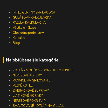
INTELIGENTNÝ SPRIEVODCA
GULÁŠOVÁ KALKULAČKA
PAELLA KALKULAČKA
Všetko o nákupe
Obchodné podmienky
Kontakty
Blog
Najobľúbenejšie kategórie
KOTLÍKY S OHŇOVZDORNOU KOTLINOU
NEREZOVÉ KOTLÍKY
PANVICE NA GRILOVANIE
VEĽKÉ KOTLE
ZABÍJAČKOVÉ SÚPRAVY
LIATINOVÉ HORÁKY
NEREZOVÉ POKRIEVKY
SMALTOVANÉ KOTLÍKY NA GULÁŠ