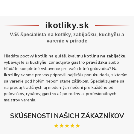
ikotliky.sk
Váš špecialista na kotlíky, zabíjačku, kuchyňu a
varenie v prírode
Hľadáte poctivý
kotlík na guláš
, kvalitnú
kotlinu na zabíjačku,
vybavujete si
kuchyňu,
zariaďujete
gastro pravádzku
alebo
hľadáte kompletné vybavenie pre vašu letnú grilovačku? Na
ikotliky.sk
sme pre vás pripravili najširšiu ponuku riadu, s ktorým
sa varenie pod holým nebom stane zážitkom. Špecializujeme sa
na predaj tradičných aj moderných riešení pre každého od
poľovníkov, rybárov,
gastro
až po rodiny aj profesionálnych
majstrov varenia.
SKÚSENOSTI NAŠICH ZÁKAZNÍKOV
★★★★★