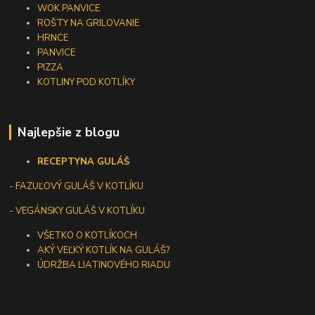
WOK PANVICE
ROŠTY NA GRILOVANIE
HRNCE
PANVICE
PIZZA
KOTLINY POD KOTLÍKY
Najlepšie z blogu
RECEPTY
NA GULÁŠ
-
FAZUĽOVÝ GULÁŠ V KOTLÍKU
- VEGÁNSKY GULÁŠ V KOTLÍKU
VŠETKO O KOTLÍKOCH
AKÝ VEĽKÝ KOTLÍK NA GULÁŠ?
ÚDRŽBA LIATINOVÉHO RIADU