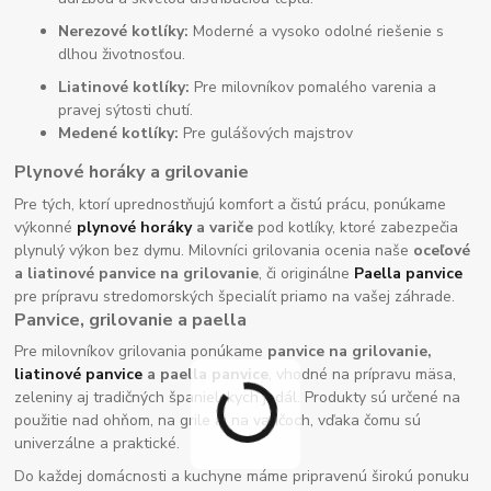
Nerezové kotlíky:
Moderné a vysoko odolné riešenie s
dlhou životnosťou.
Liatinové kotlíky:
Pre milovníkov pomalého varenia a
pravej sýtosti chutí.
Medené kotlíky:
Pre gulášových majstrov
Plynové horáky a grilovanie
Pre tých, ktorí uprednostňujú komfort a čistú prácu, ponúkame
výkonné
plynové horáky
a variče
pod kotlíky, ktoré zabezpečia
plynulý výkon bez dymu. Milovníci grilovania ocenia naše
oceľové
a liatinové panvice na grilovanie
, či originálne
Paella panvice
pre prípravu stredomorských špecialít priamo na vašej záhrade.
Panvice, grilovanie a paella
Pre milovníkov grilovania ponúkame
panvice na grilovanie,
liatinové panvice
a paella panvice
, vhodné na prípravu mäsa,
zeleniny aj tradičných španielskych jedál. Produkty sú určené na
použitie nad ohňom, na grile aj na varičoch, vďaka čomu sú
univerzálne a praktické.
Do každej domácnosti a kuchyne máme pripravenú širokú ponuku