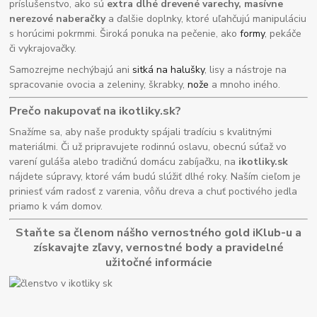
príslušenstvo, ako sú
extra dlhé drevené varechy, masívne
nerezové naberačky
a ďalšie doplnky, ktoré uľahčujú manipuláciu
s horúcimi pokrmmi. Široká ponuka na pečenie, ako
formy
, pekáče
či vykrajovačky.
Samozrejme nechýbajú ani
sitká na halušky
, lisy a nástroje na
spracovanie ovocia a zeleniny, škrabky,
nože
a mnoho iného.
Prečo nakupovať na ikotliky.sk?
Snažíme sa, aby naše produkty spájali tradíciu s kvalitnými
materiálmi. Či už pripravujete rodinnú oslavu, obecnú súťaž vo
varení guláša alebo tradičnú domácu zabíjačku, na
ikotliky.sk
nájdete súpravy, ktoré vám budú slúžiť dlhé roky. Naším cieľom je
priniesť vám radosť z varenia, vôňu dreva a chuť poctivého jedla
priamo k vám domov.
Staňte sa členom nášho vernostného gold iKlub-u a
získavajte zľavy, vernostné body a pravidelné
užitočné informácie