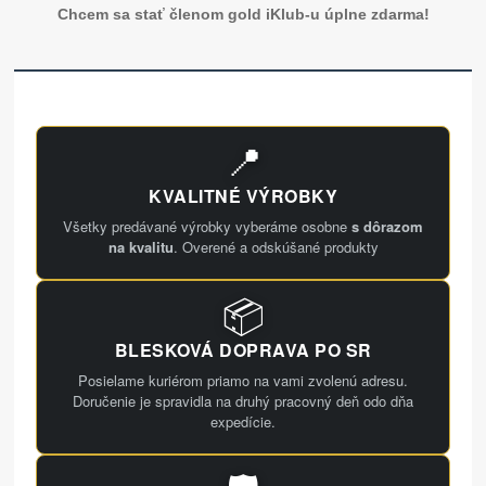
Chcem sa stať členom gold iKlub-u úplne zdarma!
📍
KVALITNÉ VÝROBKY
Všetky predávané výrobky vyberáme osobne
s dôrazom
na kvalitu
. Overené a odskúšané produkty
📦
BLESKOVÁ DOPRAVA PO SR
Posielame kuriérom priamo na vami zvolenú adresu.
Doručenie je spravidla na druhý pracovný deň odo dňa
expedície.