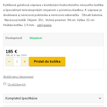
Kotlíková gulášová súprava v kombinácii hrubostnného nezového kotlíka
a špeciálnym teleskopickým stojanom s poistnou kladkou. K súprave je
dodávaná aj nerezová pokrievka a nerezová naberačka. Obsah balenia:
Nerezový kotlík. Objem: 30 L. Vrchný priemer: 54 cm. Výška: 22 cm.
Hrúbka kotlíku: 1,5 mm...
celý popis
Dostupnosť
Skladom
185 €
150,41 €
bez DPH
Pridať do košíka
Strážiť cenu / dostupnosť
Do obľúbených
Kompletné špecifikácie