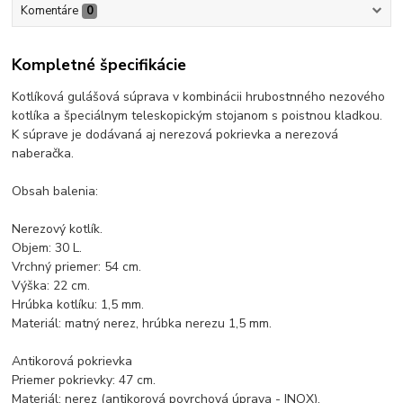
Komentáre
0
Kompletné špecifikácie
Kotlíková gulášová súprava v kombinácii hrubostnného nezového
kotlíka a špeciálnym teleskopickým stojanom s poistnou kladkou.
K súprave je dodávaná aj nerezová pokrievka a nerezová
naberačka.
Obsah balenia:
Nerezový kotlík.
Objem: 30 L.
Vrchný priemer: 54 cm.
Výška: 22 cm.
Hrúbka kotlíku: 1,5 mm.
Materiál: matný nerez, hrúbka nerezu 1,5 mm.
Antikorová pokrievka
Priemer pokrievky: 47 cm.
Materiál: nerez (antikorová povrchová úprava - INOX).