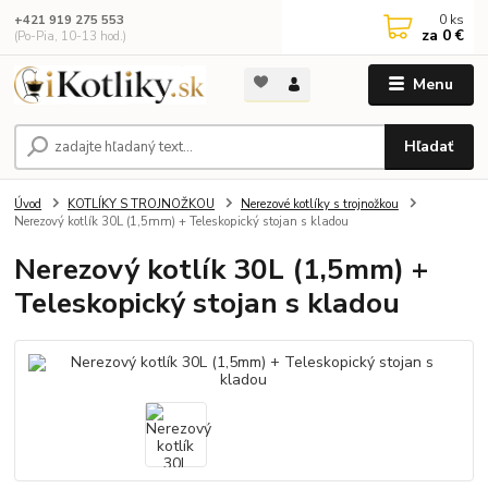
0
ks
+421 919 275 553
za
0 €
(Po-Pia, 10-13 hod.)
Menu
Hľadať
Úvod
KOTLÍKY S TROJNOŽKOU
Nerezové kotlíky s trojnožkou
Nerezový kotlík 30L (1,5mm) + Teleskopický stojan s kladou
Nerezový kotlík 30L (1,5mm) +
Teleskopický stojan s kladou