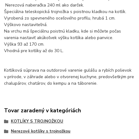
Nerezová naberačka 240 ml ako darček.
Špeciálna teleskopická trojnožka s poistnou kladkou na kotlík.
Vyrobená zo spevneného oceľového profilu, hrubá 1 cm.
Výškovo nastaviteľná.
Na vrchu má špeciálnu poistnú kladku, kde si môžete počas
varenia nastaviť akúkoľvek výšku kotlíka alebo panvice.
Výška 93 až 170 cm.
Vhodná pre kotlíky až do 30 L.
Kotlíková súprava na outdorové varenie gulášu a rybích polievok
v prírode, v záhrade alebo v otvorenej kuchyne, predovšetkým pre
chalupárov, chatárov, do kempu a na táborenie.
Tovar zaradený v kategóriách
KOTLÍKY S TROJNOŽKOU
Nerezové kotlíky s trojnožkou