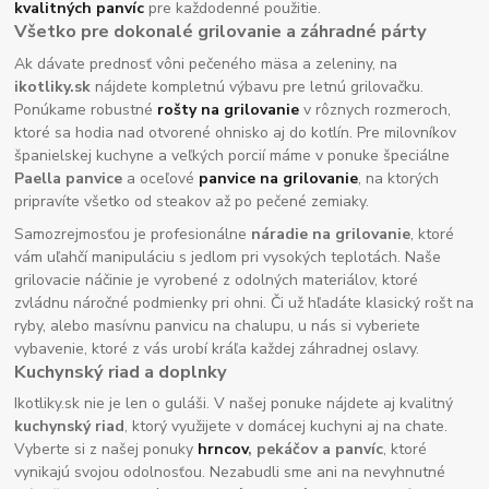
kvalitných panvíc
pre každodenné použitie.
Všetko pre dokonalé grilovanie a záhradné párty
Ak dávate prednosť vôni pečeného mäsa a zeleniny, na
ikotliky.sk
nájdete kompletnú výbavu pre letnú grilovačku.
Ponúkame robustné
rošty na grilovanie
v rôznych rozmeroch,
ktoré sa hodia nad otvorené ohnisko aj do kotlín. Pre milovníkov
španielskej kuchyne a veľkých porcií máme v ponuke špeciálne
Paella panvice
a oceľové
panvice na grilovanie
, na ktorých
pripravíte všetko od steakov až po pečené zemiaky.
Samozrejmosťou je profesionálne
náradie na grilovanie
, ktoré
vám uľahčí manipuláciu s jedlom pri vysokých teplotách. Naše
grilovacie náčinie je vyrobené z odolných materiálov, ktoré
zvládnu náročné podmienky pri ohni. Či už hľadáte klasický rošt na
ryby, alebo masívnu panvicu na chalupu, u nás si vyberiete
vybavenie, ktoré z vás urobí kráľa každej záhradnej oslavy.
Kuchynský riad a doplnky
Ikotliky.sk nie je len o guláši. V našej ponuke nájdete aj kvalitný
kuchynský riad
, ktorý využijete v domácej kuchyni aj na chate.
Vyberte si z našej ponuky
hrncov
, pekáčov a panvíc
, ktoré
vynikajú svojou odolnosťou. Nezabudli sme ani na nevyhnutné