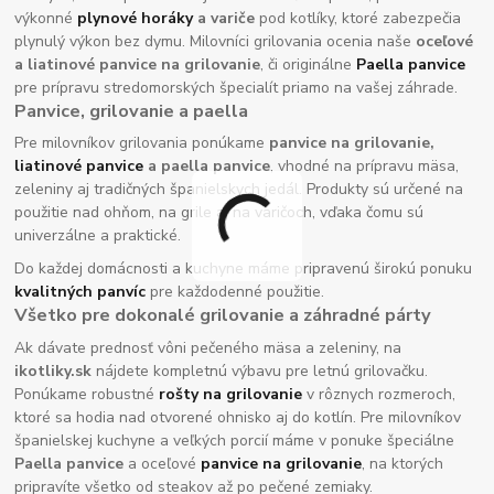
výkonné
plynové horáky
a variče
pod kotlíky, ktoré zabezpečia
plynulý výkon bez dymu. Milovníci grilovania ocenia naše
oceľové
a liatinové panvice na grilovanie
, či originálne
Paella panvice
pre prípravu stredomorských špecialít priamo na vašej záhrade.
Panvice, grilovanie a paella
Pre milovníkov grilovania ponúkame
panvice na grilovanie,
liatinové panvice
a paella panvice
, vhodné na prípravu mäsa,
zeleniny aj tradičných španielskych jedál. Produkty sú určené na
použitie nad ohňom, na grile aj na varičoch, vďaka čomu sú
univerzálne a praktické.
Do každej domácnosti a kuchyne máme pripravenú širokú ponuku
kvalitných panvíc
pre každodenné použitie.
Všetko pre dokonalé grilovanie a záhradné párty
Ak dávate prednosť vôni pečeného mäsa a zeleniny, na
ikotliky.sk
nájdete kompletnú výbavu pre letnú grilovačku.
Ponúkame robustné
rošty na grilovanie
v rôznych rozmeroch,
ktoré sa hodia nad otvorené ohnisko aj do kotlín. Pre milovníkov
španielskej kuchyne a veľkých porcií máme v ponuke špeciálne
Paella panvice
a oceľové
panvice na grilovanie
, na ktorých
pripravíte všetko od steakov až po pečené zemiaky.