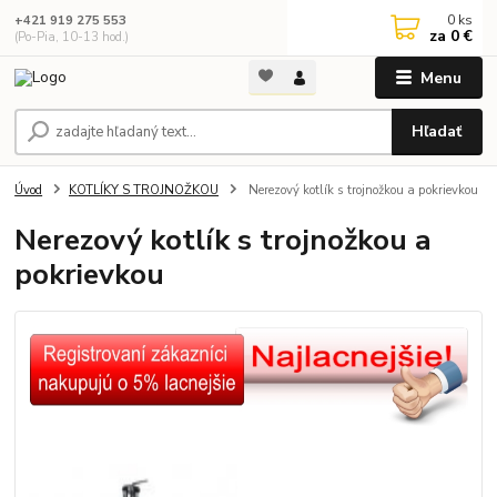
0
ks
+421 919 275 553
za
0 €
(Po-Pia, 10-13 hod.)
Menu
Hľadať
Úvod
KOTLÍKY S TROJNOŽKOU
Nerezový kotlík s trojnožkou a pokrievkou
Nerezový kotlík s trojnožkou a
pokrievkou