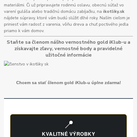
materiálmi. Či už pripravujete rodinnú oslavu, obecnú súťaž vo
varení guláša alebo tradičnú domácu zabíjačku, na
ikotliky.sk
nájdete súpravy, ktoré vám budú slúžiť dlhé roky. Naším cieľom je
priniesť vám radosť z varenia, vôňu dreva a chuť poctivého jedla
priamo k vám domov.
Staňte sa členom nášho vernostného gold iKlub-u a
získavajte zľavy, vernostné body a pravidelné
užitočné informácie
Chcem sa stať členom gold iKlub-u úplne zdarma!
📍
KVALITNÉ VÝROBKY