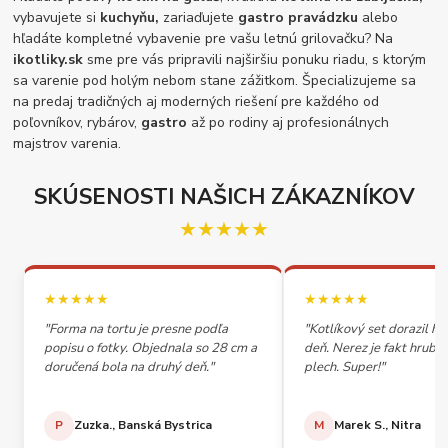
vybavujete si
kuchyňu,
zariaďujete
gastro pravádzku
alebo
hľadáte kompletné vybavenie pre vašu letnú grilovačku? Na
ikotliky.sk
sme pre vás pripravili najširšiu ponuku riadu, s ktorým
sa varenie pod holým nebom stane zážitkom. Špecializujeme sa
na predaj tradičných aj moderných riešení pre každého od
poľovníkov, rybárov,
gastro
až po rodiny aj profesionálnych
majstrov varenia.
SKÚSENOSTI NAŠICH ZÁKAZNÍKOV
★★★★★
★★★★★
★★★★★
"Forma na tortu je presne podľa
"Kotlíkový set dorazil h
popisu o fotky. Objednala so 28 cm a
deň. Nerez je fakt hrubý,
doručená bola na druhý deň."
plech. Super!"
P
Zuzka., Banská Bystrica
M
Marek S., Nitra