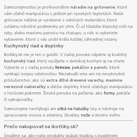
Samozrejmosťou je profesionálne
náradie na grilovanie
, ktoré
vám uľahčí manipuláciu s jedlom pri vysokých teplotách. Naše
grilovacie náčinie je vyrobené z odolných materiálov, ktoré
zvládnu náročné podmienky pri ohni. Či už hľadáte klasický rošt na
ryby, alebo masívnu panvicu na chalupu, u nás si vyberiete
vybavenie, ktoré z vás urobí kráľa každej záhradnej oslavy.
Kuchynský riad a doplnky
Ikotliky.sk nie je len o guláši. V našej ponuke nájdete aj kvalitný
kuchynský riad
, ktorý využijete v domácej kuchyni aj na chate.
Vyberte si z našej ponuky
hrncov
, pekáčov a panvíc
, ktoré
vynikajú svojou odolnosťou. Nezabudli sme ani na nevyhnutné
príslušenstvo, ako sú
extra dlhé drevené varechy, masívne
nerezové naberačky
a ďalšie doplnky, ktoré uľahčujú manipuláciu
s horúcimi pokrmmi. Široká ponuka na pečenie, ako
formy
, pekáče
či vykrajovačky.
Samozrejme nechýbajú ani
sitká na halušky
, lisy a nástroje na
spracovanie ovocia a zeleniny, škrabky,
nože
a mnoho iného.
Prečo nakupovať na ikotliky.sk?
Snažíme sa, aby naše produkty spájali tradíciu s kvalitnými