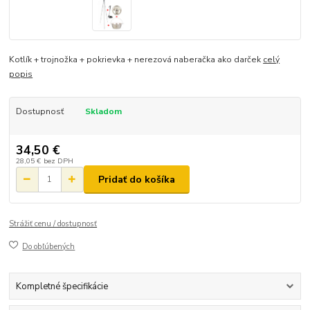
Kotlík + trojnožka + pokrievka + nerezová naberačka ako darček
celý
popis
Dostupnosť
Skladom
34,50 €
28,05 €
bez DPH
Pridať do košíka
Strážiť cenu / dostupnosť
Do obľúbených
Kompletné špecifikácie