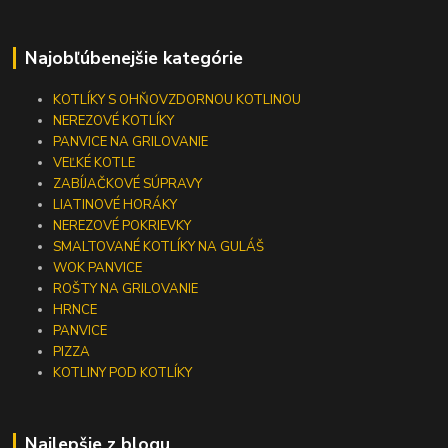
Najobľúbenejšie kategórie
KOTLÍKY S OHŇOVZDORNOU KOTLINOU
NEREZOVÉ KOTLÍKY
PANVICE NA GRILOVANIE
VEĽKÉ KOTLE
ZABÍJAČKOVÉ SÚPRAVY
LIATINOVÉ HORÁKY
NEREZOVÉ POKRIEVKY
SMALTOVANÉ KOTLÍKY NA GULÁŠ
WOK PANVICE
ROŠTY NA GRILOVANIE
HRNCE
PANVICE
PIZZA
KOTLINY POD KOTLÍKY
Najlepšie z blogu