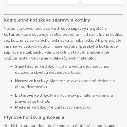
Kompletné kotlíkové súpravy a kotliny
Našou vlajkovou loďou sú
kotlíkové súpravy na guláš s
kotlinou
ktoré obsahujú všetko potrebné – od samotného kotlíka,
cez kotlinu až po varechu, pokrievku, či naberačku. Ak preferujete
varenie vo veľkých kotloch, naše
kotliny (paráky)
a
kotlinové
súpravy na zabíjačku
vám poskytnú stabilitu a maximálne
využitie tepla. Ponúkame kotlíky rôznych materiálov:
Smaltované kotlíky:
Tradičná voľba s jednoduchou
údržbou a skvelou distribúciou tepla.
Nerezové kotlíky:
Moderné a vysoko odolné riešenie s
dlhou životnosťou.
Liatinové kotlíky:
Pre milovníkov pomalého varenia a
pravej sýtosti chutí.
Medené kotlíky:
Pre gulášových majstrov
Plynové horáky a grilovanie
Pre tých, ktorí uprednostňujú komfort a čistú prácu, ponúkame