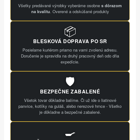
Všetky predávané výrobky vyberáme osobne
s dôrazom
na kvalitu
. Overené a odskúšané produkty
📦
BLESKOVÁ DOPRAVA PO SR
Posielame kuriérom priamo na vami zvolenú adresu.
Doručenie je spravidla na druhý pracovný deň odo dňa
expedície.
🛡️
BEZPEČNE ZABALENÉ
Všetok tovar dôkladne balíme. Či už ide o liatinové
panvice, kotlíky na guláš, alebo nerezové hrnce - Všetko
je dôkladne a bezpečné zabalené.
🍳