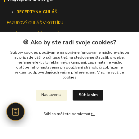
RECEPTY
NA GULÁŠ
-
FAZUĽOVÝ GULÁŠ V KOTLÍKU
- VEGÁNSKY GULÁŠ V KOTLÍKU
🍪 Ako by ste radi svoje cookies?
VŠETKO O KOTLÍKOCH
AKÝ VEĽKÝ KOTLÍK NA GULÁŠ?
Súbory cookies používame na správne fungovanie nášho e-shopu
av prípade vášho súhlasu tiež na sledovanie štatistík o webe,
ÚDRŽBA LIATINOVÉHO RIADU
meranie efektivity reklamných kampaní, zapamätanie vášho
obľúbeného nastavenia pri používaní stránok, či zobrazenie
reklám zodpovedajúcich vašim preferenciám.
Viac na využitie
cookies
Kontakty
Súhlasím
Nastavenia
+421 919 275 553
(Po-Pia, 10-13 hod.)
Súhlas môžete odmietnuť
tu
.
ikotliky@ikotliky.sk