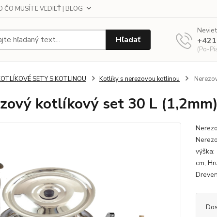
 ČO MUSÍTE VEDIEŤ | BLOG
Neviet
Hľadať
+421
(Po-Pi
KOTLÍKOVÉ SETY S KOTLINOU
Kotlíky s nerezovou kotlinou
Nerezový
zový kotlíkový set 30 L (1,2mm)
Nerezo
Nerezo
výška:
cm, Hr
Dreven
Dos