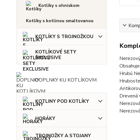
Kotlíky s ohniskom
Kotlíky s kotlinou smaltovanou
Kompl
KOTLÍKY S TROJNOŽKOU
Komple
KOTLÍKOVÉ SETY
EXCLUSIVE
Nerezový
Obsahuje
Hrubú Ner
DOPLNKY KU KOTLÍKOVM
Hrubosten
Antikorov
Drevená 
KOTLINY POD KOTLÍKY
Nerezová 
Nerezová 
HORÁKY
TROJNOŽKY A STOJANY