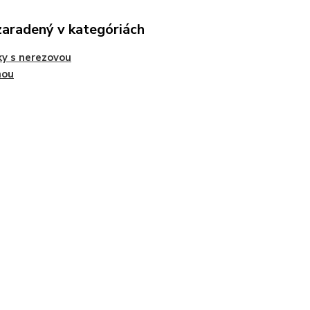
zaradený v kategóriách
ky s nerezovou
nou