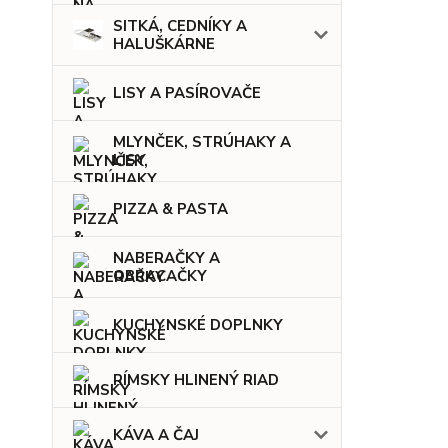
SITKÁ, CEDNÍKY A
HALUŠKÁRNE
LISY A PASÍROVAČE
MLYNČEK, STRÚHAKY A
LISY
PIZZA & PASTA
NABERAČKY A
OBRACAČKY
KUCHYNSKÉ DOPLNKY
RÍMSKY HLINENÝ RIAD
KÁVA A ČAJ