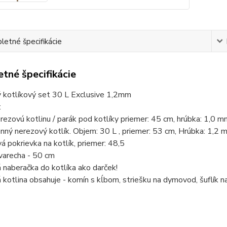
etné špecifikácie
tné špecifikácie
 kotlíkový set 30 L Exclusive 1,2mm
:
ezovú kotlinu / parák pod kotlíky priemer: 45 cm, hrúbka: 1,0 
ný nerezový kotlík. Objem: 30 L , priemer: 53 cm, Hrúbka: 1,2 
á pokrievka na kotlík, priemer: 48,5
varecha - 50 cm
naberačka do kotlíka ako darček!
kotlina obsahuje - komín s kĺbom, striešku na dymovod, šuflík n