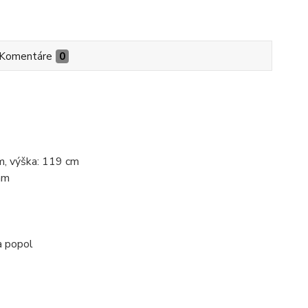
Komentáre
0
mm, výška: 119 cm
mm
a popol