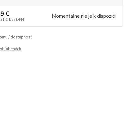
9 €
Momentálne nie je k dispozícii
,31 €
bez DPH
 cenu / dostupnosť
obľúbených