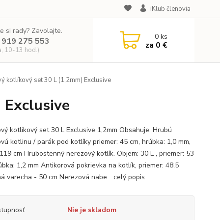
iKlub členovia
e si rady? Zavolajte.
0
ks
 919 275 553
za
0 €
a, 10-13 hod.)
 kotlíkový set 30 L (1,2mm) Exclusive
 Exclusive
vý kotlíkový set 30 L Exclusive 1,2mm Obsahuje: Hrubú
vú kotlinu / parák pod kotlíky priemer: 45 cm, hrúbka: 1,0 mm,
 119 cm Hrubostenný nerezový kotlík. Objem: 30 L , priemer: 53
úbka: 1,2 mm Antikorová pokrievka na kotlík, priemer: 48,5
á varecha - 50 cm Nerezová nabe...
celý popis
tupnosť
Nie je skladom