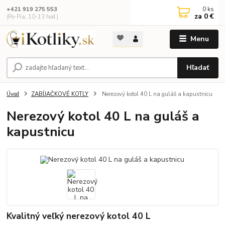
0
ks
+421 919 275 553
za
0 €
(Po-Pia, 10-13 hod.)
Menu
Hľadať
Úvod
ZABÍJAČKOVÉ KOTLY
Nerezový kotol 40 L na guláš a kapustnicu
Nerezový kotol 40 L na guláš a
kapustnicu
Kvalitný veľký nerezový kotol 40 L