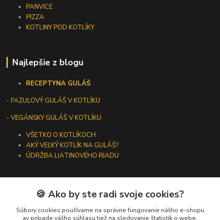
PANVICE
PIZZA
KOTLINY POD KOTLÍKY
Najlepšie z blogu
RECEPTY
NA GULÁŠ
-
FAZUĽOVÝ GULÁŠ V KOTLÍKU
- VEGÁNSKY GULÁŠ V KOTLÍKU
VŠETKO O KOTLÍKOCH
AKÝ VEĽKÝ KOTLÍK NA GULÁŠ?
ÚDRŽBA LIATINOVÉHO RIADU
🍪 Ako by ste radi svoje cookies?
Kontakty
Súbory cookies používame na správne fungovanie nášho e-shopu
av prípade vášho súhlasu tiež na sledovanie štatistík o webe,