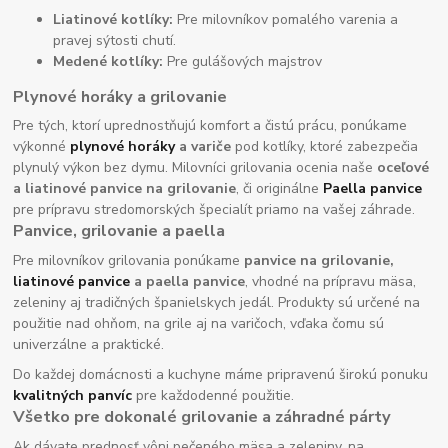
Liatinové kotlíky:
Pre milovníkov pomalého varenia a
pravej sýtosti chutí.
Medené kotlíky:
Pre gulášových majstrov
Plynové horáky a grilovanie
Pre tých, ktorí uprednostňujú komfort a čistú prácu, ponúkame
výkonné
plynové horáky
a variče
pod kotlíky, ktoré zabezpečia
plynulý výkon bez dymu. Milovníci grilovania ocenia naše
oceľové
a liatinové panvice na grilovanie
, či originálne
Paella panvice
pre prípravu stredomorských špecialít priamo na vašej záhrade.
Panvice, grilovanie a paella
Pre milovníkov grilovania ponúkame
panvice na grilovanie,
liatinové panvice
a paella panvice
, vhodné na prípravu mäsa,
zeleniny aj tradičných španielskych jedál. Produkty sú určené na
použitie nad ohňom, na grile aj na varičoch, vďaka čomu sú
univerzálne a praktické.
Do každej domácnosti a kuchyne máme pripravenú širokú ponuku
kvalitných panvíc
pre každodenné použitie.
Všetko pre dokonalé grilovanie a záhradné párty
Ak dávate prednosť vôni pečeného mäsa a zeleniny, na