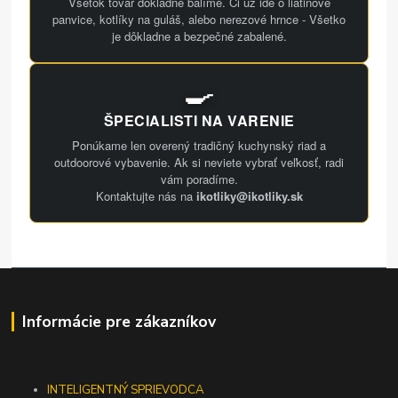
Všetok tovar dôkladne balíme. Či už ide o liatinové
panvice, kotlíky na guláš, alebo nerezové hrnce - Všetko
je dôkladne a bezpečné zabalené.
🍳
ŠPECIALISTI NA VARENIE
Ponúkame len overený tradičný kuchynský riad a
outdoorové vybavenie. Ak si neviete vybrať veľkosť, radi
vám poradíme.
Kontaktujte nás na
ikotliky@ikotliky.sk
Informácie pre zákazníkov
INTELIGENTNÝ SPRIEVODCA