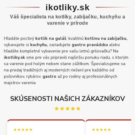
ikotliky.sk
Váš špecialista na kotlíky, zabíjačku, kuchyňu a
varenie v prírode
Hľadáte poctivý
kotlík na guláš
, kvalitnú
kotlinu na zabíjačku,
vybavujete si
kuchyňu,
zariaďujete
gastro pravádzku
alebo
hľadáte kompletné vybavenie pre vašu letnú grilovačku? Na
ikotliky.sk
sme pre vás pripravili najširšiu ponuku riadu, s ktorým
sa varenie pod holým nebom stane zážitkom. Špecializujeme sa
na predaj tradičných aj moderných riešení pre každého od
poľovníkov, rybárov,
gastro
až po rodiny aj profesionálnych
majstrov varenia.
SKÚSENOSTI NAŠICH ZÁKAZNÍKOV
★★★★★
★★★★★
★★★★★