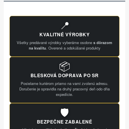
📍
KVALITNÉ VÝROBKY
Všetky predávané výrobky vyberáme osobne
s dôrazom
na kvalitu
. Overené a odskúšané produkty
📦
BLESKOVÁ DOPRAVA PO SR
Posielame kuriérom priamo na vami zvolenú adresu.
Doručenie je spravidla na druhý pracovný deň odo dňa
expedície.
🛡️
BEZPEČNE ZABALENÉ