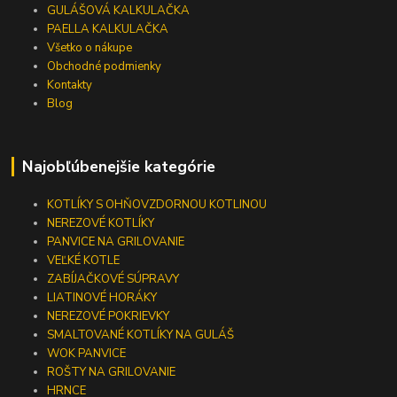
GULÁŠOVÁ KALKULAČKA
PAELLA KALKULAČKA
Všetko o nákupe
Obchodné podmienky
Kontakty
Blog
Najobľúbenejšie kategórie
KOTLÍKY S OHŇOVZDORNOU KOTLINOU
NEREZOVÉ KOTLÍKY
PANVICE NA GRILOVANIE
VEĽKÉ KOTLE
ZABÍJAČKOVÉ SÚPRAVY
LIATINOVÉ HORÁKY
NEREZOVÉ POKRIEVKY
SMALTOVANÉ KOTLÍKY NA GULÁŠ
WOK PANVICE
ROŠTY NA GRILOVANIE
HRNCE