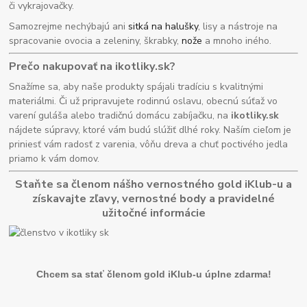
či vykrajovačky.
Samozrejme nechýbajú ani
sitká na halušky
, lisy a nástroje na
spracovanie ovocia a zeleniny, škrabky,
nože
a mnoho iného.
Prečo nakupovať na ikotliky.sk?
Snažíme sa, aby naše produkty spájali tradíciu s kvalitnými
materiálmi. Či už pripravujete rodinnú oslavu, obecnú súťaž vo
varení guláša alebo tradičnú domácu zabíjačku, na
ikotliky.sk
nájdete súpravy, ktoré vám budú slúžiť dlhé roky. Naším cieľom je
priniesť vám radosť z varenia, vôňu dreva a chuť poctivého jedla
priamo k vám domov.
Staňte sa členom nášho vernostného gold iKlub-u a
získavajte zľavy, vernostné body a pravidelné
užitočné informácie
Chcem sa stať členom gold iKlub-u úplne zdarma!