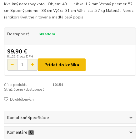
Kvalitný nerezový kotol. Objem: 40 L Hrúbka: 1,2 mm Vrchný priemer: 52
cm Spodný priemer: 33 cm Výška: 31 cm Váha: cca 5,7 kg Materiál: Nerez
(antikor) Kvalitne nitované madlá
celý popis
Dostupnosť
Skladom
99,90 €
81,22 €
bez DPH
Pridať do košíka
Číslo produktu:
10154
Strážiť cenu / dostupnosť
Do obľúbených
Kompletné špecifikácie
Komentáre
0