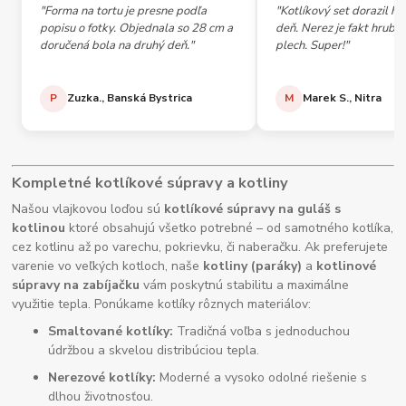
"Forma na tortu je presne podľa
"Kotlíkový set dorazil h
popisu o fotky. Objednala so 28 cm a
deň. Nerez je fakt hrubý,
doručená bola na druhý deň."
plech. Super!"
P
Zuzka., Banská Bystrica
M
Marek S., Nitra
Kompletné kotlíkové súpravy a kotliny
Našou vlajkovou loďou sú
kotlíkové súpravy na guláš s
kotlinou
ktoré obsahujú všetko potrebné – od samotného kotlíka,
cez kotlinu až po varechu, pokrievku, či naberačku. Ak preferujete
varenie vo veľkých kotloch, naše
kotliny (paráky)
a
kotlinové
súpravy na zabíjačku
vám poskytnú stabilitu a maximálne
využitie tepla. Ponúkame kotlíky rôznych materiálov:
Smaltované kotlíky:
Tradičná voľba s jednoduchou
údržbou a skvelou distribúciou tepla.
Nerezové kotlíky:
Moderné a vysoko odolné riešenie s
dlhou životnosťou.