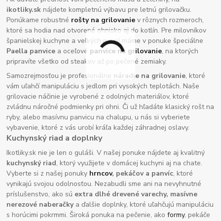
ikotliky.sk
nájdete kompletnú výbavu pre letnú grilovačku.
Ponúkame robustné
rošty na grilovanie
v rôznych rozmeroch,
ktoré sa hodia nad otvorené ohnisko aj do kotlín. Pre milovníkov
španielskej kuchyne a veľkých porcií máme v ponuke špeciálne
Paella panvice
a oceľové
panvice na grilovanie
, na ktorých
pripravíte všetko od steakov až po pečené zemiaky.
Samozrejmosťou je profesionálne
náradie na grilovanie
, ktoré
vám uľahčí manipuláciu s jedlom pri vysokých teplotách. Naše
grilovacie náčinie je vyrobené z odolných materiálov, ktoré
zvládnu náročné podmienky pri ohni. Či už hľadáte klasický rošt na
ryby, alebo masívnu panvicu na chalupu, u nás si vyberiete
vybavenie, ktoré z vás urobí kráľa každej záhradnej oslavy.
Kuchynský riad a doplnky
Ikotliky.sk nie je len o guláši. V našej ponuke nájdete aj kvalitný
kuchynský riad
, ktorý využijete v domácej kuchyni aj na chate.
Vyberte si z našej ponuky
hrncov
, pekáčov a panvíc
, ktoré
vynikajú svojou odolnosťou. Nezabudli sme ani na nevyhnutné
príslušenstvo, ako sú
extra dlhé drevené varechy, masívne
nerezové naberačky
a ďalšie doplnky, ktoré uľahčujú manipuláciu
s horúcimi pokrmmi. Široká ponuka na pečenie, ako
formy
, pekáče