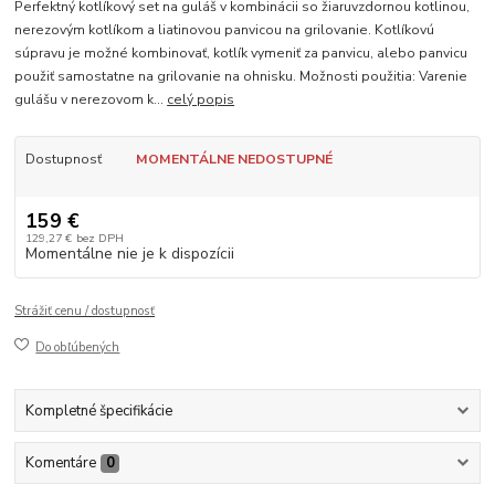
Perfektný kotlíkový set na guláš v kombinácii so žiaruvzdornou kotlinou,
nerezovým kotlíkom a liatinovou panvicou na grilovanie. Kotlíkovú
súpravu je možné kombinovať, kotlík vymeniť za panvicu, alebo panvicu
použiť samostatne na grilovanie na ohnisku. Možnosti použitia: Varenie
gulášu v nerezovom k...
celý popis
Dostupnosť
MOMENTÁLNE NEDOSTUPNÉ
159 €
129,27 €
bez DPH
Momentálne nie je k dispozícii
Strážiť cenu / dostupnosť
Do obľúbených
Kompletné špecifikácie
Komentáre
0