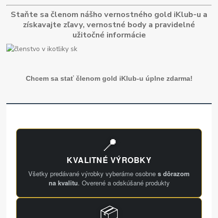
Staňte sa členom nášho vernostného gold iKlub-u a
získavajte zľavy, vernostné body a pravidelné
užitočné informácie
Chcem sa stať členom gold iKlub-u úplne zdarma!
📍
KVALITNÉ VÝROBKY
Všetky predávané výrobky vyberáme osobne
s dôrazom
na kvalitu
. Overené a odskúšané produkty
📦