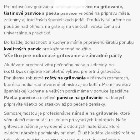
Pre milovníkov grilovania ponúkame
panvice na grilovanie,
liatinové panvice
a paella panvice
, vhodné na prípravu mäsa,
zeleniny aj tradičných španielskych jedál. Produkty sú určené na
použitie nad ohňom, na grile aj na varičoch, vďaka čomu sú
univerzálne a praktické.
Do každej domácnosti a kuchyne máme pripravenú širokú ponuku
kvalitných panvíc
pre každodenné použitie.
Všetko pre dokonalé grilovanie a záhradné párty
Ak dávate prednosť vôni pečeného mäsa a zeleniny, na
ikotliky.sk
nájdete kompletnú výbavu pre letnú grilovačku.
Ponúkame robustné
rošty na grilovanie
v rôznych rozmeroch,
ktoré sa hodia nad otvorené ohnisko aj do kotlín. Pre milovníkov
španielskej kuchyne a veľkých porcií máme v ponuke špeciálne
Paella panvice
a oceľové
panvice na grilovanie
, na ktorých
pripravíte všetko od steakov až po pečené zemiaky.
Samozrejmosťou je profesionálne
náradie na grilovanie
, ktoré
vám uľahčí manipuláciu s jedlom pri vysokých teplotách. Naše
grilovacie náčinie je vyrobené z odolných materiálov, ktoré
zvládnu náročné podmienky pri ohni. Či už hľadáte klasický rošt na
ryby, alebo masívnu panvicu na chalupu, u nás si vyberiete