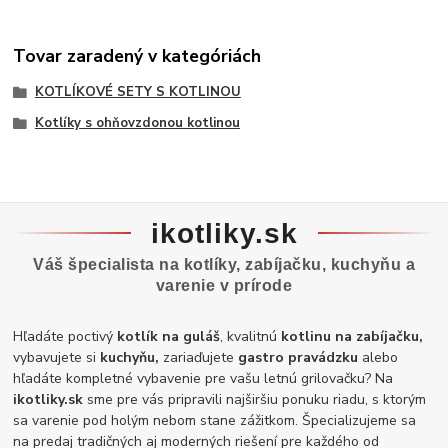
Tovar zaradený v kategóriách
KOTLÍKOVÉ SETY S KOTLINOU
Kotlíky s ohňovzdonou kotlinou
ikotliky.sk
Váš špecialista na kotlíky, zabíjačku, kuchyňu a
varenie v prírode
Hľadáte poctivý
kotlík na guláš
, kvalitnú
kotlinu na zabíjačku,
vybavujete si
kuchyňu,
zariaďujete
gastro pravádzku
alebo
hľadáte kompletné vybavenie pre vašu letnú grilovačku? Na
ikotliky.sk
sme pre vás pripravili najširšiu ponuku riadu, s ktorým
sa varenie pod holým nebom stane zážitkom. Špecializujeme sa
na predaj tradičných aj moderných riešení pre každého od