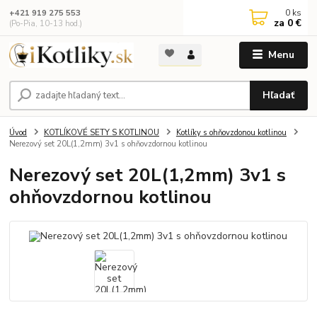
0
ks
+421 919 275 553
za
0 €
(Po-Pia, 10-13 hod.)
Menu
Hľadať
Úvod
KOTLÍKOVÉ SETY S KOTLINOU
Kotlíky s ohňovzdonou kotlinou
Nerezový set 20L(1,2mm) 3v1 s ohňovzdornou kotlinou
Nerezový set 20L(1,2mm) 3v1 s
ohňovzdornou kotlinou