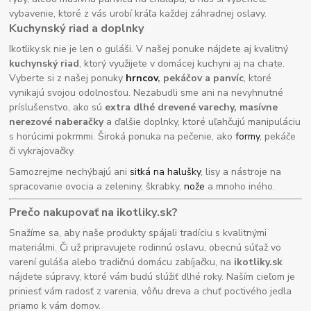
vybavenie, ktoré z vás urobí kráľa každej záhradnej oslavy.
Kuchynský riad a doplnky
Ikotliky.sk nie je len o guláši. V našej ponuke nájdete aj kvalitný
kuchynský riad
, ktorý využijete v domácej kuchyni aj na chate.
Vyberte si z našej ponuky
hrncov
, pekáčov a panvíc
, ktoré
vynikajú svojou odolnosťou. Nezabudli sme ani na nevyhnutné
príslušenstvo, ako sú
extra dlhé drevené varechy, masívne
nerezové naberačky
a ďalšie doplnky, ktoré uľahčujú manipuláciu
s horúcimi pokrmmi. Široká ponuka na pečenie, ako
formy
, pekáče
či vykrajovačky.
Samozrejme nechýbajú ani
sitká na halušky
, lisy a nástroje na
spracovanie ovocia a zeleniny, škrabky,
nože
a mnoho iného.
Prečo nakupovať na ikotliky.sk?
Snažíme sa, aby naše produkty spájali tradíciu s kvalitnými
materiálmi. Či už pripravujete rodinnú oslavu, obecnú súťaž vo
varení guláša alebo tradičnú domácu zabíjačku, na
ikotliky.sk
nájdete súpravy, ktoré vám budú slúžiť dlhé roky. Naším cieľom je
priniesť vám radosť z varenia, vôňu dreva a chuť poctivého jedla
priamo k vám domov.