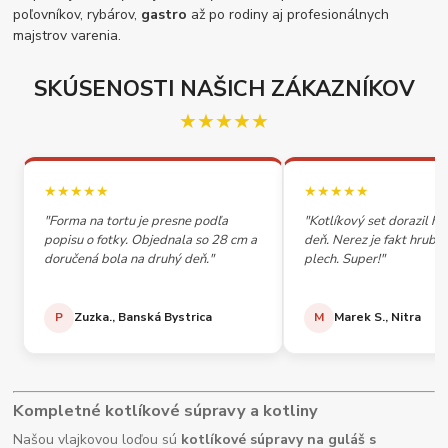
poľovníkov, rybárov,
gastro
až po rodiny aj profesionálnych
majstrov varenia.
SKÚSENOSTI NAŠICH ZÁKAZNÍKOV
★★★★★
★★★★★
★★★★★
"Forma na tortu je presne podľa
"Kotlíkový set dorazil h
popisu o fotky. Objednala so 28 cm a
deň. Nerez je fakt hrubý,
doručená bola na druhý deň."
plech. Super!"
P
Zuzka., Banská Bystrica
M
Marek S., Nitra
Kompletné kotlíkové súpravy a kotliny
Našou vlajkovou loďou sú
kotlíkové súpravy na guláš s