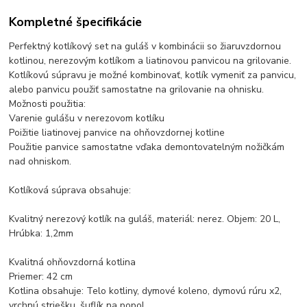
Kompletné špecifikácie
Perfektný kotlíkový set na guláš v kombinácii so žiaruvzdornou
kotlinou, nerezovým kotlíkom a liatinovou panvicou na grilovanie.
Kotlíkovú súpravu je možné kombinovať, kotlík vymeniť za panvicu,
alebo panvicu použiť samostatne na grilovanie na ohnisku.
Možnosti použitia:
Varenie gulášu v nerezovom kotlíku
Poižitie liatinovej panvice na ohňovzdornej kotline
Použitie panvice samostatne vďaka demontovatelným nožičkám
nad ohniskom.
Kotlíková súprava obsahuje:
Kvalitný nerezový kotlík na guláš, materiál: nerez. Objem: 20 L,
Hrúbka: 1,2mm
Kvalitná ohňovzdorná kotlina
Priemer: 42 cm
Kotlina obsahuje: Telo kotliny, dymové koleno, dymovú rúru x2,
vrchnú striešku, šuflík na popol.