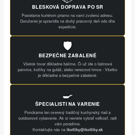
BLESKOVÁ DOPRAVA PO SR
Posielame kuriérom priamo na vami zvolenú adresu.
Doručenie je spravidla na druhý pracovný deň odo dňa
expedície.
🛡️
BEZPEČNE ZABALENÉ
Všetok tovar dôkladne balíme. Či už ide o liatinové
panvice, kotlíky na guláš, alebo nerezové hrnce - Všetko
je dôkladne a bezpečné zabalené.
🍳
ŠPECIALISTI NA VARENIE
Ponúkame len overený tradičný kuchynský riad a
outdoorové vybavenie. Ak si neviete vybrať veľkosť, radi
vám poradíme.
Kontaktujte nás na
ikotliky@ikotliky.sk