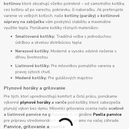
kotlinou
ktoré obsahujú všetko potrebné – od samotného kotlíka,
cez kotlinu až po varechu, pokrievku, či naberačku. Ak preferujete
varenie vo veľkých kotloch, naše
kotliny (paráky)
a
kotlinové
súpravy na zabíjačku
vám poskytnú stabilitu a maximálne
využitie tepla. Ponúkame kotlíky rôznych materiálov:
Smaltované kotlíky:
Tradičná voľba s jednoduchou
údržbou a skvelou distribúciou tepla.
Nerezové kotlíky:
Moderné a vysoko odolné riešenie s
dlhou životnosťou.
Liatinové kotlíky:
Pre milovníkov pomalého varenia a
pravej sýtosti chutí.
Medené kotlíky:
Pre gulášových majstrov
Plynové horáky a grilovanie
Pre tých, ktorí uprednostňujú komfort a čistú prácu, ponúkame
výkonné
plynové horáky
a variče
pod kotlíky, ktoré zabezpečia
plynulý výkon bez dymu. Milovníci grilovania ocenia naše
oceľové
a liatinové panvice na grilovanie
, či originálne
Paella panvice
pre prípravu stredomorských špecialít priamo na vašej záhrade.
Panvice, grilovanie a paella