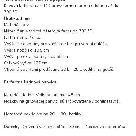
Kovová kotlina natretá žiaruvzdornou farbou odolnou až do
700 °C
Hrúbka: 1 mm
Materiál: kov.
Náter: žiaruvzdorná náterová farba do 700 °C.
Farba: čierna / šedá.
Vyššie telo kotliny pre väčší komfort pri varení gulášu.
Výška nožičiek: 19,5 cm
Výška po okraj kotliny: cca 58 cm
Celkový výška: 127 cm
Vhodná pod nami predávané 20 L - 25 L kotlíky na guláš.
Perfektná liatinová panvica
Materiál: liatina. Veľkosť: priemer 45 cm.
Nožičky na grilovacej panvici sú šróbovatelné / odnímatelné.
Nerezová pokrievka na 20L - 30L kotlíky
Darčeky: Drevená varecha, dĺžka: 50 cm + Nerezová naberačka