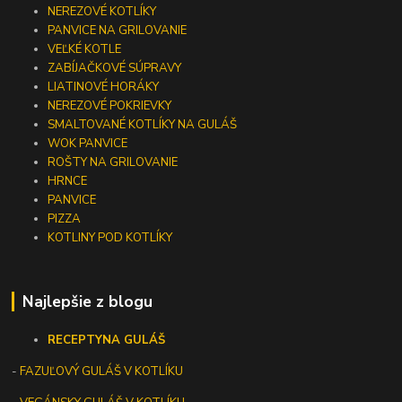
NEREZOVÉ KOTLÍKY
PANVICE NA GRILOVANIE
VEĽKÉ KOTLE
ZABÍJAČKOVÉ SÚPRAVY
LIATINOVÉ HORÁKY
NEREZOVÉ POKRIEVKY
SMALTOVANÉ KOTLÍKY NA GULÁŠ
WOK PANVICE
ROŠTY NA GRILOVANIE
HRNCE
PANVICE
PIZZA
KOTLINY POD KOTLÍKY
Najlepšie z blogu
RECEPTY
NA GULÁŠ
-
FAZUĽOVÝ GULÁŠ V KOTLÍKU