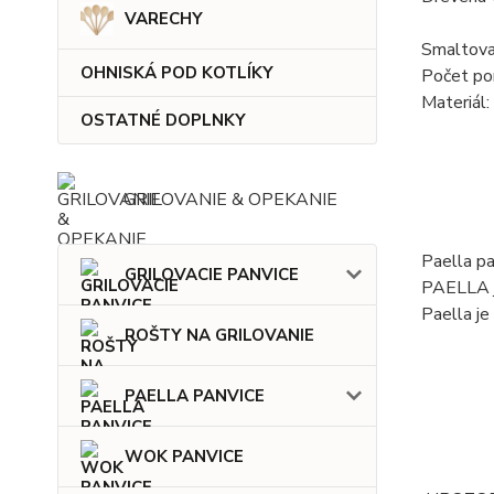
VARECHY
Smaltovan
OHNISKÁ POD KOTLÍKY
Počet porc
Materiál:
OSTATNÉ DOPLNKY
GRILOVANIE & OPEKANIE
Paella pa
GRILOVACIE PANVICE
PAELLA j
Paella je
ROŠTY NA GRILOVANIE
PAELLA PANVICE
WOK PANVICE