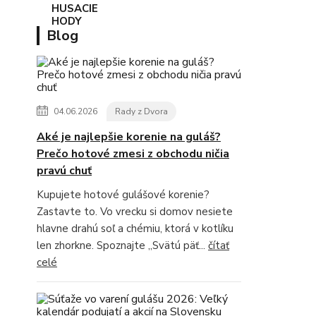
Blog
04.06.2026
Rady z Dvora
Aké je najlepšie korenie na guláš?
Prečo hotové zmesi z obchodu ničia
pravú chuť
Kupujete hotové gulášové korenie?
Zastavte to. Vo vrecku si domov nesiete
hlavne drahú soľ a chémiu, ktorá v kotlíku
len zhorkne. Spoznajte „Svätú päť...
čítať
celé