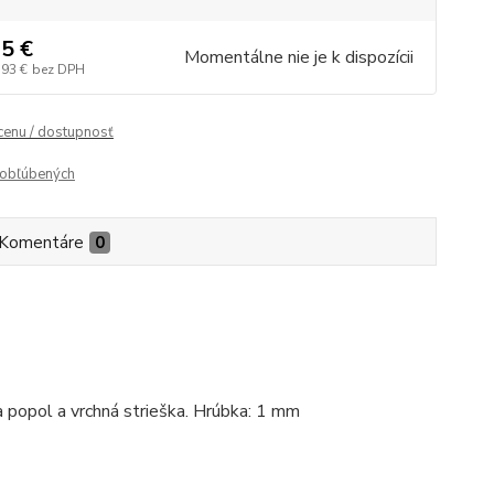
5 €
Momentálne nie je k dispozícii
,93 €
bez DPH
 cenu / dostupnosť
obľúbených
Komentáre
0
a popol a vrchná strieška. Hrúbka: 1 mm