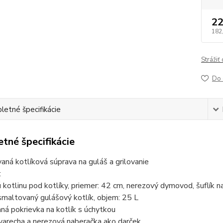
22
182
Strážiť
Do 
etné špecifikácie
tné špecifikácie
ná kotlíková súprava na guláš a grilovanie
:
kotlinu pod kotlíky, priemer: 42 cm, nerezový dymovod, šuflík n
smaltovaný gulášový kotlík, objem: 25 L
á pokrievka na kotlík s úchytkou
arecha a nerezová naberačka ako darček.