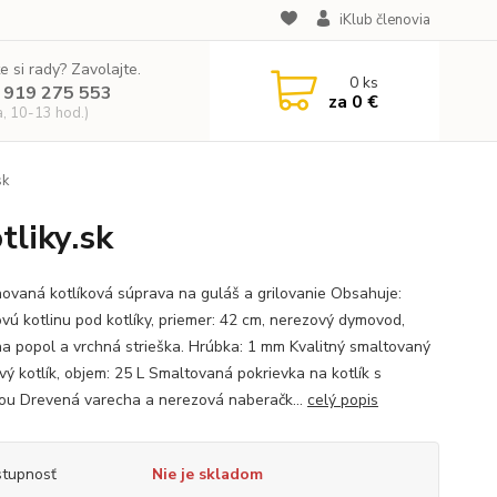
iKlub členovia
e si rady? Zavolajte.
0
ks
 919 275 553
za
0 €
a, 10-13 hod.)
sk
tliky.sk
ovaná kotlíková súprava na guláš a grilovanie Obsahuje:
vú kotlinu pod kotlíky, priemer: 42 cm, nerezový dymovod,
 na popol a vrchná strieška. Hrúbka: 1 mm Kvalitný smaltovaný
vý kotlík, objem: 25 L Smaltovaná pokrievka na kotlík s
ou Drevená varecha a nerezová naberačk...
celý popis
tupnosť
Nie je skladom