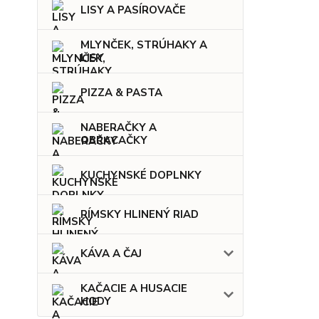
LISY A PASÍROVAČE
MLYNČEK, STRÚHAKY A
LISY
PIZZA & PASTA
NABERAČKY A
OBRACAČKY
KUCHYNSKÉ DOPLNKY
RÍMSKY HLINENÝ RIAD
KÁVA A ČAJ
KAČACIE A HUSACIE
HODY