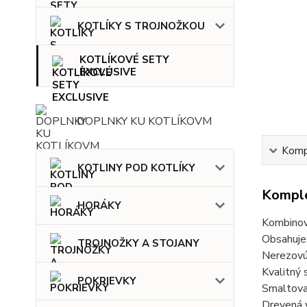
KOTLÍKY S TROJNOŽKOU
KOTLÍKOVÉ SETY
EXCLUSIVE
DOPLNKY KU KOTLÍKOVM
Kompl
KOTLINY POD KOTLÍKY
Komple
HORÁKY
Kombinova
Obsahuje
TROJNOŽKY A STOJANY
Nerezovú 
Kvalitný 
POKRIEVKY
Smaltovan
Drevená v