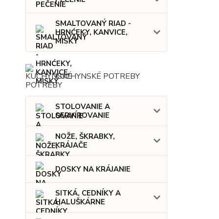
SMALTOVANÝ RIAD -
HRNĆEKY, KANVICE,
MISKY
KUCHYNSKÉ POTREBY
STOLOVANIE A
SERVÍROVANIE
NOŽE, ŠKRABKY,
KRÁJAČE
DOSKY NA KRÁJANIE
SITKÁ, CEDNÍKY A
HALUŠKÁRNE