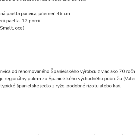
á paella panvica, priemer: 46 cm
ii paella: 12 porcii
 Smalt, oceľ
nvica od renomovaného Španielského výrobcu z viac ako 70 ročnou
e regionálny pokrm zo Španielského východného pobrežia (Valen
 typické španielske jedlo z ryže, podobné rizotu alebo kari.