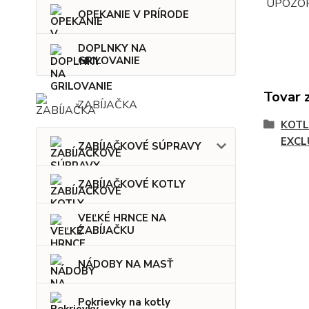
UPOZORNE
OPEKANIE V PRÍRODE
DOPLNKY NA
GRILOVANIE
Tovar 
ZABÍJAČKA
KOTL
EXCL
ZABÍJAČKOVÉ SÚPRAVY
ZABÍJAČKOVÉ KOTLY
VEĽKÉ HRNCE NA
ZABÍJAČKU
NÁDOBY NA MASŤ
Pokrievky na kotly