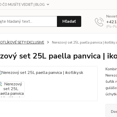
 ČO MUSÍTE VEDIEŤ | BLOG
Neviet
Hľadať
+421
(Po-Pi
KOTLÍKOVÉ SETY EXCLUSIVE
Nerezový set 25L paella panvica | ikotliky.
zový set 25L paella panvica | iko
Kombin
Nerezo
šuflík
gulášo
úchytk
Dos