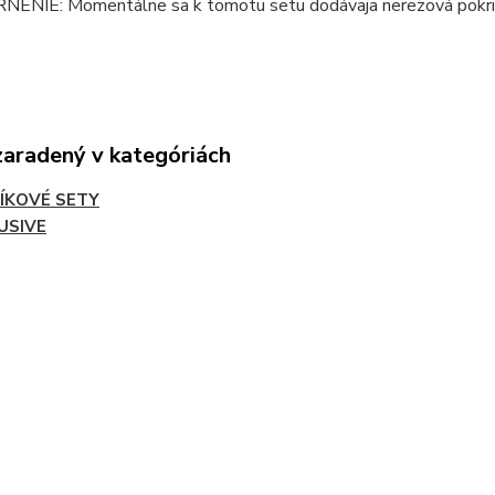
NIE: Momentálne sa k tomotu setu dodávaja nerezová pokriev
zaradený v kategóriách
ÍKOVÉ SETY
USIVE